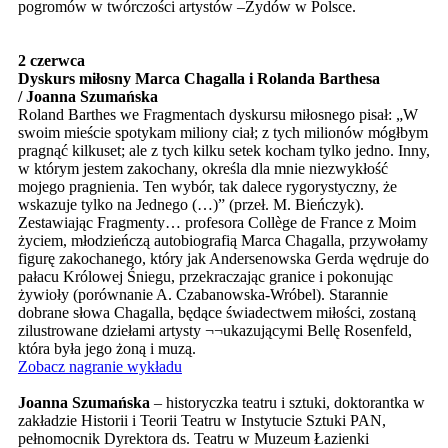
pogromów w twórczości artystów –Żydów w Polsce.
2 czerwca
Dyskurs miłosny Marca Chagalla i Rolanda Barthesa
/ Joanna Szumańska
Roland Barthes we Fragmentach dyskursu miłosnego pisał: „W
swoim mieście spotykam miliony ciał; z tych milionów mógłbym
pragnąć kilkuset; ale z tych kilku setek kocham tylko jedno. Inny,
w którym jestem zakochany, określa dla mnie niezwykłość
mojego pragnienia. Ten wybór, tak dalece rygorystyczny, że
wskazuje tylko na Jednego (…)” (przeł. M. Bieńczyk).
Zestawiając Fragmenty… profesora Collège de France z Moim
życiem, młodzieńczą autobiografią Marca Chagalla, przywołamy
figurę zakochanego, który jak Andersenowska Gerda wędruje do
pałacu Królowej Śniegu, przekraczając granice i pokonując
żywioły (porównanie A. Czabanowska-Wróbel). Starannie
dobrane słowa Chagalla, będące świadectwem miłości, zostaną
zilustrowane dziełami artysty ¬¬ukazującymi Bellę Rosenfeld,
która była jego żoną i muzą.
Zobacz nagranie wykładu
Joanna Szumańska
– historyczka teatru i sztuki, doktorantka w
zakładzie Historii i Teorii Teatru w Instytucie Sztuki PAN,
pełnomocnik Dyrektora ds. Teatru w Muzeum Łazienki