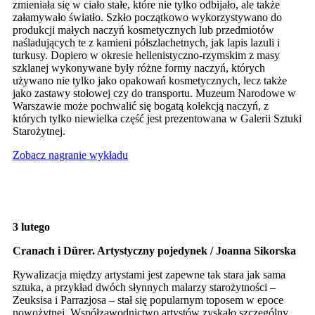
zmieniała się w ciało stałe, które nie tylko odbijało, ale także
załamywało światło. Szkło początkowo wykorzystywano do
produkcji małych naczyń kosmetycznych lub przedmiotów
naśladujących te z kamieni półszlachetnych, jak lapis lazuli i
turkusy. Dopiero w okresie hellenistyczno-rzymskim z masy
szklanej wykonywane były różne formy naczyń, których
używano nie tylko jako opakowań kosmetycznych, lecz także
jako zastawy stołowej czy do transportu. Muzeum Narodowe w
Warszawie może pochwalić się bogatą kolekcją naczyń, z
których tylko niewielka część jest prezentowana w Galerii Sztuki
Starożytnej.
Zobacz nagranie wykładu
3 lutego
Cranach i Dürer. Artystyczny pojedynek / Joanna Sikorska
Rywalizacja między artystami jest zapewne tak stara jak sama
sztuka, a przykład dwóch słynnych malarzy starożytności –
Zeuksisa i Parrazjosa – stał się popularnym toposem w epoce
nowożytnej. Współzawodnictwo artystów zyskało szczególny