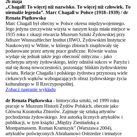
26 maja
„Chagall! To więcej niż nazwisko. To więcej niż człowiek. To
niemalże legenda”. Marc Chagall w Polsce (1918–1939) / dr
Renata Piątkowska
Marc Chagall był obecny w Polsce okresu międzywojennego.
Jego jedyna rzeczywista wizyta w naszym kraju miała miejsce w
1935 roku z okazji otwarcia Muzeum Sztuki Żydowskiej przy
Jidiszer Wisnszaftlecher Institut (JIWO, Żydowskim Instytucie
Naukowym) w Wilnie, w którego zbiorach znajdowały się
podarowane przez artystę prace graficzne. Równie ważna
wydaje się jednak także jego obecność mityczna – jako
archetypu artysty żydowskiego, który odniósł sukces w Paryżu i
stał się ikoną nowoczesności, pozostając bliskim żydowskiemu
światu. Relacje Chagalla i polskiego żydostwa przynoszą wiele
ciekawych wątków wzbogacających obraz żydowskiego życia
kulturalnego w II Rzeczypospolitej.
Zobacz nagranie wykładu
dr Renata Piątkowska
- historyczka sztuki, od 1999 roku
pracuje w Muzeum Historii Żydów Polskich, obecnie jako
Główna Kuratorka Zbiorów. Zajmuje się sztuką artystów
pochodzenia żydowskiego. Jest autorką licznych artykułów i
publikacji, w tym książki „Między Ziemiańską a
Montparnassem. Roman Kramszyk” (Warszawa 2004),
artykułów poświęconych Abrahamowi Ostrzedze i tematyce