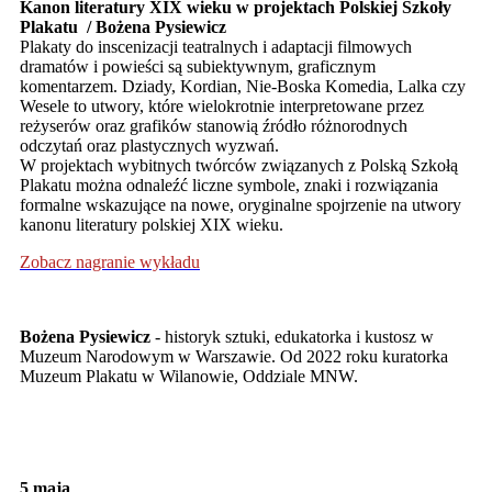
Kanon literatury XIX wieku w projektach Polskiej Szkoły
Plakatu
/ Bożena Pysiewicz
Plakaty do inscenizacji teatralnych i adaptacji filmowych
dramatów i powieści są subiektywnym, graficznym
komentarzem. Dziady, Kordian, Nie-Boska Komedia, Lalka czy
Wesele to utwory, które wielokrotnie interpretowane przez
reżyserów oraz grafików stanowią źródło różnorodnych
odczytań oraz plastycznych wyzwań.
W projektach wybitnych twórców związanych z Polską Szkołą
Plakatu można odnaleźć liczne symbole, znaki i rozwiązania
formalne wskazujące na nowe, oryginalne spojrzenie na utwory
kanonu literatury polskiej XIX wieku.
Zobacz nagranie wykładu
Bożena Pysiewicz
- historyk sztuki, edukatorka i kustosz w
Muzeum Narodowym w Warszawie. Od 2022 roku kuratorka
Muzeum Plakatu w Wilanowie, Oddziale MNW.
5 maja