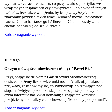
wymiar w czasach renesansu, co przejawiało się nie tylko we
wzajemnych inspiracjach czy nawiązywaniu do dokonań innych
twórców, lecz także w dążeniu, by ich przewyższyć. Jako
znakomity przykład takich relacji wskazać można „pojedynek”
Lucasa Cranacha starszego i Albrechta Dürera – każdy z nich
chętnie odnosił się do sztuki rywala.
Zobacz nagranie wykładu
10 lutego
O czym mówią średniowieczne rośliny? / Paweł Bień
Przyglądając się dziełom z Galerii Sztuki Średniowiecznej
dostrzec możemy liczne wizerunki roślin. Analizując malarskie
przykłady, zastanowimy się, co symbolizują dojrzewające pod
stopami świętych poziomki, skąd bierze się liść palmowy i o
czym informuje nas kwiat konwalii; a znając ten kontekst
przejdziemy do analizy cranachowskiej "Madonny pod jodłami".
Zobacz nagranie wykładu