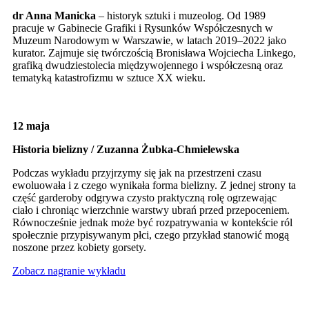
dr Anna Manicka
– historyk sztuki i muzeolog. Od 1989
pracuje w Gabinecie Grafiki i Rysunków Współczesnych w
Muzeum Narodowym w Warszawie, w latach 2019–2022 jako
kurator. Zajmuje się twórczością Bronisława Wojciecha Linkego,
grafiką dwudziestolecia międzywojennego i współczesną oraz
tematyką katastrofizmu w sztuce XX wieku.
12 maja
Historia bielizny / Zuzanna Żubka-Chmielewska
Podczas wykładu przyjrzymy się jak na przestrzeni czasu
ewoluowała i z czego wynikała forma bielizny. Z jednej strony ta
część garderoby odgrywa czysto praktyczną rolę ogrzewając
ciało i chroniąc wierzchnie warstwy ubrań przed przepoceniem.
Równocześnie jednak może być rozpatrywania w kontekście ról
społecznie przypisywanym płci, czego przykład stanowić mogą
noszone przez kobiety gorsety.
Zobacz nagranie wykładu