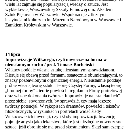
wielu lat zajmuje się popularyzacją wiedzy o sztuce. Jest
wykładowcą Warszawskiej Szkoły Filmowej oraz Akademii
Sztuk Pięknych w Warszawie. Współpracuje z licznym
instytucjami kultury m.in. Muzeum Narodowym w Warszawie i
Zamkiem Królewskim w Warszawie.
14 lipca
Improwizacje Witkacego, czyli nowoczesna forma w
nieustannym ruchu / prof. Tomasz Bocheński
Witkacy poddaje własną sztukę nieustannym sprawdzianom.
Kieruje się obawą przed formami ostatecznie obumierającymi, to
znaczy pozbawionymi organicznej energii. Nieustannie poddaje
próbie własną teorię sztuki - teorię Czystej Formy, własną teorię
„brudnej formy” - teorię powieści i regulamin Firmy portretowej
oraz własne dokonania twórcze. Improwizuje na „standardach"
przez siebie stworzonych, by sprawdzić, czy mają jeszcze
twórczy potencjał. W rękopisach dramatów, powieści i tekstów
filozoficznych, w rysunkach i portretach widać ślady
Witkacowskich inwencji, czyli ślady improwizacji. Inwencję
pojmuje artysta jako lekarstwo, które jest niezbędne nowoczesnej
sztuce, jeśli obronić się ma przed skostnieniem. Skąd sam czerpię