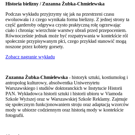
Historia bielizny / Zuzanna Żubka-Chmielewska
Podczas wykładu przyjrzymy się jak na przestrzeni czasu
ewoluowała i z czego wynikała forma bielizny. Z jednej strony ta
część garderoby odgrywa czysto praktyczną rolę ogrzewając
ciało i chroniąc wierzchnie warstwy ubrań przed przepoceniem.
Równocześnie jednak może być rozpatrywania w kontekście ról
społecznie przypisywanym płci, czego przykład stanowić mogą
noszone przez kobiety gorsety.
Zobacz nagranie wykładu
Zuzanna
Żubka-Chmielewska
- historyk sztuki, kostiumolog i
antropolog kulturowy, absolwentka Uniwersytetu
Warszawskiego i studiów doktoranckich w Instytucie Historii
PAN. Wykładowca historii sztuki i historii ubioru w Viamoda
Szkole Wyższej oraz w Warszawskiej Szkole Reklamy. Zajmuje
się społecznym funkcjonowaniem stroju oraz adaptacją wzorców
mody w ubiorze codziennym oraz historią mody w kontekście
fotografii.