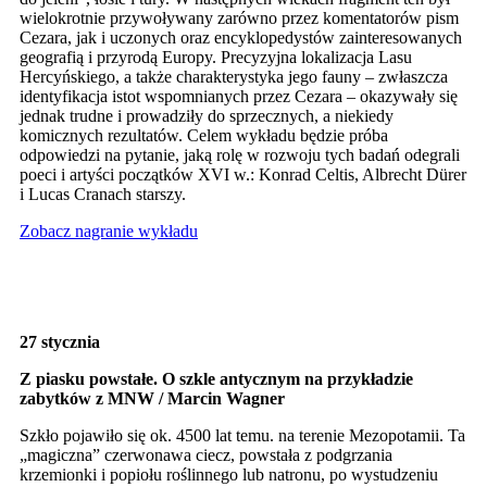
wielokrotnie przywoływany zarówno przez komentatorów pism
Cezara, jak i uczonych oraz encyklopedystów zainteresowanych
geografią i przyrodą Europy. Precyzyjna lokalizacja Lasu
Hercyńskiego, a także charakterystyka jego fauny – zwłaszcza
identyfikacja istot wspomnianych przez Cezara – okazywały się
jednak trudne i prowadziły do sprzecznych, a niekiedy
komicznych rezultatów. Celem wykładu będzie próba
odpowiedzi na pytanie, jaką rolę w rozwoju tych badań odegrali
poeci i artyści początków XVI w.: Konrad Celtis, Albrecht Dürer
i Lucas Cranach starszy.
Zobacz nagranie wykładu
27 stycznia
Z piasku powstałe. O szkle antycznym na przykładzie
zabytków z MNW / Marcin Wagner
Szkło pojawiło się ok. 4500 lat temu. na terenie Mezopotamii. Ta
„magiczna” czerwonawa ciecz, powstała z podgrzania
krzemionki i popiołu roślinnego lub natronu, po wystudzeniu