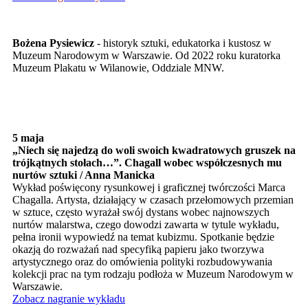
Bożena Pysiewicz
- historyk sztuki, edukatorka i kustosz w
Muzeum Narodowym w Warszawie. Od 2022 roku kuratorka
Muzeum Plakatu w Wilanowie, Oddziale MNW.
5 maja
„Niech się najedzą do woli swoich kwadratowych gruszek na
trójkątnych stołach…”. Chagall wobec współczesnych mu
nurtów sztuki / Anna Manicka
Wykład poświęcony rysunkowej i graficznej twórczości Marca
Chagalla. Artysta, działający w czasach przełomowych przemian
w sztuce, często wyrażał swój dystans wobec najnowszych
nurtów malarstwa, czego dowodzi zawarta w tytule wykładu,
pełna ironii wypowiedź na temat kubizmu. Spotkanie będzie
okazją do rozważań nad specyfiką papieru jako tworzywa
artystycznego oraz do omówienia polityki rozbudowywania
kolekcji prac na tym rodzaju podłoża w Muzeum Narodowym w
Warszawie.
Zobacz nagranie wykładu