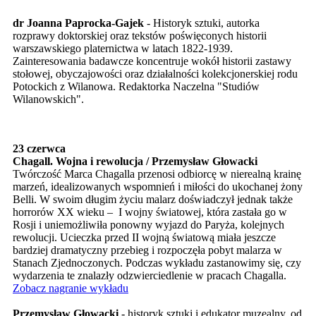
dr Joanna Paprocka-Gajek
- Historyk sztuki, autorka
rozprawy doktorskiej oraz tekstów poświęconych historii
warszawskiego platernictwa w latach 1822-1939.
Zainteresowania badawcze koncentruje wokół historii zastawy
stołowej, obyczajowości oraz działalności kolekcjonerskiej rodu
Potockich z Wilanowa. Redaktorka Naczelna "Studiów
Wilanowskich".
23 czerwca
Chagall. Wojna i rewolucja / Przemysław Głowacki
Twórczość Marca Chagalla przenosi odbiorcę w nierealną krainę
marzeń, idealizowanych wspomnień i miłości do ukochanej żony
Belli. W swoim długim życiu malarz doświadczył jednak także
horrorów XX wieku – I wojny światowej, która zastała go w
Rosji i uniemożliwiła ponowny wyjazd do Paryża, kolejnych
rewolucji. Ucieczka przed II wojną światową miała jeszcze
bardziej dramatyczny przebieg i rozpoczęła pobyt malarza w
Stanach Zjednoczonych. Podczas wykładu zastanowimy się, czy
wydarzenia te znalazły odzwierciedlenie w pracach Chagalla.
Zobacz nagranie wykładu
Przemysław Głowacki
- historyk sztuki i edukator muzealny, od