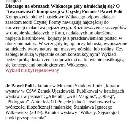
21 lipca
Dlaczego na obrazach Witkacego góry uśmiechają się? O
"twarzowości" kompozycji w Czystej Formie / Paweł Polit
Kompozycje olejne i pastelowe Witkacego odpowiadające
zasadom teorii Czystej Formy nawiązują najczęściej do
konwencji malarstwa pejzażowego. Rozmieszczenie szczegółów
w obrębie składających je form, nadających im określone
napięcia kierunkowe, kojarzy je z przedstawieniami postaci w
otoczeniu natury. W szczegóły te, np. oczy lub usta, wyposażone
są niekiedy twory natury, np. masywy górskie, lub rośliny. Czy
zabiegi te służą wyłącznie celom konstrukcyjnym? Wykład
będzie próbą dostarczenia odpowiedzi na to pytanie posiłkującą
się koncepcjami ontologicznymi Witkacego.
Wykład nie był rejestrowany
dr Paweł Polit
- kurator w Muzeum Sztuki w Łodzi, kurator
wystaw w CSW Zamek Ujazdowski. Publikował w katalogach
wystaw i w pismach: „Afterall”, „ARTMargins”, „Obieg”,
„Piktogram”. Autor książki Pojęcie jedności osobowości w
twórczości filozoficznej i malarskiej Stanisława Ignacego
Witkiewicza (2019). Kurator wystawy "Witkacy. Sejsmograf
epoki przyspieszenia".