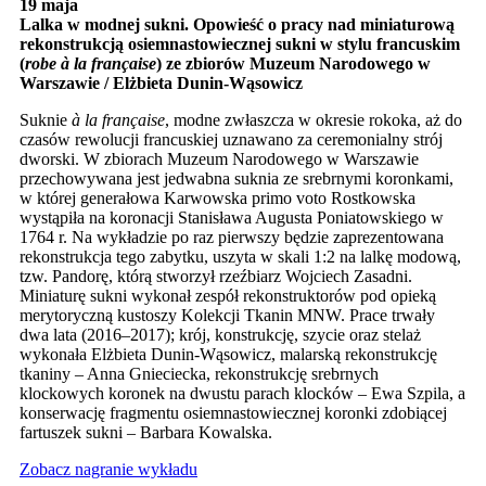
19 maja
Lalka w modnej sukni. Opowieść o pracy nad miniaturową
rekonstrukcją osiemnastowiecznej sukni w stylu francuskim
(
robe
à la française
) ze zbiorów Muzeum Narodowego w
Warszawie / Elżbieta Dunin-Wąsowicz
Suknie
à la française
, modne zwłaszcza w okresie rokoka, aż do
czasów rewolucji francuskiej uznawano za ceremonialny strój
dworski. W zbiorach Muzeum Narodowego w Warszawie
przechowywana jest jedwabna suknia ze srebrnymi koronkami,
w której generałowa Karwowska primo voto Rostkowska
wystąpiła na koronacji Stanisława Augusta Poniatowskiego w
1764 r. Na wykładzie po raz pierwszy będzie zaprezentowana
rekonstrukcja tego zabytku, uszyta w skali 1:2 na lalkę modową,
tzw. Pandorę, którą stworzył rzeźbiarz Wojciech Zasadni.
Miniaturę sukni wykonał zespół rekonstruktorów pod opieką
merytoryczną kustoszy Kolekcji Tkanin MNW. Prace trwały
dwa lata (2016–2017); krój, konstrukcję, szycie oraz stelaż
wykonała Elżbieta Dunin-Wąsowicz, malarską rekonstrukcję
tkaniny – Anna Gnieciecka, rekonstrukcję srebrnych
klockowych koronek na dwustu parach klocków – Ewa Szpila, a
konserwację fragmentu osiemnastowiecznej koronki zdobiącej
fartuszek sukni – Barbara Kowalska.
Zobacz nagranie wykładu