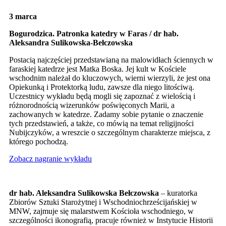
3 marca
Bogurodzica. Patronka katedry w Faras / dr hab.
Aleksandra Sulikowska-Bełczowska
Postacią najczęściej przedstawianą na malowidłach ściennych w
faraskiej katedrze jest Matka Boska. Jej kult w Kościele
wschodnim należał do kluczowych, wierni wierzyli, że jest ona
Opiekunką i Protektorką ludu, zawsze dla niego litościwą.
Uczestnicy wykładu będą mogli się zapoznać z wielością i
różnorodnością wizerunków poświęconych Marii, a
zachowanych w katedrze. Zadamy sobie pytanie o znaczenie
tych przedstawień, a także, co mówią na temat religijności
Nubijczyków, a wreszcie o szczególnym charakterze miejsca, z
którego pochodzą.
Zobacz nagranie wykładu
dr hab. Aleksandra Sulikowska Bełczowska
– kuratorka
Zbiorów Sztuki Starożytnej i Wschodniochrześcijańskiej w
MNW, zajmuje się malarstwem Kościoła wschodniego, w
szczególności ikonografią, pracuje również w Instytucie Historii