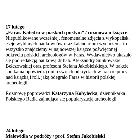
17 lutego
„Faras. Katedra w piaskach pustyni” / rozmowa o książce
Niepublikowane wcześniej, fenomenalne zdjęcia z wykopalisk,
eseje wybitnych naukowców oraz kalendarium wydarzeń – to
wszystko znajdziemy w najnowszej książce poświęconej
odkryciu polskich archeologów w Faras. Wydawnictwo ukazało
się pod redakcją naukową dr hab. Aleksandry Sulikowskiej-
Bełczowskiej oraz profesora Stefana Jakobielskiego. W trakcie
spotkania opowiedzą oni o swoich odkryciach w trakcie pracy
nad książką i roli, jaką odegrało Faras w historii polskiej
archeologii.
Rozmowę poprowadzi
Katarzyna Kobylecka
, dziennikarka
Polskiego Radia zajmująca się popularyzacją archeologii.
24 lutego
Malowidła w podróży / prof. Stefan Jakobielski