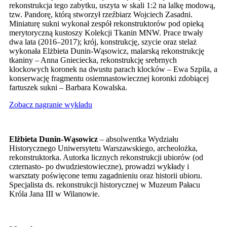
rekonstrukcja tego zabytku, uszyta w skali 1:2 na lalkę modową,
tzw. Pandorę, którą stworzył rzeźbiarz Wojciech Zasadni.
Miniaturę sukni wykonał zespół rekonstruktorów pod opieką
merytoryczną kustoszy Kolekcji Tkanin MNW. Prace trwały
dwa lata (2016–2017); krój, konstrukcję, szycie oraz stelaż
wykonała Elżbieta Dunin-Wąsowicz, malarską rekonstrukcję
tkaniny – Anna Gnieciecka, rekonstrukcję srebrnych
klockowych koronek na dwustu parach klocków – Ewa Szpila, a
konserwację fragmentu osiemnastowiecznej koronki zdobiącej
fartuszek sukni – Barbara Kowalska.
Zobacz nagranie wykładu
Elżbieta Dunin-Wąsowicz
– absolwentka Wydziału
Historycznego Uniwersytetu Warszawskiego, archeolożka,
rekonstruktorka. Autorka licznych rekonstrukcji ubiorów (od
czternasto- po dwudziestowieczne), prowadzi wykłady i
warsztaty poświęcone temu zagadnieniu oraz historii ubioru.
Specjalista ds. rekonstrukcji historycznej w Muzeum Pałacu
Króla Jana III w Wilanowie.