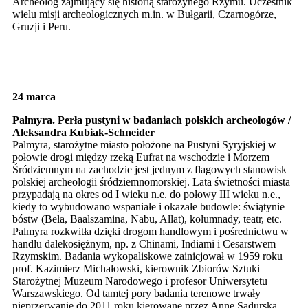
Archeolog zajmujący się historią starożynego Rzymu. Uczestnik
wielu misji archeologicznych m.in. w Bułgarii, Czarnogórze,
Gruzji i Peru.
24 marca
Palmyra. Perła pustyni w badaniach polskich archeologów /
Aleksandra Kubiak-Schneider
Palmyra, starożytne miasto położone na Pustyni Syryjskiej w
połowie drogi między rzeką Eufrat na wschodzie i Morzem
Śródziemnym na zachodzie jest jednym z flagowych stanowisk
polskiej archeologii śródziemnomorskiej. Lata świetności miasta
przypadają na okres od I wieku n.e. do połowy III wieku n.e.,
kiedy to wybudowano wspaniałe i okazałe budowle: świątynie
bóstw (Bela, Baalszamina, Nabu, Allat), kolumnady, teatr, etc.
Palmyra rozkwitła dzięki drogom handlowym i pośrednictwu w
handlu dalekosiężnym, np. z Chinami, Indiami i Cesarstwem
Rzymskim. Badania wykopaliskowe zainicjował w 1959 roku
prof. Kazimierz Michałowski, kierownik Zbiorów Sztuki
Starożytnej Muzeum Narodowego i profesor Uniwersytetu
Warszawskiego. Od tamtej pory badania terenowe trwały
nieprzerwanie do 2011 roku kierowane przez Annę Sadurską,