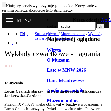
Niniejszy serwis wykorzystuje pliki cookie. Korzystanie z
serwisu oznacza akceptację tego stanu rzeczy.
Nasze oddziały
MENU
x
A
A
A
szukaj
EN
Strona główna
/
Muzeum online
/
Wykłady
Najczęściej oglądane
czwartkowe - nagrania
/
Wizyta
Wykłady czwartkowe - nagrania
O Muzeum
2022
Lato w MNW 2026
Dane teleadresowe
13 stycznia
Audioprzewodniki
Lucas Cranach starszy – artysta na tle epoki / Aleksandra
Janiszewska-Cardone
Muzeum online
Przełom XV i XVI wieku obfitował w burzliwe wydarzenia, a
Lucas Cranach starszy był świadkiem wielu z nich. Pierwsze