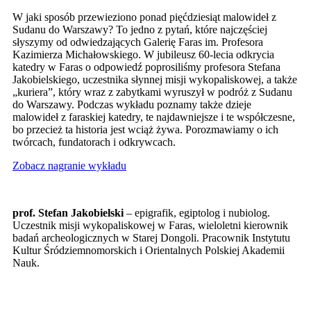
W jaki sposób przewieziono ponad pięćdziesiąt malowideł z
Sudanu do Warszawy? To jedno z pytań, które najczęściej
słyszymy od odwiedzających Galerię Faras im. Profesora
Kazimierza Michałowskiego. W jubileusz 60-lecia odkrycia
katedry w Faras o odpowiedź poprosiliśmy profesora Stefana
Jakobielskiego, uczestnika słynnej misji wykopaliskowej, a także
„kuriera”, który wraz z zabytkami wyruszył w podróż z Sudanu
do Warszawy. Podczas wykładu poznamy także dzieje
malowideł z faraskiej katedry, te najdawniejsze i te współczesne,
bo przecież ta historia jest wciąż żywa. Porozmawiamy o ich
twórcach, fundatorach i odkrywcach.
Zobacz nagranie wykładu
prof. Stefan Jakobielski
– epigrafik, egiptolog i nubiolog.
Uczestnik misji wykopaliskowej w Faras, wieloletni kierownik
badań archeologicznych w Starej Dongoli. Pracownik Instytutu
Kultur Śródziemnomorskich i Orientalnych Polskiej Akademii
Nauk.