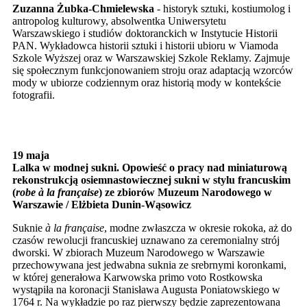
Zuzanna
Żubka-Chmielewska
- historyk sztuki, kostiumolog i
antropolog kulturowy, absolwentka Uniwersytetu
Warszawskiego i studiów doktoranckich w Instytucie Historii
PAN. Wykładowca historii sztuki i historii ubioru w Viamoda
Szkole Wyższej oraz w Warszawskiej Szkole Reklamy. Zajmuje
się społecznym funkcjonowaniem stroju oraz adaptacją wzorców
mody w ubiorze codziennym oraz historią mody w kontekście
fotografii.
19 maja
Lalka w modnej sukni. Opowieść o pracy nad miniaturową
rekonstrukcją osiemnastowiecznej sukni w stylu francuskim
(
robe
à la française
) ze zbiorów Muzeum Narodowego w
Warszawie / Elżbieta Dunin-Wąsowicz
Suknie
à la française
, modne zwłaszcza w okresie rokoka, aż do
czasów rewolucji francuskiej uznawano za ceremonialny strój
dworski. W zbiorach Muzeum Narodowego w Warszawie
przechowywana jest jedwabna suknia ze srebrnymi koronkami,
w której generałowa Karwowska primo voto Rostkowska
wystąpiła na koronacji Stanisława Augusta Poniatowskiego w
1764 r. Na wykładzie po raz pierwszy będzie zaprezentowana