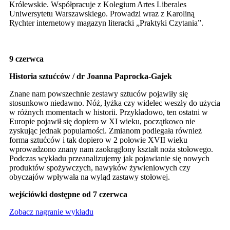
Królewskie. Współpracuje z Kolegium Artes Liberales
Uniwersytetu Warszawskiego. Prowadzi wraz z Karoliną
Rychter internetowy magazyn literacki „Praktyki Czytania”.
9 czerwca
Historia sztućc
ó
w / dr Joanna Paprocka-Gajek
Znane nam powszechnie zestawy sztuców pojawiły się
stosunkowo niedawno. Nóż, łyżka czy widelec weszły do użycia
w różnych momentach w historii. Przykładowo, ten ostatni w
Europie pojawił się dopiero w XI wieku, początkowo nie
zyskując jednak popularności. Zmianom podlegała również
forma sztućców i tak dopiero w 2 połowie XVII wieku
wprowadzono znany nam zaokrąglony kształt noża stołowego.
Podczas wykładu przeanalizujemy jak pojawianie się nowych
produktów spożywczych, nawyków żywieniowych czy
obyczajów wpływała na wyląd zastawy stołowej.
wejści
ó
wki dostępne od 7 czerwca
Zobacz nagranie wykładu