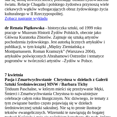
światu. Relacje Chagalla i polskiego żydostwa przynoszą wiele
ciekawych wątków wzbogacających obraz żydowskiego życia
kulturalnego w II Rzeczypospolitej.
Zobacz nagranie wykładu
dr Renata Piątkowska
- historyczka sztuki, od 1999 roku
pracuje w Muzeum Historii Żydów Polskich, obecnie jako
Główna Kuratorka Zbiorów. Zajmuje się sztuką artystów
pochodzenia żydowskiego. Jest autorką licznych artykułów i
publikacji, w tym książki „Między Ziemiańską a
Montparnassem. Roman Kramszyk” (Warszawa 2004),
artykułów poświęconych Abrahamowi Ostrzedze i tematyce
pogromów w twórczości artystów –Żydów w Polsce.
7 kwietnia
Pasja i Zmartwychwstanie Chrystusa w dziełach z Galerii
Sztuki Średniowiecznej MNW / Barbara Tichy
Triduum Paschalne, w którym mieści się przeżywanie Męki,
Śmierci i Zmartwychwstania Chrystusa to najważniejsze
celebracje całym roku liturgicznym. Nic dziwnego, że tematy z
tym związane bardzo często pojawiają się w dziełach
średniowiecznej sztuki sakralnej. Nie są to proste ilustracje
tekstów ewangelicznych. Wizerunki te nawiązują do bogatej