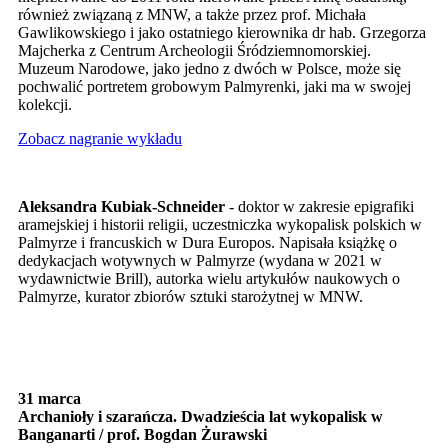
również związaną z MNW, a także przez prof. Michała
Gawlikowskiego i jako ostatniego kierownika dr hab. Grzegorza
Majcherka z Centrum Archeologii Śródziemnomorskiej.
Muzeum Narodowe, jako jedno z dwóch w Polsce, może się
pochwalić portretem grobowym Palmyrenki, jaki ma w swojej
kolekcji.
Zobacz nagranie wykładu
Aleksandra Kubiak-Schneider
- doktor w zakresie epigrafiki
aramejskiej i historii religii, uczestniczka wykopalisk polskich w
Palmyrze i francuskich w Dura Europos. Napisała książkę o
dedykacjach wotywnych w Palmyrze (wydana w 2021 w
wydawnictwie Brill), autorka wielu artykułów naukowych o
Palmyrze, kurator zbiorów sztuki starożytnej w MNW.
31 marca
Archanioły i szarańcza. Dwadzieścia lat wykopalisk w
Banganarti / prof. Bogdan Żurawski