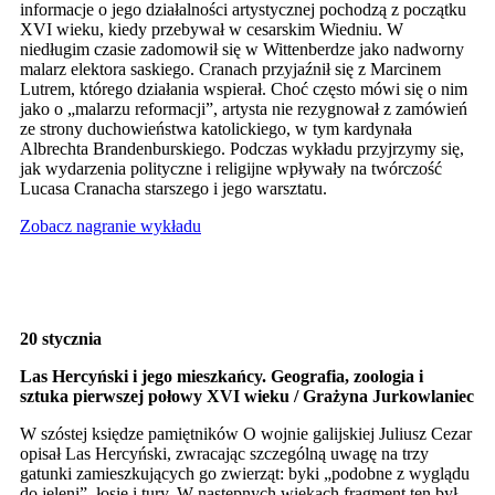
informacje o jego działalności artystycznej pochodzą z początku
XVI wieku, kiedy przebywał w cesarskim Wiedniu. W
niedługim czasie zadomowił się w Wittenberdze jako nadworny
malarz elektora saskiego. Cranach przyjaźnił się z Marcinem
Lutrem, którego działania wspierał. Choć często mówi się o nim
jako o „malarzu reformacji”, artysta nie rezygnował z zamówień
ze strony duchowieństwa katolickiego, w tym kardynała
Albrechta Brandenburskiego. Podczas wykładu przyjrzymy się,
jak wydarzenia polityczne i religijne wpływały na twórczość
Lucasa Cranacha starszego i jego warsztatu.
Zobacz nagranie wykładu
20 stycznia
Las Hercyński i jego mieszkańcy. Geografia, zoologia i
sztuka pierwszej połowy XVI wieku / Grażyna Jurkowlaniec
W szóstej księdze pamiętników O wojnie galijskiej Juliusz Cezar
opisał Las Hercyński, zwracając szczególną uwagę na trzy
gatunki zamieszkujących go zwierząt: byki „podobne z wyglądu
do jeleni”, łosie i tury. W następnych wiekach fragment ten był