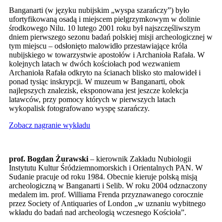
Banganarti (w języku nubijskim „wyspa szarańczy”) było
ufortyfikowaną osadą i miejscem pielgrzymkowym w dolinie
środkowego Nilu. 10 lutego 2001 roku był najszczęśliwszym
dniem pierwszego sezonu badań polskiej misji archeologicznej w
tym miejscu – odsłonięto malowidło przestawiające króla
nubijskiego w towarzystwie apostołów i Archanioła Rafała. W
kolejnych latach w dwóch kościołach pod wezwaniem
Archanioła Rafała odkryto na ścianach blisko sto malowideł i
ponad tysiąc inskrypcji. W muzeum w Banganarti, obok
najlepszych znalezisk, eksponowana jest jeszcze kolekcja
latawców, przy pomocy których w pierwszych latach
wykopalisk fotografowano wyspę szarańczy.
Zobacz nagranie wykładu
prof. Bogdan Żurawski
– kierownik Zakładu Nubiologii
Instytutu Kultur Śródziemnomorskich i Orientalnych PAN. W
Sudanie pracuje od roku 1984. Obecnie kieruje polską misją
archeologiczną w Banganarti i Selib. W roku 2004 odznaczony
medalem im. prof. Williama Frenda przyznawanego corocznie
przez Society of Antiquaries of London „w uznaniu wybitnego
wkładu do badań nad archeologią wczesnego Kościoła”.