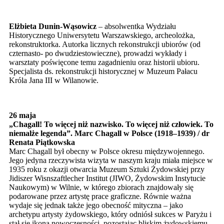
Elżbieta Dunin-Wąsowicz
– absolwentka Wydziału
Historycznego Uniwersytetu Warszawskiego, archeolożka,
rekonstruktorka. Autorka licznych rekonstrukcji ubiorów (od
czternasto- po dwudziestowieczne), prowadzi wykłady i
warsztaty poświęcone temu zagadnieniu oraz historii ubioru.
Specjalista ds. rekonstrukcji historycznej w Muzeum Pałacu
Króla Jana III w Wilanowie.
26 maja
„Chagall! To więcej niż nazwisko. To więcej niż człowiek. To
niemalże legenda”. Marc Chagall w Polsce (1918–1939) / dr
Renata Piątkowska
Marc Chagall był obecny w Polsce okresu międzywojennego.
Jego jedyna rzeczywista wizyta w naszym kraju miała miejsce w
1935 roku z okazji otwarcia Muzeum Sztuki Żydowskiej przy
Jidiszer Wisnszaftlecher Institut (JIWO, Żydowskim Instytucie
Naukowym) w Wilnie, w którego zbiorach znajdowały się
podarowane przez artystę prace graficzne. Równie ważna
wydaje się jednak także jego obecność mityczna – jako
archetypu artysty żydowskiego, który odniósł sukces w Paryżu i
stał się ikoną nowoczesności, pozostając bliskim żydowskiemu