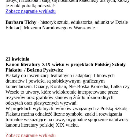
tradycji Kościoła i stają się nośnikiem katechezy dla tych, którzy
te znaki potrafią odczytać.
Zobacz nagranie wykładu
Barbara Tichy
- historyk sztuki, edukatorka, adiunkt w Dziale
Edukacji Muzeum Narodowego w Warszawie.
21 kwietnia
Kanon literatury XIX wieku w projektach Polskiej Szkoły
Plakatu
/ Bożena Pysiewicz
Plakaty do inscenizacji teatralnych i adaptacji filmowych
dramatów i powieści są subiektywnym, graficznym
komentarzem. Dziady, Kordian, Nie-Boska Komedia, Lalka czy
Wesele to utwory, które wielokrotnie interpretowane przez
reżyserów oraz grafików stanowią źródło różnorodnych
odczytań oraz plastycznych wyzwań.
W projektach wybitnych twórców związanych z Polską Szkołą
Plakatu można odnaleźć liczne symbole, znaki i rozwiązania
formalne wskazujące na nowe, oryginalne spojrzenie na utwory
kanonu literatury polskiej XIX wieku.
Zobacz nagranie wykładu