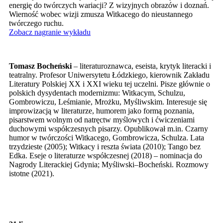
energię do twórczych wariacji? Z wizyjnych obrazów i doznań.
Wierność wobec wizji zmusza Witkacego do nieustannego
twórczego ruchu.
Zobacz nagranie wykładu
Tomasz Bocheński
– literaturoznawca, eseista, krytyk literacki i
teatralny. Profesor Uniwersytetu Łódzkiego, kierownik Zakładu
Literatury Polskiej XX i XXI wieku tej uczelni. Pisze głównie o
polskich dysydentach modernizmu: Witkacym, Schulzu,
Gombrowiczu, Leśmianie, Mrożku, Myśliwskim. Interesuje się
improwizacją w literaturze, humorem jako formą poznania,
pisarstwem wolnym od natręctw myślowych i ćwiczeniami
duchowymi współczesnych pisarzy. Opublikował m.in. Czarny
humor w twórczości Witkacego, Gombrowicza, Schulza. Lata
trzydzieste (2005); Witkacy i reszta świata (2010); Tango bez
Edka. Eseje o literaturze współczesnej (2018) – nominacja do
Nagrody Literackiej Gdynia; Myśliwski–Bocheński. Rozmowy
istotne (2021).