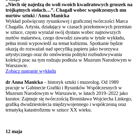
„Niech się najedzą do woli swoich kwadratowych gruszek na
trójkątnych stołach…”. Chagall wobec współczesnych mu
nurtów sztuki / Anna Manicka
Wykład poświęcony rysunkowej i graficznej twórczości Marca
Chagalla. Artysta, działający w czasach przełomowych przemian
w sztuce, często wyrażał swój dystans wobec najnowszych
nurtów malarstwa, czego dowodzi zawarta w tytule wykładu,
pełna ironii wypowiedź na temat kubizmu. Spotkanie będzie
okazją do rozważań nad specyfiką papieru jako tworzywa
artystycznego oraz do omówienia polityki rozbudowywania
kolekcji prac na tym rodzaju podłoża w Muzeum Narodowym w
Warszawie.
Zobacz nagranie wykładu
dr Anna Manicka
– historyk sztuki i muzeolog. Od 1989
pracuje w Gabinecie Grafiki i Rysunków Współczesnych w
Muzeum Narodowym w Warszawie, w latach 2019–2022 jako
kurator. Zajmuje się twórczością Bronisława Wojciecha Linkego,
grafiką dwudziestolecia międzywojennego i współczesną oraz
tematyką katastrofizmu w sztuce XX wieku.
12 maja