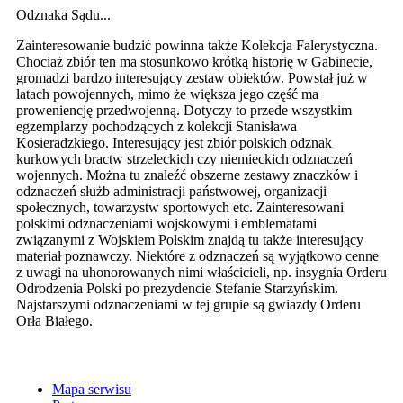
Odznaka Sądu...
Zainteresowanie budzić powinna także Kolekcja Falerystyczna.
Chociaż zbiór ten ma stosunkowo krótką historię w Gabinecie,
gromadzi bardzo interesujący zestaw obiektów. Powstał już w
latach powojennych, mimo że większa jego część ma
proweniencję przedwojenną. Dotyczy to przede wszystkim
egzemplarzy pochodzących z kolekcji Stanisława
Kosieradzkiego. Interesujący jest zbiór polskich odznak
kurkowych bractw strzeleckich czy niemieckich odznaczeń
wojennych. Można tu znaleźć obszerne zestawy znaczków i
odznaczeń służb administracji państwowej, organizacji
społecznych, towarzystw sportowych etc. Zainteresowani
polskimi odznaczeniami wojskowymi i emblematami
związanymi z Wojskiem Polskim znajdą tu także interesujący
materiał poznawczy. Niektóre z odznaczeń są wyjątkowo cenne
z uwagi na uhonorowanych nimi właścicieli, np. insygnia Orderu
Odrodzenia Polski po prezydencie Stefanie Starzyńskim.
Najstarszymi odznaczeniami w tej grupie są gwiazdy Orderu
Orła Białego.
Mapa serwisu