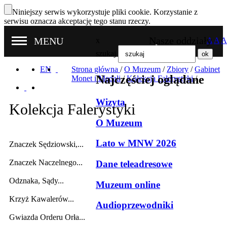
Niniejszy serwis wykorzystuje pliki cookie. Korzystanie z
serwisu oznacza akceptację tego stanu rzeczy.
Nasze oddziały
MENU
x
A
A
A
szukaj
EN
Strona główna
/
O Muzeum
/
Zbiory
/
Gabinet
Najczęściej oglądane
Monet i Medali
/
Kolekcja Falerystyki
/
Wizyta
Kolekcja Falerystyki
O Muzeum
Lato w MNW 2026
Znaczek Sędziowski,...
Znaczek Naczelnego...
Dane teleadresowe
Odznaka, Sądy...
Muzeum online
Krzyż Kawalerów...
Audioprzewodniki
Gwiazda Orderu Orła...