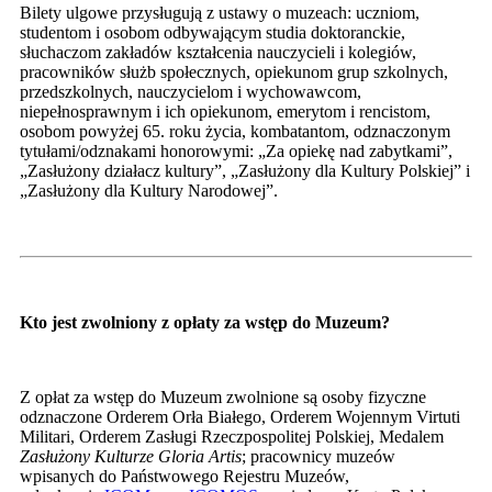
Bilety ulgowe przysługują z ustawy o muzeach: uczniom,
studentom i osobom odbywającym studia doktoranckie,
słuchaczom zakładów kształcenia nauczycieli i kolegiów,
pracowników służb społecznych, opiekunom grup szkolnych,
przedszkolnych, nauczycielom i wychowawcom,
niepełnosprawnym i ich opiekunom, emerytom i rencistom,
osobom powyżej 65. roku życia, kombatantom, odznaczonym
tytułami/odznakami honorowymi: „Za opiekę nad zabytkami”,
„Zasłużony działacz kultury”, „Zasłużony dla Kultury Polskiej” i
„Zasłużony dla Kultury Narodowej”.
Kto jest zwolniony z opłaty za wstęp do Muzeum?
Z opłat za wstęp do Muzeum zwolnione są osoby fizyczne
odznaczone Orderem Orła Białego, Orderem Wojennym Virtuti
Militari, Orderem Zasługi Rzeczpospolitej Polskiej, Medalem
Zasłużony
Kulturze Gloria Artis
; pracownicy muzeów
wpisanych do Państwowego Rejestru Muzeów,