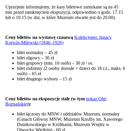
Uprzejmie informujemy, że kasy biletowe zamykane są na 45
min przed zamknięciem ekspozycji, odpowiednio o godz. 17.15
lub o 19.15 (w dni, w które Muzeum otwarte jest do 20.00).
Ceny biletów na wystawę czasową
Kolekcjoner. Ignacy
Korwin-Milewski (1846–1926)
bilet normalny – 45 zł
bilet ulgowy – 30 zł
bilet grupowy (min. 10 osób) – 30 zł / os.
bilet rodzinny (2 osoby dorosłe + dzieci do 18 r.ż., maks. 6
osób) – 65 zł
bilet drugiego wyboru – 15 zł
Ceny biletów na ekspozycje stałe
(w tym
pokaz Olgi
Boznańskiej
)
:
bilet łączony do MNW i oddziałów Muzeum, normalny
(Gmach Główny MNW, Muzeum Rzeźby im. Xawerego
Dunikowskiego w Królikarni, Muzeum Wnętrz w
Otwocku Wielkim) - 60 zł