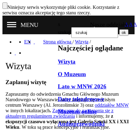
Niniejszy serwis wykorzystuje pliki cookie. Korzystanie z
serwisu oznacza akceptację tego stanu rzeczy.
Nasze oddziały
MENU
x
A
A
A
szukaj
EN
Strona główna
/
Wizyta
/
Najczęściej oglądane
Wizyta
Wizyta
O Muzeum
Zaplanuj wizytę
Lato w MNW 2026
Zapraszamy do odwiedzenia Gmachu Głównego Muzeum
Dane teleadresowe
Narodowego w Warszawie, który znajduje się w ścisłym
centrum Warszawy (Al. Jerozolimskie 3) oraz
oddziałów MNW
w innych lokalizacjach
.
Zachęcamy do zapoznania się z
Muzeum online
aktualnym regulaminem zwiedzania
i informujemy, że
z
ekspozycji czasowo wyłączona jest Galeria Sztuki XX i XXI
Audioprzewodniki
Wieku
. W toku są prace koncepcyjne i rearanżacyjne.