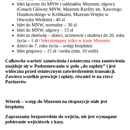
bilet łączony do MNW i oddziałów Muzeum, ulgowy
(Gmach Główny MNW, Muzeum Rzeźby im. Xawerego
Dunikowskiego w Królikarni, Muzeum Wnętrz w
Otwocku Wielkim) - 40 zł
bilet do MNW, normalny – 30 zł
bilet do MNW, ulgowy – 15 zł
bilet za złotówkę
– dzieci, uczniowie i studenci do 26. roku
życia – 1 zł /
bilet dostępny tylko w kasie Muzeum
dzieci do 7. roku życia – wstęp bezpłatny
bilet grupowy – 15 zł / osoba (min. 10 osób)
Całkowita wartość zamówienia i ostateczna cena zamówienia
znajduje się w Podsumowaniu w polu „do zapłaty” i jest
widoczna przed ostatecznym zatwierdzeniem transakcji.
Zawiera wszelkie prowizje i opłaty, również te na rzecz
Partnerów
Wtorek – wstęp do Muzeum na ekspozycje stałe jest
bezpłatny
Zapraszamy bezpośrednio do wejścia, nie jest wymagane
pobieranie wejściówek z kasy.