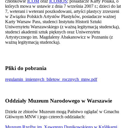
członkowie
ICOM
oraz
ICOMOS
; posiadacze Karty Polaka, o
których mowa w ustawie z dnia 7 września 2007 r.; dzieci do lat
7, weterani i weterani poszkodowani, artyści plastycy zrzeszeni
w Związku Polskich Artystów Plastyków, posiadacze ważnej
Karty Warsaw Pass, studenci Instytutu Historii Sztuki
Uniwersytetu Warszawskiego (z ważną legitymacją studencką),
studenci akademii sztuk pięknych oraz Uniwersytetu
Artystycznego im. Magdaleny Abakanowicz w Poznaniu (z
ważną legitymacją studencką).
Pliki do pobrania
regulamin_imiennych_biletow_rocznych_mnw.pdf
Oddziały Muzeum Narodowego w Warszawie
Dzieła ze zbiorów Muzeum mogą Państwo oglądać w Gmachu
Głównym MNW i jego
czterech oddziałach
:
Muzeum Rzeźby im. Xawerego Dunikowskiego w Królikarni