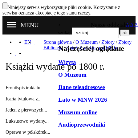
Niniejszy serwis wykorzystuje pliki cookie. Korzystanie z
serwisu oznacza akceptację tego stanu rzeczy.
Nasze oddziały
MENU
x
A
A
A
szukaj
EN
Strona główna
/
O Muzeum
/
Zbiory
/
Zbiory
Najczęściej oglądane
Biblioteki
/
Książki wydane po 1800 r.
/
Wizyta
Książki wydane po 1800 r.
O Muzeum
Dane teleadresowe
Frontispis traktatu...
Karta tytułowa z...
Lato w MNW 2026
Jeden z pierwszych...
Muzeum online
Luksusowo wydany...
Audioprzewodniki
Oprawa w półskórek...