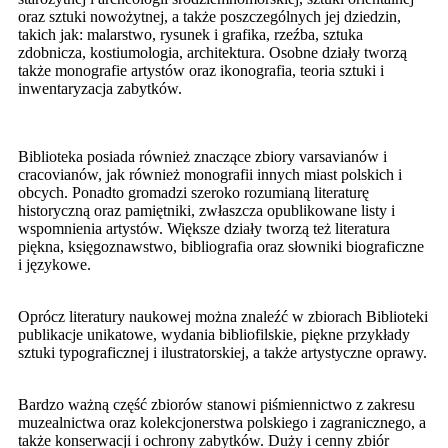
oraz sztuki nowożytnej, a także poszczególnych jej dziedzin,
takich jak: malarstwo, rysunek i grafika, rzeźba, sztuka
zdobnicza, kostiumologia, architektura. Osobne działy tworzą
także monografie artystów oraz ikonografia, teoria sztuki i
inwentaryzacja zabytków.
Biblioteka posiada również znaczące zbiory varsavianów i
cracovianów, jak również monografii innych miast polskich i
obcych. Ponadto gromadzi szeroko rozumianą literaturę
historyczną oraz pamiętniki, zwłaszcza opublikowane listy i
wspomnienia artystów. Większe działy tworzą też literatura
piękna, księgoznawstwo, bibliografia oraz słowniki biograficzne
i językowe.
Oprócz literatury naukowej można znaleźć w zbiorach Biblioteki
publikacje unikatowe, wydania bibliofilskie, piękne przykłady
sztuki typograficznej i ilustratorskiej, a także artystyczne oprawy.
Bardzo ważną część zbiorów stanowi piśmiennictwo z zakresu
muzealnictwa oraz kolekcjonerstwa polskiego i zagranicznego, a
także konserwacji i ochrony zabytków. Duży i cenny zbiór