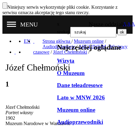
Niniejszy serwis wykorzystuje pliki cookie. Korzystanie z
serwisu oznacza akceptację tego stanu rzeczy.
Nasze oddziały
MENU
x
A
A
A
szukaj
EN
Strona główna
/
Muzeum online
/
Najczęściej oglądane
Audiodeskrypcje
/
ARCHIWUM / Wystawy
czasowe
/
Józef Chełmoński
/
Wizyta
Józef Chełmoński
O Muzeum
1
Dane teleadresowe
Lato w MNW 2026
Józef Chełmoński
Muzeum online
Portret własny
1902
Audioprzewodniki
Muzeum Narodowe w Warszawie