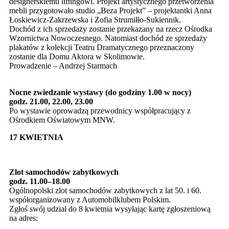
designerskiemu liftingowi. Projekt artystycznego przetworzenia
mebli przygotowało studio „Beza Projekt” – projektantki Anna
Łoskiewicz-Zakrzewska i Zofia Strumiłło-Sukiennik.
Dochód z ich sprzedaży zostanie przekazany na rzecz Ośrodka
Wzornictwa Nowoczesnego. Natomiast dochód ze sprzedaży
plakatów z kolekcji Teatru Dramatycznego przeznaczony
zostanie dla Domu Aktora w Skolimowie.
Prowadzenie – Andrzej Starmach
Nocne zwiedzanie wystawy (do godziny 1.00 w nocy)
godz. 21.00, 22.00, 23.00
Po wystawie oprowadzą przewodnicy współpracujący z
Ośrodkiem Oświatowym MNW.
17 KWIETNIA
Zlot samochodów zabytkowych
godz. 11.00–18.00
Ogólnopolski zlot samochodów zabytkowych z lat 50. i 60.
współorganizowany z Automobilklubem Polskim.
Zgłoś swój udział do 8 kwietnia wysyłając kartę zgłoszeniową
na adres: