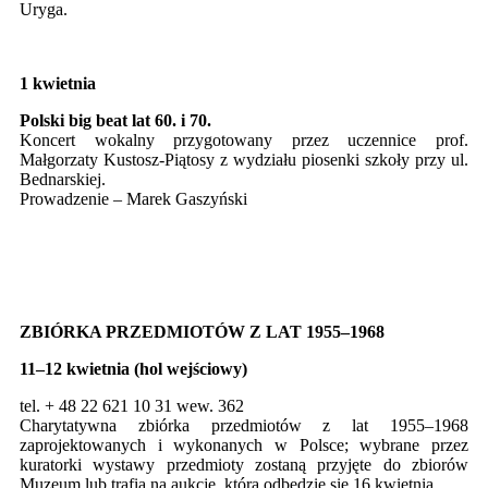
Uryga.
1 kwietnia
Polski big beat lat 60. i 70.
Koncert wokalny przygotowany przez uczennice prof.
Małgorzaty Kustosz-Piątosy z wydziału piosenki szkoły przy ul.
Bednarskiej.
Prowadzenie – Marek Gaszyński
ZBIÓRKA PRZEDMIOTÓW Z LAT 1955–1968
11–12 kwietnia (hol wejściowy)
tel. + 48 22 621 10 31 wew. 362
Charytatywna zbiórka przedmiotów z lat 1955–1968
zaprojektowanych i wykonanych w Polsce; wybrane przez
kuratorki wystawy przedmioty zostaną przyjęte do zbiorów
Muzeum lub trafią na aukcję, która odbędzie się 16 kwietnia.