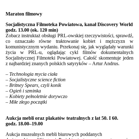
Maraton filmowy
Socjalistyczna Filmoteka Powiatowa, kanał Discovery World
godz. 13.00 (ok. 120 min)
Zobacz instruktaż obsługi PRL-owskiej rzeczywistości, sprawdź,
co oznaczało równe traktowanie kobiet i mężczyzn w
komunistycznym wydaniu. Przekonaj się, jak wyglądały warunki
życia w PRL-u, oglądając cykl filmów dokumentalnych
Socjalistycznej Filmoteki Powiatowej. Całość skomentuje jeden
z najbardziej znanych polskich satyryków – Artur Andrus.
–
Technologia
mycia ciała
– Socjalistyczne science fiction
– Britney Spears, czyli konik
– Ogień i szminka
– Kobiety pełnoletnie dorywczo
– Miłe złego początki
Aukcja mebli oraz plakatów teatralnych z lat 50. I 60.
godz. 18.00–19.00
Aukcja muzealnych mebli biurowych poddanych