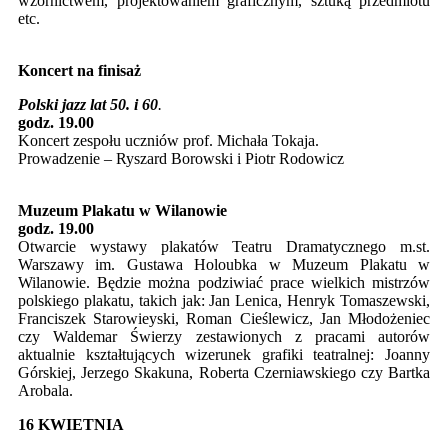
wzornictwem, projektowaniem graficznym, sztuką przedmiotu
etc.
Koncert na finisaż
Polski jazz lat 50. i 60
.
godz. 19.00
Koncert zespołu uczniów prof. Michała Tokaja.
Prowadzenie – Ryszard Borowski i Piotr Rodowicz
Muzeum Plakatu w Wilanowie
godz. 19.00
Otwarcie wystawy plakatów Teatru Dramatycznego m.st.
Warszawy im. Gustawa Holoubka w Muzeum Plakatu w
Wilanowie. Będzie można podziwiać prace wielkich mistrzów
polskiego plakatu, takich jak: Jan Lenica, Henryk Tomaszewski,
Franciszek Starowieyski, Roman Cieślewicz, Jan Młodożeniec
czy Waldemar Świerzy zestawionych z pracami autorów
aktualnie kształtujących wizerunek grafiki teatralnej: Joanny
Górskiej, Jerzego Skakuna, Roberta Czerniawskiego czy Bartka
Arobala.
16 KWIETNIA