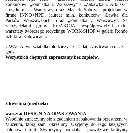
konkursów: „Pamiątka z Warszawy” i „Zabawka z Arkusza”
Urzędu m.st. Warszawy oraz Maciek Sobczak projektant w
firmie INNO+NPD, laureat m.in. konkursów „Ławka dla
Parków Warszawskich” oraz „Pamiątka z Warszawy”. Są
założycielami grupy KreAKCJA; współprowadzili m.in.
warsztaty twórczego recyclingu WORK/SHOP w galerii Rondo
Sztuki w Katowicach.
UWAGA: warsztat dla młodzieży 13–15 lat; czas trwania ok. 3
godz.
Wszystkich chętnych zapraszamy bez zapisów.
3 kwietnia (niedziela)
warsztat DESIGN NA OPAK-OWANIA
Wspólnie zmierzymy się z zadaniem zapakowania przestrzeni w
Muzeum, którą sami określimy. Użyjemy do tego latających
balonów i folii. Stworzymy podziały i prawdziwe labirynty