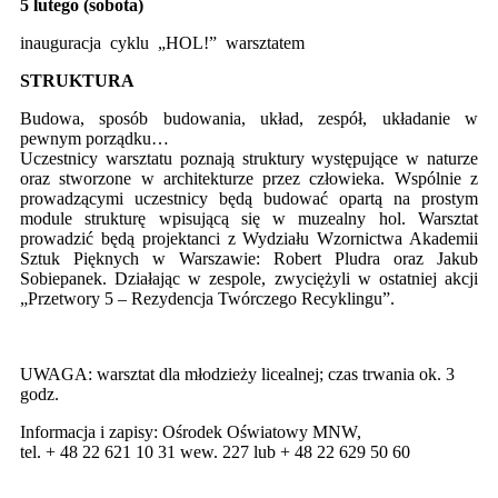
5 lutego (sobota)
inauguracja cyklu „HOL!” warsztatem
STRUKTURA
Budowa, sposób budowania, układ, zespół, układanie w
pewnym porządku…
Uczestnicy warsztatu poznają struktury występujące w naturze
oraz stworzone w architekturze przez człowieka. Wspólnie z
prowadzącymi uczestnicy będą budować opartą na prostym
module strukturę wpisującą się w muzealny hol. Warsztat
prowadzić będą projektanci z Wydziału Wzornictwa Akademii
Sztuk Pięknych w Warszawie: Robert Pludra oraz Jakub
Sobiepanek. Działając w zespole, zwyciężyli w ostatniej akcji
„Przetwory 5 – Rezydencja Twórczego Recyklingu”.
UWAGA: warsztat dla młodzieży licealnej; czas trwania ok. 3
godz.
Informacja i zapisy: Ośrodek Oświatowy MNW,
tel.
+ 48 22 621 10 31
wew. 227 lub
+ 48 22 629 50 60