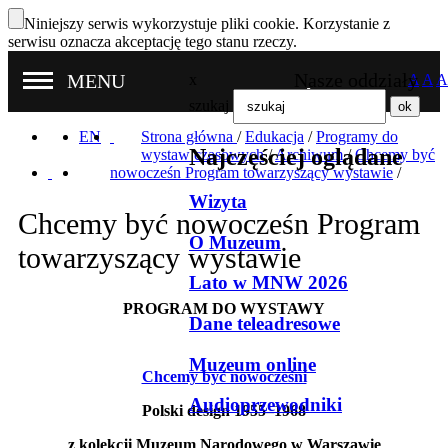
Niniejszy serwis wykorzystuje pliki cookie. Korzystanie z
serwisu oznacza akceptację tego stanu rzeczy.
Nasze oddziały
MENU
x
A
A
A
szukaj
EN
Strona główna
/
Edukacja
/
Programy do
Najczęściej oglądane
wystaw czasowych
/
Archiwum
/
Chcemy być
nowocześn Program towarzyszący wystawie
/
Wizyta
Chcemy być nowocześn Program
O Muzeum
towarzyszący wystawie
Lato w MNW 2026
PROGRAM DO WYSTAWY
Dane teleadresowe
Muzeum online
Chcemy być nowocześni
Audioprzewodniki
Polski design 1955–1968
z kolekcji Muzeum Narodowego w Warszawie