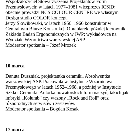
Współzałożyciel Stowarzyszenia Projektantów Form
Przemysłowych; w latach 1977–1981 wiceprezes ICSID;
obecnie prowadzi NCS COLOUR CENTRE we własnym
Design studio COLOR koncept.
Jerzy Słowikowski, w latach 1956–1966 konstruktor w
Centralnym Biurze Konstrukcji Obrabiarek, później kierownik
Zakładu Badań Ergonomicznych w IWP; wykładowca na
Wydziale Wzornictwa warszawskiej ASP.
Moderator spotkania – Józef Mrozek
10 marca
Danuta Duszniak, projektantka ceramiki. Absolwentka
warszawskiej ASP. Pracowała w Instytucie Wzornictwa
Przemysłowego w latach 1952–1968, a później w Instytucie
Szkła i Ceramiki. Autorka nowatorskich form naczyń, takich jak
imbryki „Kolumb” czy wazony „Rock and Roll” oraz
różnorodnych serwisów i zestawów.
Moderator spotkania – Bogdan Kosak
17 marca