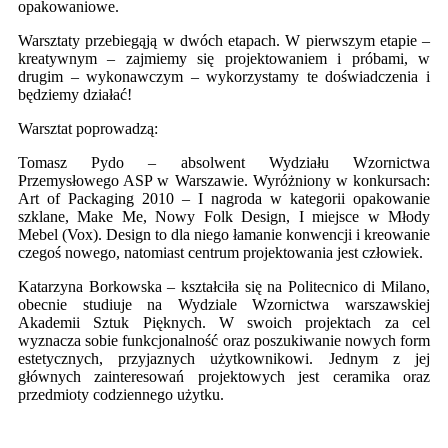
opakowaniowe.
Warsztaty przebiegąją w dwóch etapach. W pierwszym etapie –
kreatywnym – zajmiemy się projektowaniem i próbami, w
drugim – wykonawczym – wykorzystamy te doświadczenia i
będziemy działać!
Warsztat poprowadzą:
Tomasz Pydo – absolwent Wydziału Wzornictwa
Przemysłowego ASP w Warszawie. Wyróżniony w konkursach:
Art of Packaging 2010 – I nagroda w kategorii opakowanie
szklane, Make Me, Nowy Folk Design, I miejsce w Młody
Mebel (Vox). Design to dla niego łamanie konwencji i kreowanie
czegoś nowego, natomiast centrum projektowania jest człowiek.
Katarzyna Borkowska – kształciła się na Politecnico di Milano,
obecnie studiuje na Wydziale Wzornictwa warszawskiej
Akademii Sztuk Pięknych. W swoich projektach za cel
wyznacza sobie funkcjonalność oraz poszukiwanie nowych form
estetycznych, przyjaznych użytkownikowi. Jednym z jej
głównych zainteresowań projektowych jest ceramika oraz
przedmioty codziennego użytku.