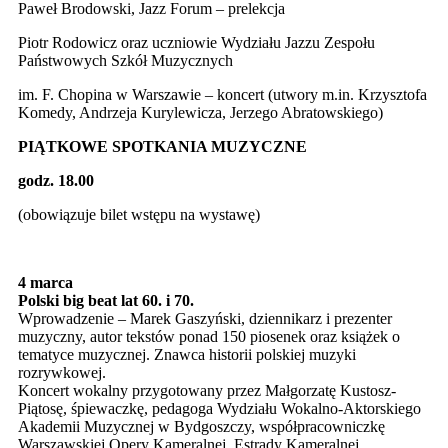
Paweł Brodowski, Jazz Forum – prelekcja
Piotr Rodowicz oraz uczniowie Wydziału Jazzu Zespołu
Państwowych Szkół Muzycznych
im. F. Chopina w Warszawie – koncert (utwory m.in. Krzysztofa
Komedy, Andrzeja Kurylewicza, Jerzego Abratowskiego)
PIĄTKOWE SPOTKANIA MUZYCZNE
godz. 18.00
(obowiązuje bilet wstępu na wystawę)
4 marca
Polski big beat lat 60. i 70.
Wprowadzenie – Marek Gaszyński, dziennikarz i prezenter
muzyczny, autor tekstów ponad 150 piosenek oraz książek o
tematyce muzycznej. Znawca historii polskiej muzyki
rozrywkowej.
Koncert wokalny przygotowany przez Małgorzatę Kustosz-
Piątosę, śpiewaczkę, pedagoga Wydziału Wokalno-Aktorskiego
Akademii Muzycznej w Bydgoszczy, współpracowniczkę
Warszawskiej Opery Kameralnej, Estrady Kameralnej