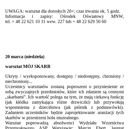
UWAGA: warsztat dla dorosłych 20+; czas trwania ok. 5 godz.
Informacja i zapisy: Ośrodek Oświatowy MNW,
tel.
+ 48 22 621 10 31
wew. 227 lub
+ 48 22 629 50 60
20 marca (niedziela)
warsztat MÓJ SKARB
Ukryty / wyeksponowany, dostępny / niedostępny, chroniony /
niechroniony...
Uczestnicy warsztatów zostaną poproszeni o przyniesienie ze
sobą zwyczajnych przedmiotów, które ich zdaniem są cennymi
„skarbami”. Ich wartość polega na tym, że mają ciekawą funkcję
(jak kłódka zamykająca różne drzwiczki) lub przywołują
wspomnienia z dzieciństwa (jak piórnik z podstawówki).
Zadaniem uczestników będzie zaprojektowanie aranżacji tych
skarbów w przestrzeni holu muzealnego.
Warsztat poprowadzą absolwenci Wydziału Wzornictwa
Przemysłowego ASP Warszawie: Marcin Ebert, laureat