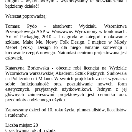
drugim – wykonawczym - wykorzystamy te doświadczenia i
będziemy działać!
Warsztat poprowadzą:
Tomasz Pydo - absolwent Wydziału Wzornictwa
Przemysłowego ASP w Warszawie. Wyróżniony w konkursach:
Art of Packaging 2010 – I nagroda w kategorii opakowanie
szklane, Make Me, Nowy Folk Design, I miejsce w Młody
Mebel (Vox.). Design to dla niego łamanie konwencji i
kreowanie czegoś nowego. Natomiast centrum projektowana jest
człowiek.
Katarzyna Borkowska - obecnie robi licencjat na Wydziale
Wzornictwa warszawskiej Akademii Sztuk Pięknych. Sudiowała
na Politecnico di Milano. W swoich projektach za cel wyznacza
sobie funkcjonalność oraz poszukiwanie nowych form
estetycznych, przyjaznych użytkownikowi. Jednym z jej
głównych zainteresowań projektowych jest ceramika oraz
przedmioty codziennego użytku.
Zapraszamy dzieci od 10. roku życia, gimnazjalistów, licealistów
i studentów.
Liczba miejsc: 20
Czas trwania: ok. 4-5 godz.