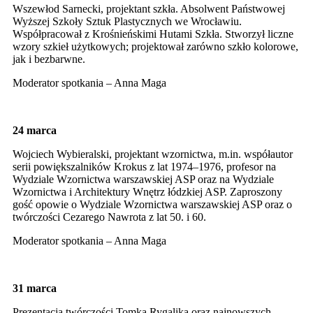
Wszewłod Sarnecki, projektant szkła. Absolwent Państwowej
Wyższej Szkoły Sztuk Plastycznych we Wrocławiu.
Współpracował z Krośnieńskimi Hutami Szkła. Stworzył liczne
wzory szkieł użytkowych; projektował zarówno szkło kolorowe,
jak i bezbarwne.
Moderator spotkania – Anna Maga
24 marca
Wojciech Wybieralski, projektant wzornictwa, m.in. współautor
serii powiększalników Krokus z lat 1974–1976, profesor na
Wydziale Wzornictwa warszawskiej ASP oraz na Wydziale
Wzornictwa i Architektury Wnętrz łódzkiej ASP. Zaproszony
gość opowie o Wydziale Wzornictwa warszawskiej ASP oraz o
twórczości Cezarego Nawrota z lat 50. i 60.
Moderator spotkania – Anna Maga
31 marca
Prezentacja twórczości Tomka Rygalika oraz najnowszych