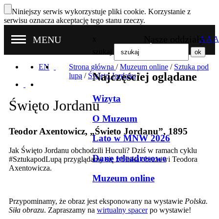
Niniejszy serwis wykorzystuje pliki cookie. Korzystanie z
serwisu oznacza akceptację tego stanu rzeczy.
Nasze oddziały
MENU
x
A
A
A
szukaj
EN
Strona główna
/
Muzeum online
/
Sztuka pod
Najczęściej oglądane
lupą
/
Święto Jordanu
/
Wizyta
Święto Jordanu
O Muzeum
Teodor Axentowicz, „Świeto Jordanu”, 1895
Lato w MNW 2026
Jak Święto Jordanu obchodzili Huculi? Dziś w ramach cyklu
Dane teleadresowe
#SztukapodLupą przyglądamy się z bliska obrazowi Teodora
Axentowicza.
Muzeum online
Przypominamy, że obraz jest eksponowany na wystawie
Polska.
Siła obrazu
. Zapraszamy na
wirtualny spacer
po wystawie!