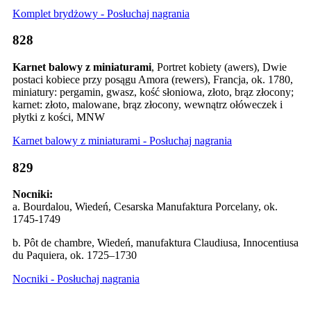
Komplet brydżowy - Posłuchaj nagrania
828
Karnet balowy z miniaturami
, Portret kobiety (awers), Dwie
postaci kobiece przy posągu Amora (rewers), Francja, ok. 1780,
miniatury: pergamin, gwasz, kość słoniowa, złoto, brąz złocony;
karnet: złoto, malowane, brąz złocony, wewnątrz ołóweczek i
płytki z kości, MNW
Karnet balowy z miniaturami - Posłuchaj nagrania
829
Nocniki:
a. Bourdalou, Wiedeń, Cesarska Manufaktura Porcelany, ok.
1745-1749
b. Pôt de chambre, Wiedeń, manufaktura Claudiusa, Innocentiusa
du Paquiera, ok. 1725–1730
Nocniki - Posłuchaj nagrania