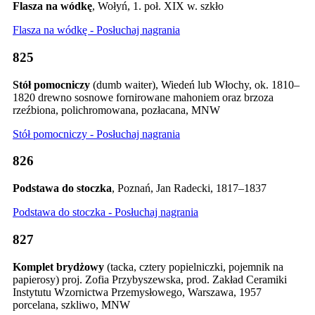
Flasza na wódkę
, Wołyń, 1. poł. XIX w. szkło
Flasza na wódkę - Posłuchaj nagrania
825
Stół pomocniczy
(dumb waiter), Wiedeń lub Włochy, ok. 1810–
1820 drewno sosnowe fornirowane mahoniem oraz brzoza
rzeźbiona, polichromowana, pozłacana, MNW
Stół pomocniczy - Posłuchaj nagrania
826
Podstawa do stoczka
, Poznań, Jan Radecki, 1817–1837
Podstawa do stoczka - Posłuchaj nagrania
827
Komplet brydżowy
(tacka, cztery popielniczki, pojemnik na
papierosy) proj. Zofia Przybyszewska, prod. Zakład Ceramiki
Instytutu Wzornictwa Przemysłowego, Warszawa, 1957
porcelana, szkliwo, MNW