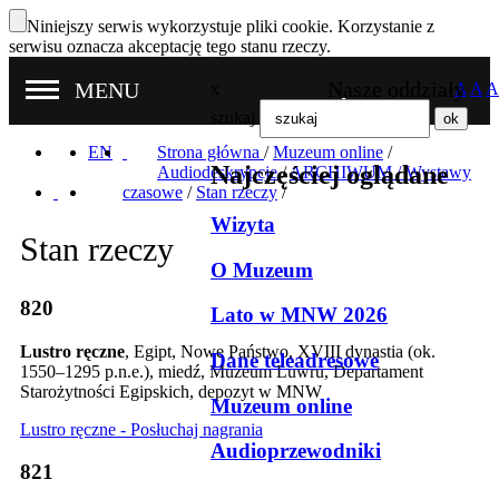
Niniejszy serwis wykorzystuje pliki cookie. Korzystanie z
serwisu oznacza akceptację tego stanu rzeczy.
Nasze oddziały
MENU
x
A
A
A
szukaj
EN
Strona główna
/
Muzeum online
/
Najczęściej oglądane
Audiodeskrypcje
/
ARCHIWUM / Wystawy
czasowe
/
Stan rzeczy
/
Wizyta
Stan rzeczy
O Muzeum
820
Lato w MNW 2026
Lustro ręczne
, Egipt, Nowe Państwo, XVIII dynastia (ok.
Dane teleadresowe
1550–1295 p.n.e.), miedź, Muzeum Luwru, Departament
Starożytności Egipskich, depozyt w MNW
Muzeum online
Lustro ręczne - Posłuchaj nagrania
Audioprzewodniki
821