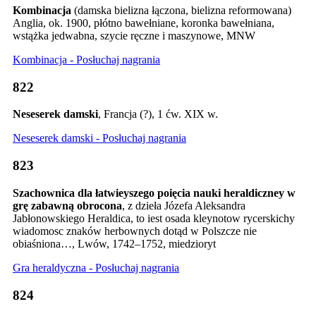
Kombinacja
(damska bielizna łączona, bielizna reformowana)
Anglia, ok. 1900, płótno bawełniane, koronka bawełniana,
wstążka jedwabna, szycie ręczne i maszynowe, MNW
Kombinacja - Posłuchaj nagrania
822
Neseserek damski
, Francja (?), 1 ćw. XIX w.
Neseserek damski - Posłuchaj nagrania
823
Szachownica dla łatwieyszego poięcia nauki heraldiczney w
grę zabawną obrocona
, z dzieła Józefa Aleksandra
Jabłonowskiego Heraldica, to iest osada kleynotow rycerskichy
wiadomosc znaków herbownych dotąd w Polszcze nie
obiaśniona…, Lwów, 1742–1752, miedzioryt
Gra heraldyczna - Posłuchaj nagrania
824