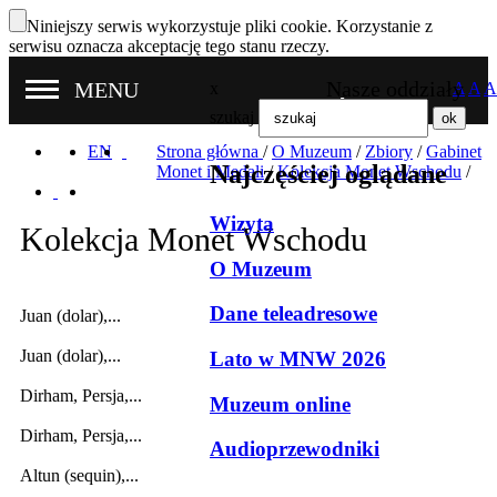
Niniejszy serwis wykorzystuje pliki cookie. Korzystanie z
serwisu oznacza akceptację tego stanu rzeczy.
Nasze oddziały
MENU
x
A
A
A
szukaj
EN
Strona główna
/
O Muzeum
/
Zbiory
/
Gabinet
Najczęściej oglądane
Monet i Medali
/
Kolekcja Monet Wschodu
/
Wizyta
Kolekcja Monet Wschodu
O Muzeum
Dane teleadresowe
Juan (dolar),...
Juan (dolar),...
Lato w MNW 2026
Dirham, Persja,...
Muzeum online
Dirham, Persja,...
Audioprzewodniki
Altun (sequin),...