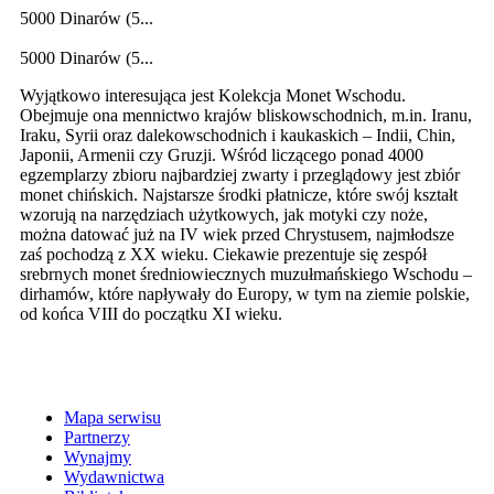
5000 Dinarów (5...
5000 Dinarów (5...
Wyjątkowo interesująca jest Kolekcja Monet Wschodu.
Obejmuje ona mennictwo krajów bliskowschodnich, m.in. Iranu,
Iraku, Syrii oraz dalekowschodnich i kaukaskich – Indii, Chin,
Japonii, Armenii czy Gruzji. Wśród liczącego ponad 4000
egzemplarzy zbioru najbardziej zwarty i przeglądowy jest zbiór
monet chińskich. Najstarsze środki płatnicze, które swój kształt
wzorują na narzędziach użytkowych, jak motyki czy noże,
można datować już na IV wiek przed Chrystusem, najmłodsze
zaś pochodzą z XX wieku. Ciekawie prezentuje się zespół
srebrnych monet średniowiecznych muzułmańskiego Wschodu –
dirhamów, które napływały do Europy, w tym na ziemie polskie,
od końca VIII do początku XI wieku.
Mapa serwisu
Partnerzy
Wynajmy
Wydawnictwa