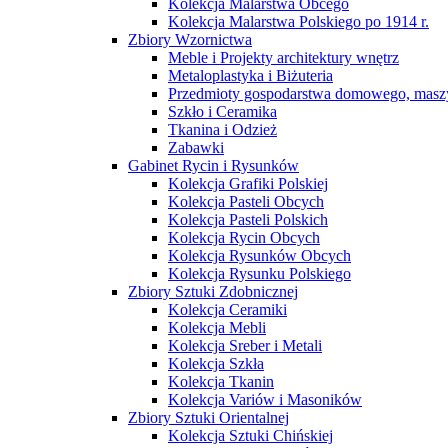
Kolekcja Malarstwa Obcego
Kolekcja Malarstwa Polskiego po 1914 r.
Zbiory Wzornictwa
Meble i Projekty architektury wnętrz
Metaloplastyka i Biżuteria
Przedmioty gospodarstwa domowego, maszy
Szkło i Ceramika
Tkanina i Odzież
Zabawki
Gabinet Rycin i Rysunków
Kolekcja Grafiki Polskiej
Kolekcja Pasteli Obcych
Kolekcja Pasteli Polskich
Kolekcja Rycin Obcych
Kolekcja Rysunków Obcych
Kolekcja Rysunku Polskiego
Zbiory Sztuki Zdobnicznej
Kolekcja Ceramiki
Kolekcja Mebli
Kolekcja Sreber i Metali
Kolekcja Szkła
Kolekcja Tkanin
Kolekcja Variów i Masoników
Zbiory Sztuki Orientalnej
Kolekcja Sztuki Chińskiej