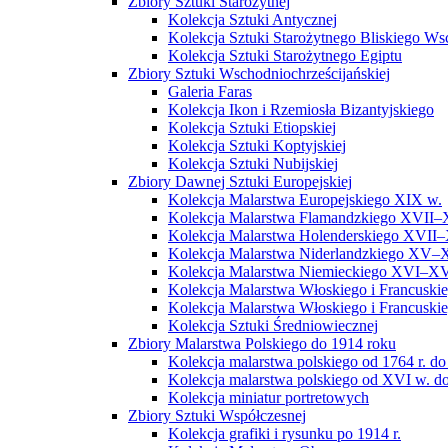
Zbiory Sztuki Starożytnej
Kolekcja Sztuki Antycznej
Kolekcja Sztuki Starożytnego Bliskiego W
Kolekcja Sztuki Starożytnego Egiptu
Zbiory Sztuki Wschodniochrześcijańskiej
Galeria Faras
Kolekcja Ikon i Rzemiosła Bizantyjskiego
Kolekcja Sztuki Etiopskiej
Kolekcja Sztuki Koptyjskiej
Kolekcja Sztuki Nubijskiej
Zbiory Dawnej Sztuki Europejskiej
Kolekcja Malarstwa Europejskiego XIX w.
Kolekcja Malarstwa Flamandzkiego XVII–
Kolekcja Malarstwa Holenderskiego XVII–
Kolekcja Malarstwa Niderlandzkiego XV–
Kolekcja Malarstwa Niemieckiego XVI–XV
Kolekcja Malarstwa Włoskiego i Francusk
Kolekcja Malarstwa Włoskiego i Francusk
Kolekcja Sztuki Średniowiecznej
Zbiory Malarstwa Polskiego do 1914 roku
Kolekcja malarstwa polskiego od 1764 r. do
Kolekcja malarstwa polskiego od XVI w. do
Kolekcja miniatur portretowych
Zbiory Sztuki Współczesnej
Kolekcja grafiki i rysunku po 1914 r.