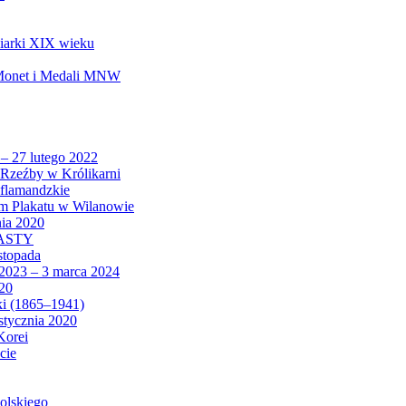
biarki XIX wieku
 Monet i Medali MNW
 – 27 lutego 2022
Rzeźby w Królikarni
 flamandzkie
um Plakatu w Wilanowie
nia 2020
CASTY
istopada
 2023 – 3 marca 2024
020
ki (1865–1941)
 stycznia 2020
Korei
cie
olskiego