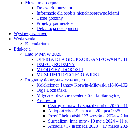
Muzeum dostępne
Dojazd do muzeum
Informacje dla osób z niepełnosprawnościami
Ciche godziny
Projekty partnerskie
Deklaracja dostępności
Wystawy czasowe
Wydarzenia
Kalendarium
Edukacja
Lato w MNW 2026
OFERTA DLA GRUP ZORGANIZOWANYCH
DZIECI, RODZINY
MŁODZIEŻ, DOROŚLI
MUZEUM TRZECIEGO WIEKU
Programy do wystaw czasowych
Kolekcjoner. Ignacy Korwin-Milewski (1846–192
Olga Boznańska
Mityczne otwarcie / Galeria Sztuki Starożytnej
Archiwum
Czarny karnawał / 3 października 2025 – 11
Autoportrety / 21 marca – 20 lipca 2025
Józef Chełmoński / 27 września 2024 – 2 lu
Surrealizm. Inne mity / 10 maja 2024 – 11 s
Arkadia / 17 listopada 2023 – 17 marca 202