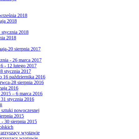
września 2018
maja 2018
1 stycznia 2018
nia 2018
maja-20 sierpnia 2017
cznia - 26 marca 2017
6 - 12 lutego 2017
 8 stycznia 2017
 16 października 2016
erwca-28 sierpnia 2016
maja 2016
da 2015 – 6 marca 2016
 31 stycznia 2016
ji
 sztuki nowoczesnej
ierpnia 2015
 - 30 sierpnia 2015
olskich
warzyszący wystawie
arzyszący wystawie