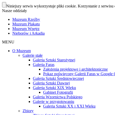
Niniejszy serwis wykorzystuje pliki cookie. Korzystanie z serwisu 
Nasze oddziały
Muzeum Rzeźby
Muzeum Plakatu
Muzeum Wnętrz
Nieborów i Arkadia
MENU
O Muzeum
Galerie stałe
Galeria Sztuki Starożytnej
Galeria Faras
Założenia projektowe i architektoniczne
Pokaz poświęcony Galerii Faras w Google Cu
Galeria Sztuki Średniowiecznej
Galeria Sztuki Dawnej
Galeria Sztuki XIX Wieku
Gabinet Fotografii
Galeria Wzornictwa Polskiego
Galerie w przygotowaniu
Galeria Sztuki XX i XXI Wieku
Zbiory