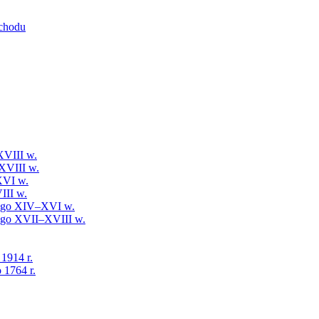
schodu
XVIII w.
XVIII w.
XVI w.
III w.
iego XIV–XVI w.
iego XVII–XVIII w.
 1914 r.
 1764 r.