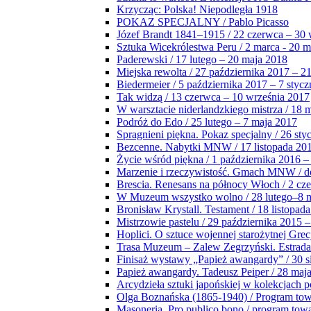
Krzycząc: Polska! Niepodległa 1918
POKAZ SPECJALNY / Pablo Picasso
Józef Brandt 1841–1915 / 22 czerwca – 30 
Sztuka Wicekrólestwa Peru / 2 marca - 20 
Paderewski / 17 lutego – 20 maja 2018
Miejska rewolta / 27 października 2017 – 2
Biedermeier / 5 października 2017 – 7 stycz
Tak widzą / 13 czerwca – 10 września 2017
W warsztacie niderlandzkiego mistrza / 18 
Podróż do Edo / 25 lutego – 7 maja 2017
Spragnieni piękna. Pokaz specjalny / 26 sty
Bezcenne. Nabytki MNW / 17 listopada 201
Życie wśród piękna / 1 października 2016 –
Marzenie i rzeczywistość. Gmach MNW / do
Brescia. Renesans na północy Włoch / 2 cz
W Muzeum wszystko wolno / 28 lutego–8 
Bronisław Krystall. Testament / 18 listopa
Mistrzowie pastelu / 29 października 2015 –
Hoplici. O sztuce wojennej starożytnej Grec
Trasa Muzeum – Zalew Zegrzyński. Estrada
Finisaż wystawy „Papież awangardy” / 30 s
Papież awangardy. Tadeusz Peiper / 28 maja
Arcydzieła sztuki japońskiej w kolekcjach p
Olga Boznańska (1865-1940) / Program to
Masoneria. Pro publico bono / program tow