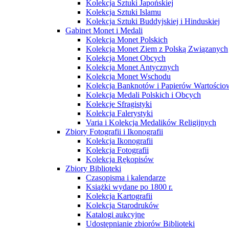
Kolekcja Sztuki Japońskiej
Kolekcja Sztuki Islamu
Kolekcja Sztuki Buddyjskiej i Hinduskiej
Gabinet Monet i Medali
Kolekcja Monet Polskich
Kolekcja Monet Ziem z Polską Związanych
Kolekcja Monet Obcych
Kolekcja Monet Antycznych
Kolekcja Monet Wschodu
Kolekcja Banknotów i Papierów Wartości
Kolekcja Medali Polskich i Obcych
Kolekcje Sfragistyki
Kolekcja Falerystyki
Varia i Kolekcja Medalików Religijnych
Zbiory Fotografii i Ikonografii
Kolekcja Ikonografii
Kolekcja Fotografii
Kolekcja Rękopisów
Zbiory Biblioteki
Czasopisma i kalendarze
Książki wydane po 1800 r.
Kolekcja Kartografii
Kolekcja Starodruków
Katalogi aukcyjne
Udostępnianie zbiorów Biblioteki