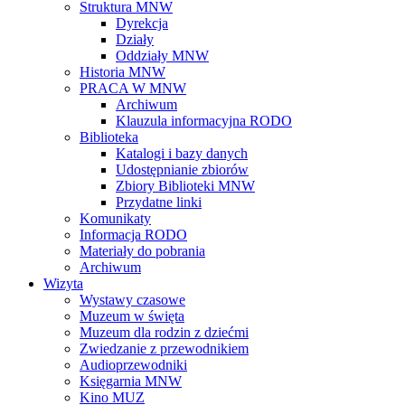
Struktura MNW
Dyrekcja
Działy
Oddziały MNW
Historia MNW
PRACA W MNW
Archiwum
Klauzula informacyjna RODO
Biblioteka
Katalogi i bazy danych
Udostępnianie zbiorów
Zbiory Biblioteki MNW
Przydatne linki
Komunikaty
Informacja RODO
Materiały do pobrania
Archiwum
Wizyta
Wystawy czasowe
Muzeum w święta
Muzeum dla rodzin z dziećmi
Zwiedzanie z przewodnikiem
Audioprzewodniki
Księgarnia MNW
Kino MUZ