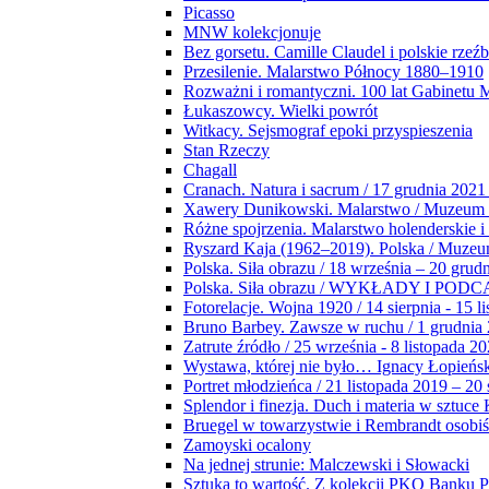
Picasso
MNW kolekcjonuje
Bez gorsetu. Camille Claudel i polskie rzeź
Przesilenie. Malarstwo Północy 1880–1910
Rozważni i romantyczni. 100 lat Gabinetu
Łukaszowcy. Wielki powrót
Witkacy. Sejsmograf epoki przyspieszenia
Stan Rzeczy
Chagall
Cranach. Natura i sacrum / 17 grudnia 2021
Xawery Dunikowski. Malarstwo / Muzeum 
Różne spojrzenia. Malarstwo holenderskie i
Ryszard Kaja (1962–2019). Polska / Muze
Polska. Siła obrazu / 18 września – 20 grud
Polska. Siła obrazu / WYKŁADY I POD
Fotorelacje. Wojna 1920 / 14 sierpnia - 15 l
Bruno Barbey. Zawsze w ruchu / 1 grudnia
Zatrute źródło / 25 września - 8 listopada 2
Wystawa, której nie było… Ignacy Łopieńs
Portret młodzieńca / 21 listopada 2019 – 20
Splendor i finezja. Duch i materia w sztuce 
Bruegel w towarzystwie i Rembrandt osobiś
Zamoyski ocalony
Na jednej strunie: Malczewski i Słowacki
Sztuka to wartość. Z kolekcji PKO Banku P