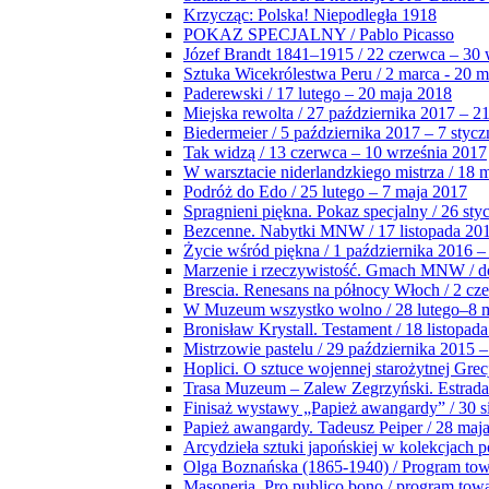
Krzycząc: Polska! Niepodległa 1918
POKAZ SPECJALNY / Pablo Picasso
Józef Brandt 1841–1915 / 22 czerwca – 30 
Sztuka Wicekrólestwa Peru / 2 marca - 20 
Paderewski / 17 lutego – 20 maja 2018
Miejska rewolta / 27 października 2017 – 2
Biedermeier / 5 października 2017 – 7 stycz
Tak widzą / 13 czerwca – 10 września 2017
W warsztacie niderlandzkiego mistrza / 18 
Podróż do Edo / 25 lutego – 7 maja 2017
Spragnieni piękna. Pokaz specjalny / 26 sty
Bezcenne. Nabytki MNW / 17 listopada 201
Życie wśród piękna / 1 października 2016 –
Marzenie i rzeczywistość. Gmach MNW / do
Brescia. Renesans na północy Włoch / 2 cz
W Muzeum wszystko wolno / 28 lutego–8 
Bronisław Krystall. Testament / 18 listopa
Mistrzowie pastelu / 29 października 2015 –
Hoplici. O sztuce wojennej starożytnej Grec
Trasa Muzeum – Zalew Zegrzyński. Estrada
Finisaż wystawy „Papież awangardy” / 30 s
Papież awangardy. Tadeusz Peiper / 28 maja
Arcydzieła sztuki japońskiej w kolekcjach p
Olga Boznańska (1865-1940) / Program to
Masoneria. Pro publico bono / program tow