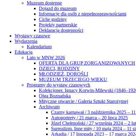
Muzeum dostępne
Dojazd do muzeum
Informacje dla osób z niepełnosprawnościami
Ciche godziny
Projekty partnerskie
Deklaracja dostępności
Wystawy czasowe
Wydarzenia
Kalendarium
Edukacja
Lato w MNW 2026
OFERTA DLA GRUP ZORGANIZOWANYCH
DZIECI, RODZINY
MŁODZIEŻ, DOROŚLI
MUZEUM TRZECIEGO WIEKU
Programy do wystaw czasowych
Kolekcjoner. Ignacy Korwin-Milewski (1846–192
Olga Boznańska
Mityczne otwarcie / Galeria Sztuki Starożytnej
Archiwum
Czarny karnawał / 3 października 2025 – 11
Autoportrety / 21 marca – 20 lipca 2025
Józef Chełmoński / 27 września 2024 – 2 lu
Surrealizm. Inne mity / 10 maja 2024 – 11 s
Arkadia / 17 listopada 2023 – 17 marca 202