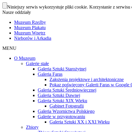
Niniejszy serwis wykorzystuje pliki cookie. Korzystanie z serwisu 
Nasze oddziały
Muzeum Rzeźby
Muzeum Plakatu
Muzeum Wnętrz
Nieborów i Arkadia
MENU
O Muzeum
Galerie stałe
Galeria Sztuki Starożytnej
Galeria Faras
Założenia projektowe i architektoniczne
Pokaz poświęcony Galerii Faras w Google Cu
Galeria Sztuki Średniowiecznej
Galeria Sztuki Dawnej
Galeria Sztuki XIX Wieku
Gabinet Fotografii
Galeria Wzornictwa Polskiego
Galerie w przygotowaniu
Galeria Sztuki XX i XXI Wieku
Zbiory