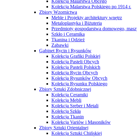
Kolekcja Malarstwa Obcego
Kolekcja Malarstwa Polskiego po 1914 r.
Zbiory Wzornictwa
Meble i Projekty architektury wnętrz
Metaloplastyka i Biżuteria
Przedmioty gospodarstwa domowego, maszy
Szkło i Ceramika
Tkanina i Odzież
Zabawki
Gabinet Rycin i Rysunków
Kolekcja Grafiki Polskiej
Kolekcja Pasteli Obcych
Kolekcja Pasteli Polskich
Kolekcja Rycin Obcych
Kolekcja Rysunków Obcych
Kolekcja Rysunku Polskiego
Zbiory Sztuki Zdobnicznej
Kolekcja Ceramiki
Kolekcja Mebli
Kolekcja Sreber i Metali
Kolekcja Szkła
Kolekcja Tkanin
Kolekcja Variów i Masoników
Zbiory Sztuki Orientalnej
Kolekcja Sztuki Chińskiej