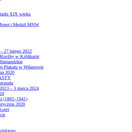
biarki XIX wieku
 Monet i Medali MNW
 – 27 lutego 2022
Rzeźby w Królikarni
 flamandzkie
um Plakatu w Wilanowie
nia 2020
CASTY
istopada
 2023 – 3 marca 2024
020
ki (1865–1941)
 stycznia 2020
Korei
cie
olskiego