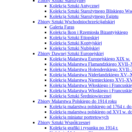
Zbiory Sztuki Starożytnej
Kolekcja Sztuki Antycznej
Kolekcja Sztuki Starożytnego Bliskiego W
Kolekcja Sztuki Starożytnego Egiptu
Zbiory Sztuki Wschodniochrześcijańskiej
Galeria Faras
Kolekcja Ikon i Rzemiosła Bizantyjskiego
Kolekcja Sztuki Etiopskiej
Kolekcja Sztuki Koptyjskiej
Kolekcja Sztuki Nubijskiej
Zbiory Dawnej Sztuki Europejskiej
Kolekcja Malarstwa Europejskiego XIX w.
Kolekcja Malarstwa Flamandzkiego XVII–
Kolekcja Malarstwa Holenderskiego XVII–
Kolekcja Malarstwa Niderlandzkiego XV–
Kolekcja Malarstwa Niemieckiego XVI–XV
Kolekcja Malarstwa Włoskiego i Francusk
Kolekcja Malarstwa Włoskiego i Francusk
Kolekcja Sztuki Średniowiecznej
Zbiory Malarstwa Polskiego do 1914 roku
Kolekcja malarstwa polskiego od 1764 r. do
Kolekcja malarstwa polskiego od XVI w. do
Kolekcja miniatur portretowych
Zbiory Sztuki Współczesnej
Kolekcja grafiki i rysunku po 1914 r.