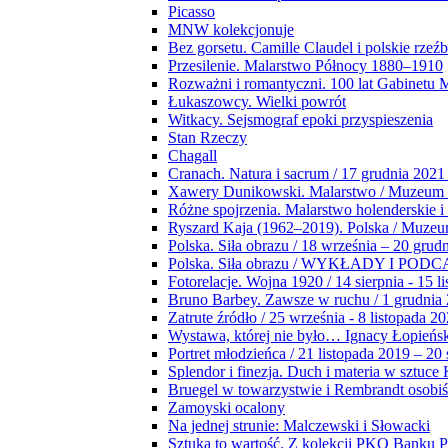
Picasso
MNW kolekcjonuje
Bez gorsetu. Camille Claudel i polskie rzeź
Przesilenie. Malarstwo Północy 1880–1910
Rozważni i romantyczni. 100 lat Gabinetu
Łukaszowcy. Wielki powrót
Witkacy. Sejsmograf epoki przyspieszenia
Stan Rzeczy
Chagall
Cranach. Natura i sacrum / 17 grudnia 2021
Xawery Dunikowski. Malarstwo / Muzeum 
Różne spojrzenia. Malarstwo holenderskie i
Ryszard Kaja (1962–2019). Polska / Muze
Polska. Siła obrazu / 18 września – 20 grud
Polska. Siła obrazu / WYKŁADY I POD
Fotorelacje. Wojna 1920 / 14 sierpnia - 15 l
Bruno Barbey. Zawsze w ruchu / 1 grudnia
Zatrute źródło / 25 września - 8 listopada 2
Wystawa, której nie było… Ignacy Łopieńs
Portret młodzieńca / 21 listopada 2019 – 20
Splendor i finezja. Duch i materia w sztuce 
Bruegel w towarzystwie i Rembrandt osobiś
Zamoyski ocalony
Na jednej strunie: Malczewski i Słowacki
Sztuka to wartość. Z kolekcji PKO Banku P