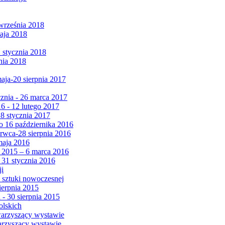
września 2018
maja 2018
1 stycznia 2018
nia 2018
maja-20 sierpnia 2017
cznia - 26 marca 2017
6 - 12 lutego 2017
 8 stycznia 2017
 16 października 2016
erwca-28 sierpnia 2016
maja 2016
da 2015 – 6 marca 2016
 31 stycznia 2016
ji
 sztuki nowoczesnej
ierpnia 2015
 - 30 sierpnia 2015
olskich
warzyszący wystawie
arzyszący wystawie