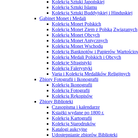
Kolekcja Sztuki Japońskiej
Kolekcja Sztuki Islamu
Kolekcja Sztuki Buddyjskiej i Hinduskiej
Gabinet Monet i Medali
Kolekcja Monet Polskich
Kolekcja Monet Ziem z Polską Związanych
Kolekcja Monet Obcych
Kolekcja Monet Antycznych
Kolekcja Monet Wschodu
Kolekcja Banknotów i Papierów Wartości
Kolekcja Medali Polskich i Obcych
Kolekcje Sfragistyki
Kolekcja Falerystyki
Varia i Kolekcja Medalików Religijnych
Zbiory Fotografii i Ikonografii
Kolekcja Ikonografii
Kolekcja Fotografii
Kolekcja Rękopisów
Zbiory Biblioteki
Czasopisma i kalendarze
Książki wydane po 1800 r.
Kolekcja Kartografii
Kolekcja Starodruków
Katalogi aukcyjne
Udostępnianie zbiorów Biblioteki