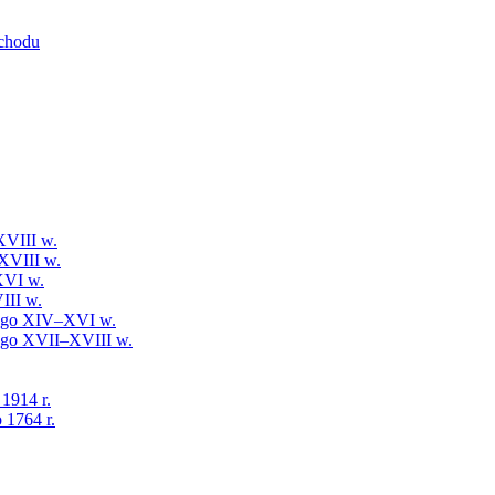
schodu
XVIII w.
XVIII w.
XVI w.
III w.
iego XIV–XVI w.
iego XVII–XVIII w.
 1914 r.
 1764 r.