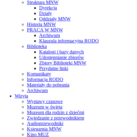
Struktura MNW
Dyrekcja
Działy
Oddziały MNW
Historia MNW
PRACA W MNW
Archiwum
Klauzula informacyjna RODO
Biblioteka
Katalogi i bazy danych
Udostępnianie zbiorów
Zbiory Biblioteki MNW
Przydatne linki
Komunikaty
Informacja RODO
Materiały do pobrania
Archiwum
Wizyta
Wystawy czasowe
Muzeum w święta
Muzeum dla rodzin z dziećmi
Zwiedzanie z przewodnikiem
Audioprzewodniki
Księgarnia MNW
Kino MUZ