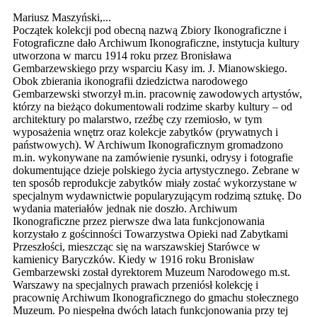
Mariusz Maszyński,...
Początek kolekcji pod obecną nazwą Zbiory Ikonograficzne i
Fotograficzne dało Archiwum Ikonograficzne, instytucja kultury
utworzona w marcu 1914 roku przez Bronisława
Gembarzewskiego przy wsparciu Kasy im. J. Mianowskiego.
Obok zbierania ikonografii dziedzictwa narodowego
Gembarzewski stworzył m.in. pracownię zawodowych artystów,
którzy na bieżąco dokumentowali rodzime skarby kultury – od
architektury po malarstwo, rzeźbę czy rzemiosło, w tym
wyposażenia wnętrz oraz kolekcje zabytków (prywatnych i
państwowych). W Archiwum Ikonograficznym gromadzono
m.in. wykonywane na zamówienie rysunki, odrysy i fotografie
dokumentujące dzieje polskiego życia artystycznego. Zebrane w
ten sposób reprodukcje zabytków miały zostać wykorzystane w
specjalnym wydawnictwie popularyzującym rodzimą sztukę. Do
wydania materiałów jednak nie doszło. Archiwum
Ikonograficzne przez pierwsze dwa lata funkcjonowania
korzystało z gościnności Towarzystwa Opieki nad Zabytkami
Przeszłości, mieszcząc się na warszawskiej Starówce w
kamienicy Baryczków. Kiedy w 1916 roku Bronisław
Gembarzewski został dyrektorem Muzeum Narodowego m.st.
Warszawy na specjalnych prawach przeniósł kolekcję i
pracownię Archiwum Ikonograficznego do gmachu stołecznego
Muzeum. Po niespełna dwóch latach funkcjonowania przy tej