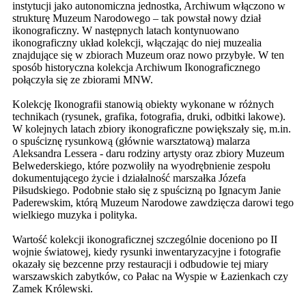
instytucji jako autonomiczna jednostka, Archiwum włączono w
strukturę Muzeum Narodowego – tak powstał nowy dział
ikonograficzny. W następnych latach kontynuowano
ikonograficzny układ kolekcji, włączając do niej muzealia
znajdujące się w zbiorach Muzeum oraz nowo przybyłe. W ten
sposób historyczna kolekcja Archiwum Ikonograficznego
połączyła się ze zbiorami MNW.
Kolekcję Ikonografii stanowią obiekty wykonane w różnych
technikach (rysunek, grafika, fotografia, druki, odbitki lakowe).
W kolejnych latach zbiory ikonograficzne powiększały się, m.in.
o spuściznę rysunkową (głównie warsztatową) malarza
Aleksandra Lessera - daru rodziny artysty oraz zbiory Muzeum
Belwederskiego, które pozwoliły na wyodrębnienie zespołu
dokumentującego życie i działalność marszałka Józefa
Piłsudskiego. Podobnie stało się z spuścizną po Ignacym Janie
Paderewskim, którą Muzeum Narodowe zawdzięcza darowi tego
wielkiego muzyka i polityka.
Wartość kolekcji ikonograficznej szczególnie doceniono po II
wojnie światowej, kiedy rysunki inwentaryzacyjne i fotografie
okazały się bezcenne przy restauracji i odbudowie tej miary
warszawskich zabytków, co Pałac na Wyspie w Łazienkach czy
Zamek Królewski.