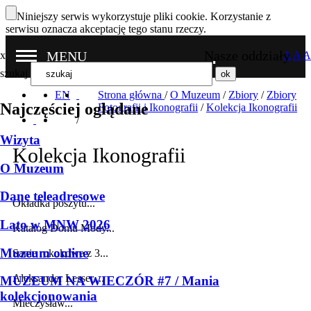
Niniejszy serwis wykorzystuje pliki cookie. Korzystanie z
serwisu oznacza akceptację tego stanu rzeczy.
Nasze oddziały
MENU
x
A
A
A
szukaj
EN
Strona główna
/
O Muzeum
/
Zbiory
/
Zbiory
Najczęściej oglądane
Fotografii i Ikonografii
/
Kolekcja Ikonografii
/
Wizyta
Kolekcja Ikonografii
O Muzeum
Dane teleadresowe
Okładka poszytu...
Lato w MNW 2026
Katalog Domu Mody...
Muzeum online
Sanie rokokowe z 3...
Aleksander Lesser,...
MUZEUM NA WIECZÓR #7 / Mania
kolekcjonowania
Mieczysław...