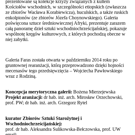
prezentowane są kolekcje krzyży związanych z kultem
Kościołów wschodnich, w szczególności etiopskich (zwłaszcza
ze zbiorów Wacława Korabiewicza), huculskich, a także ruskich
enkolpionów (ze zbiorów Józefa Choynowskiego). Galeria
poświęcona sztuce średniowiecznej Afryki, prezentuje zarazem
całą panoramę dzieł sztuki wschodniochrześcijańskiej, pokazuje
wspólnotę kręgów kulturowych, z których pochodzą obecne w
niej zabytki.
Galeria Faras została otwarta w październiku 2014 roku po
gruntownej rearanżacji, którą przeprowadzono dzięki hojności
mecenasów tego przedsięwzięcia – Wojciecha Pawłowskiego
wraz z Rodziną.
Koncepcja merytoryczna galerii:
Bożena Mierzejewska
Projekt aranżacji:
dr hab. inż. arch. Mirosław Orzechowski,
prof. PW; dr hab. inż. arch. Grzegorz Rytel
kurator Zbiorów Sztuki Starożytnej i
Wschodniochrześcijańskiej:
prof. dr hab. Aleksandra Sulikowska-Bełczowska, prof. UW
email: