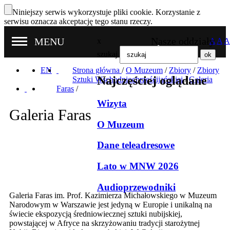
Niniejszy serwis wykorzystuje pliki cookie. Korzystanie z
serwisu oznacza akceptację tego stanu rzeczy.
Nasze oddziały
MENU
x
A
A
A
szukaj
EN
Strona główna
/
O Muzeum
/
Zbiory
/
Zbiory
Najczęściej oglądane
Sztuki Wschodniochrześcijańskiej
/
Galeria
Faras
/
Wizyta
Galeria Faras
O Muzeum
Dane teleadresowe
Lato w MNW 2026
Audioprzewodniki
Galeria Faras im. Prof. Kazimierza Michałowskiego w Muzeum
Narodowym w Warszawie jest jedyną w Europie i unikalną na
świecie ekspozycją średniowiecznej sztuki nubijskiej,
powstającej w Afryce na skrzyżowaniu tradycji starożytnej