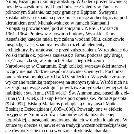
Nubii, Bizancjum i kultury arabskiej. W Galerii prezentowane są
przede wszystkim zabytki pochodzące z katedry w Faras, w
północnym Sudanie, tuż przy granicy z Egiptem. Świątynia
została odkryta i zbadana przez polską misję archeologiczną pod
kierunkiem prof. Michałowskiego w ramach Kampanii
Nubijskiej prowadzonej pod auspicjami UNESCO w latach
1961–1964. Ponieważ z powodu budowy Wysokiej Tamy
Asuańskiej katedra miała być zalana wodami Nilu, członkowie
misji zdjęli z jej ścian malowidła i rozebrali elementy
architektury, by uratować je przed zniszczeniem. W rezultacie do
Polski trafiła ok. połowa znalezisk z Faras, podczas gdy drugą
część znalazła się w zbiorach Sudańskiego Muzeum
Narodowego w Chartumie. Zrąb kolekcji warszawskiej stanowi
liczący niemal 70 dzieł zespół malowideł ściennych. Pochodzą
one z okresu pomiędzy VII a XIV stuleciem. Wszystkie zostały
wykonane techniką temperową na suchym tynku. Wśród nich na
szczególną uwagę zasługują prawdziwe arcydzieła dawnej sztuki
nubijskiej: św. Anna (VIII wiek), Św. Ammoniusz, pustelnik z el-
Tuna (VIII wiek), Biskup Petros pod opieką św. Piotra Apostoła
(974–997), Biskup Marianos pod opieką Chrystusa i Matki
Boskiej z Dzieciątkiem (1005–1036). Powstały one w efekcie
przyjęcia w Nubii wzorów i kanonów sztuki bizantyjskiej i
koptyjskiej, a następnie przetworzenia ich w duchu lokalnym. W
sztuce tej obecne są nawet echa tradycji wczesnochrześcijańskiej,
ale równocześnie ma ona wyraźnie afrykański charakter.