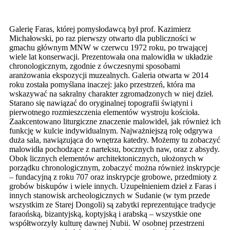
Galerię Faras, której pomysłodawcą był prof. Kazimierz
Michałowski, po raz pierwszy otwarto dla publiczności w
gmachu głównym MNW w czerwcu 1972 roku, po trwającej
wiele lat konserwacji. Prezentowała ona malowidła w układzie
chronologicznym, zgodnie z ówczesnymi sposobami
aranżowania ekspozycji muzealnych. Galeria otwarta w 2014
roku została pomyślana inaczej: jako przestrzeń, która ma
wskazywać na sakralny charakter zgromadzonych w niej dzieł.
Starano się nawiązać do oryginalnej topografii świątyni i
pierwotnego rozmieszczenia elementów wystroju kościoła.
Zaakcentowano liturgiczne znaczenie malowideł, jak również ich
funkcję w kulcie indywidualnym. Najważniejszą rolę odgrywa
duża sala, nawiązująca do wnętrza katedry. Możemy tu zobaczyć
malowidła pochodzące z narteksu, bocznych naw, oraz z absydy.
Obok licznych elementów architektonicznych, ułożonych w
porządku chronologicznym, zobaczyć można również inskrypcje
– fundacyjną z roku 707 oraz inskrypcje grobowe, przedmioty z
grobów biskupów i wiele innych. Uzupełnieniem dzieł z Faras i
innych stanowisk archeologicznych w Sudanie (w tym przede
wszystkim ze Starej Dongoli) są zabytki reprezentujące tradycje
faraońską, bizantyjską, koptyjską i arabską – wszystkie one
współtworzyły kulturę dawnej Nubii. W osobnej przestrzeni