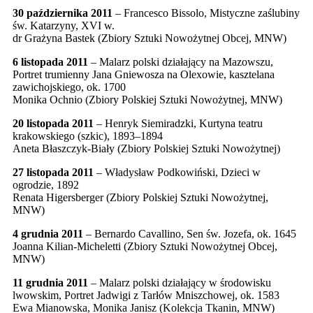
30 października 2011
– Francesco Bissolo, Mistyczne zaślubiny
św. Katarzyny, XVI w.
dr Grażyna Bastek (Zbiory Sztuki Nowożytnej Obcej, MNW)
6 listopada 2011
– Malarz polski działający na Mazowszu,
Portret trumienny Jana Gniewosza na Olexowie, kasztelana
zawichojskiego, ok. 1700
Monika Ochnio (Zbiory Polskiej Sztuki Nowożytnej, MNW)
20 listopada
2011
– Henryk Siemiradzki, Kurtyna teatru
krakowskiego (szkic), 1893–1894
Aneta Błaszczyk-Biały (Zbiory Polskiej Sztuki Nowożytnej)
27 listopada 2011
– Władysław Podkowiński, Dzieci w
ogrodzie, 1892
Renata Higersberger (Zbiory Polskiej Sztuki Nowożytnej,
MNW)
4 grudnia
2011
– Bernardo Cavallino, Sen św. Jozefa, ok. 1645
Joanna Kilian-Micheletti (Zbiory Sztuki Nowożytnej Obcej,
MNW)
11 grudnia
2011
– Malarz polski działający w środowisku
lwowskim, Portret Jadwigi z Tarłów Mniszchowej, ok. 1583
Ewa Mianowska, Monika Janisz (Kolekcja Tkanin, MNW)