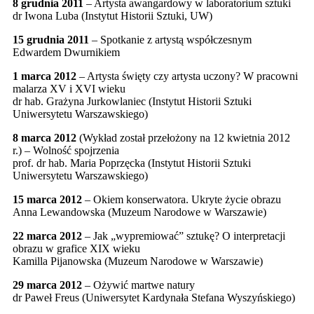
8 grudnia
2011
– Artysta awangardowy w laboratorium sztuki
dr Iwona Luba (Instytut Historii Sztuki, UW)
15 grudnia 2011
– Spotkanie z artystą współczesnym
Edwardem Dwurnikiem
1 marca 2012
– Artysta święty czy artysta uczony? W pracowni
malarza XV i XVI wieku
dr hab. Grażyna Jurkowlaniec (Instytut Historii Sztuki
Uniwersytetu Warszawskiego)
8 marca 2012
(Wykład został przełożony na 12 kwietnia 2012
r.) – Wolność spojrzenia
prof. dr hab. Maria Poprzęcka (Instytut Historii Sztuki
Uniwersytetu Warszawskiego)
15 marca 2012
– Okiem konserwatora. Ukryte życie obrazu
Anna Lewandowska (Muzeum Narodowe w Warszawie)
22 marca 2012
– Jak „wypremiować” sztukę? O interpretacji
obrazu w grafice XIX wieku
Kamilla Pijanowska (Muzeum Narodowe w Warszawie)
29 marca 2012
– Ożywić martwe natury
dr Paweł Freus (Uniwersytet Kardynała Stefana Wyszyńskiego)