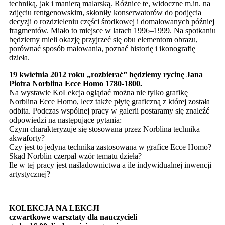
techniką, jak i manierą malarską. Różnice te, widoczne m.in. na
zdjęciu rentgenowskim, skłoniły konserwatorów do podjęcia
decyzji o rozdzieleniu części środkowej i domalowanych później
fragmentów. Miało to miejsce w latach 1996–1999. Na spotkaniu
będziemy mieli okazję przyjrzeć się obu elementom obrazu,
porównać sposób malowania, poznać historię i ikonografię
dzieła.
19 kwietnia 2012 roku „rozbierać” będziemy rycinę Jana
Piotra Norblina Ecce Homo 1780-1800.
Na wystawie KoLekcja oglądać można nie tylko grafikę
Norblina Ecce Homo, lecz także płytę graficzną z której została
odbita. Podczas wspólnej pracy w galerii postaramy się znaleźć
odpowiedzi na następujące pytania:
Czym charakteryzuje się stosowana przez Norblina technika
akwaforty?
Czy jest to jedyna technika zastosowana w grafice Ecce Homo?
Skąd Norblin czerpał wzór tematu dzieła?
Ile w tej pracy jest naśladownictwa a ile indywidualnej inwencji
artystycznej?
KOLEKCJA NA LEKCJI
czwartkowe warsztaty dla nauczycieli