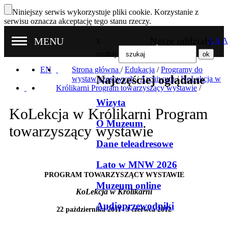
Niniejszy serwis wykorzystuje pliki cookie. Korzystanie z
serwisu oznacza akceptację tego stanu rzeczy.
Nasze oddziały
MENU
x
A
A
A
szukaj
EN
Strona główna
/
Edukacja
/
Programy do
Najczęściej oglądane
wystaw czasowych
/
Archiwum
/
KoLekcja w
Królikarni Program towarzyszący wystawie
/
Wizyta
KoLekcja w Królikarni Program
O Muzeum
towarzyszący wystawie
Dane teleadresowe
Lato w MNW 2026
PROGRAM TOWARZYSZĄCY WYSTAWIE
Muzeum online
KoLekcja w Królikarni
Audioprzewodniki
22 października 2011- 3 czerwca 2012