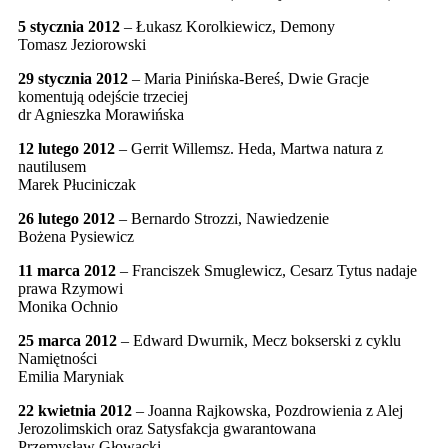
5 stycznia 2012
– Łukasz Korolkiewicz, Demony
Tomasz Jeziorowski
29 stycznia 2012
– Maria Pinińska-Bereś, Dwie Gracje
komentują odejście trzeciej
dr Agnieszka Morawińska
12 lutego 2012
– Gerrit Willemsz. Heda, Martwa natura z
nautilusem
Marek Płuciniczak
26 lutego 2012
– Bernardo Strozzi, Nawiedzenie
Bożena Pysiewicz
11 marca 2012
– Franciszek Smuglewicz, Cesarz Tytus nadaje
prawa Rzymowi
Monika Ochnio
25 marca 2012
– Edward Dwurnik, Mecz bokserski z cyklu
Namiętności
Emilia Maryniak
22 kwietnia 2012
– Joanna Rajkowska, Pozdrowienia z Alej
Jerozolimskich oraz Satysfakcja gwarantowana
Przemysław Głowacki