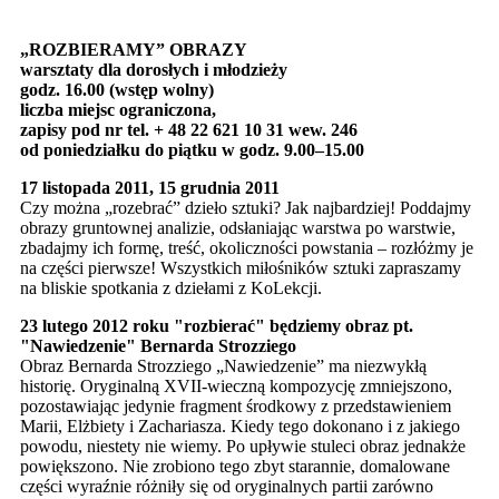
„ROZBIERAMY” OBRAZY
warsztaty dla dorosłych i młodzieży
godz. 16.00 (wstęp wolny)
liczba miejsc ograniczona,
zapisy pod nr tel. + 48 22 621 10 31 wew. 246
od poniedziałku do piątku w godz. 9.00–15.00
17 listopada 2011, 15 grudnia 2011
Czy można „rozebrać” dzieło sztuki? Jak najbardziej! Poddajmy
obrazy gruntownej analizie, odsłaniając warstwa po warstwie,
zbadajmy ich formę, treść, okoliczności powstania – rozłóżmy je
na części pierwsze! Wszystkich miłośników sztuki zapraszamy
na bliskie spotkania z dziełami z KoLekcji.
23 lutego 2012 roku "rozbierać" będziemy obraz pt.
"Nawiedzenie" Bernarda Strozziego
Obraz Bernarda Strozziego „Nawiedzenie” ma niezwykłą
historię. Oryginalną XVII-wieczną kompozycję zmniejszono,
pozostawiając jedynie fragment środkowy z przedstawieniem
Marii, Elżbiety i Zachariasza. Kiedy tego dokonano i z jakiego
powodu, niestety nie wiemy. Po upływie stuleci obraz jednakże
powiększono. Nie zrobiono tego zbyt starannie, domalowane
części wyraźnie różniły się od oryginalnych partii zarówno