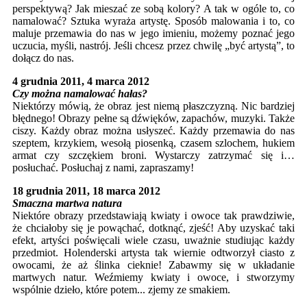
perspektywą? Jak mieszać ze sobą kolory? A tak w ogóle to, co
namalować? Sztuka wyraża artystę. Sposób malowania i to, co
maluje przemawia do nas w jego imieniu, możemy poznać jego
uczucia, myśli, nastrój. Jeśli chcesz przez chwilę „być artystą”, to
dołącz do nas.
4 grudnia 2011, 4 marca 2012
Czy można namalować hałas?
Niektórzy mówią, że obraz jest niemą płaszczyzną. Nic bardziej
błędnego! Obrazy pełne są dźwięków, zapachów, muzyki. Także
ciszy. Każdy obraz można usłyszeć. Każdy przemawia do nas
szeptem, krzykiem, wesołą piosenką, czasem szlochem, hukiem
armat czy szczękiem broni. Wystarczy zatrzymać się i…
posłuchać. Posłuchaj z nami, zapraszamy!
18 grudnia 2011, 18 marca 2012
Smaczna martwa natura
Niektóre obrazy przedstawiają kwiaty i owoce tak prawdziwie,
że chciałoby się je powąchać, dotknąć, zjeść! Aby uzyskać taki
efekt, artyści poświęcali wiele czasu, uważnie studiując każdy
przedmiot. Holenderski artysta tak wiernie odtworzył ciasto z
owocami, że aż ślinka cieknie! Zabawmy się w układanie
martwych natur. Weźmiemy kwiaty i owoce, i stworzymy
wspólnie dzieło, które potem... zjemy ze smakiem.