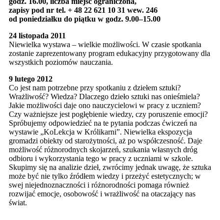
godz. 16.00, liczba miejsc ograniczona,
zapisy pod nr tel. + 48 22 621 10 31 wew. 246
od poniedziałku do piątku w godz. 9.00–15.00
24 listopada 2011
Niewielka wystawa – wielkie możliwości. W czasie spotkania
zostanie zaprezentowany program edukacyjny przygotowany dla
wszystkich poziomów nauczania.
9 lutego 2012
Co jest nam potrzebne przy spotkaniu z dziełem sztuki?
Wrażliwość? Wiedza? Dlaczego dzieło sztuki nas onieśmiela?
Jakie możliwości daje ono nauczycielowi w pracy z uczniem?
Czy ważniejsze jest pogłębienie wiedzy, czy poruszenie emocji?
Spróbujemy odpowiedzieć na te pytania podczas ćwiczeń na
wystawie „KoLekcja w Królikarni”. Niewielka ekspozycja
gromadzi obiekty od starożytności, aż po współczesność. Daje
możliwość różnorodnych skojarzeń, szukania własnych dróg
odbioru i wykorzystania tego w pracy z uczniami w szkole.
Skupimy się na analizie dzieł, zwrócimy jednak uwagę, że sztuka
może być nie tylko źródłem wiedzy i przeżyć estetycznych; w
swej niejednoznaczności i różnorodności pomaga również
rozwijać emocje, osobowość i wrażliwość na otaczający nas
świat.