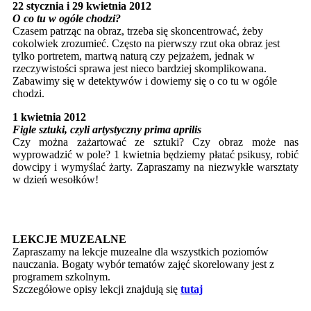
22 stycznia i 29 kwietnia 2012
O co tu w ogóle chodzi?
Czasem patrząc na obraz, trzeba się skoncentrować, żeby
cokolwiek zrozumieć. Często na pierwszy rzut oka obraz jest
tylko portretem, martwą naturą czy pejzażem, jednak w
rzeczywistości sprawa jest nieco bardziej skomplikowana.
Zabawimy się w detektywów i dowiemy się o co tu w ogóle
chodzi.
1 kwietnia 2012
Figle sztuki, czyli artystyczny prima aprilis
Czy można zażartować ze sztuki? Czy obraz może nas
wyprowadzić w pole? 1 kwietnia będziemy płatać psikusy, robić
dowcipy i wymyślać żarty. Zapraszamy na niezwykłe warsztaty
w dzień wesołków!
LEKCJE MUZEALNE
Zapraszamy na lekcje muzealne dla wszystkich poziomów
nauczania. Bogaty wybór tematów zajęć skorelowany jest z
programem szkolnym.
Szczegółowe opisy lekcji znajdują się
tutaj