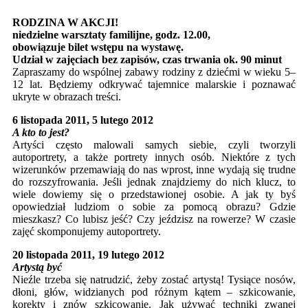
RODZINA W AKCJI!
niedzielne warsztaty familijne, godz. 12.00,
obowiązuje bilet wstępu na wystawę.
Udział w zajęciach bez zapisów, czas trwania ok. 90 minut
Zapraszamy do wspólnej zabawy rodziny z dziećmi w wieku 5–
12 lat. Będziemy odkrywać tajemnice malarskie i poznawać
ukryte w obrazach treści.
6 listopada 2011, 5 lutego 2012
A kto to jest?
Artyści często malowali samych siebie, czyli tworzyli
autoportrety, a także portrety innych osób. Niektóre z tych
wizerunków przemawiają do nas wprost, inne wydają się trudne
do rozszyfrowania. Jeśli jednak znajdziemy do nich klucz, to
wiele dowiemy się o przedstawionej osobie. A jak ty byś
opowiedział ludziom o sobie za pomocą obrazu? Gdzie
mieszkasz? Co lubisz jeść? Czy jeździsz na rowerze? W czasie
zajęć skomponujemy autoportrety.
20 listopada 2011, 19 lutego 2012
Artystą być
Nieźle trzeba się natrudzić, żeby zostać artystą! Tysiące nosów,
dłoni, głów, widzianych pod różnym kątem – szkicowanie,
korekty i znów szkicowanie. Jak używać techniki zwanej