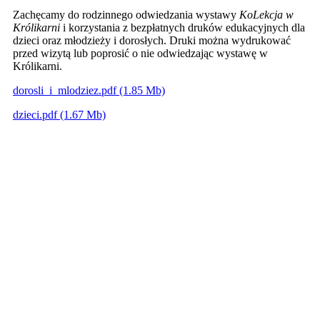
Zachęcamy do rodzinnego odwiedzania wystawy
KoLekcja w
Królikarni
i korzystania z bezpłatnych druków edukacyjnych dla
dzieci oraz młodzieży i dorosłych. Druki można wydrukować
przed wizytą lub poprosić o nie odwiedzając wystawę w
Królikarni.
dorosli_i_mlodziez.pdf (1.85 Mb)
dzieci.pdf (1.67 Mb)