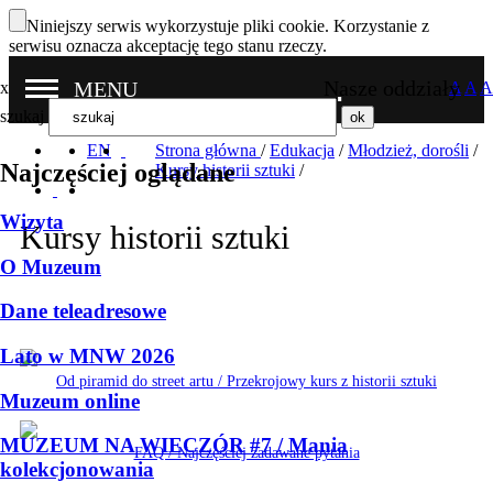
Niniejszy serwis wykorzystuje pliki cookie. Korzystanie z
serwisu oznacza akceptację tego stanu rzeczy.
Nasze oddziały
MENU
x
A
A
A
szukaj
EN
Strona główna
/
Edukacja
/
Młodzież, dorośli
/
Najczęściej oglądane
Kursy historii sztuki
/
Wizyta
Kursy historii sztuki
O Muzeum
Dane teleadresowe
Lato w MNW 2026
Od piramid do street artu / Przekrojowy kurs z historii sztuki
Muzeum online
MUZEUM NA WIECZÓR #7 / Mania
FAQ / Najczęściej zadawane pytania
kolekcjonowania