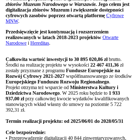
zbiorów Muzeum Narodowego w Warszawie.
Jego celem
jest
digitalizacja zbiorów Muzeum i zwiększenie dostępności
cyfrowych zasobów poprzez otwartą platformę
Cyfrowe
MNW
.
Przedsięwzięcie jest kontynuacją i rozszerzeniem
realizowanych w latach 2018-2023 projektów
Otwarte
Narodowe
i
Hereditas
.
Całkowita wartość inwestycji to 30 895 020,86 zł
brutto.
Środki na realizację projektu w wysokości
22 467 411,36
zł
zostały przyznane z programu
Fundusze Europejskie na
Rozwój Cyfrowy 2021-2027
współfinansowanego ze środków
Europejskiego Funduszu Rozwoju Regionalnego
.
Projekt otrzyma też wsparcie od
Ministerstwa Kultury i
Dziedzictwa Narodowego
. W 2025 roku będzie to
1 933
937,00 zł
przy całkowitej kwocie wydatków kwalifikowanych
stanowiących wkład własny do umowy na poziomie 5 722
392,31 zł.
Termin realizacji projektu: od 2025/06/01 do 2028/05/31
Cele bezpośrednie:
•
Przeprowadzenie digitalizacji 40 844 zinwentaryzowanych,