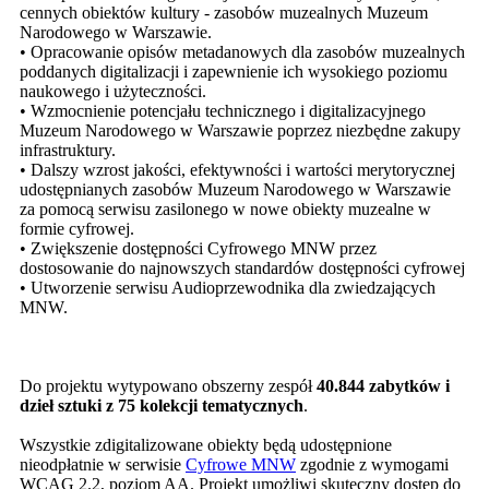
cennych obiektów kultury - zasobów muzealnych Muzeum
Narodowego w Warszawie.
•
Opracowanie opisów metadanowych dla zasobów muzealnych
poddanych digitalizacji i zapewnienie ich wysokiego poziomu
naukowego i użyteczności.
•
Wzmocnienie potencjału technicznego i digitalizacyjnego
Muzeum Narodowego w Warszawie poprzez niezbędne zakupy
infrastruktury.
•
Dalszy wzrost jakości, efektywności i wartości merytorycznej
udostępnianych zasobów Muzeum Narodowego w Warszawie
za pomocą serwisu zasilonego w nowe obiekty muzealne w
formie cyfrowej.
•
Zwiększenie dostępności Cyfrowego MNW przez
dostosowanie do najnowszych standardów dostępności cyfrowej
•
Utworzenie serwisu Audioprzewodnika dla zwiedzających
MNW.
Do projektu wytypowano obszerny zespół
40.844 zabytków i
dzieł sztuki z 75 kolekcji tematycznych
.
Wszystkie zdigitalizowane obiekty będą udostępnione
nieodpłatnie w serwisie
Cyfrowe MNW
zgodnie z wymogami
WCAG 2.2, poziom AA. Projekt umożliwi skuteczny dostęp do