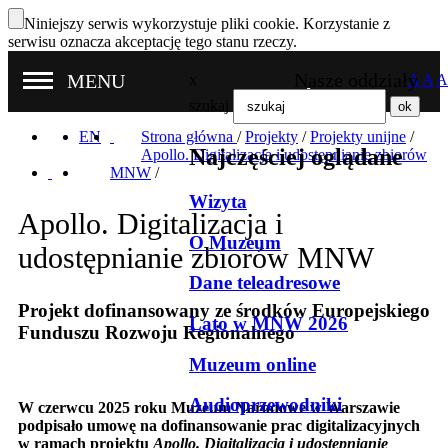
Niniejszy serwis wykorzystuje pliki cookie. Korzystanie z
serwisu oznacza akceptację tego stanu rzeczy.
Nasze oddziały
MENU
x
A
A
A
szukaj
EN
Strona główna
/
Projekty
/
Projekty unijne
/
Najczęściej oglądane
Apollo. Digitalizacja i udostępnianie zbiorów
MNW
/
Wizyta
Apollo. Digitalizacja i
O Muzeum
udostępnianie zbiorów MNW
Dane teleadresowe
Projekt dofinansowany ze środków Europejskiego
Lato w MNW 2026
Funduszu Rozwoju Regionalnego
Muzeum online
Audioprzewodniki
W czerwcu 2025 roku Muzeum Narodowe w Warszawie
podpisało umowę na dofinansowanie prac digitalizacyjnych
w ramach projektu
Apollo. Digitalizacja i udostępnianie