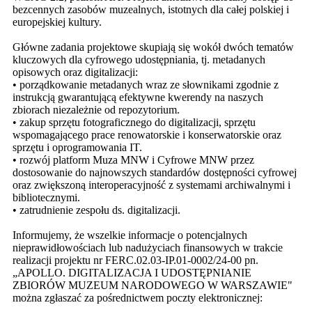
bezcennych zasobów muzealnych, istotnych dla całej polskiej i
europejskiej kultury.
Główne zadania projektowe skupiają się wokół dwóch tematów
kluczowych dla cyfrowego udostępniania, tj. metadanych
opisowych oraz digitalizacji:
•
porządkowanie metadanych wraz ze słownikami zgodnie z
instrukcją gwarantującą efektywne kwerendy na naszych
zbiorach niezależnie od repozytorium.
•
zakup sprzętu fotograficznego do digitalizacji, sprzętu
wspomagającego prace renowatorskie i konserwatorskie oraz
sprzętu i oprogramowania IT.
•
rozwój platform Muza MNW i Cyfrowe MNW przez
dostosowanie do najnowszych standardów dostępności cyfrowej
oraz zwiększoną interoperacyjność z systemami archiwalnymi i
bibliotecznymi.
•
zatrudnienie zespołu ds. digitalizacji.
Informujemy, że wszelkie informacje o potencjalnych
nieprawidłowościach lub nadużyciach finansowych w trakcie
realizacji projektu nr FERC.02.03-IP.01-0002/24-00 pn.
„APOLLO. DIGITALIZACJA I UDOSTĘPNIANIE
ZBIORÓW MUZEUM NARODOWEGO W WARSZAWIE"
można zgłaszać za pośrednictwem poczty elektronicznej: