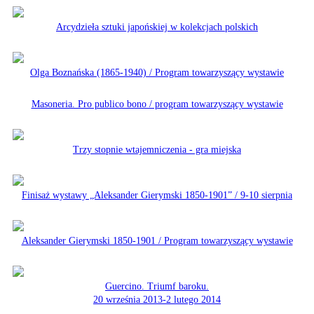
Arcydzieła sztuki japońskiej w kolekcjach polskich
Olga Boznańska (1865-1940) / Program towarzyszący wystawie
Masoneria. Pro publico bono / program towarzyszący wystawie
Trzy stopnie wtajemniczenia - gra miejska
Finisaż wystawy „Aleksander Gierymski 1850-1901” / 9-10 sierpnia
Aleksander Gierymski 1850-1901 / Program towarzyszący wystawie
Guercino. Triumf baroku.
20 września 2013-2 lutego 2014