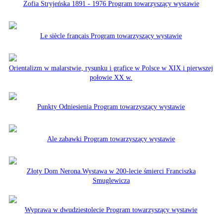
Zofia Stryjeńska 1891 - 1976 Program towarzyszący wystawie
Le siècle français Program towarzyszący wystawie
Orientalizm w malarstwie, rysunku i grafice w Polsce w XIX i pierwszej
połowie XX w.
Punkty Odniesienia Program towarzyszący wystawie
Ale zabawki Program towarzyszący wystawie
Złoty Dom Nerona.Wystawa w 200-lecie śmierci Franciszka
Smuglewicza
Wyprawa w dwudziestolecie Program towarzyszący wystawie