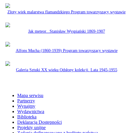
Złoty wiek malarstwa flamandzkiego Program towarzyszący wystawie
Jak meteor...Stanisław Wyspiański 1869-1907
Alfons Mucha (1860-1939) Program towarzyszący wystawie
Galeria Sztuki XX wieku Odsłony kolekcji. Lata 1945-1955
Mapa serwisu
Partnerzy
Wynajmy
Wydawnictwa
Biblioteka
Deklaracja Dostępności
Projekty unijne
Zadania dofinansowane z budżetu państwa