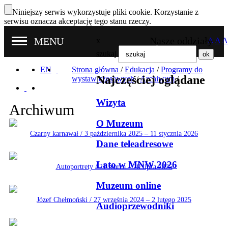
Niniejszy serwis wykorzystuje pliki cookie. Korzystanie z
serwisu oznacza akceptację tego stanu rzeczy.
Nasze oddziały
MENU
x
A
A
A
szukaj
EN
Strona główna
/
Edukacja
/
Programy do
Najczęściej oglądane
wystaw czasowych
/
Archiwum
/
Wizyta
Archiwum
O Muzeum
Czarny karnawał / 3 października 2025 – 11 stycznia 2026
Dane teleadresowe
Lato w MNW 2026
Autoportrety / 21 marca – 20 lipca 2025
Muzeum online
Józef Chełmoński / 27 września 2024 – 2 lutego 2025
Audioprzewodniki