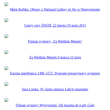
Mark Rothko. Obrazy z National Gallery of Art w Waszyngtonie
Cztery razy ŚWIAT 22 lutego-19 maja 2013
Finisaż wystawy „Za Wielkim Murem”
Za Wielkim Murem 9 marca-12 maja
Europa Jagellonica 1386–1572. Program towarzyszący wystawie
Sara Lipska. W cieniu mistrza Lekcje muzealne
Finisaż wystawy Wywyższeni. Od faraona do Lady Gagi