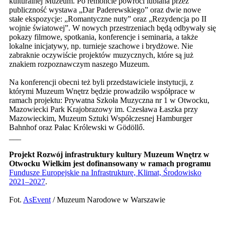
kulturalnej Muzeum. Po remoncie powróci lubiana przez
publiczność wystawa „Dar Paderewskiego” oraz dwie nowe
stałe ekspozycje: „Romantyczne nuty” oraz „Rezydencja po II
wojnie światowej”. W nowych przestrzeniach będą odbywały się
pokazy filmowe, spotkania, konferencje i seminaria, a także
lokalne inicjatywy, np. turnieje szachowe i brydżowe. Nie
zabraknie oczywiście projektów muzycznych, które są już
znakiem rozpoznawczym naszego Muzeum.
Na konferencji obecni też byli przedstawiciele instytucji, z
którymi Muzeum Wnętrz będzie prowadziło współprace w
ramach projektu: Prywatna Szkoła Muzyczna nr 1 w Otwocku,
Mazowiecki Park Krajobrazowy im. Czesława Łaszka przy
Mazowieckim, Muzeum Sztuki Współczesnej Hamburger
Bahnhof oraz Pałac Królewski w Gödöllő.
___
Projekt Rozwój infrastruktury kultury Muzeum Wnętrz w
Otwocku Wielkim jest dofinansowany w ramach programu
Fundusze Europejskie na Infrastrukturę, Klimat, Środowisko
2021–2027
.
Fot.
AsEvent
/ Muzeum Narodowe w Warszawie