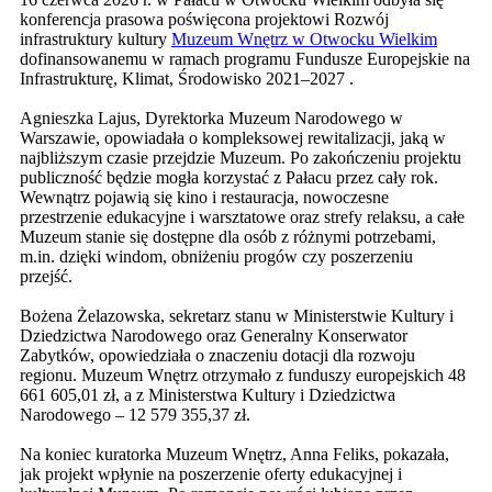
konferencja prasowa poświęcona projektowi Rozwój
infrastruktury kultury
Muzeum Wnętrz w Otwocku Wielkim
dofinansowanemu w ramach programu Fundusze Europejskie na
Infrastrukturę, Klimat, Środowisko 2021–2027 .
Agnieszka Lajus, Dyrektorka Muzeum Narodowego w
Warszawie, opowiadała o kompleksowej rewitalizacji, jaką w
najbliższym czasie przejdzie Muzeum. Po zakończeniu projektu
publiczność będzie mogła korzystać z Pałacu przez cały rok.
Wewnątrz pojawią się kino i restauracja, nowoczesne
przestrzenie edukacyjne i warsztatowe oraz strefy relaksu, a całe
Muzeum stanie się dostępne dla osób z różnymi potrzebami,
m.in. dzięki windom, obniżeniu progów czy poszerzeniu
przejść.
Bożena Żelazowska, sekretarz stanu w Ministerstwie Kultury i
Dziedzictwa Narodowego oraz Generalny Konserwator
Zabytków, opowiedziała o znaczeniu dotacji dla rozwoju
regionu. Muzeum Wnętrz otrzymało z funduszy europejskich 48
661 605,01 zł, a z Ministerstwa Kultury i Dziedzictwa
Narodowego – 12 579 355,37 zł.
Na koniec kuratorka Muzeum Wnętrz, Anna Feliks, pokazała,
jak projekt wpłynie na poszerzenie oferty edukacyjnej i