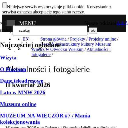
Niniejszy serwis wykorzystuje pliki cookie. Korzystanie z
serwisu oznacza akceptację tego stanu rzeczy.
Nasze oddziały
MENU
x
A
A
A
szukaj
EN
Strona główna
/
Projekty
/
Projekty unijne
/
Najczęściej oglądane
Rozwój infrastruktury kultury Muzeum
Wnętrz w Otwocku Wielkim
/
Aktualności i
fotogalerie
/
Wizyta
Aktualności i fotogalerie
O Muzeum
Dane teleadresowe
II kwartał 2026
Lato w MNW 2026
Muzeum online
MUZEUM NA WIECZÓR #7 / Mania
kolekcjonowania
16 czerwca 2026 r. w Pałacu w Otwocku Wielkim odbyła się