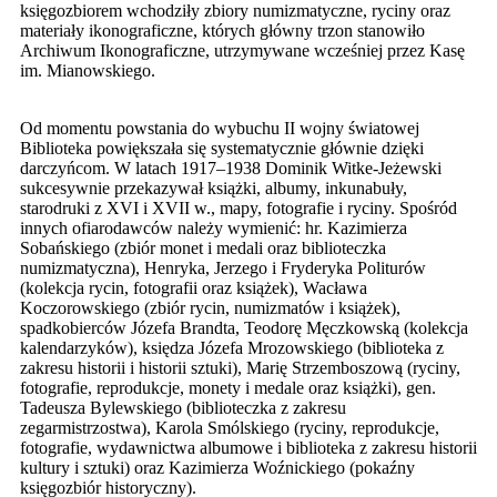
księgozbiorem wchodziły zbiory numizmatyczne, ryciny oraz
materiały ikonograficzne, których główny trzon stanowiło
Archiwum Ikonograficzne, utrzymywane wcześniej przez Kasę
im. Mianowskiego.
Od momentu powstania do wybuchu II wojny światowej
Biblioteka powiększała się systematycznie głównie dzięki
darczyńcom. W latach 1917–1938 Dominik Witke-Jeżewski
sukcesywnie przekazywał książki, albumy, inkunabuły,
starodruki z XVI i XVII w., mapy, fotografie i ryciny. Spośród
innych ofiarodawców należy wymienić: hr. Kazimierza
Sobańskiego (zbiór monet i medali oraz biblioteczka
numizmatyczna), Henryka, Jerzego i Fryderyka Politurów
(kolekcja rycin, fotografii oraz książek), Wacława
Koczorowskiego (zbiór rycin, numizmatów i książek),
spadkobierców Józefa Brandta, Teodorę Męczkowską (kolekcja
kalendarzyków), księdza Józefa Mrozowskiego (biblioteka z
zakresu historii i historii sztuki), Marię Strzemboszową (ryciny,
fotografie, reprodukcje, monety i medale oraz książki), gen.
Tadeusza Bylewskiego (biblioteczka z zakresu
zegarmistrzostwa), Karola Smólskiego (ryciny, reprodukcje,
fotografie, wydawnictwa albumowe i biblioteka z zakresu historii
kultury i sztuki) oraz Kazimierza Woźnickiego (pokaźny
księgozbiór historyczny).