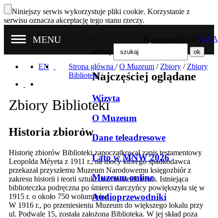
Niniejszy serwis wykorzystuje pliki cookie. Korzystanie z
serwisu oznacza akceptację tego stanu rzeczy.
Nasze oddziały
MENU
x
A
A
A
szukaj
EN
Strona główna
/
O Muzeum
/
Zbiory
/
Zbiory
Najczęściej oglądane
Biblioteki
/
Wizyta
Zbiory Biblioteki
O Muzeum
Historia zbiorów
Dane teleadresowe
Historię zbiorów Biblioteki zapoczątkował zapis testamentowy
Lato w MNW 2026
Leopolda Méyeta z 1911 r., na mocy którego spadkodawca
przekazał przyszłemu Muzeum Narodowemu księgozbiór z
Muzeum online
zakresu historii i teorii sztuki oraz muzealnictwa. Istniejąca
biblioteczka podręczna po śmierci darczyńcy powiększyła się w
Audioprzewodniki
1915 r. o około 750 woluminów.
W 1916 r., po przeniesieniu Muzeum do większego lokalu przy
ul. Podwale 15, została założona Biblioteka. W jej skład poza