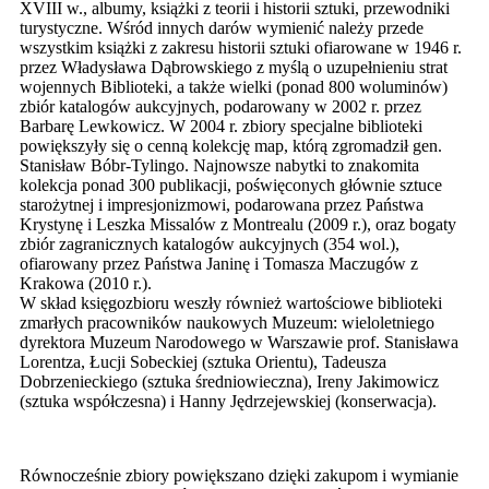
XVIII w., albumy, książki z teorii i historii sztuki, przewodniki
turystyczne. Wśród innych darów wymienić należy przede
wszystkim książki z zakresu historii sztuki ofiarowane w 1946 r.
przez Władysława Dąbrowskiego z myślą o uzupełnieniu strat
wojennych Biblioteki, a także wielki (ponad 800 woluminów)
zbiór katalogów aukcyjnych, podarowany w 2002 r. przez
Barbarę Lewkowicz. W 2004 r. zbiory specjalne biblioteki
powiększyły się o cenną kolekcję map, którą zgromadził gen.
Stanisław Bóbr-Tylingo. Najnowsze nabytki to znakomita
kolekcja ponad 300 publikacji, poświęconych głównie sztuce
starożytnej i impresjonizmowi, podarowana przez Państwa
Krystynę i Leszka Missalów z Montrealu (2009 r.), oraz bogaty
zbiór zagranicznych katalogów aukcyjnych (354 wol.),
ofiarowany przez Państwa Janinę i Tomasza Maczugów z
Krakowa (2010 r.).
W skład księgozbioru weszły również wartościowe biblioteki
zmarłych pracowników naukowych Muzeum: wieloletniego
dyrektora Muzeum Narodowego w Warszawie prof. Stanisława
Lorentza, Łucji Sobeckiej (sztuka Orientu), Tadeusza
Dobrzenieckiego (sztuka średniowieczna), Ireny Jakimowicz
(sztuka współczesna) i Hanny Jędrzejewskiej (konserwacja).
Równocześnie zbiory powiększano dzięki zakupom i wymianie