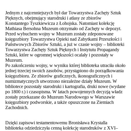
Jednym z najcenniejszych był dar Towarzystwa Zachęty Sztuk
Pięknych, obejmujący starodruki i atlasy ze zbiorów
Konstantego Tyszkiewicza z Łohojska. Natomiast kolekcję
Mathiasa Bersohna Muzeum otrzymało od Zachęty w depozyt.
Przed wybuchem wojny w Muzeum zostały zdeponowane
księgozbiory Towarzystwa Opieki nad Zabytkami Przeszłości i
Państwowych Zbiorów Sztuki, a już w czasie wojny – biblioteki
Towarzystwa Zachęty Sztuk Pięknych i Instytutu Propagandy
Sztuki, które w ogromnej większości ocalały i pozostały w
Muzeum.
Po zakończeniu wojny, w wyniku której biblioteka utraciła około
jednej trzeciej swoich zasobów, przystąpiono do porządkowania
księgozbioru. Ze zbiorów graficznych, ikonograficznych i
numizmatycznych utworzono niezależne działy Muzeum. W
bibliotece pozostały starodruki i kartografia, druki nowe (wydane
po 1800 r.) i czasopisma. W latach powojennych decyzją władz
zostały przekazane do Muzeum Narodowego w Warszawie
księgozbiory podworskie, a także opuszczone na Ziemiach
Zachodnich.
Dzięki zapisowi testamentowemu Bronisława Krystalla
biblioteka odziedziczyła cenną kolekcję starodruków z XVI–