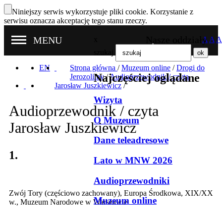
Niniejszy serwis wykorzystuje pliki cookie. Korzystanie z
serwisu oznacza akceptację tego stanu rzeczy.
Nasze oddziały
MENU
x
A
A
A
szukaj
EN
Strona główna
/
Muzeum online
/
Drogi do
Najczęściej oglądane
Jerozolimy
/
Audioprzewodnik / czyta
Jarosław Juszkiewicz
/
Wizyta
Audioprzewodnik / czyta
O Muzeum
Jarosław Juszkiewicz
Dane teleadresowe
1.
Lato w MNW 2026
Audioprzewodniki
Zwój Tory (częściowo zachowany), Europa Środkowa, XIX/XX
Muzeum online
w., Muzeum Narodowe w Warszawie