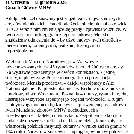
11 września – 13 grudnia 2026
Gmach Główny MNW
Adolph Menzel uznawany jest za jednego z najważniejszych
artystów niemieckich. Jego długie życie objęło niemal cały wiek
XIX, a wraz z nim zmieniające się prądy i zjawiska w sztuce. W
twórczości malarskiej, graficznej i rysunkowej Menzla
znajdziemy odniesienia do – by użyć tradycyjnych określeń –
biedermeieru, romantyzmu, realizmu, historyzmu i
impresjonizmu.
W zbiorach Muzeum Narodowego w Warszawie
przechowywanych jest 45 rysunków i ponad 200 rycin artysty.
Na wystawie pokażemy je w dwóch kontekstach. Z jednej
strony, ta pierwsza w Polsce monograficzna prezentacja
twórczości Menzla przedstawi – dzięki współpracy z Alte
Nationalgalerie i Kupferstichkabinett w Berlinie oraz z muzeami
narodowymi we Wrocławiu i Poznaniu – obrazy, rysunki i ryciny
ilustrujące wszystkie aspekty jego bogatej twórczości. Drugim
istotnym zagadnieniem będzie kwestia proweniencji rysunków i
rycin Menzla ze zbiorów MNW, pochodzących z
przedwojennych kolekcji niemieckich. Zespół ten znakomicie
nadaje się do szerszej refleksji nad losami dzieł, które stały się
własnością polskich instytucji kultury w wyniku zmian granic w
1945 roku. Niczym w soczewce skupiają się w nim współczesne