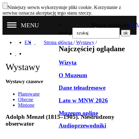
Niniejszy serwis wykorzystuje pliki cookie. Korzystanie z
serwisu oznacza akceptację tego stanu rzeczy.
Nasze oddziały
MENU
x
A
A
A
szukaj
EN
Strona główna
/
Wystawy
/
Najczęściej oglądane
Wizyta
Wystawy
O Muzeum
Wystawy czasowe
Dane teleadresowe
Planowane
Obecne
Lato w MNW 2026
Minione
Muzeum online
Adolph Menzel (1815–1905). Niestrudzony
obserwator
Audioprzewodniki