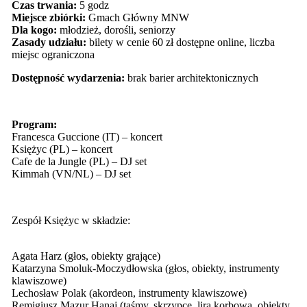
Czas trwania:
5 godz
Miejsce zbiórki:
Gmach Główny MNW
Dla kogo:
młodzież, dorośli, seniorzy
Zasady udziału:
bilety w cenie 60 zł dostępne online, liczba
miejsc ograniczona
Dostępność wydarzenia:
brak barier architektonicznych
Program:
Francesca Guccione (IT) – koncert
Księżyc (PL) – koncert
Cafe de la Jungle (PL) – DJ set
Kimmah (VN/NL) – DJ set
Zespół Księżyc w składzie:
Agata Harz (głos, obiekty grające)
Katarzyna Smoluk-Moczydłowska (głos, obiekty, instrumenty
klawiszowe)
Lechosław Polak (akordeon, instrumenty klawiszowe)
Remigiusz Mazur Hanaj (taśmy, skrzypce, lira korbowa, obiekty