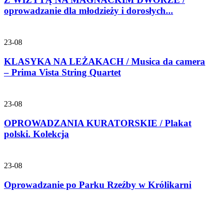
oprowadzanie dla młodzieży i dorosłych...
23-08
KLASYKA NA LEŻAKACH / Musica da camera
– Prima Vista String Quartet
23-08
OPROWADZANIA KURATORSKIE / Plakat
polski. Kolekcja
23-08
Oprowadzanie po Parku Rzeźby w Królikarni