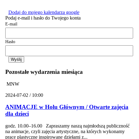
Dodaj do mojego kalendarza google
Podaj e-mail i hasło do Twojego konta
E-mail
Hasło
Pozostałe wydarzenia miesiąca
MNW
2024-07-02 / 10:00
ANIMACJE w Holu Głównym / Otwarte zajęcia
dla dzieci
godz. 10.00–16.00 Zapraszamy naszą najmłodszą publiczność
na animacje, czyli zajęcia artystyczne, na których wykonamy
prace plastyczne inspirowane dziełami z...