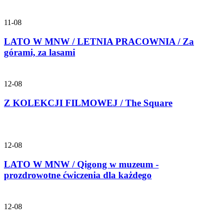
11-08
LATO W MNW / LETNIA PRACOWNIA / Za
górami, za lasami
12-08
Z KOLEKCJI FILMOWEJ / The Square
12-08
LATO W MNW / Qigong w muzeum -
prozdrowotne ćwiczenia dla każdego
12-08