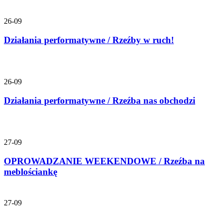
26-09
Działania performatywne / Rzeźby w ruch!
26-09
Działania performatywne / Rzeźba nas obchodzi
27-09
OPROWADZANIE WEEKENDOWE / Rzeźba na
meblościankę
27-09