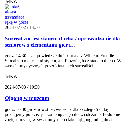
MNW
2024-07-02 / 14:30
Surrealizm jest stanem ducha / oprowadzanie dla
seniorów z elementami gier i...
godz. 14.30 Jak powiedział duński malarz Wilhelm Freddie:
Surealizm nie jest ani stylem, ani filozofią, lecz stanem ducha. W
swoich artystycznych poszukiwaniach surrealiści...
MNW
2024-07-03 / 10:30
Qigong w muzeum
godz. 10.30 prozdrowotne ćwiczenia dla każdego Sztukę
poznajemy poprzez jej kontemplację i doświadczanie. Podobnie
zagłębiamy się w świadomy ruch ciała – qigong, odnajdując...