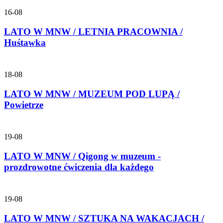
16-08
LATO W MNW / LETNIA PRACOWNIA /
Huśtawka
18-08
LATO W MNW / MUZEUM POD LUPĄ /
Powietrze
19-08
LATO W MNW / Qigong w muzeum -
prozdrowotne ćwiczenia dla każdego
19-08
LATO W MNW / SZTUKA NA WAKACJACH /