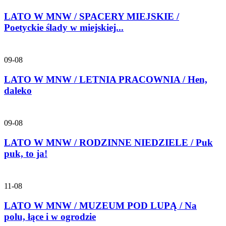
LATO W MNW / SPACERY MIEJSKIE /
Poetyckie ślady w miejskiej...
09-08
LATO W MNW / LETNIA PRACOWNIA / Hen,
daleko
09-08
LATO W MNW / RODZINNE NIEDZIELE / Puk
puk, to ja!
11-08
LATO W MNW / MUZEUM POD LUPĄ / Na
polu, łące i w ogrodzie