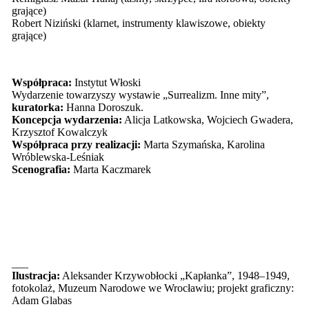
grające)
Robert Niziński (klarnet, instrumenty klawiszowe, obiekty
grające)
Współpraca:
Instytut Włoski
Wydarzenie towarzyszy wystawie „Surrealizm. Inne mity”,
kuratorka:
Hanna Doroszuk.
Koncepcja wydarzenia:
Alicja Latkowska, Wojciech Gwadera,
Krzysztof Kowalczyk
Współpraca przy realizacji:
Marta Szymańska, Karolina
Wróblewska-Leśniak
Scenografia:
Marta Kaczmarek
___
Ilustracja:
Aleksander Krzywobłocki „Kapłanka”, 1948–1949,
fotokolaż, Muzeum Narodowe we Wrocławiu; projekt graficzny:
Adam Glabas