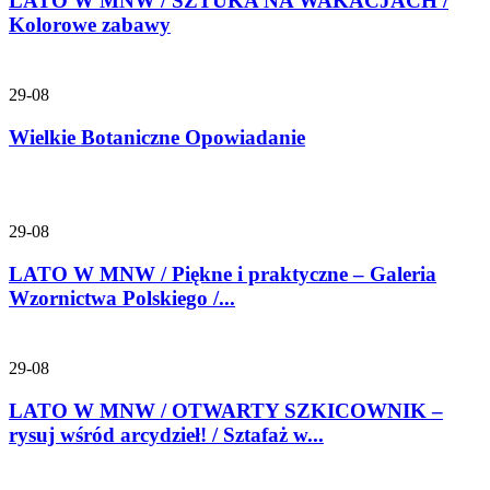
LATO W MNW / SZTUKA NA WAKACJACH /
Kolorowe zabawy
29-08
Wielkie Botaniczne Opowiadanie
29-08
LATO W MNW / Piękne i praktyczne – Galeria
Wzornictwa Polskiego /...
29-08
LATO W MNW / OTWARTY SZKICOWNIK –
rysuj wśród arcydzieł! / Sztafaż w...