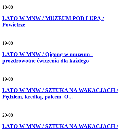
18-08
LATO W MNW / MUZEUM POD LUPĄ /
Powietrze
19-08
LATO W MNW / Qigong w muzeum -
prozdrowotne ćwiczenia dla każdego
19-08
LATO W MNW / SZTUKA NA WAKACJACH /
Pędzlem, kredką, palcem. O...
20-08
LATO W MNW / SZTUKA NA WAKACJACH /