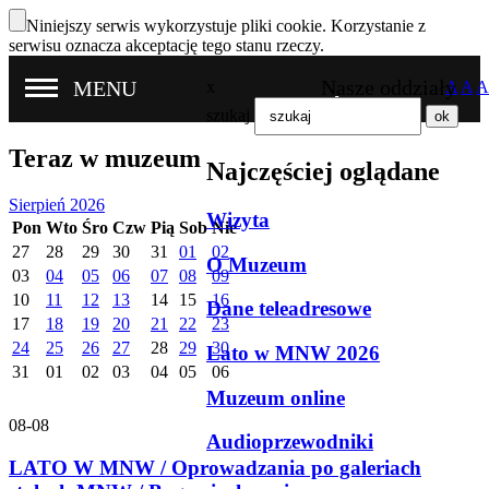
Niniejszy serwis wykorzystuje pliki cookie. Korzystanie z
serwisu oznacza akceptację tego stanu rzeczy.
Nasze oddziały
MENU
x
A
A
A
szukaj
Teraz w muzeum
Najczęściej oglądane
Sierpień 2026
Wizyta
Pon
Wto
Śro
Czw
Pią
Sob
Nie
27
28
29
30
31
01
02
O Muzeum
03
04
05
06
07
08
09
10
11
12
13
14
15
16
Dane teleadresowe
17
18
19
20
21
22
23
24
25
26
27
28
29
30
Lato w MNW 2026
31
01
02
03
04
05
06
Muzeum online
08-08
Audioprzewodniki
LATO W MNW / Oprowadzania po galeriach