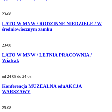
23-08
LATO W MNW / RODZINNE NIEDZIELE / W
średniowiecznym zamku
23-08
LATO W MNW / LETNIA PRACOWNIA /
Wiatrak
od 24-08 do 24-08
Konferencja MUZEALNA eduAKCJA
WARSZAWY
25-08