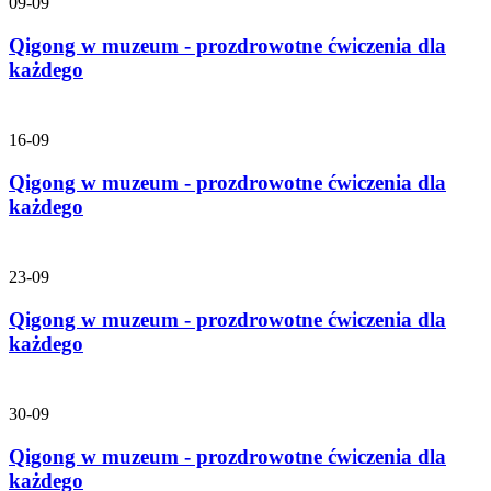
09-09
Qigong w muzeum - prozdrowotne ćwiczenia dla
każdego
16-09
Qigong w muzeum - prozdrowotne ćwiczenia dla
każdego
23-09
Qigong w muzeum - prozdrowotne ćwiczenia dla
każdego
30-09
Qigong w muzeum - prozdrowotne ćwiczenia dla
każdego