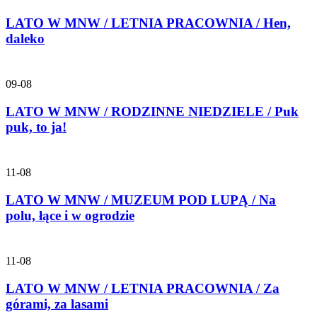
LATO W MNW / LETNIA PRACOWNIA / Hen,
daleko
09-08
LATO W MNW / RODZINNE NIEDZIELE / Puk
puk, to ja!
11-08
LATO W MNW / MUZEUM POD LUPĄ / Na
polu, łące i w ogrodzie
11-08
LATO W MNW / LETNIA PRACOWNIA / Za
górami, za lasami