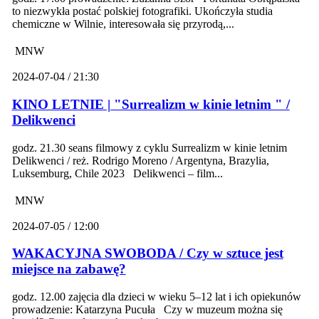
to niezwykła postać polskiej fotografiki. Ukończyła studia
chemiczne w Wilnie, interesowała się przyrodą,...
MNW
2024-07-04 / 21:30
KINO LETNIE | "Surrealizm w kinie letnim " /
Delikwenci
godz. 21.30 seans filmowy z cyklu Surrealizm w kinie letnim
Delikwenci / reż. Rodrigo Moreno / Argentyna, Brazylia,
Luksemburg, Chile 2023 Delikwenci – film...
MNW
2024-07-05 / 12:00
WAKACYJNA SWOBODA / Czy w sztuce jest
miejsce na zabawę?
godz. 12.00 zajęcia dla dzieci w wieku 5–12 lat i ich opiekunów
prowadzenie: Katarzyna Pucuła Czy w muzeum można się