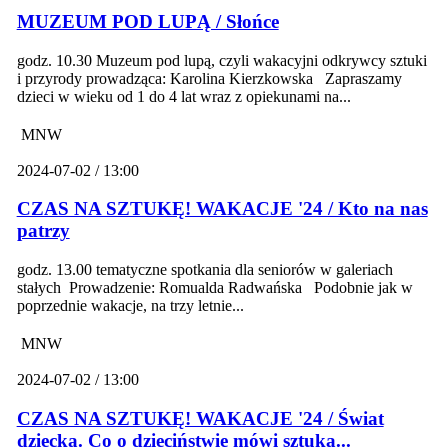
MUZEUM POD LUPĄ / Słońce
godz. 10.30 Muzeum pod lupą, czyli wakacyjni odkrywcy sztuki
i przyrody prowadząca: Karolina Kierzkowska Zapraszamy
dzieci w wieku od 1 do 4 lat wraz z opiekunami na...
MNW
2024-07-02 / 13:00
CZAS NA SZTUKĘ! WAKACJE '24 / Kto na nas
patrzy
godz. 13.00 tematyczne spotkania dla seniorów w galeriach
stałych Prowadzenie: Romualda Radwańska Podobnie jak w
poprzednie wakacje, na trzy letnie...
MNW
2024-07-02 / 13:00
CZAS NA SZTUKĘ! WAKACJE '24 / Świat
dziecka. Co o dzieciństwie mówi sztuka...