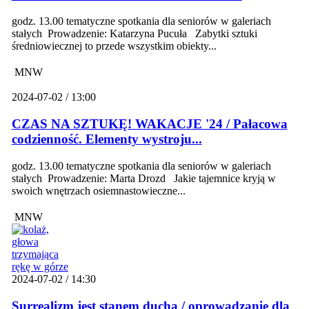
godz. 13.00 tematyczne spotkania dla seniorów w galeriach
stałych Prowadzenie: Katarzyna Pucuła Zabytki sztuki
średniowiecznej to przede wszystkim obiekty...
MNW
2024-07-02 / 13:00
CZAS NA SZTUKĘ! WAKACJE '24 / Pałacowa
codzienność. Elementy wystroju...
godz. 13.00 tematyczne spotkania dla seniorów w galeriach
stałych Prowadzenie: Marta Drozd Jakie tajemnice kryją w
swoich wnętrzach osiemnastowieczne...
MNW
2024-07-02 / 14:30
Surrealizm jest stanem ducha / oprowadzanie dla