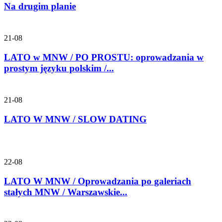
Na drugim planie
21-08
LATO w MNW / PO PROSTU: oprowadzania w
prostym języku polskim /...
21-08
LATO W MNW / SLOW DATING
22-08
LATO W MNW / Oprowadzania po galeriach
stałych MNW / Warszawskie...