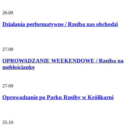
26-09
Działania performatywne / Rzeźba nas obchodzi
27-09
OPROWADZANIE WEEKENDOWE / Rzeźba na
meblościankę
27-09
Oprowadzanie po Parku Rzeźby w Królikarni
25-10