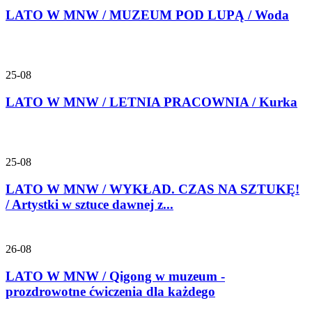
LATO W MNW / MUZEUM POD LUPĄ / Woda
25-08
LATO W MNW / LETNIA PRACOWNIA / Kurka
25-08
LATO W MNW / WYKŁAD. CZAS NA SZTUKĘ!
/ Artystki w sztuce dawnej z...
26-08
LATO W MNW / Qigong w muzeum -
prozdrowotne ćwiczenia dla każdego