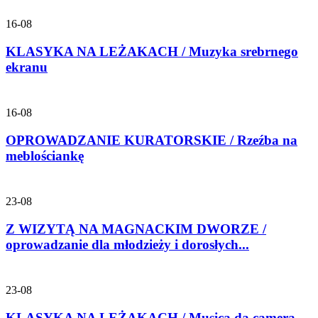
16-08
KLASYKA NA LEŻAKACH / Muzyka srebrnego
ekranu
16-08
OPROWADZANIE KURATORSKIE / Rzeźba na
meblościankę
23-08
Z WIZYTĄ NA MAGNACKIM DWORZE /
oprowadzanie dla młodzieży i dorosłych...
23-08
KLASYKA NA LEŻAKACH / Musica da camera