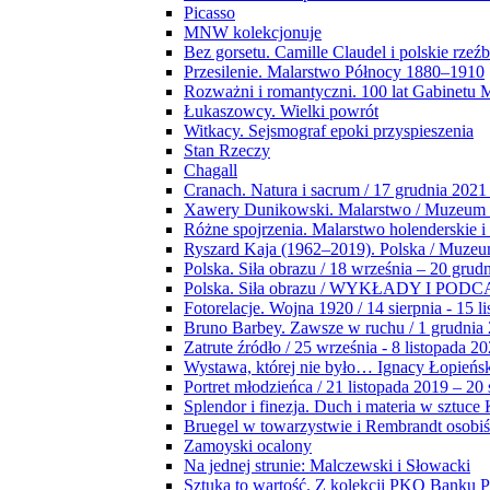
Picasso
MNW kolekcjonuje
Bez gorsetu. Camille Claudel i polskie rzeź
Przesilenie. Malarstwo Północy 1880–1910
Rozważni i romantyczni. 100 lat Gabinetu
Łukaszowcy. Wielki powrót
Witkacy. Sejsmograf epoki przyspieszenia
Stan Rzeczy
Chagall
Cranach. Natura i sacrum / 17 grudnia 2021
Xawery Dunikowski. Malarstwo / Muzeum 
Różne spojrzenia. Malarstwo holenderskie i
Ryszard Kaja (1962–2019). Polska / Muze
Polska. Siła obrazu / 18 września – 20 grud
Polska. Siła obrazu / WYKŁADY I POD
Fotorelacje. Wojna 1920 / 14 sierpnia - 15 l
Bruno Barbey. Zawsze w ruchu / 1 grudnia
Zatrute źródło / 25 września - 8 listopada 2
Wystawa, której nie było… Ignacy Łopieńs
Portret młodzieńca / 21 listopada 2019 – 20
Splendor i finezja. Duch i materia w sztuce 
Bruegel w towarzystwie i Rembrandt osobiś
Zamoyski ocalony
Na jednej strunie: Malczewski i Słowacki
Sztuka to wartość. Z kolekcji PKO Banku P