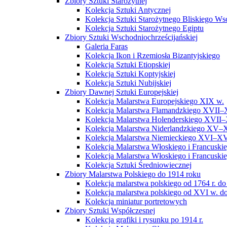
Zbiory Sztuki Starożytnej
Kolekcja Sztuki Antycznej
Kolekcja Sztuki Starożytnego Bliskiego W
Kolekcja Sztuki Starożytnego Egiptu
Zbiory Sztuki Wschodniochrześcijańskiej
Galeria Faras
Kolekcja Ikon i Rzemiosła Bizantyjskiego
Kolekcja Sztuki Etiopskiej
Kolekcja Sztuki Koptyjskiej
Kolekcja Sztuki Nubijskiej
Zbiory Dawnej Sztuki Europejskiej
Kolekcja Malarstwa Europejskiego XIX w.
Kolekcja Malarstwa Flamandzkiego XVII–
Kolekcja Malarstwa Holenderskiego XVII–
Kolekcja Malarstwa Niderlandzkiego XV–
Kolekcja Malarstwa Niemieckiego XVI–XV
Kolekcja Malarstwa Włoskiego i Francusk
Kolekcja Malarstwa Włoskiego i Francusk
Kolekcja Sztuki Średniowiecznej
Zbiory Malarstwa Polskiego do 1914 roku
Kolekcja malarstwa polskiego od 1764 r. do
Kolekcja malarstwa polskiego od XVI w. do
Kolekcja miniatur portretowych
Zbiory Sztuki Współczesnej
Kolekcja grafiki i rysunku po 1914 r.