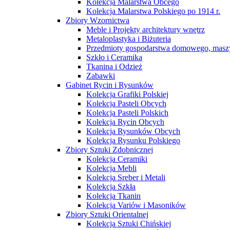
Kolekcja Malarstwa Obcego
Kolekcja Malarstwa Polskiego po 1914 r.
Zbiory Wzornictwa
Meble i Projekty architektury wnętrz
Metaloplastyka i Biżuteria
Przedmioty gospodarstwa domowego, maszy
Szkło i Ceramika
Tkanina i Odzież
Zabawki
Gabinet Rycin i Rysunków
Kolekcja Grafiki Polskiej
Kolekcja Pasteli Obcych
Kolekcja Pasteli Polskich
Kolekcja Rycin Obcych
Kolekcja Rysunków Obcych
Kolekcja Rysunku Polskiego
Zbiory Sztuki Zdobnicznej
Kolekcja Ceramiki
Kolekcja Mebli
Kolekcja Sreber i Metali
Kolekcja Szkła
Kolekcja Tkanin
Kolekcja Variów i Masoników
Zbiory Sztuki Orientalnej
Kolekcja Sztuki Chińskiej