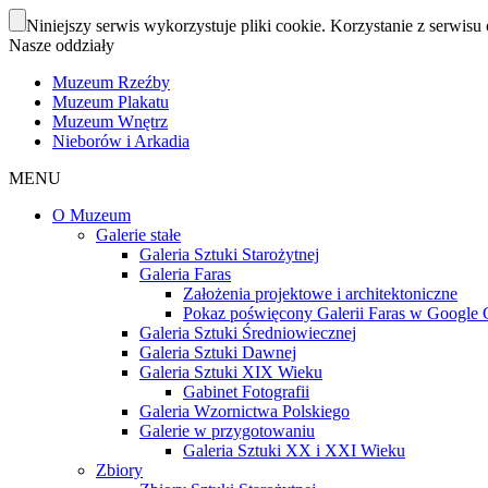
Niniejszy serwis wykorzystuje pliki cookie. Korzystanie z serwisu 
Nasze oddziały
Muzeum Rzeźby
Muzeum Plakatu
Muzeum Wnętrz
Nieborów i Arkadia
MENU
O Muzeum
Galerie stałe
Galeria Sztuki Starożytnej
Galeria Faras
Założenia projektowe i architektoniczne
Pokaz poświęcony Galerii Faras w Google Cu
Galeria Sztuki Średniowiecznej
Galeria Sztuki Dawnej
Galeria Sztuki XIX Wieku
Gabinet Fotografii
Galeria Wzornictwa Polskiego
Galerie w przygotowaniu
Galeria Sztuki XX i XXI Wieku
Zbiory