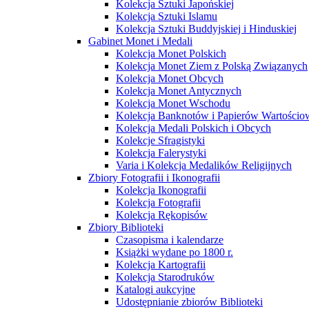
Kolekcja Sztuki Japońskiej
Kolekcja Sztuki Islamu
Kolekcja Sztuki Buddyjskiej i Hinduskiej
Gabinet Monet i Medali
Kolekcja Monet Polskich
Kolekcja Monet Ziem z Polską Związanych
Kolekcja Monet Obcych
Kolekcja Monet Antycznych
Kolekcja Monet Wschodu
Kolekcja Banknotów i Papierów Wartości
Kolekcja Medali Polskich i Obcych
Kolekcje Sfragistyki
Kolekcja Falerystyki
Varia i Kolekcja Medalików Religijnych
Zbiory Fotografii i Ikonografii
Kolekcja Ikonografii
Kolekcja Fotografii
Kolekcja Rękopisów
Zbiory Biblioteki
Czasopisma i kalendarze
Książki wydane po 1800 r.
Kolekcja Kartografii
Kolekcja Starodruków
Katalogi aukcyjne
Udostępnianie zbiorów Biblioteki