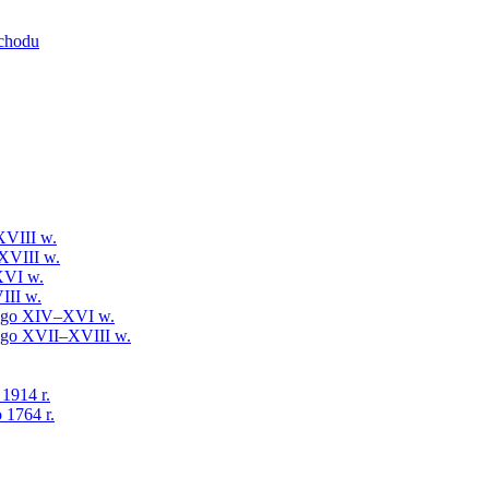
schodu
XVIII w.
XVIII w.
XVI w.
III w.
iego XIV–XVI w.
iego XVII–XVIII w.
 1914 r.
 1764 r.