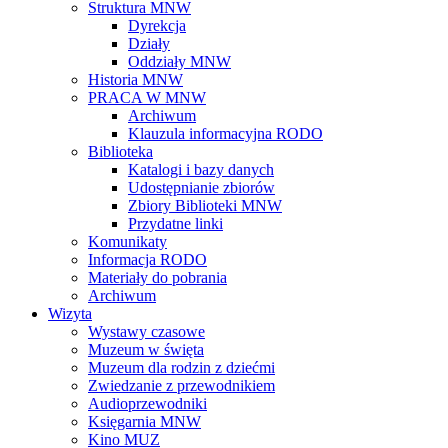
Struktura MNW
Dyrekcja
Działy
Oddziały MNW
Historia MNW
PRACA W MNW
Archiwum
Klauzula informacyjna RODO
Biblioteka
Katalogi i bazy danych
Udostępnianie zbiorów
Zbiory Biblioteki MNW
Przydatne linki
Komunikaty
Informacja RODO
Materiały do pobrania
Archiwum
Wizyta
Wystawy czasowe
Muzeum w święta
Muzeum dla rodzin z dziećmi
Zwiedzanie z przewodnikiem
Audioprzewodniki
Księgarnia MNW
Kino MUZ