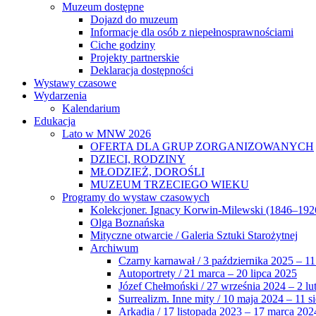
Muzeum dostępne
Dojazd do muzeum
Informacje dla osób z niepełnosprawnościami
Ciche godziny
Projekty partnerskie
Deklaracja dostępności
Wystawy czasowe
Wydarzenia
Kalendarium
Edukacja
Lato w MNW 2026
OFERTA DLA GRUP ZORGANIZOWANYCH
DZIECI, RODZINY
MŁODZIEŻ, DOROŚLI
MUZEUM TRZECIEGO WIEKU
Programy do wystaw czasowych
Kolekcjoner. Ignacy Korwin-Milewski (1846–192
Olga Boznańska
Mityczne otwarcie / Galeria Sztuki Starożytnej
Archiwum
Czarny karnawał / 3 października 2025 – 11
Autoportrety / 21 marca – 20 lipca 2025
Józef Chełmoński / 27 września 2024 – 2 lu
Surrealizm. Inne mity / 10 maja 2024 – 11 s
Arkadia / 17 listopada 2023 – 17 marca 202