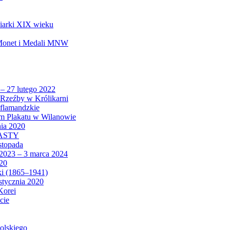
biarki XIX wieku
 Monet i Medali MNW
 – 27 lutego 2022
Rzeźby w Królikarni
 flamandzkie
um Plakatu w Wilanowie
nia 2020
CASTY
istopada
 2023 – 3 marca 2024
020
ki (1865–1941)
 stycznia 2020
Korei
cie
olskiego