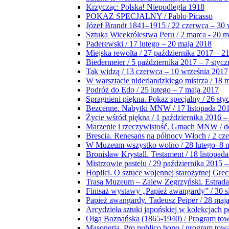
Krzycząc: Polska! Niepodległa 1918
POKAZ SPECJALNY / Pablo Picasso
Józef Brandt 1841–1915 / 22 czerwca – 30 
Sztuka Wicekrólestwa Peru / 2 marca - 20 
Paderewski / 17 lutego – 20 maja 2018
Miejska rewolta / 27 października 2017 – 2
Biedermeier / 5 października 2017 – 7 stycz
Tak widzą / 13 czerwca – 10 września 2017
W warsztacie niderlandzkiego mistrza / 18 
Podróż do Edo / 25 lutego – 7 maja 2017
Spragnieni piękna. Pokaz specjalny / 26 sty
Bezcenne. Nabytki MNW / 17 listopada 201
Życie wśród piękna / 1 października 2016 –
Marzenie i rzeczywistość. Gmach MNW / do
Brescia. Renesans na północy Włoch / 2 cz
W Muzeum wszystko wolno / 28 lutego–8 
Bronisław Krystall. Testament / 18 listopa
Mistrzowie pastelu / 29 października 2015 –
Hoplici. O sztuce wojennej starożytnej Grec
Trasa Muzeum – Zalew Zegrzyński. Estrada
Finisaż wystawy „Papież awangardy” / 30 s
Papież awangardy. Tadeusz Peiper / 28 maja
Arcydzieła sztuki japońskiej w kolekcjach p
Olga Boznańska (1865-1940) / Program to
Masoneria. Pro publico bono / program tow