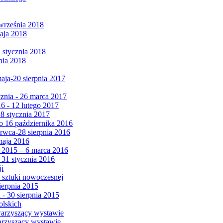
września 2018
maja 2018
1 stycznia 2018
nia 2018
maja-20 sierpnia 2017
cznia - 26 marca 2017
6 - 12 lutego 2017
 8 stycznia 2017
 16 października 2016
erwca-28 sierpnia 2016
maja 2016
da 2015 – 6 marca 2016
 31 stycznia 2016
ji
 sztuki nowoczesnej
ierpnia 2015
 - 30 sierpnia 2015
olskich
warzyszący wystawie
arzyszący wystawie