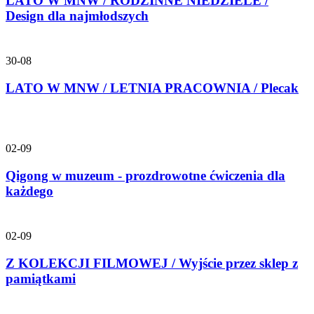
LATO W MNW / RODZINNE NIEDZIELE /
Design dla najmłodszych
30-08
LATO W MNW / LETNIA PRACOWNIA / Plecak
02-09
Qigong w muzeum - prozdrowotne ćwiczenia dla
każdego
02-09
Z KOLEKCJI FILMOWEJ / Wyjście przez sklep z
pamiątkami