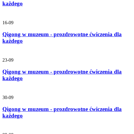
każdego
16-09
Qigong w muzeum - prozdrowotne ćwiczenia dla
każdego
23-09
Qigong w muzeum - prozdrowotne ćwiczenia dla
każdego
30-09
Qigong w muzeum - prozdrowotne ćwiczenia dla
każdego