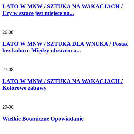
LATO W MNW / SZTUKA NA WAKACJACH /
Czy w sztuce jest miejsce na...
26-08
LATO W MNW / SZTUKA DLA WNUKA / Postać
bez koloru. Między obrazem a...
27-08
LATO W MNW / SZTUKA NA WAKACJACH /
Kolorowe zabawy
29-08
Wielkie Botaniczne Opowiadanie