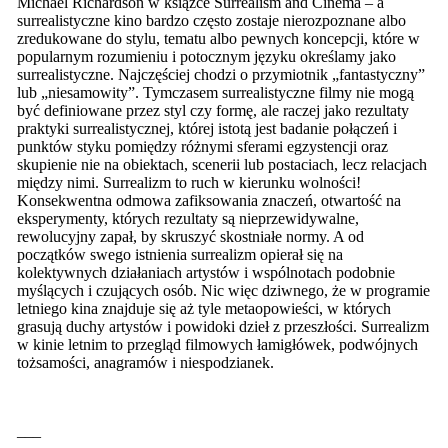
Michael Richardson w książce Surrealism and Cinema – a
surrealistyczne kino bardzo często zostaje nierozpoznane albo
zredukowane do stylu, tematu albo pewnych koncepcji, które w
popularnym rozumieniu i potocznym języku określamy jako
surrealistyczne. Najczęściej chodzi o przymiotnik „fantastyczny”
lub „niesamowity”. Tymczasem surrealistyczne filmy nie mogą
być definiowane przez styl czy formę, ale raczej jako rezultaty
praktyki surrealistycznej, której istotą jest badanie połączeń i
punktów styku pomiędzy różnymi sferami egzystencji oraz
skupienie nie na obiektach, scenerii lub postaciach, lecz relacjach
między nimi. Surrealizm to ruch w kierunku wolności!
Konsekwentna odmowa zafiksowania znaczeń, otwartość na
eksperymenty, których rezultaty są nieprzewidywalne,
rewolucyjny zapał, by skruszyć skostniałe normy. A od
początków swego istnienia surrealizm opierał się na
kolektywnych działaniach artystów i wspólnotach podobnie
myślących i czujących osób. Nic więc dziwnego, że w programie
letniego kina znajduje się aż tyle metaopowieści, w których
grasują duchy artystów i powidoki dzieł z przeszłości. Surrealizm
w kinie letnim to przegląd filmowych łamigłówek, podwójnych
tożsamości, anagramów i niespodzianek.
___