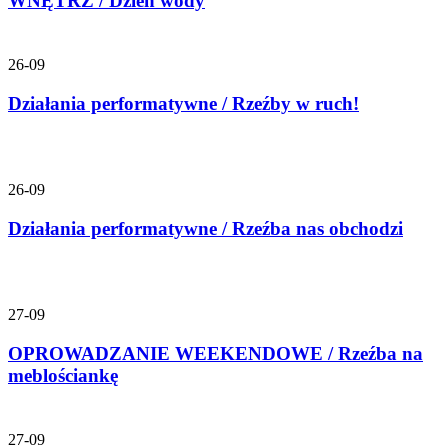
WNĘTRZ / Dzień wody
26-09
Działania performatywne / Rzeźby w ruch!
26-09
Działania performatywne / Rzeźba nas obchodzi
27-09
OPROWADZANIE WEEKENDOWE / Rzeźba na
meblościankę
27-09