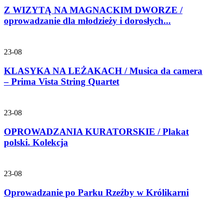
Z WIZYTĄ NA MAGNACKIM DWORZE /
oprowadzanie dla młodzieży i dorosłych...
23-08
KLASYKA NA LEŻAKACH / Musica da camera
– Prima Vista String Quartet
23-08
OPROWADZANIA KURATORSKIE / Plakat
polski. Kolekcja
23-08
Oprowadzanie po Parku Rzeźby w Królikarni