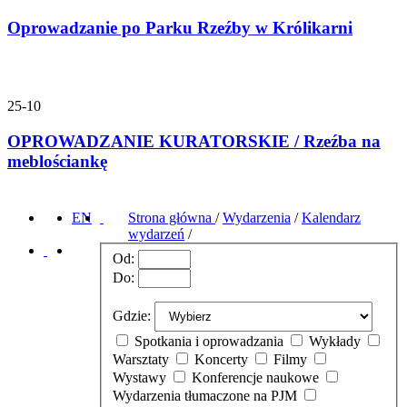
Oprowadzanie po Parku Rzeźby w Królikarni
25-10
OPROWADZANIE KURATORSKIE / Rzeźba na
meblościankę
EN
Strona główna
/
Wydarzenia
/
Kalendarz
wydarzeń
/
Od:
Do:
Gdzie:
Spotkania i oprowadzania
Wykłady
Warsztaty
Koncerty
Filmy
Wystawy
Konferencje naukowe
Wydarzenia tłumaczone na PJM