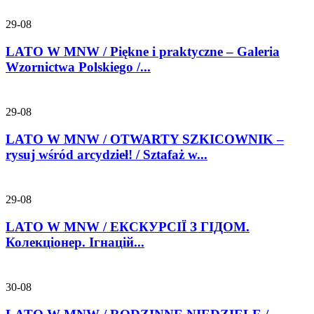
29-08
LATO W MNW / Piękne i praktyczne – Galeria
Wzornictwa Polskiego /...
29-08
LATO W MNW / OTWARTY SZKICOWNIK –
rysuj wśród arcydzieł! / Sztafaż w...
29-08
LATO W MNW / ЕКСКУРСІЇ З ГІДОМ.
Колекціонер. Ігнацій...
30-08