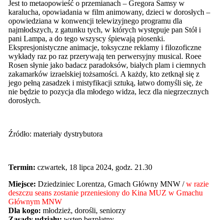
Jest to metaopowieść o przemianach – Gregora Samsy w
karalucha, opowiadania w film animowany, dzieci w dorosłych –
opowiedziana w konwencji telewizyjnego programu dla
najmłodszych, z gatunku tych, w których występuje pan Stół i
pani Lampa, a do tego wszyscy śpiewają piosenki.
Ekspresjonistyczne animacje, toksyczne reklamy i filozoficzne
wykłady raz po raz przerywają ten perwersyjny musical. Roee
Rosen słynie jako badacz paradoksów, białych plam i ciemnych
zakamarków izraelskiej tożsamości. A każdy, kto zetknął się z
jego pełną zasadzek i mistyfikacji sztuką, łatwo domyśli się, że
nie będzie to pozycja dla młodego widza, lecz dla niegrzecznych
dorosłych.
Źródło: materiały dystrybutora
Termin:
czwartek, 18 lipca 2024, godz. 21.30
Miejsce:
Dziedziniec Lorentza, Gmach Główny MNW /
w razie
deszczu seans zostanie przeniesiony do Kina MUZ w Gmachu
Głównym MNW
Dla kogo:
młodzież, dorośli, seniorzy
Zasady udziału:
wstęp bezpłatny