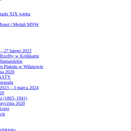
biarki XIX wieku
 Monet i Medali MNW
 – 27 lutego 2022
Rzeźby w Królikarni
 flamandzkie
um Plakatu w Wilanowie
nia 2020
CASTY
istopada
 2023 – 3 marca 2024
020
ki (1865–1941)
 stycznia 2020
Korei
cie
olskiego