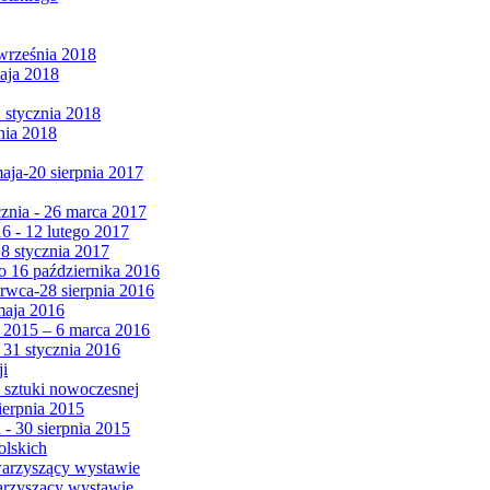
września 2018
maja 2018
1 stycznia 2018
nia 2018
maja-20 sierpnia 2017
cznia - 26 marca 2017
6 - 12 lutego 2017
 8 stycznia 2017
 16 października 2016
erwca-28 sierpnia 2016
maja 2016
da 2015 – 6 marca 2016
 31 stycznia 2016
ji
 sztuki nowoczesnej
ierpnia 2015
 - 30 sierpnia 2015
olskich
warzyszący wystawie
arzyszący wystawie