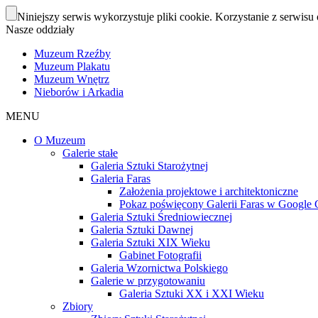
Niniejszy serwis wykorzystuje pliki cookie. Korzystanie z serwisu 
Nasze oddziały
Muzeum Rzeźby
Muzeum Plakatu
Muzeum Wnętrz
Nieborów i Arkadia
MENU
O Muzeum
Galerie stałe
Galeria Sztuki Starożytnej
Galeria Faras
Założenia projektowe i architektoniczne
Pokaz poświęcony Galerii Faras w Google Cu
Galeria Sztuki Średniowiecznej
Galeria Sztuki Dawnej
Galeria Sztuki XIX Wieku
Gabinet Fotografii
Galeria Wzornictwa Polskiego
Galerie w przygotowaniu
Galeria Sztuki XX i XXI Wieku
Zbiory