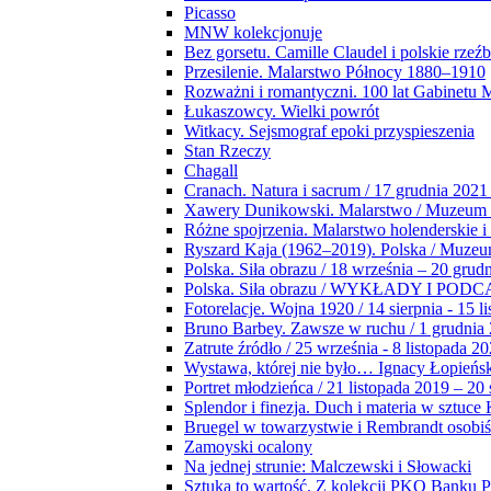
Picasso
MNW kolekcjonuje
Bez gorsetu. Camille Claudel i polskie rzeź
Przesilenie. Malarstwo Północy 1880–1910
Rozważni i romantyczni. 100 lat Gabinetu
Łukaszowcy. Wielki powrót
Witkacy. Sejsmograf epoki przyspieszenia
Stan Rzeczy
Chagall
Cranach. Natura i sacrum / 17 grudnia 2021
Xawery Dunikowski. Malarstwo / Muzeum 
Różne spojrzenia. Malarstwo holenderskie i
Ryszard Kaja (1962–2019). Polska / Muze
Polska. Siła obrazu / 18 września – 20 grud
Polska. Siła obrazu / WYKŁADY I POD
Fotorelacje. Wojna 1920 / 14 sierpnia - 15 l
Bruno Barbey. Zawsze w ruchu / 1 grudnia
Zatrute źródło / 25 września - 8 listopada 2
Wystawa, której nie było… Ignacy Łopieńs
Portret młodzieńca / 21 listopada 2019 – 20
Splendor i finezja. Duch i materia w sztuce 
Bruegel w towarzystwie i Rembrandt osobiś
Zamoyski ocalony
Na jednej strunie: Malczewski i Słowacki
Sztuka to wartość. Z kolekcji PKO Banku P