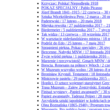
Krzycząc: Polska! Niepodległa 1918
POKAZ SPECJALNY / Pablo Picasso
Józef Brandt 1841–1915 / 22 czerwca – 30 
Sztuka Wicekrólestwa Peru / 2 marca - 20 
Paderewski / 17 lutego – 20 maja 2018
Miejska rewolta / 27 października 2017 – 2
Biedermeier / 5 października 2017 – 7 stycz
Tak widzą / 13 czerwca – 10 września 2017
W warsztacie niderlandzkiego mistrza / 18 
Podróż do Edo / 25 lutego – 7 maja 2017
Spragnieni piękna. Pokaz specjalny / 26 sty
Bezcenne. Nabytki MNW / 17 listopada 201
Życie wśród piękna / 1 października 2016 –
Marzenie i rzeczywistość. Gmach MNW / do
Brescia. Renesans na północy Włoch / 2 cz
W Muzeum wszystko wolno / 28 lutego–8 
Bronisław Krystall. Testament / 18 listopa
Mistrzowie pastelu / 29 października 2015 –
Hoplici. O sztuce wojennej starożytnej Grec
Trasa Muzeum – Zalew Zegrzyński. Estrada
Finisaż wystawy „Papież awangardy” / 30 s
Papież awangardy. Tadeusz Peiper / 28 maja
Arcydzieła sztuki japońskiej w kolekcjach p
Olga Boznańska (1865-1940) / Program to
Masoneria. Pro publico bono / program tow