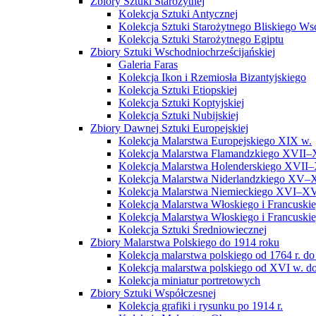
Zbiory Sztuki Starożytnej
Kolekcja Sztuki Antycznej
Kolekcja Sztuki Starożytnego Bliskiego W
Kolekcja Sztuki Starożytnego Egiptu
Zbiory Sztuki Wschodniochrześcijańskiej
Galeria Faras
Kolekcja Ikon i Rzemiosła Bizantyjskiego
Kolekcja Sztuki Etiopskiej
Kolekcja Sztuki Koptyjskiej
Kolekcja Sztuki Nubijskiej
Zbiory Dawnej Sztuki Europejskiej
Kolekcja Malarstwa Europejskiego XIX w.
Kolekcja Malarstwa Flamandzkiego XVII–
Kolekcja Malarstwa Holenderskiego XVII–
Kolekcja Malarstwa Niderlandzkiego XV–
Kolekcja Malarstwa Niemieckiego XVI–XV
Kolekcja Malarstwa Włoskiego i Francusk
Kolekcja Malarstwa Włoskiego i Francusk
Kolekcja Sztuki Średniowiecznej
Zbiory Malarstwa Polskiego do 1914 roku
Kolekcja malarstwa polskiego od 1764 r. do
Kolekcja malarstwa polskiego od XVI w. do
Kolekcja miniatur portretowych
Zbiory Sztuki Współczesnej
Kolekcja grafiki i rysunku po 1914 r.