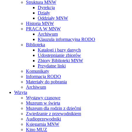
Struktura MNW
Dyrekcja
Działy
Oddziały MNW
Historia MNW
PRACA W MNW
Archiwum
Klauzula informacyjna RODO
Biblioteka
Katalogi i bazy danych
Udostępnianie zbiorów
Zbiory Biblioteki MNW
Przydatne linki
Komunikaty
Informacja RODO
Materiały do pobrania
Archiwum
Wizyta
Wystawy czasowe
Muzeum w święta
Muzeum dla rodzin z dziećmi
Zwiedzanie z przewodnikiem
Audioprzewodniki
Księgarnia MNW
Kino MUZ