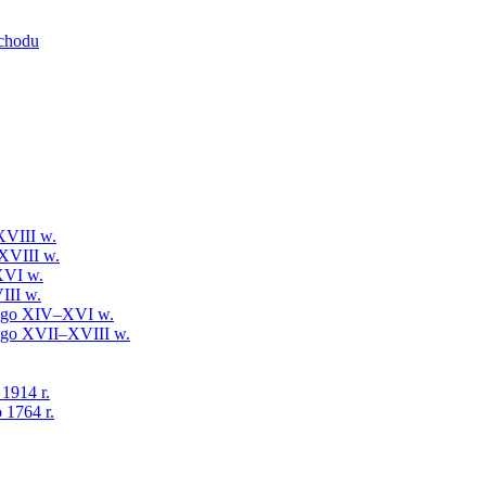
schodu
XVIII w.
XVIII w.
XVI w.
III w.
iego XIV–XVI w.
iego XVII–XVIII w.
 1914 r.
 1764 r.