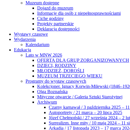
Muzeum dostępne
Dojazd do muzeum
Informacje dla osób z niepełnosprawnościami
Ciche godziny
Projekty partnerskie
Deklaracja dostępności
Wystawy czasowe
Wydarzenia
Kalendarium
Edukacja
Lato w MNW 2026
OFERTA DLA GRUP ZORGANIZOWANYCH
DZIECI, RODZINY
MŁODZIEŻ, DOROŚLI
MUZEUM TRZECIEGO WIEKU
Programy do wystaw czasowych
Kolekcjoner. Ignacy Korwin-Milewski (1846–192
Olga Boznańska
Mityczne otwarcie / Galeria Sztuki Starożytnej
Archiwum
Czarny karnawał / 3 października 2025 – 11
Autoportrety / 21 marca – 20 lipca 2025
Józef Chełmoński / 27 września 2024 – 2 lu
Surrealizm. Inne mity / 10 maja 2024 – 11 s
Arkadia / 17 listopada 2023 – 17 marca 202