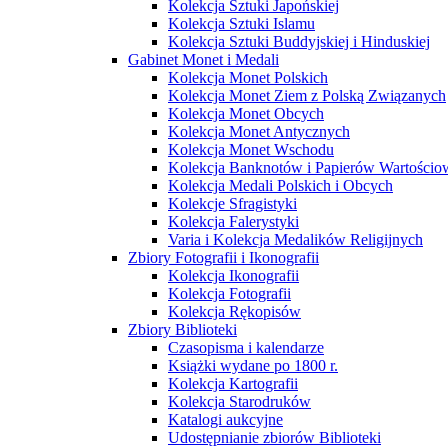
Kolekcja Sztuki Japońskiej
Kolekcja Sztuki Islamu
Kolekcja Sztuki Buddyjskiej i Hinduskiej
Gabinet Monet i Medali
Kolekcja Monet Polskich
Kolekcja Monet Ziem z Polską Związanych
Kolekcja Monet Obcych
Kolekcja Monet Antycznych
Kolekcja Monet Wschodu
Kolekcja Banknotów i Papierów Wartości
Kolekcja Medali Polskich i Obcych
Kolekcje Sfragistyki
Kolekcja Falerystyki
Varia i Kolekcja Medalików Religijnych
Zbiory Fotografii i Ikonografii
Kolekcja Ikonografii
Kolekcja Fotografii
Kolekcja Rękopisów
Zbiory Biblioteki
Czasopisma i kalendarze
Książki wydane po 1800 r.
Kolekcja Kartografii
Kolekcja Starodruków
Katalogi aukcyjne
Udostępnianie zbiorów Biblioteki