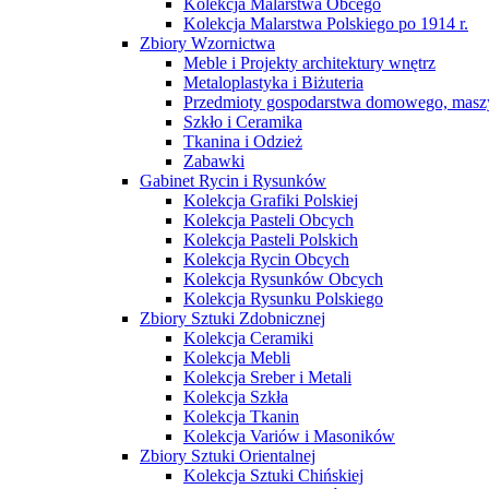
Kolekcja Malarstwa Obcego
Kolekcja Malarstwa Polskiego po 1914 r.
Zbiory Wzornictwa
Meble i Projekty architektury wnętrz
Metaloplastyka i Biżuteria
Przedmioty gospodarstwa domowego, maszy
Szkło i Ceramika
Tkanina i Odzież
Zabawki
Gabinet Rycin i Rysunków
Kolekcja Grafiki Polskiej
Kolekcja Pasteli Obcych
Kolekcja Pasteli Polskich
Kolekcja Rycin Obcych
Kolekcja Rysunków Obcych
Kolekcja Rysunku Polskiego
Zbiory Sztuki Zdobnicznej
Kolekcja Ceramiki
Kolekcja Mebli
Kolekcja Sreber i Metali
Kolekcja Szkła
Kolekcja Tkanin
Kolekcja Variów i Masoników
Zbiory Sztuki Orientalnej
Kolekcja Sztuki Chińskiej