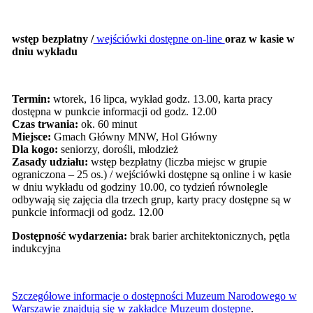
wstęp bezpłatny /
wejściówki dostępne on-line
oraz w kasie w
dniu wykładu
Termin:
wtorek, 16 lipca, wykład godz. 13.00, karta pracy
dostępna w punkcie informacji od godz. 12.00
Czas trwania:
ok. 60 minut
Miejsce:
Gmach Główny MNW, Hol Główny
Dla kogo:
seniorzy, dorośli, młodzież
Zasady udziału:
wstęp bezpłatny (liczba miejsc w grupie
ograniczona – 25 os.) / wejściówki dostępne są online i w kasie
w dniu wykładu od godziny 10.00, co tydzień równolegle
odbywają się zajęcia dla trzech grup, karty pracy dostępne są w
punkcie informacji od godz. 12.00
Dostępność wydarzenia:
brak barier architektonicznych, pętla
indukcyjna
Szczegółowe informacje o dostępności Muzeum Narodowego w
Warszawie znajdują się w zakładce Muzeum dostępne
.