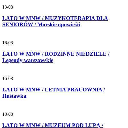
13-08
LATO W MNW / MUZYKOTERAPIA DLA
SENIORÓW / Morskie opowieści
16-08
LATO W MNW / RODZINNE NIEDZIELE /
Legendy warszawskie
16-08
LATO W MNW / LETNIA PRACOWNIA /
Huśtawka
18-08
LATO W MNW / MUZEUM POD LUPĄ /