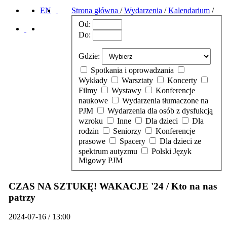
EN
Strona główna
/
Wydarzenia
/
Kalendarium
/
Od:
Do:
Gdzie:
Spotkania i oprowadzania
Wykłady
Warsztaty
Koncerty
Filmy
Wystawy
Konferencje
naukowe
Wydarzenia tłumaczone na
PJM
Wydarzenia dla osób z dysfukcją
wzroku
Inne
Dla dzieci
Dla
rodzin
Seniorzy
Konferencje
prasowe
Spacery
Dla dzieci ze
spektrum autyzmu
Polski Język
Migowy PJM
CZAS NA SZTUKĘ! WAKACJE '24 / Kto na nas
patrzy
2024-07-16 / 13:00