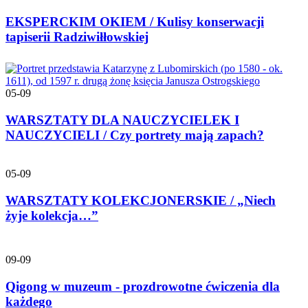
EKSPERCKIM OKIEM / Kulisy konserwacji
tapiserii Radziwiłłowskiej
05-09
WARSZTATY DLA NAUCZYCIELEK I
NAUCZYCIELI / Czy portrety mają zapach?
05-09
WARSZTATY KOLEKCJONERSKIE / „Niech
żyje kolekcja…”
09-09
Qigong w muzeum - prozdrowotne ćwiczenia dla
każdego