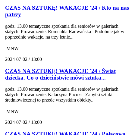
CZAS NA SZTUKĘ! WAKACJE '24 / Kto na nas
patrzy
godz. 13.00 tematyczne spotkania dla seniorów w galeriach
stałych Prowadzenie: Romualda Radwańska Podobnie jak w
poprzednie wakacje, na trzy letnie...
MNW
2024-07-02 / 13:00
CZAS NA SZTUKĘ! WAKACJE '24 / Świat
dziecka. Co o dzieciństwie mówi sztuka...
godz. 13.00 tematyczne spotkania dla seniorów w galeriach
stałych Prowadzenie: Katarzyna Pucuła Zabytki sztuki
średniowiecznej to przede wszystkim obiekty...
MNW
2024-07-02 / 13:00
CZAS NA SZTUKĘ! WAKACJE '24 / Pałacowa