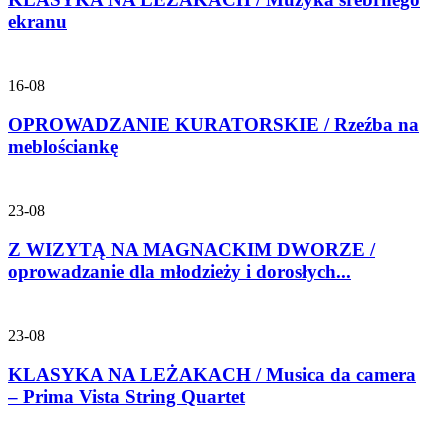
ekranu
16-08
OPROWADZANIE KURATORSKIE / Rzeźba na
meblościankę
23-08
Z WIZYTĄ NA MAGNACKIM DWORZE /
oprowadzanie dla młodzieży i dorosłych...
23-08
KLASYKA NA LEŻAKACH / Musica da camera
– Prima Vista String Quartet