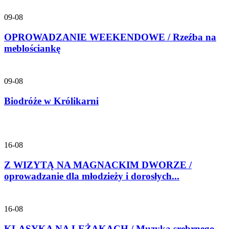
09-08
OPROWADZANIE WEEKENDOWE / Rzeźba na
meblościankę
09-08
Biodróże w Królikarni
16-08
Z WIZYTĄ NA MAGNACKIM DWORZE /
oprowadzanie dla młodzieży i dorosłych...
16-08
KLASYKA NA LEŻAKACH / Muzyka srebrnego