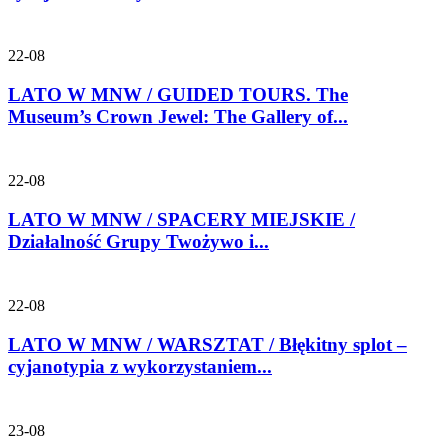
22-08
LATO W MNW / GUIDED TOURS. The
Museum’s Crown Jewel: The Gallery of...
22-08
LATO W MNW / SPACERY MIEJSKIE /
Działalność Grupy Twożywo i...
22-08
LATO W MNW / WARSZTAT / Błękitny splot –
cyjanotypia z wykorzystaniem...
23-08