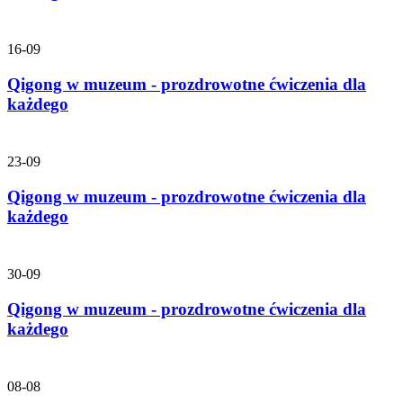
16-09
Qigong w muzeum - prozdrowotne ćwiczenia dla
każdego
23-09
Qigong w muzeum - prozdrowotne ćwiczenia dla
każdego
30-09
Qigong w muzeum - prozdrowotne ćwiczenia dla
każdego
08-08