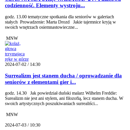
codzienność. Elementy wystroju...
godz. 13.00 tematyczne spotkania dla seniorów w galeriach
stałych Prowadzenie: Marta Drozd Jakie tajemnice kryją w
swoich wnętrzach osiemnastowieczne...
MNW
2024-07-02 / 14:30
Surrealizm jest stanem ducha / oprowadzanie dla
seniorów z elementami gier i...
godz. 14.30 Jak powiedział duński malarz Wilhelm Freddie:
Surealizm nie jest ani stylem, ani filozofią, lecz stanem ducha. W
swoich artystycznych poszukiwaniach surrealiści...
MNW
2024-07-03 / 10:30