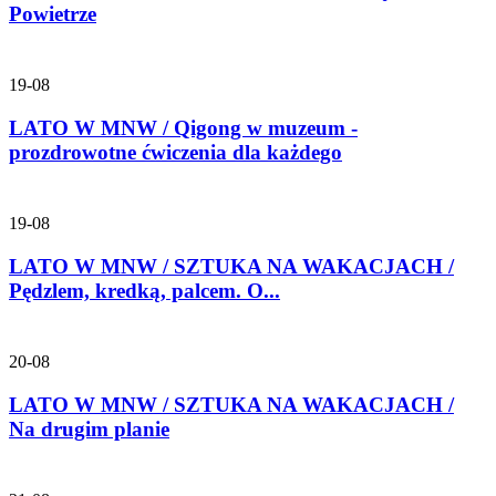
Powietrze
19-08
LATO W MNW / Qigong w muzeum -
prozdrowotne ćwiczenia dla każdego
19-08
LATO W MNW / SZTUKA NA WAKACJACH /
Pędzlem, kredką, palcem. O...
20-08
LATO W MNW / SZTUKA NA WAKACJACH /
Na drugim planie