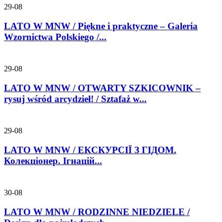
29-08
LATO W MNW / Piękne i praktyczne – Galeria
Wzornictwa Polskiego /...
29-08
LATO W MNW / OTWARTY SZKICOWNIK –
rysuj wśród arcydzieł! / Sztafaż w...
29-08
LATO W MNW / ЕКСКУРСІЇ З ГІДОМ.
Колекціонер. Ігнацій...
30-08
LATO W MNW / RODZINNE NIEDZIELE /