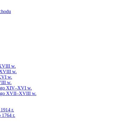
schodu
XVIII w.
XVIII w.
XVI w.
III w.
iego XIV–XVI w.
iego XVII–XVIII w.
 1914 r.
 1764 r.