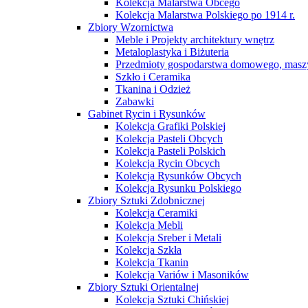
Kolekcja Malarstwa Obcego
Kolekcja Malarstwa Polskiego po 1914 r.
Zbiory Wzornictwa
Meble i Projekty architektury wnętrz
Metaloplastyka i Biżuteria
Przedmioty gospodarstwa domowego, maszy
Szkło i Ceramika
Tkanina i Odzież
Zabawki
Gabinet Rycin i Rysunków
Kolekcja Grafiki Polskiej
Kolekcja Pasteli Obcych
Kolekcja Pasteli Polskich
Kolekcja Rycin Obcych
Kolekcja Rysunków Obcych
Kolekcja Rysunku Polskiego
Zbiory Sztuki Zdobnicznej
Kolekcja Ceramiki
Kolekcja Mebli
Kolekcja Sreber i Metali
Kolekcja Szkła
Kolekcja Tkanin
Kolekcja Variów i Masoników
Zbiory Sztuki Orientalnej
Kolekcja Sztuki Chińskiej