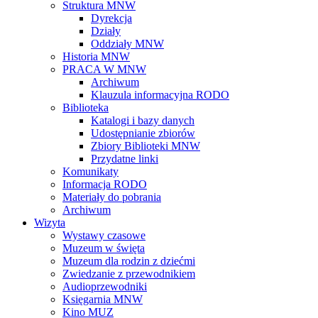
Struktura MNW
Dyrekcja
Działy
Oddziały MNW
Historia MNW
PRACA W MNW
Archiwum
Klauzula informacyjna RODO
Biblioteka
Katalogi i bazy danych
Udostępnianie zbiorów
Zbiory Biblioteki MNW
Przydatne linki
Komunikaty
Informacja RODO
Materiały do pobrania
Archiwum
Wizyta
Wystawy czasowe
Muzeum w święta
Muzeum dla rodzin z dziećmi
Zwiedzanie z przewodnikiem
Audioprzewodniki
Księgarnia MNW
Kino MUZ