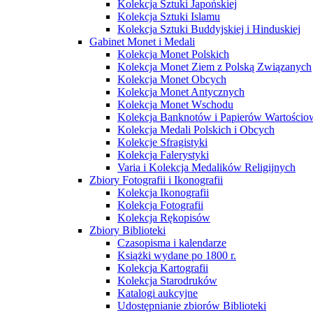
Kolekcja Sztuki Japońskiej
Kolekcja Sztuki Islamu
Kolekcja Sztuki Buddyjskiej i Hinduskiej
Gabinet Monet i Medali
Kolekcja Monet Polskich
Kolekcja Monet Ziem z Polską Związanych
Kolekcja Monet Obcych
Kolekcja Monet Antycznych
Kolekcja Monet Wschodu
Kolekcja Banknotów i Papierów Wartości
Kolekcja Medali Polskich i Obcych
Kolekcje Sfragistyki
Kolekcja Falerystyki
Varia i Kolekcja Medalików Religijnych
Zbiory Fotografii i Ikonografii
Kolekcja Ikonografii
Kolekcja Fotografii
Kolekcja Rękopisów
Zbiory Biblioteki
Czasopisma i kalendarze
Książki wydane po 1800 r.
Kolekcja Kartografii
Kolekcja Starodruków
Katalogi aukcyjne
Udostępnianie zbiorów Biblioteki