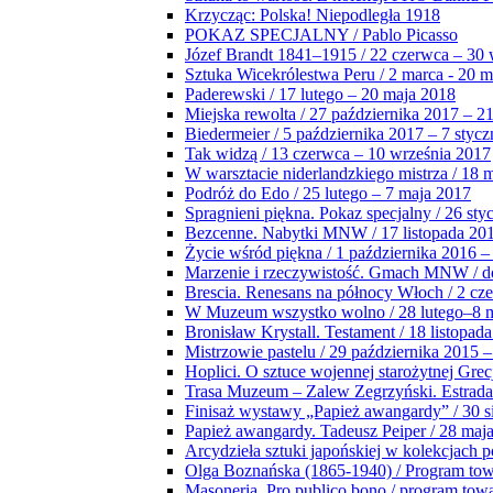
Krzycząc: Polska! Niepodległa 1918
POKAZ SPECJALNY / Pablo Picasso
Józef Brandt 1841–1915 / 22 czerwca – 30 
Sztuka Wicekrólestwa Peru / 2 marca - 20 
Paderewski / 17 lutego – 20 maja 2018
Miejska rewolta / 27 października 2017 – 2
Biedermeier / 5 października 2017 – 7 stycz
Tak widzą / 13 czerwca – 10 września 2017
W warsztacie niderlandzkiego mistrza / 18 
Podróż do Edo / 25 lutego – 7 maja 2017
Spragnieni piękna. Pokaz specjalny / 26 sty
Bezcenne. Nabytki MNW / 17 listopada 201
Życie wśród piękna / 1 października 2016 –
Marzenie i rzeczywistość. Gmach MNW / do
Brescia. Renesans na północy Włoch / 2 cz
W Muzeum wszystko wolno / 28 lutego–8 
Bronisław Krystall. Testament / 18 listopa
Mistrzowie pastelu / 29 października 2015 –
Hoplici. O sztuce wojennej starożytnej Grec
Trasa Muzeum – Zalew Zegrzyński. Estrada
Finisaż wystawy „Papież awangardy” / 30 s
Papież awangardy. Tadeusz Peiper / 28 maja
Arcydzieła sztuki japońskiej w kolekcjach p
Olga Boznańska (1865-1940) / Program to
Masoneria. Pro publico bono / program tow