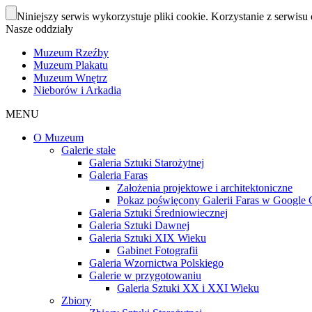
Niniejszy serwis wykorzystuje pliki cookie. Korzystanie z serwisu 
Nasze oddziały
Muzeum Rzeźby
Muzeum Plakatu
Muzeum Wnętrz
Nieborów i Arkadia
MENU
O Muzeum
Galerie stałe
Galeria Sztuki Starożytnej
Galeria Faras
Założenia projektowe i architektoniczne
Pokaz poświęcony Galerii Faras w Google Cu
Galeria Sztuki Średniowiecznej
Galeria Sztuki Dawnej
Galeria Sztuki XIX Wieku
Gabinet Fotografii
Galeria Wzornictwa Polskiego
Galerie w przygotowaniu
Galeria Sztuki XX i XXI Wieku
Zbiory