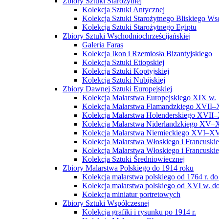
Zbiory Sztuki Starożytnej
Kolekcja Sztuki Antycznej
Kolekcja Sztuki Starożytnego Bliskiego W
Kolekcja Sztuki Starożytnego Egiptu
Zbiory Sztuki Wschodniochrześcijańskiej
Galeria Faras
Kolekcja Ikon i Rzemiosła Bizantyjskiego
Kolekcja Sztuki Etiopskiej
Kolekcja Sztuki Koptyjskiej
Kolekcja Sztuki Nubijskiej
Zbiory Dawnej Sztuki Europejskiej
Kolekcja Malarstwa Europejskiego XIX w.
Kolekcja Malarstwa Flamandzkiego XVII–
Kolekcja Malarstwa Holenderskiego XVII–
Kolekcja Malarstwa Niderlandzkiego XV–
Kolekcja Malarstwa Niemieckiego XVI–XV
Kolekcja Malarstwa Włoskiego i Francusk
Kolekcja Malarstwa Włoskiego i Francusk
Kolekcja Sztuki Średniowiecznej
Zbiory Malarstwa Polskiego do 1914 roku
Kolekcja malarstwa polskiego od 1764 r. do
Kolekcja malarstwa polskiego od XVI w. do
Kolekcja miniatur portretowych
Zbiory Sztuki Współczesnej
Kolekcja grafiki i rysunku po 1914 r.