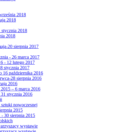
września 2018
maja 2018
1 stycznia 2018
nia 2018
maja-20 sierpnia 2017
cznia - 26 marca 2017
6 - 12 lutego 2017
 8 stycznia 2017
 16 października 2016
erwca-28 sierpnia 2016
maja 2016
da 2015 – 6 marca 2016
 31 stycznia 2016
ji
 sztuki nowoczesnej
ierpnia 2015
 - 30 sierpnia 2015
olskich
warzyszący wystawie
arzyszący wystawie