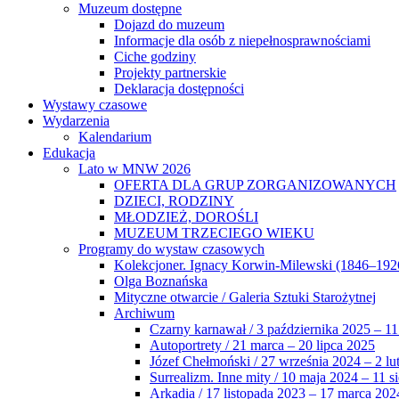
Muzeum dostępne
Dojazd do muzeum
Informacje dla osób z niepełnosprawnościami
Ciche godziny
Projekty partnerskie
Deklaracja dostępności
Wystawy czasowe
Wydarzenia
Kalendarium
Edukacja
Lato w MNW 2026
OFERTA DLA GRUP ZORGANIZOWANYCH
DZIECI, RODZINY
MŁODZIEŻ, DOROŚLI
MUZEUM TRZECIEGO WIEKU
Programy do wystaw czasowych
Kolekcjoner. Ignacy Korwin-Milewski (1846–192
Olga Boznańska
Mityczne otwarcie / Galeria Sztuki Starożytnej
Archiwum
Czarny karnawał / 3 października 2025 – 11
Autoportrety / 21 marca – 20 lipca 2025
Józef Chełmoński / 27 września 2024 – 2 lu
Surrealizm. Inne mity / 10 maja 2024 – 11 s
Arkadia / 17 listopada 2023 – 17 marca 202