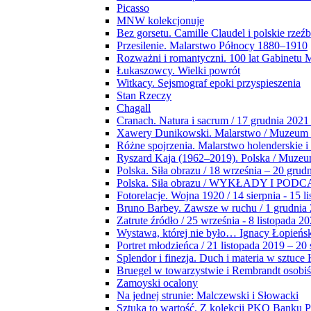
Picasso
MNW kolekcjonuje
Bez gorsetu. Camille Claudel i polskie rzeź
Przesilenie. Malarstwo Północy 1880–1910
Rozważni i romantyczni. 100 lat Gabinetu
Łukaszowcy. Wielki powrót
Witkacy. Sejsmograf epoki przyspieszenia
Stan Rzeczy
Chagall
Cranach. Natura i sacrum / 17 grudnia 2021
Xawery Dunikowski. Malarstwo / Muzeum 
Różne spojrzenia. Malarstwo holenderskie i
Ryszard Kaja (1962–2019). Polska / Muze
Polska. Siła obrazu / 18 września – 20 grud
Polska. Siła obrazu / WYKŁADY I POD
Fotorelacje. Wojna 1920 / 14 sierpnia - 15 l
Bruno Barbey. Zawsze w ruchu / 1 grudnia
Zatrute źródło / 25 września - 8 listopada 2
Wystawa, której nie było… Ignacy Łopieńs
Portret młodzieńca / 21 listopada 2019 – 20
Splendor i finezja. Duch i materia w sztuce 
Bruegel w towarzystwie i Rembrandt osobiś
Zamoyski ocalony
Na jednej strunie: Malczewski i Słowacki
Sztuka to wartość. Z kolekcji PKO Banku P