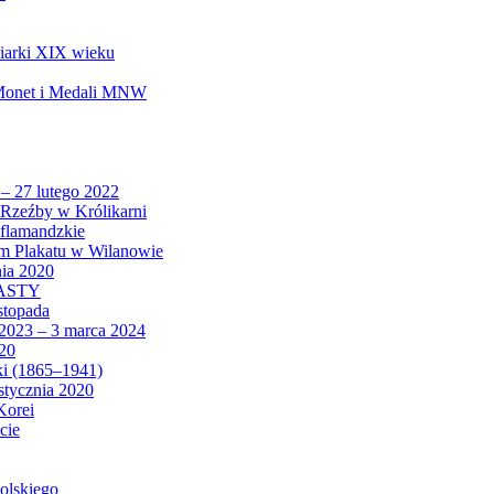
biarki XIX wieku
 Monet i Medali MNW
 – 27 lutego 2022
Rzeźby w Królikarni
 flamandzkie
um Plakatu w Wilanowie
nia 2020
CASTY
istopada
 2023 – 3 marca 2024
020
ki (1865–1941)
 stycznia 2020
Korei
cie
olskiego