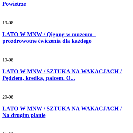
Powietrze
19-08
LATO W MNW / Qigong w muzeum -
prozdrowotne ćwiczenia dla każdego
19-08
LATO W MNW / SZTUKA NA WAKACJACH /
Pędzlem, kredką, palcem. O...
20-08
LATO W MNW / SZTUKA NA WAKACJACH /
Na drugim planie