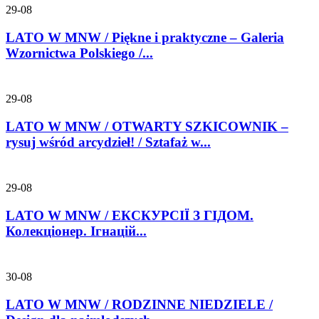
29-08
LATO W MNW / Piękne i praktyczne – Galeria
Wzornictwa Polskiego /...
29-08
LATO W MNW / OTWARTY SZKICOWNIK –
rysuj wśród arcydzieł! / Sztafaż w...
29-08
LATO W MNW / ЕКСКУРСІЇ З ГІДОМ.
Колекціонер. Ігнацій...
30-08
LATO W MNW / RODZINNE NIEDZIELE /