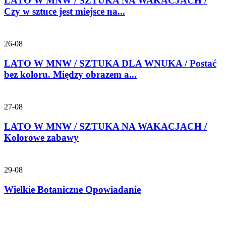
LATO W MNW / SZTUKA NA WAKACJACH /
Czy w sztuce jest miejsce na...
26-08
LATO W MNW / SZTUKA DLA WNUKA / Postać
bez koloru. Między obrazem a...
27-08
LATO W MNW / SZTUKA NA WAKACJACH /
Kolorowe zabawy
29-08
Wielkie Botaniczne Opowiadanie