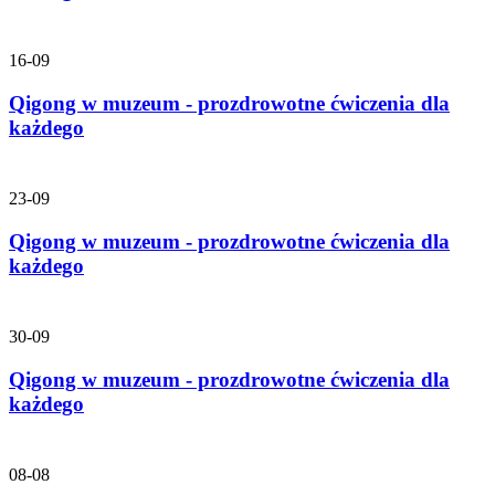
16-09
Qigong w muzeum - prozdrowotne ćwiczenia dla
każdego
23-09
Qigong w muzeum - prozdrowotne ćwiczenia dla
każdego
30-09
Qigong w muzeum - prozdrowotne ćwiczenia dla
każdego
08-08