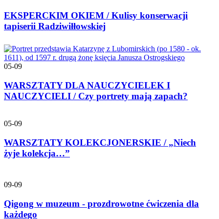
EKSPERCKIM OKIEM / Kulisy konserwacji
tapiserii Radziwiłłowskiej
05-09
WARSZTATY DLA NAUCZYCIELEK I
NAUCZYCIELI / Czy portrety mają zapach?
05-09
WARSZTATY KOLEKCJONERSKIE / „Niech
żyje kolekcja…”
09-09
Qigong w muzeum - prozdrowotne ćwiczenia dla
każdego