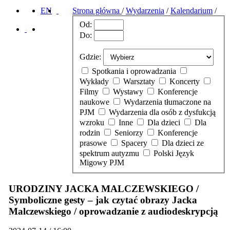
EN
Strona główna
/
Wydarzenia
/
Kalendarium
/
Od:
Do:
Gdzie:
Spotkania i oprowadzania
Wykłady
Warsztaty
Koncerty
Filmy
Wystawy
Konferencje
naukowe
Wydarzenia tłumaczone na
PJM
Wydarzenia dla osób z dysfukcją
wzroku
Inne
Dla dzieci
Dla
rodzin
Seniorzy
Konferencje
prasowe
Spacery
Dla dzieci ze
spektrum autyzmu
Polski Język
Migowy PJM
URODZINY JACKA MALCZEWSKIEGO /
Symboliczne gesty – jak czytać obrazy Jacka
Malczewskiego / oprowadzanie z audiodeskrypcją