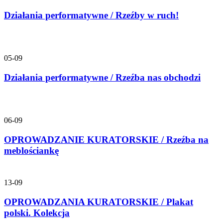
Działania performatywne / Rzeźby w ruch!
05-09
Działania performatywne / Rzeźba nas obchodzi
06-09
OPROWADZANIE KURATORSKIE / Rzeźba na
meblościankę
13-09
OPROWADZANIA KURATORSKIE / Plakat
polski. Kolekcja