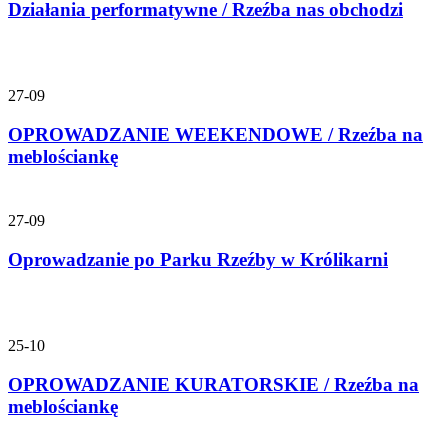
Działania performatywne / Rzeźba nas obchodzi
27-09
OPROWADZANIE WEEKENDOWE / Rzeźba na
meblościankę
27-09
Oprowadzanie po Parku Rzeźby w Królikarni
25-10
OPROWADZANIE KURATORSKIE / Rzeźba na
meblościankę