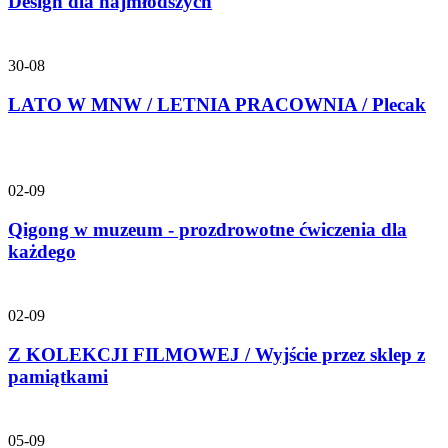
Design dla najmłodszych
30-08
LATO W MNW / LETNIA PRACOWNIA / Plecak
02-09
Qigong w muzeum - prozdrowotne ćwiczenia dla
każdego
02-09
Z KOLEKCJI FILMOWEJ / Wyjście przez sklep z
pamiątkami
05-09