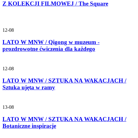
Z KOLEKCJI FILMOWEJ / The Square
12-08
LATO W MNW / Qigong w muzeum -
prozdrowotne ćwiczenia dla każdego
12-08
LATO W MNW / SZTUKA NA WAKACJACH /
Sztuka ujęta w ramy
13-08
LATO W MNW / SZTUKA NA WAKACJACH /
Botaniczne inspiracje