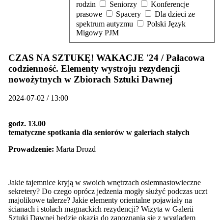
rodzin
Seniorzy
Konferencje
prasowe
Spacery
Dla dzieci ze
spektrum autyzmu
Polski Język
Migowy PJM
CZAS NA SZTUKĘ! WAKACJE '24 / Pałacowa
codzienność. Elementy wystroju rezydencji
nowożytnych w Zbiorach Sztuki Dawnej
2024-07-02 / 13:00
godz. 13.00
tematyczne spotkania dla seniorów w galeriach stałych
Prowadzenie:
Marta Drozd
Jakie tajemnice kryją w swoich wnętrzach osiemnastowieczne
sekretery? Do czego oprócz jedzenia mogły służyć podczas uczt
majolikowe talerze? Jakie elementy orientalne pojawiały na
ścianach i stołach magnackich rezydencji? Wizyta w Galerii
Sztuki Dawnej będzie okazją do zapoznania się z wyglądem