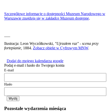
Szczegółowe informacje o dostępności Muzeum Narodowego w
Warszawie znajdują się w zakładce Muzeum dostępne
.
___
Ilustracja: Leon Wyczółkowski,
"Ujrzałem raz" - scena przy
fortepianie,
1884.
Zobacz obiekt w Cyfrowym MNW
.
Dodaj do mojego kalendarza google
Podaj e-mail i hasło do Twojego konta
E-mail
Hasło
Pozostałe wydarzenia miesiąca