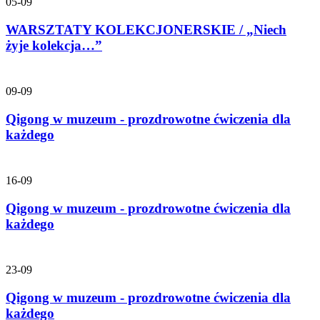
05-09
WARSZTATY KOLEKCJONERSKIE / „Niech
żyje kolekcja…”
09-09
Qigong w muzeum - prozdrowotne ćwiczenia dla
każdego
16-09
Qigong w muzeum - prozdrowotne ćwiczenia dla
każdego
23-09
Qigong w muzeum - prozdrowotne ćwiczenia dla
każdego