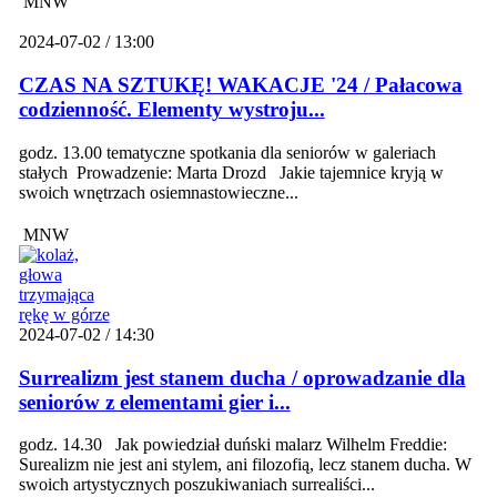
MNW
2024-07-02 / 13:00
CZAS NA SZTUKĘ! WAKACJE '24 / Pałacowa
codzienność. Elementy wystroju...
godz. 13.00 tematyczne spotkania dla seniorów w galeriach
stałych Prowadzenie: Marta Drozd Jakie tajemnice kryją w
swoich wnętrzach osiemnastowieczne...
MNW
2024-07-02 / 14:30
Surrealizm jest stanem ducha / oprowadzanie dla
seniorów z elementami gier i...
godz. 14.30 Jak powiedział duński malarz Wilhelm Freddie:
Surealizm nie jest ani stylem, ani filozofią, lecz stanem ducha. W
swoich artystycznych poszukiwaniach surrealiści...