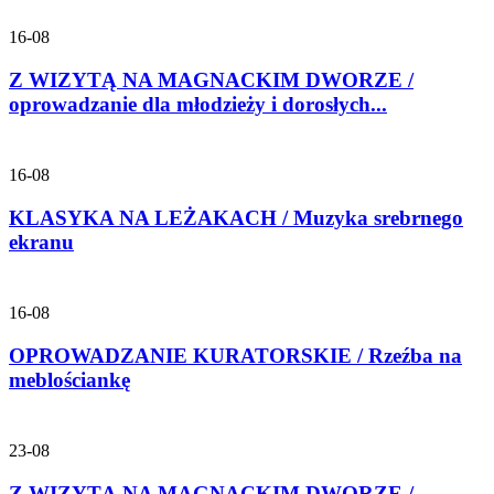
16-08
Z WIZYTĄ NA MAGNACKIM DWORZE /
oprowadzanie dla młodzieży i dorosłych...
16-08
KLASYKA NA LEŻAKACH / Muzyka srebrnego
ekranu
16-08
OPROWADZANIE KURATORSKIE / Rzeźba na
meblościankę
23-08
Z WIZYTĄ NA MAGNACKIM DWORZE /