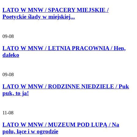
LATO W MNW / SPACERY MIEJSKIE /
Poetyckie ślady w miejskiej...
09-08
LATO W MNW / LETNIA PRACOWNIA / Hen,
daleko
09-08
LATO W MNW / RODZINNE NIEDZIELE / Puk
puk, to ja!
11-08
LATO W MNW / MUZEUM POD LUPĄ / Na
polu, łące i w ogrodzie