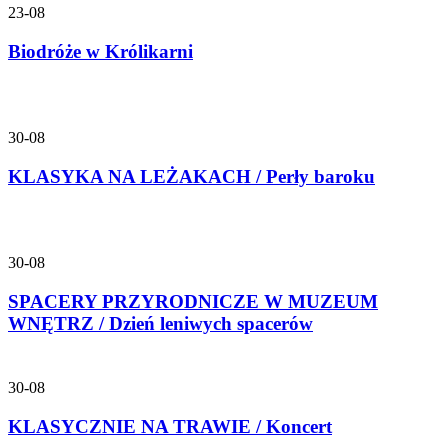
23-08
Biodróże w Królikarni
30-08
KLASYKA NA LEŻAKACH / Perły baroku
30-08
SPACERY PRZYRODNICZE W MUZEUM
WNĘTRZ / Dzień leniwych spacerów
30-08
KLASYCZNIE NA TRAWIE / Koncert