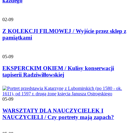
każdego
02-09
Z KOLEKCJI FILMOWEJ / Wyjście przez sklep z
pamiątkami
05-09
EKSPERCKIM OKIEM / Kulisy konserwacji
tapiserii Radziwiłłowskiej
05-09
WARSZTATY DLA NAUCZYCIELEK I
NAUCZYCIELI / Czy portrety mają zapach?