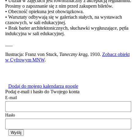
• Udział w zajęciach jest równoznaczny z akceptacją regulaminu.
Prosimy o zapoznanie się z nim przed zakupem biletów.
• Obecność opiekuna jest obowiązkowa.
• Warsztaty odbywają się w galeriach stałych, na wystawach
czasowych, w sali edukacyjnej.
• Brak barier architektonicznych, słuchawki wygłuszające, pętla
indukcyjna w sali edukacyjnej.
___
Ilustracja: Franz von Stuck,
Taneczny krąg
, 1910.
Zobacz obiekt
w Cyfrowym MNW
.
Dodaj do mojego kalendarza google
Podaj e-mail i hasło do Twojego konta
E-mail
Hasło