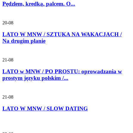
Pędzlem, kredką, palcem. O...
20-08
LATO W MNW / SZTUKA NA WAKACJACH /
Na drugim planie
21-08
LATO w MNW / PO PROSTU: oprowadzania w
prostym języku polskim /...
21-08
LATO W MNW / SLOW DATING