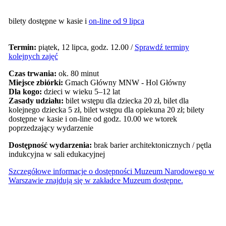
bilety dostępne w kasie i
on-line od 9 lipca
Termin:
piątek, 12 lipca, godz. 12.00 /
Sprawdź terminy
kolejnych zajęć
Czas trwania:
ok. 80 minut
Miejsce zbiórki:
Gmach Główny MNW - Hol Główny
Dla kogo:
dzieci w wieku 5–12 lat
Zasady udziału:
bilet wstępu dla dziecka 20 zł, bilet dla
kolejnego dziecka 5 zł, bilet wstępu dla opiekuna 20 zł; bilety
dostępne w kasie i on-line od godz. 10.00 we wtorek
poprzedzający wydarzenie
Dostępność wydarzenia:
brak barier architektonicznych / pętla
indukcyjna w sali edukacyjnej
Szczegółowe informacje o dostępności Muzeum Narodowego w
Warszawie znajdują się w zakładce Muzeum dostępne.