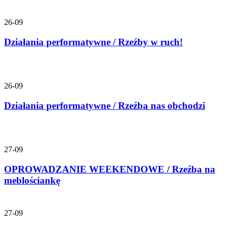
26-09
Działania performatywne / Rzeźby w ruch!
26-09
Działania performatywne / Rzeźba nas obchodzi
27-09
OPROWADZANIE WEEKENDOWE / Rzeźba na
meblościankę
27-09