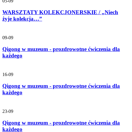
05-09
WARSZTATY KOLEKCJONERSKIE / „Niech
żyje kolekcja…”
09-09
Qigong w muzeum - prozdrowotne ćwiczenia dla
każdego
16-09
Qigong w muzeum - prozdrowotne ćwiczenia dla
każdego
23-09
Qigong w muzeum - prozdrowotne ćwiczenia dla
każdego