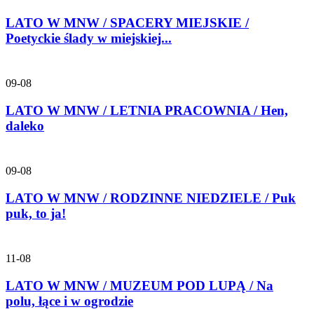
LATO W MNW / SPACERY MIEJSKIE /
Poetyckie ślady w miejskiej...
09-08
LATO W MNW / LETNIA PRACOWNIA / Hen,
daleko
09-08
LATO W MNW / RODZINNE NIEDZIELE / Puk
puk, to ja!
11-08
LATO W MNW / MUZEUM POD LUPĄ / Na
polu, łące i w ogrodzie