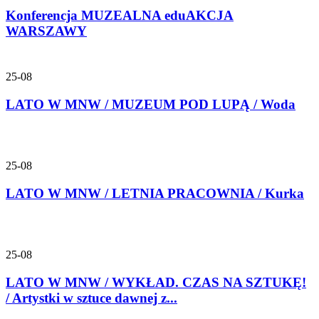
Konferencja MUZEALNA eduAKCJA
WARSZAWY
25-08
LATO W MNW / MUZEUM POD LUPĄ / Woda
25-08
LATO W MNW / LETNIA PRACOWNIA / Kurka
25-08
LATO W MNW / WYKŁAD. CZAS NA SZTUKĘ!
/ Artystki w sztuce dawnej z...