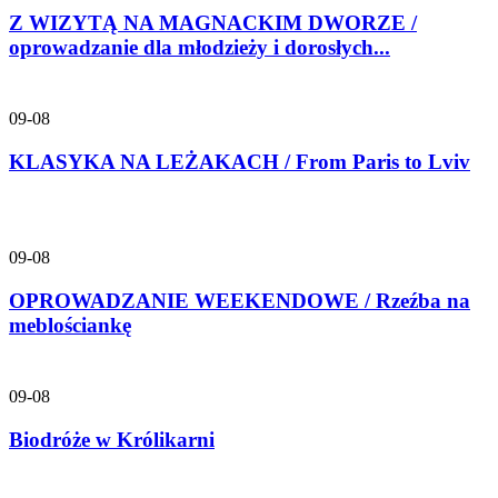
Z WIZYTĄ NA MAGNACKIM DWORZE /
oprowadzanie dla młodzieży i dorosłych...
09-08
KLASYKA NA LEŻAKACH / From Paris to Lviv
09-08
OPROWADZANIE WEEKENDOWE / Rzeźba na
meblościankę
09-08
Biodróże w Królikarni