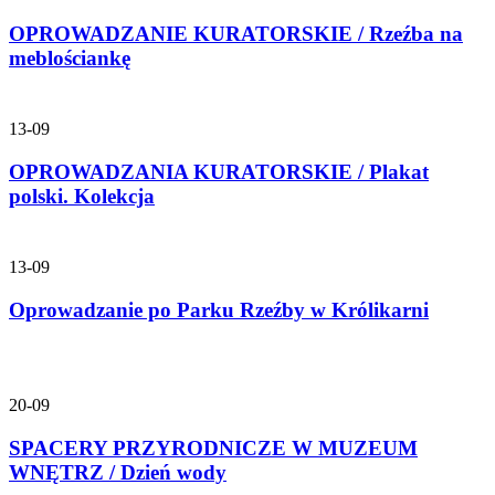
OPROWADZANIE KURATORSKIE / Rzeźba na
meblościankę
13-09
OPROWADZANIA KURATORSKIE / Plakat
polski. Kolekcja
13-09
Oprowadzanie po Parku Rzeźby w Królikarni
20-09
SPACERY PRZYRODNICZE W MUZEUM
WNĘTRZ / Dzień wody