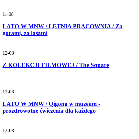
11-08
LATO W MNW / LETNIA PRACOWNIA / Za
górami, za lasami
12-08
Z KOLEKCJI FILMOWEJ / The Square
12-08
LATO W MNW / Qigong w muzeum -
prozdrowotne ćwiczenia dla każdego
12-08