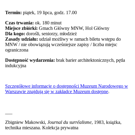
Termin:
piątek, 19 lipca, godz. 17.00
Czas trwania:
ok. 180 minut
Miejsce zbiórki:
Gmach Główny MNW, Hol Główny
Dla kogo:
dorośli, seniorzy, młodzież
Zasady udziału:
udział możliwy w ramach biletu wstępu do
MNW / nie obowiązują wcześniejsze zapisy / liczba miejsc
ograniczona
Dostępność wydarzenia:
brak barier architektonicznych, pętla
indukcyjna
Szczegółowe informacje o dostępności Muzeum Narodowego w
Warszawie znajdują się w zakładce Muzeum dostępne
.
___
Zbigniew Makowski,
Journal du surréalisme
, 1983, książka,
technika mieszana. Kolekcja prywatna