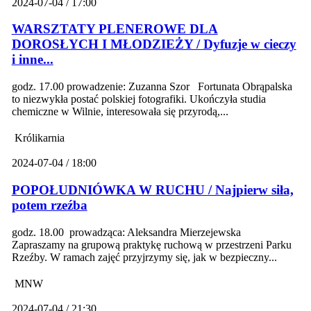
2024-07-04 / 17:00
WARSZTATY PLENEROWE DLA
DOROSŁYCH I MŁODZIEŻY / Dyfuzje w cieczy
i inne...
godz. 17.00 prowadzenie: Zuzanna Szor Fortunata Obrąpalska
to niezwykła postać polskiej fotografiki. Ukończyła studia
chemiczne w Wilnie, interesowała się przyrodą,...
Królikarnia
2024-07-04 / 18:00
POPOŁUDNIÓWKA W RUCHU / Najpierw siła,
potem rzeźba
godz. 18.00 prowadząca: Aleksandra Mierzejewska
Zapraszamy na grupową praktykę ruchową w przestrzeni Parku
Rzeźby. W ramach zajęć przyjrzymy się, jak w bezpieczny...
MNW
2024-07-04 / 21:30