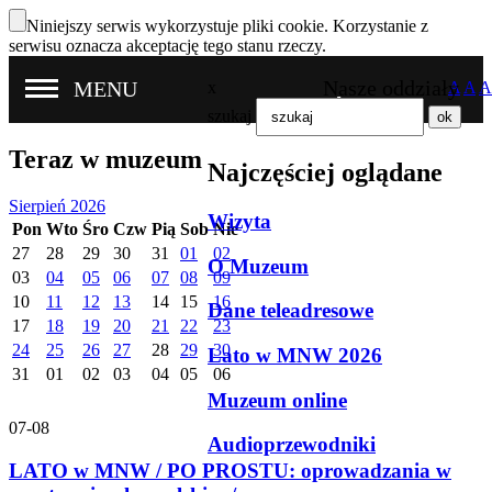
Niniejszy serwis wykorzystuje pliki cookie. Korzystanie z
serwisu oznacza akceptację tego stanu rzeczy.
Nasze oddziały
MENU
x
A
A
A
szukaj
Teraz w muzeum
Najczęściej oglądane
Sierpień 2026
Wizyta
Pon
Wto
Śro
Czw
Pią
Sob
Nie
27
28
29
30
31
01
02
O Muzeum
03
04
05
06
07
08
09
10
11
12
13
14
15
16
Dane teleadresowe
17
18
19
20
21
22
23
24
25
26
27
28
29
30
Lato w MNW 2026
31
01
02
03
04
05
06
Muzeum online
07-08
Audioprzewodniki
LATO w MNW / PO PROSTU: oprowadzania w