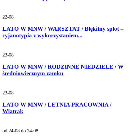
22-08
LATO W MNW / WARSZTAT / Błękitny splot –
cyjanotypia z wykorzystaniem...
23-08
LATO W MNW / RODZINNE NIEDZIELE / W
średniowiecznym zamku
23-08
LATO W MNW / LETNIA PRACOWNIA /
Wiatrak
od 24-08 do 24-08