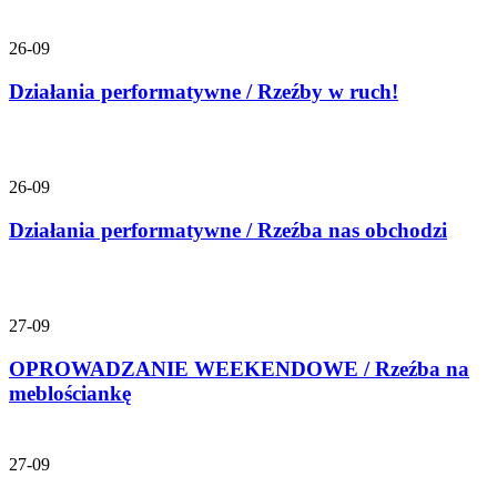
26-09
Działania performatywne / Rzeźby w ruch!
26-09
Działania performatywne / Rzeźba nas obchodzi
27-09
OPROWADZANIE WEEKENDOWE / Rzeźba na
meblościankę
27-09