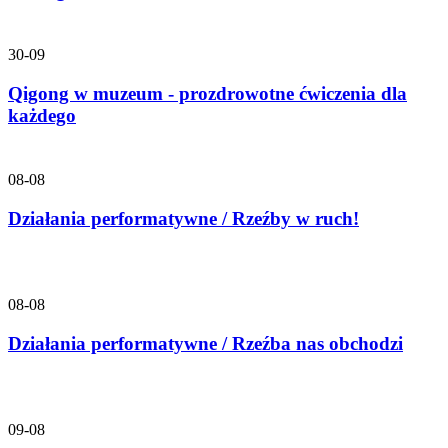
30-09
Qigong w muzeum - prozdrowotne ćwiczenia dla
każdego
08-08
Działania performatywne / Rzeźby w ruch!
08-08
Działania performatywne / Rzeźba nas obchodzi
09-08