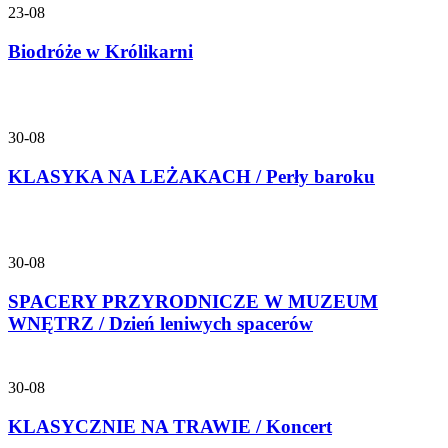
23-08
Biodróże w Królikarni
30-08
KLASYKA NA LEŻAKACH / Perły baroku
30-08
SPACERY PRZYRODNICZE W MUZEUM
WNĘTRZ / Dzień leniwych spacerów
30-08
KLASYCZNIE NA TRAWIE / Koncert