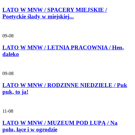
LATO W MNW / SPACERY MIEJSKIE /
Poetyckie ślady w miejskiej...
09-08
LATO W MNW / LETNIA PRACOWNIA / Hen,
daleko
09-08
LATO W MNW / RODZINNE NIEDZIELE / Puk
puk, to ja!
11-08
LATO W MNW / MUZEUM POD LUPĄ / Na
polu, łące i w ogrodzie