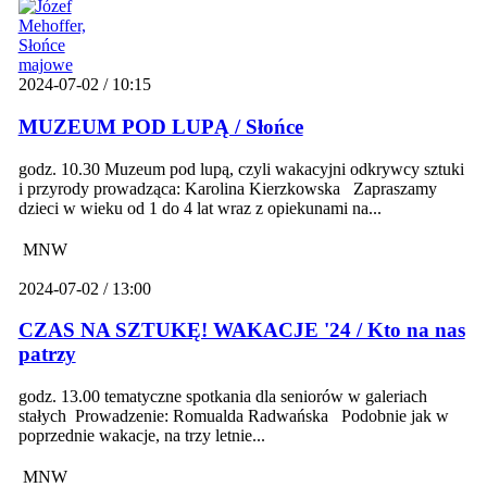
2024-07-02 / 10:15
MUZEUM POD LUPĄ / Słońce
godz. 10.30 Muzeum pod lupą, czyli wakacyjni odkrywcy sztuki
i przyrody prowadząca: Karolina Kierzkowska Zapraszamy
dzieci w wieku od 1 do 4 lat wraz z opiekunami na...
MNW
2024-07-02 / 13:00
CZAS NA SZTUKĘ! WAKACJE '24 / Kto na nas
patrzy
godz. 13.00 tematyczne spotkania dla seniorów w galeriach
stałych Prowadzenie: Romualda Radwańska Podobnie jak w
poprzednie wakacje, na trzy letnie...
MNW