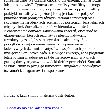
surrealistyczne. Najczęściej chodzi o przymiotnik „fantastyczny”
lub „niesamowity”. Tymczasem surrealistyczne filmy nie mogą
być definiowane przez styl czy formę, ale raczej jako rezultaty
praktyki surrealistycznej, której istotą jest badanie połączeń i
punktów styku pomiędzy różnymi sferami egzystencji oraz
skupienie nie na obiektach, scenerii lub postaciach, lecz relacjach
między nimi. Surrealizm to ruch w kierunku wolności!
Konsekwentna odmowa zafiksowania znaczeń, otwartość na
eksperymenty, których rezultaty są nieprzewidywalne,
rewolucyjny zapał, by skruszyć skostniałe normy. A od
początków swego istnienia surrealizm opierał się na
kolektywnych działaniach artystów i wspólnotach podobnie
myślących i czujących osób. Nic więc dziwnego, że w programie
letniego kina znajduje się aż tyle metaopowieści, w których
grasują duchy artystów i powidoki dzieł z przeszłości. Surrealizm
w kinie letnim to przegląd filmowych łamigłówek, podwójnych
tożsamości, anagramów i niespodzianek.
___
Ilustracja: kadr z filmu, materiały dystrybutora
Dodaj do mojego kalendarza google