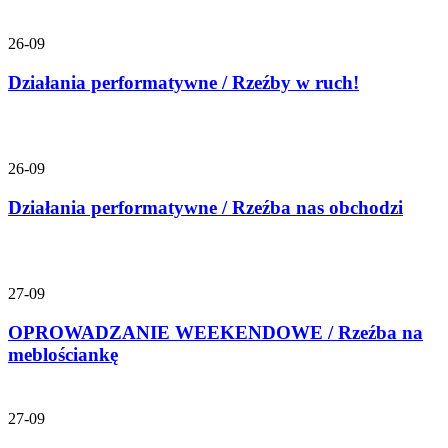
26-09
Działania performatywne / Rzeźby w ruch!
26-09
Działania performatywne / Rzeźba nas obchodzi
27-09
OPROWADZANIE WEEKENDOWE / Rzeźba na
meblościankę
27-09