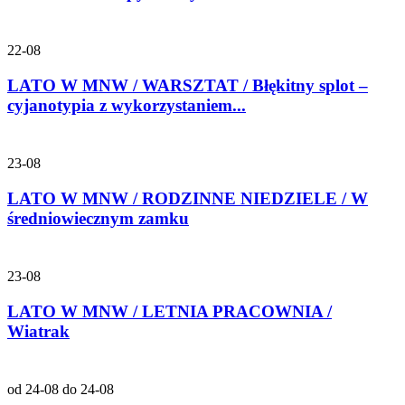
22-08
LATO W MNW / WARSZTAT / Błękitny splot –
cyjanotypia z wykorzystaniem...
23-08
LATO W MNW / RODZINNE NIEDZIELE / W
średniowiecznym zamku
23-08
LATO W MNW / LETNIA PRACOWNIA /
Wiatrak
od 24-08 do 24-08