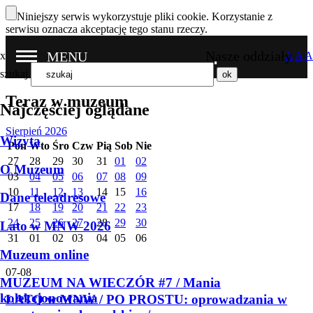
Niniejszy serwis wykorzystuje pliki cookie. Korzystanie z
serwisu oznacza akceptację tego stanu rzeczy.
Nasze oddziały
MENU
x
A
A
A
szukaj
Teraz w muzeum
Najczęściej oglądane
Sierpień 2026
Wizyta
Pon
Wto
Śro
Czw
Pią
Sob
Nie
27
28
29
30
31
01
02
O Muzeum
03
04
05
06
07
08
09
10
11
12
13
14
15
16
Dane teleadresowe
17
18
19
20
21
22
23
24
25
26
27
28
29
30
Lato w MNW 2026
31
01
02
03
04
05
06
Muzeum online
07-08
MUZEUM NA WIECZÓR #7 / Mania
kolekcjonowania
LATO w MNW / PO PROSTU: oprowadzania w