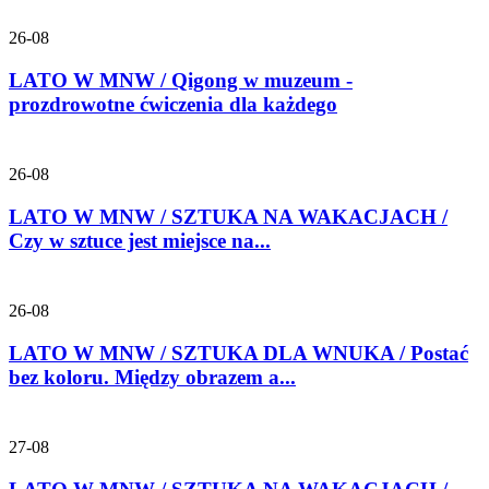
26-08
LATO W MNW / Qigong w muzeum -
prozdrowotne ćwiczenia dla każdego
26-08
LATO W MNW / SZTUKA NA WAKACJACH /
Czy w sztuce jest miejsce na...
26-08
LATO W MNW / SZTUKA DLA WNUKA / Postać
bez koloru. Między obrazem a...
27-08