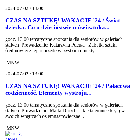
2024-07-02 / 13:00
CZAS NA SZTUKĘ! WAKACJE '24 / Świat
dziecka. Co o dzieciństwie mówi sztuka...
godz. 13.00 tematyczne spotkania dla seniorów w galeriach
stałych Prowadzenie: Katarzyna Pucuła Zabytki sztuki
średniowiecznej to przede wszystkim obiekty...
MNW
2024-07-02 / 13:00
CZAS NA SZTUKĘ! WAKACJE '24 / Pałacowa
codzienność. Elementy wystroju...
godz. 13.00 tematyczne spotkania dla seniorów w galeriach
stałych Prowadzenie: Marta Drozd Jakie tajemnice kryją w
swoich wnętrzach osiemnastowieczne...
MNW