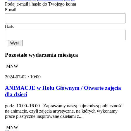
Podaj e-mail i hasło do Twojego konta
E-mail
Hasło
Pozostałe wydarzenia miesiąca
MNW
2024-07-02 / 10:00
ANIMACJE w Holu Głównym / Otwarte zajęcia
dla dzieci
godz. 10.00–16.00 Zapraszamy naszą najmłodszą publiczność
na animacje, czyli zajęcia artystyczne, na których wykonamy
prace plastyczne inspirowane dziełami z...
MNW