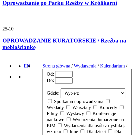
Oprowadzanie po Parku Rzeźby w Królikarni
25-10
OPROWADZANIE KURATORSKIE / Rzeźba na
meblościankę
EN
Strona główna
/
Wydarzenia
/
Kalendarium
/
Od:
Do:
Gdzie:
Spotkania i oprowadzania
Wykłady
Warsztaty
Koncerty
Filmy
Wystawy
Konferencje
naukowe
Wydarzenia tłumaczone na
PJM
Wydarzenia dla osób z dysfukcją
wzroku
Inne
Dla dzieci
Dla