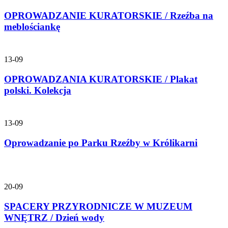
OPROWADZANIE KURATORSKIE / Rzeźba na
meblościankę
13-09
OPROWADZANIA KURATORSKIE / Plakat
polski. Kolekcja
13-09
Oprowadzanie po Parku Rzeźby w Królikarni
20-09
SPACERY PRZYRODNICZE W MUZEUM
WNĘTRZ / Dzień wody