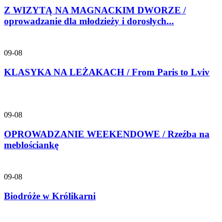
Z WIZYTĄ NA MAGNACKIM DWORZE /
oprowadzanie dla młodzieży i dorosłych...
09-08
KLASYKA NA LEŻAKACH / From Paris to Lviv
09-08
OPROWADZANIE WEEKENDOWE / Rzeźba na
meblościankę
09-08
Biodróże w Królikarni