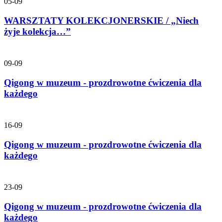
05-09
WARSZTATY KOLEKCJONERSKIE / „Niech
żyje kolekcja…”
09-09
Qigong w muzeum - prozdrowotne ćwiczenia dla
każdego
16-09
Qigong w muzeum - prozdrowotne ćwiczenia dla
każdego
23-09
Qigong w muzeum - prozdrowotne ćwiczenia dla
każdego