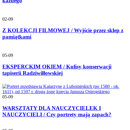
każdego
02-09
Z KOLEKCJI FILMOWEJ / Wyjście przez sklep z
pamiątkami
05-09
EKSPERCKIM OKIEM / Kulisy konserwacji
tapiserii Radziwiłłowskiej
05-09
WARSZTATY DLA NAUCZYCIELEK I
NAUCZYCIELI / Czy portrety mają zapach?