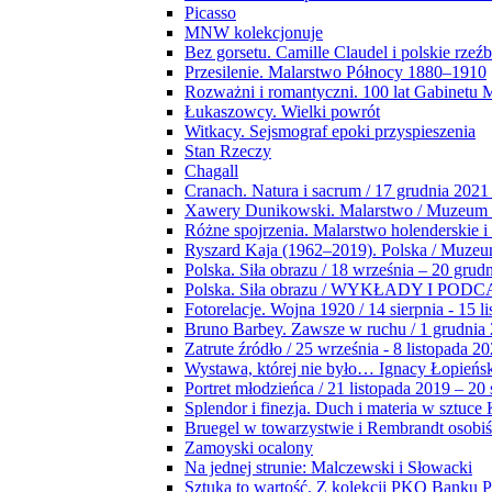
Picasso
MNW kolekcjonuje
Bez gorsetu. Camille Claudel i polskie rzeź
Przesilenie. Malarstwo Północy 1880–1910
Rozważni i romantyczni. 100 lat Gabinetu
Łukaszowcy. Wielki powrót
Witkacy. Sejsmograf epoki przyspieszenia
Stan Rzeczy
Chagall
Cranach. Natura i sacrum / 17 grudnia 2021
Xawery Dunikowski. Malarstwo / Muzeum 
Różne spojrzenia. Malarstwo holenderskie i
Ryszard Kaja (1962–2019). Polska / Muze
Polska. Siła obrazu / 18 września – 20 grud
Polska. Siła obrazu / WYKŁADY I POD
Fotorelacje. Wojna 1920 / 14 sierpnia - 15 l
Bruno Barbey. Zawsze w ruchu / 1 grudnia
Zatrute źródło / 25 września - 8 listopada 2
Wystawa, której nie było… Ignacy Łopieńs
Portret młodzieńca / 21 listopada 2019 – 20
Splendor i finezja. Duch i materia w sztuce 
Bruegel w towarzystwie i Rembrandt osobiś
Zamoyski ocalony
Na jednej strunie: Malczewski i Słowacki
Sztuka to wartość. Z kolekcji PKO Banku P