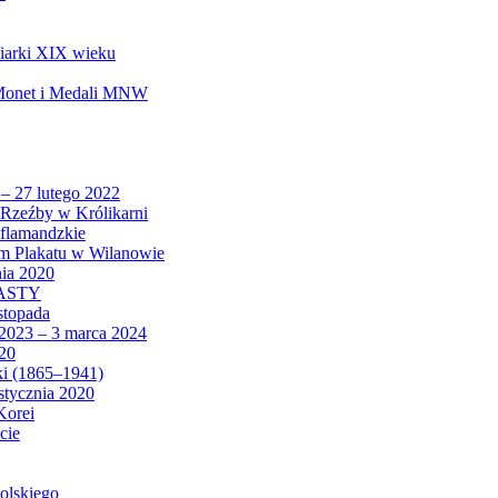
biarki XIX wieku
 Monet i Medali MNW
 – 27 lutego 2022
Rzeźby w Królikarni
 flamandzkie
um Plakatu w Wilanowie
nia 2020
CASTY
istopada
 2023 – 3 marca 2024
020
ki (1865–1941)
 stycznia 2020
Korei
cie
olskiego