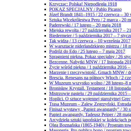
Krzycząc: Polska! Niepodległa 1918
POKAZ SPECJALNY / Pablo Picasso
Józef Brandt 1841–1915 / 22 czerwca – 30 
Sztuka Wicekrólestwa Peru / 2 marca - 20 
Paderewski / 17 lutego – 20 maja 2018
Miejska rewolta / 27 października 2017 – 2
Biedermeier / 5 października 2017 – 7 stycz
Tak widzą / 13 czerwca – 10 września 2017
W warsztacie niderlandzkiego mistrza / 18 
Podróż do Edo / 25 lutego – 7 maja 2017
Spragnieni piękna. Pokaz specjalny / 26 sty
Bezcenne. Nabytki MNW / 17 listopada 201
Życie wśród piękna / 1 października 2016 –
Marzenie i rzeczywistość. Gmach MNW / do
Brescia. Renesans na północy Włoch / 2 cz
W Muzeum wszystko wolno / 28 lutego–8 
Bronisław Krystall. Testament / 18 listopa
Mistrzowie pastelu / 29 października 2015 –
Hoplici. O sztuce wojennej starożytnej Grec
Trasa Muzeum – Zalew Zegrzyński. Estrada
Finisaż wystawy „Papież awangardy” / 30 s
Papież awangardy. Tadeusz Peiper / 28 maja
Arcydzieła sztuki japońskiej w kolekcjach p
Olga Boznańska (1865-1940) / Program to
Masoneria. Pro publico bono / program tow