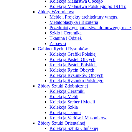
Kolekcja Malarstwa Obcego
Kolekcja Malarstwa Polskiego po 1914 r.
Zbiory Wzornictwa
Meble i Projekty architektury wnętrz
Metaloplastyka i Biżuteria
Przedmioty gospodarstwa domowego, maszy
Szkło i Ceramika
Tkanina i Odzież
Zabawki
Gabinet Rycin i Rysunków
Kolekcja Grafiki Polskiej
Kolekcja Pasteli Obcych
Kolekcja Pasteli Polskich
Kolekcja Rycin Obcych
Kolekcja Rysunków Obcych
Kolekcja Rysunku Polskiego
Zbiory Sztuki Zdobnicznej
Kolekcja Ceramiki
Kolekcja Mebli
Kolekcja Sreber i Metali
Kolekcja Szkła
Kolekcja Tkanin
Kolekcja Variów i Masoników
Zbiory Sztuki Orientalnej
Kolekcja Sztuki Chińskiej