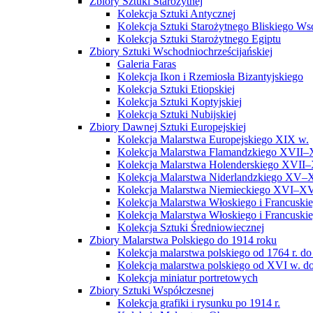
Zbiory Sztuki Starożytnej
Kolekcja Sztuki Antycznej
Kolekcja Sztuki Starożytnego Bliskiego W
Kolekcja Sztuki Starożytnego Egiptu
Zbiory Sztuki Wschodniochrześcijańskiej
Galeria Faras
Kolekcja Ikon i Rzemiosła Bizantyjskiego
Kolekcja Sztuki Etiopskiej
Kolekcja Sztuki Koptyjskiej
Kolekcja Sztuki Nubijskiej
Zbiory Dawnej Sztuki Europejskiej
Kolekcja Malarstwa Europejskiego XIX w.
Kolekcja Malarstwa Flamandzkiego XVII–
Kolekcja Malarstwa Holenderskiego XVII–
Kolekcja Malarstwa Niderlandzkiego XV–
Kolekcja Malarstwa Niemieckiego XVI–XV
Kolekcja Malarstwa Włoskiego i Francusk
Kolekcja Malarstwa Włoskiego i Francusk
Kolekcja Sztuki Średniowiecznej
Zbiory Malarstwa Polskiego do 1914 roku
Kolekcja malarstwa polskiego od 1764 r. do
Kolekcja malarstwa polskiego od XVI w. do
Kolekcja miniatur portretowych
Zbiory Sztuki Współczesnej
Kolekcja grafiki i rysunku po 1914 r.