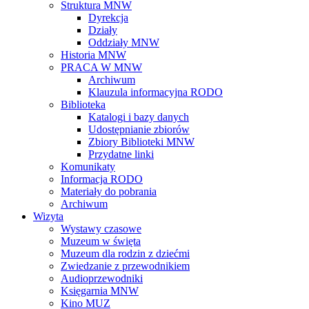
Struktura MNW
Dyrekcja
Działy
Oddziały MNW
Historia MNW
PRACA W MNW
Archiwum
Klauzula informacyjna RODO
Biblioteka
Katalogi i bazy danych
Udostępnianie zbiorów
Zbiory Biblioteki MNW
Przydatne linki
Komunikaty
Informacja RODO
Materiały do pobrania
Archiwum
Wizyta
Wystawy czasowe
Muzeum w święta
Muzeum dla rodzin z dziećmi
Zwiedzanie z przewodnikiem
Audioprzewodniki
Księgarnia MNW
Kino MUZ