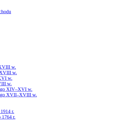
schodu
XVIII w.
XVIII w.
XVI w.
III w.
iego XIV–XVI w.
iego XVII–XVIII w.
 1914 r.
 1764 r.