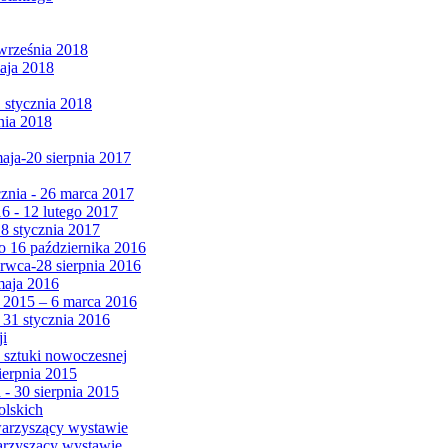
września 2018
maja 2018
1 stycznia 2018
nia 2018
maja-20 sierpnia 2017
cznia - 26 marca 2017
6 - 12 lutego 2017
 8 stycznia 2017
 16 października 2016
erwca-28 sierpnia 2016
maja 2016
da 2015 – 6 marca 2016
 31 stycznia 2016
ji
 sztuki nowoczesnej
ierpnia 2015
 - 30 sierpnia 2015
olskich
warzyszący wystawie
arzyszący wystawie