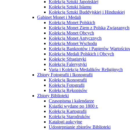
Kolekcja Sztuki Japońskiej
Kolekcja Sztuki Islamu
Kolekcja Sztuki Buddyjskiej i Hinduskiej
Gabinet Monet i Medali
Kolekcja Monet Polskich
Kolekcja Monet Ziem z Polską Związanych
Kolekcja Monet Obcych
Kolekcja Monet Antycznych
Kolekcja Monet Wschodu
Kolekcja Banknotów i Papierów Wartości
Kolekcja Medali Polskich i Obcych
Kolekcje Sfragistyki
Kolekcja Falerystyki
Varia i Kolekcja Medalików Religijnych
Zbiory Fotografii i Ikonografii
Kolekcja Ikonografii
Kolekcja Fotografii
Kolekcja Rękopisów
Zbiory Biblioteki
Czasopisma i kalendarze
Książki wydane po 1800 r.
Kolekcja Kartografii
Kolekcja Starodruków
Katalogi aukcyjne
Udostępnianie zbiorów Biblioteki