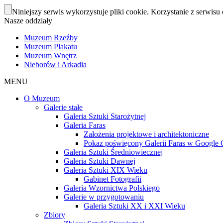
Niniejszy serwis wykorzystuje pliki cookie. Korzystanie z serwisu 
Nasze oddziały
Muzeum Rzeźby
Muzeum Plakatu
Muzeum Wnętrz
Nieborów i Arkadia
MENU
O Muzeum
Galerie stałe
Galeria Sztuki Starożytnej
Galeria Faras
Założenia projektowe i architektoniczne
Pokaz poświęcony Galerii Faras w Google Cu
Galeria Sztuki Średniowiecznej
Galeria Sztuki Dawnej
Galeria Sztuki XIX Wieku
Gabinet Fotografii
Galeria Wzornictwa Polskiego
Galerie w przygotowaniu
Galeria Sztuki XX i XXI Wieku
Zbiory