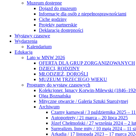
Muzeum dostępne
Dojazd do muzeum
Informacje dla osób z niepełnosprawnościami
Ciche godziny
Projekty partnerskie
Deklaracja dostępności
Wystawy czasowe
Wydarzenia
Kalendarium
Edukacja
Lato w MNW 2026
OFERTA DLA GRUP ZORGANIZOWANYCH
DZIECI, RODZINY
MŁODZIEŻ, DOROŚLI
MUZEUM TRZECIEGO WIEKU
Programy do wystaw czasowych
Kolekcjoner. Ignacy Korwin-Milewski (1846–192
Olga Boznańska
Mityczne otwarcie / Galeria Sztuki Starożytnej
Archiwum
Czarny karnawał / 3 października 2025 – 11
Autoportrety / 21 marca – 20 lipca 2025
Józef Chełmoński / 27 września 2024 – 2 lu
Surrealizm. Inne mity / 10 maja 2024 – 11 s
Arkadia / 17 listopada 2023 – 17 marca 202