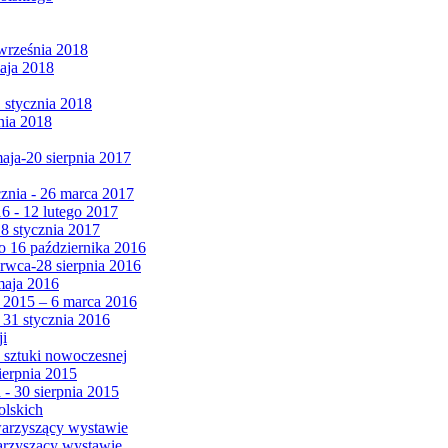
września 2018
maja 2018
1 stycznia 2018
nia 2018
maja-20 sierpnia 2017
cznia - 26 marca 2017
6 - 12 lutego 2017
 8 stycznia 2017
 16 października 2016
erwca-28 sierpnia 2016
maja 2016
da 2015 – 6 marca 2016
 31 stycznia 2016
ji
 sztuki nowoczesnej
ierpnia 2015
 - 30 sierpnia 2015
olskich
warzyszący wystawie
arzyszący wystawie