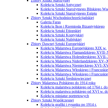
Zbiory Sztuki Starożytnej
Kolekcja Sztuki Antycznej
Kolekcja Sztuki Starożytnego Bliskiego W
Kolekcja Sztuki Starożytnego Egiptu
Zbiory Sztuki Wschodniochrześcijańskiej
Galeria Faras
Kolekcja Ikon i Rzemiosła Bizantyjskiego
Kolekcja Sztuki Etiopskiej
Kolekcja Sztuki Koptyjskiej
Kolekcja Sztuki Nubijskiej
Zbiory Dawnej Sztuki Europejskiej
Kolekcja Malarstwa Europejskiego XIX w.
Kolekcja Malarstwa Flamandzkiego XVII–
Kolekcja Malarstwa Holenderskiego XVII–
Kolekcja Malarstwa Niderlandzkiego XV–
Kolekcja Malarstwa Niemieckiego XVI–XV
Kolekcja Malarstwa Włoskiego i Francusk
Kolekcja Malarstwa Włoskiego i Francusk
Kolekcja Sztuki Średniowiecznej
Zbiory Malarstwa Polskiego do 1914 roku
Kolekcja malarstwa polskiego od 1764 r. do
Kolekcja malarstwa polskiego od XVI w. do
Kolekcja miniatur portretowych
Zbiory Sztuki Współczesnej
Kolekcja grafiki i rysunku po 1914 r.