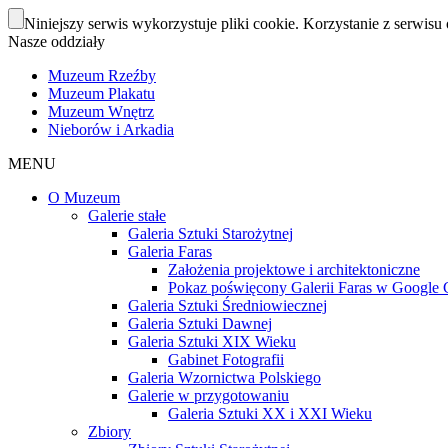
Niniejszy serwis wykorzystuje pliki cookie. Korzystanie z serwisu 
Nasze oddziały
Muzeum Rzeźby
Muzeum Plakatu
Muzeum Wnętrz
Nieborów i Arkadia
MENU
O Muzeum
Galerie stałe
Galeria Sztuki Starożytnej
Galeria Faras
Założenia projektowe i architektoniczne
Pokaz poświęcony Galerii Faras w Google Cu
Galeria Sztuki Średniowiecznej
Galeria Sztuki Dawnej
Galeria Sztuki XIX Wieku
Gabinet Fotografii
Galeria Wzornictwa Polskiego
Galerie w przygotowaniu
Galeria Sztuki XX i XXI Wieku
Zbiory