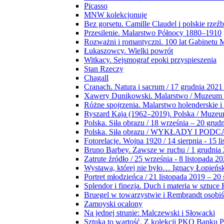
Picasso
MNW kolekcjonuje
Bez gorsetu. Camille Claudel i polskie rzeź
Przesilenie. Malarstwo Północy 1880–1910
Rozważni i romantyczni. 100 lat Gabinetu
Łukaszowcy. Wielki powrót
Witkacy. Sejsmograf epoki przyspieszenia
Stan Rzeczy
Chagall
Cranach. Natura i sacrum / 17 grudnia 2021
Xawery Dunikowski. Malarstwo / Muzeum 
Różne spojrzenia. Malarstwo holenderskie i
Ryszard Kaja (1962–2019). Polska / Muze
Polska. Siła obrazu / 18 września – 20 grud
Polska. Siła obrazu / WYKŁADY I POD
Fotorelacje. Wojna 1920 / 14 sierpnia - 15 l
Bruno Barbey. Zawsze w ruchu / 1 grudnia
Zatrute źródło / 25 września - 8 listopada 2
Wystawa, której nie było… Ignacy Łopieńs
Portret młodzieńca / 21 listopada 2019 – 20
Splendor i finezja. Duch i materia w sztuce 
Bruegel w towarzystwie i Rembrandt osobiś
Zamoyski ocalony
Na jednej strunie: Malczewski i Słowacki
Sztuka to wartość. Z kolekcji PKO Banku P