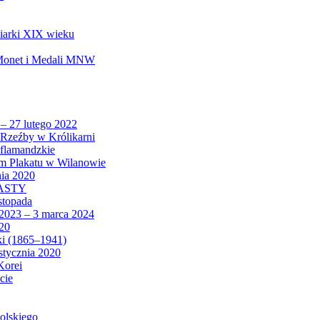
biarki XIX wieku
 Monet i Medali MNW
 – 27 lutego 2022
Rzeźby w Królikarni
 flamandzkie
um Plakatu w Wilanowie
nia 2020
CASTY
istopada
 2023 – 3 marca 2024
020
ki (1865–1941)
 stycznia 2020
Korei
cie
olskiego