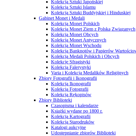
Kolekcja Sztuki Japońskiej
Kolekcja Sztuki Islamu
Kolekcja Sztuki Buddyjskiej i Hinduskiej
Gabinet Monet i Medali
Kolekcja Monet Polskich
Kolekcja Monet Ziem z Polską Związanych
Kolekcja Monet Obcych
Kolekcja Monet Antycznych
Kolekcja Monet Wschodu
Kolekcja Banknotów i Papierów Wartości
Kolekcja Medali Polskich i Obcych
Kolekcje Sfragistyki
Kolekcja Falerystyki
Varia i Kolekcja Medalików Religijnych
Zbiory Fotografii i Ikonografii
Kolekcja Ikonografii
Kolekcja Fotografii
Kolekcja Rękopisów
Zbiory Biblioteki
Czasopisma i kalendarze
Książki wydane po 1800 r.
Kolekcja Kartografii
Kolekcja Starodruków
Katalogi aukcyjne
Udostępnianie zbiorów Biblioteki