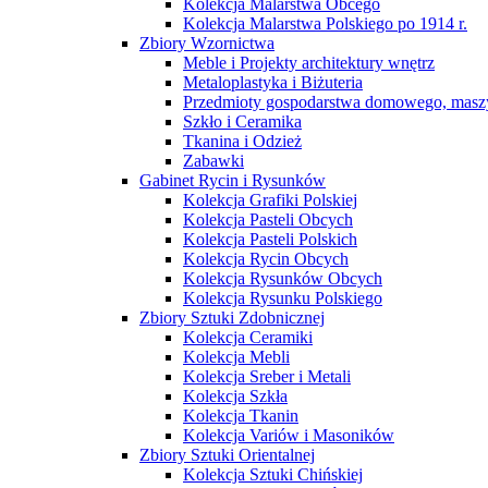
Kolekcja Malarstwa Obcego
Kolekcja Malarstwa Polskiego po 1914 r.
Zbiory Wzornictwa
Meble i Projekty architektury wnętrz
Metaloplastyka i Biżuteria
Przedmioty gospodarstwa domowego, maszy
Szkło i Ceramika
Tkanina i Odzież
Zabawki
Gabinet Rycin i Rysunków
Kolekcja Grafiki Polskiej
Kolekcja Pasteli Obcych
Kolekcja Pasteli Polskich
Kolekcja Rycin Obcych
Kolekcja Rysunków Obcych
Kolekcja Rysunku Polskiego
Zbiory Sztuki Zdobnicznej
Kolekcja Ceramiki
Kolekcja Mebli
Kolekcja Sreber i Metali
Kolekcja Szkła
Kolekcja Tkanin
Kolekcja Variów i Masoników
Zbiory Sztuki Orientalnej
Kolekcja Sztuki Chińskiej