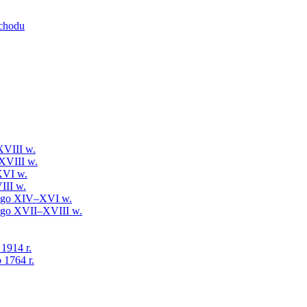
schodu
XVIII w.
XVIII w.
XVI w.
III w.
iego XIV–XVI w.
iego XVII–XVIII w.
 1914 r.
 1764 r.