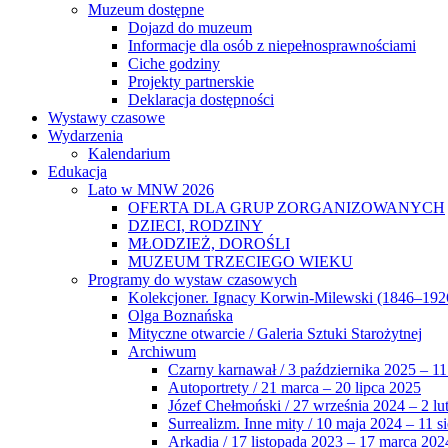
Muzeum dostępne
Dojazd do muzeum
Informacje dla osób z niepełnosprawnościami
Ciche godziny
Projekty partnerskie
Deklaracja dostępności
Wystawy czasowe
Wydarzenia
Kalendarium
Edukacja
Lato w MNW 2026
OFERTA DLA GRUP ZORGANIZOWANYCH
DZIECI, RODZINY
MŁODZIEŻ, DOROŚLI
MUZEUM TRZECIEGO WIEKU
Programy do wystaw czasowych
Kolekcjoner. Ignacy Korwin-Milewski (1846–192
Olga Boznańska
Mityczne otwarcie / Galeria Sztuki Starożytnej
Archiwum
Czarny karnawał / 3 października 2025 – 11
Autoportrety / 21 marca – 20 lipca 2025
Józef Chełmoński / 27 września 2024 – 2 lu
Surrealizm. Inne mity / 10 maja 2024 – 11 s
Arkadia / 17 listopada 2023 – 17 marca 202