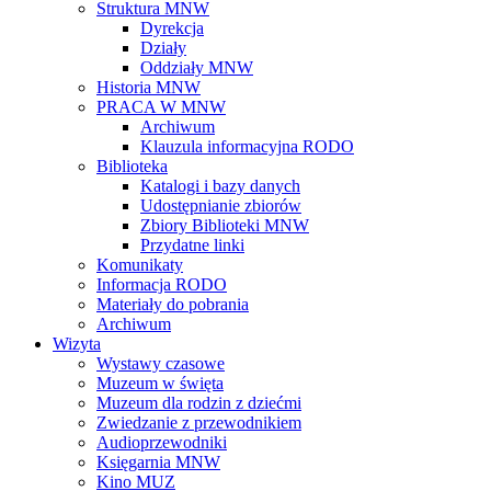
Struktura MNW
Dyrekcja
Działy
Oddziały MNW
Historia MNW
PRACA W MNW
Archiwum
Klauzula informacyjna RODO
Biblioteka
Katalogi i bazy danych
Udostępnianie zbiorów
Zbiory Biblioteki MNW
Przydatne linki
Komunikaty
Informacja RODO
Materiały do pobrania
Archiwum
Wizyta
Wystawy czasowe
Muzeum w święta
Muzeum dla rodzin z dziećmi
Zwiedzanie z przewodnikiem
Audioprzewodniki
Księgarnia MNW
Kino MUZ