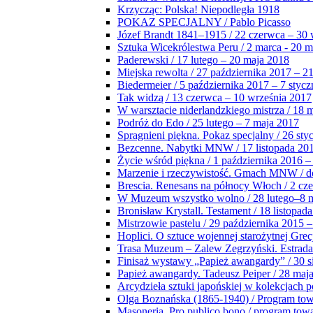
Krzycząc: Polska! Niepodległa 1918
POKAZ SPECJALNY / Pablo Picasso
Józef Brandt 1841–1915 / 22 czerwca – 30 
Sztuka Wicekrólestwa Peru / 2 marca - 20 
Paderewski / 17 lutego – 20 maja 2018
Miejska rewolta / 27 października 2017 – 2
Biedermeier / 5 października 2017 – 7 stycz
Tak widzą / 13 czerwca – 10 września 2017
W warsztacie niderlandzkiego mistrza / 18 
Podróż do Edo / 25 lutego – 7 maja 2017
Spragnieni piękna. Pokaz specjalny / 26 sty
Bezcenne. Nabytki MNW / 17 listopada 201
Życie wśród piękna / 1 października 2016 –
Marzenie i rzeczywistość. Gmach MNW / do
Brescia. Renesans na północy Włoch / 2 cz
W Muzeum wszystko wolno / 28 lutego–8 
Bronisław Krystall. Testament / 18 listopa
Mistrzowie pastelu / 29 października 2015 –
Hoplici. O sztuce wojennej starożytnej Grec
Trasa Muzeum – Zalew Zegrzyński. Estrada
Finisaż wystawy „Papież awangardy” / 30 s
Papież awangardy. Tadeusz Peiper / 28 maja
Arcydzieła sztuki japońskiej w kolekcjach p
Olga Boznańska (1865-1940) / Program to
Masoneria. Pro publico bono / program tow