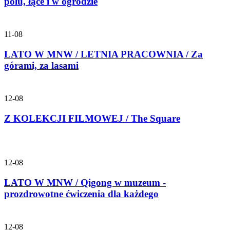
polu, łące i w ogrodzie
11-08
LATO W MNW / LETNIA PRACOWNIA / Za
górami, za lasami
12-08
Z KOLEKCJI FILMOWEJ / The Square
12-08
LATO W MNW / Qigong w muzeum -
prozdrowotne ćwiczenia dla każdego
12-08