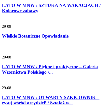
LATO W MNW / SZTUKA NA WAKACJACH /
Kolorowe zabawy
29-08
Wielkie Botaniczne Opowiadanie
29-08
LATO W MNW / Piękne i praktyczne – Galeria
Wzornictwa Polskiego /...
29-08
LATO W MNW / OTWARTY SZKICOWNIK –
rysuj wśród arcydzieł! / Sztafaż w...