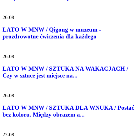
26-08
LATO W MNW / Qigong w muzeum -
prozdrowotne ćwiczenia dla każdego
26-08
LATO W MNW / SZTUKA NA WAKACJACH /
Czy w sztuce jest miejsce na...
26-08
LATO W MNW / SZTUKA DLA WNUKA / Postać
bez koloru. Między obrazem a...
27-08