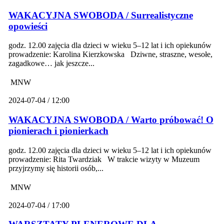
WAKACYJNA SWOBODA / Surrealistyczne
opowieści
godz. 12.00 zajęcia dla dzieci w wieku 5–12 lat i ich opiekunów
prowadzenie: Karolina Kierzkowska Dziwne, straszne, wesołe,
zagadkowe… jak jeszcze...
MNW
2024-07-04 / 12:00
WAKACYJNA SWOBODA / Warto próbować! O
pionierach i pionierkach
godz. 12.00 zajęcia dla dzieci w wieku 5–12 lat i ich opiekunów
prowadzenie: Rita Twardziak W trakcie wizyty w Muzeum
przyjrzymy się historii osób,...
MNW
2024-07-04 / 17:00