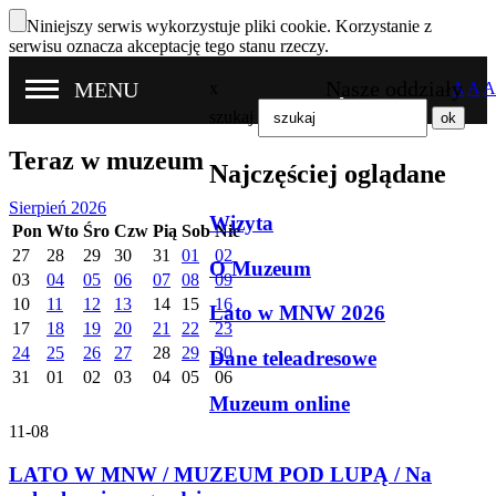
Niniejszy serwis wykorzystuje pliki cookie. Korzystanie z
serwisu oznacza akceptację tego stanu rzeczy.
Nasze oddziały
MENU
x
A
A
A
szukaj
Teraz w muzeum
Najczęściej oglądane
Sierpień 2026
Wizyta
Pon
Wto
Śro
Czw
Pią
Sob
Nie
27
28
29
30
31
01
02
O Muzeum
03
04
05
06
07
08
09
10
11
12
13
14
15
16
Lato w MNW 2026
17
18
19
20
21
22
23
24
25
26
27
28
29
30
Dane teleadresowe
31
01
02
03
04
05
06
Muzeum online
11-08
LATO W MNW / MUZEUM POD LUPĄ / Na