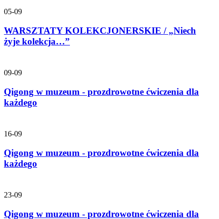
05-09
WARSZTATY KOLEKCJONERSKIE / „Niech
żyje kolekcja…”
09-09
Qigong w muzeum - prozdrowotne ćwiczenia dla
każdego
16-09
Qigong w muzeum - prozdrowotne ćwiczenia dla
każdego
23-09
Qigong w muzeum - prozdrowotne ćwiczenia dla