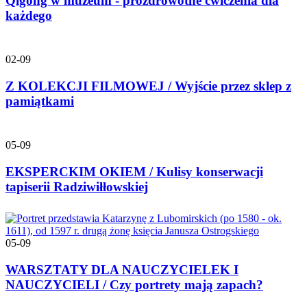
Qigong w muzeum - prozdrowotne ćwiczenia dla
każdego
02-09
Z KOLEKCJI FILMOWEJ / Wyjście przez sklep z
pamiątkami
05-09
EKSPERCKIM OKIEM / Kulisy konserwacji
tapiserii Radziwiłłowskiej
05-09
WARSZTATY DLA NAUCZYCIELEK I
NAUCZYCIELI / Czy portrety mają zapach?