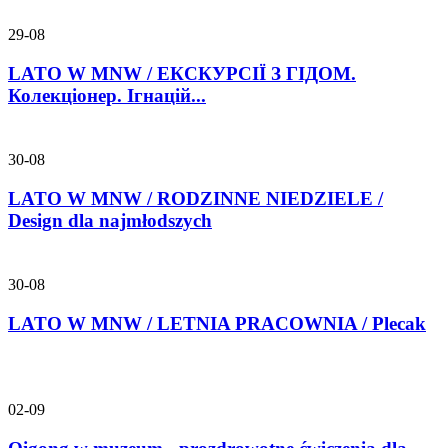
29-08
LATO W MNW / ЕКСКУРСІЇ З ГІДОМ.
Колекціонер. Ігнацій...
30-08
LATO W MNW / RODZINNE NIEDZIELE /
Design dla najmłodszych
30-08
LATO W MNW / LETNIA PRACOWNIA / Plecak
02-09