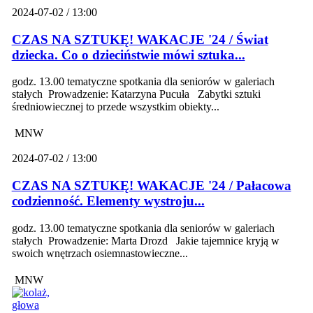
2024-07-02 / 13:00
CZAS NA SZTUKĘ! WAKACJE '24 / Świat
dziecka. Co o dzieciństwie mówi sztuka...
godz. 13.00 tematyczne spotkania dla seniorów w galeriach
stałych Prowadzenie: Katarzyna Pucuła Zabytki sztuki
średniowiecznej to przede wszystkim obiekty...
MNW
2024-07-02 / 13:00
CZAS NA SZTUKĘ! WAKACJE '24 / Pałacowa
codzienność. Elementy wystroju...
godz. 13.00 tematyczne spotkania dla seniorów w galeriach
stałych Prowadzenie: Marta Drozd Jakie tajemnice kryją w
swoich wnętrzach osiemnastowieczne...
MNW