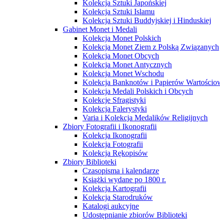
Kolekcja Sztuki Japońskiej
Kolekcja Sztuki Islamu
Kolekcja Sztuki Buddyjskiej i Hinduskiej
Gabinet Monet i Medali
Kolekcja Monet Polskich
Kolekcja Monet Ziem z Polską Związanych
Kolekcja Monet Obcych
Kolekcja Monet Antycznych
Kolekcja Monet Wschodu
Kolekcja Banknotów i Papierów Wartości
Kolekcja Medali Polskich i Obcych
Kolekcje Sfragistyki
Kolekcja Falerystyki
Varia i Kolekcja Medalików Religijnych
Zbiory Fotografii i Ikonografii
Kolekcja Ikonografii
Kolekcja Fotografii
Kolekcja Rękopisów
Zbiory Biblioteki
Czasopisma i kalendarze
Książki wydane po 1800 r.
Kolekcja Kartografii
Kolekcja Starodruków
Katalogi aukcyjne
Udostępnianie zbiorów Biblioteki