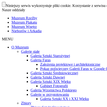
Niniejszy serwis wykorzystuje pliki cookie. Korzystanie z serwisu 
Nasze oddziały
Muzeum Rzeźby
Muzeum Plakatu
Muzeum Wnętrz
Nieborów i Arkadia
MENU
O Muzeum
Galerie stałe
Galeria Sztuki Starożytnej
Galeria Faras
Założenia projektowe i architektoniczne
Pokaz poświęcony Galerii Faras w Google Cu
Galeria Sztuki Średniowiecznej
Galeria Sztuki Dawnej
Galeria Sztuki XIX Wieku
Gabinet Fotografii
Galeria Wzornictwa Polskiego
Galerie w przygotowaniu
Galeria Sztuki XX i XXI Wieku
Zbiory