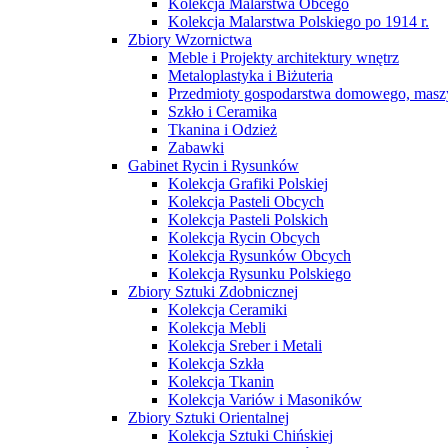
Kolekcja Malarstwa Obcego
Kolekcja Malarstwa Polskiego po 1914 r.
Zbiory Wzornictwa
Meble i Projekty architektury wnętrz
Metaloplastyka i Biżuteria
Przedmioty gospodarstwa domowego, maszy
Szkło i Ceramika
Tkanina i Odzież
Zabawki
Gabinet Rycin i Rysunków
Kolekcja Grafiki Polskiej
Kolekcja Pasteli Obcych
Kolekcja Pasteli Polskich
Kolekcja Rycin Obcych
Kolekcja Rysunków Obcych
Kolekcja Rysunku Polskiego
Zbiory Sztuki Zdobnicznej
Kolekcja Ceramiki
Kolekcja Mebli
Kolekcja Sreber i Metali
Kolekcja Szkła
Kolekcja Tkanin
Kolekcja Variów i Masoników
Zbiory Sztuki Orientalnej
Kolekcja Sztuki Chińskiej