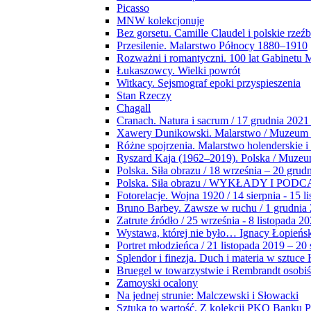
Picasso
MNW kolekcjonuje
Bez gorsetu. Camille Claudel i polskie rzeź
Przesilenie. Malarstwo Północy 1880–1910
Rozważni i romantyczni. 100 lat Gabinetu
Łukaszowcy. Wielki powrót
Witkacy. Sejsmograf epoki przyspieszenia
Stan Rzeczy
Chagall
Cranach. Natura i sacrum / 17 grudnia 2021
Xawery Dunikowski. Malarstwo / Muzeum 
Różne spojrzenia. Malarstwo holenderskie i
Ryszard Kaja (1962–2019). Polska / Muze
Polska. Siła obrazu / 18 września – 20 grud
Polska. Siła obrazu / WYKŁADY I POD
Fotorelacje. Wojna 1920 / 14 sierpnia - 15 l
Bruno Barbey. Zawsze w ruchu / 1 grudnia
Zatrute źródło / 25 września - 8 listopada 2
Wystawa, której nie było… Ignacy Łopieńs
Portret młodzieńca / 21 listopada 2019 – 20
Splendor i finezja. Duch i materia w sztuce 
Bruegel w towarzystwie i Rembrandt osobiś
Zamoyski ocalony
Na jednej strunie: Malczewski i Słowacki
Sztuka to wartość. Z kolekcji PKO Banku P