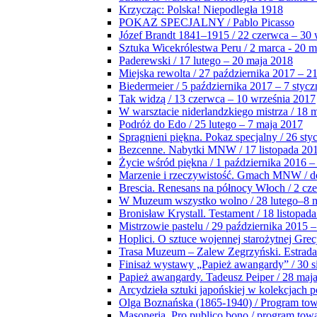
Krzycząc: Polska! Niepodległa 1918
POKAZ SPECJALNY / Pablo Picasso
Józef Brandt 1841–1915 / 22 czerwca – 30 
Sztuka Wicekrólestwa Peru / 2 marca - 20 
Paderewski / 17 lutego – 20 maja 2018
Miejska rewolta / 27 października 2017 – 2
Biedermeier / 5 października 2017 – 7 stycz
Tak widzą / 13 czerwca – 10 września 2017
W warsztacie niderlandzkiego mistrza / 18 
Podróż do Edo / 25 lutego – 7 maja 2017
Spragnieni piękna. Pokaz specjalny / 26 sty
Bezcenne. Nabytki MNW / 17 listopada 201
Życie wśród piękna / 1 października 2016 –
Marzenie i rzeczywistość. Gmach MNW / do
Brescia. Renesans na północy Włoch / 2 cz
W Muzeum wszystko wolno / 28 lutego–8 
Bronisław Krystall. Testament / 18 listopa
Mistrzowie pastelu / 29 października 2015 –
Hoplici. O sztuce wojennej starożytnej Grec
Trasa Muzeum – Zalew Zegrzyński. Estrada
Finisaż wystawy „Papież awangardy” / 30 s
Papież awangardy. Tadeusz Peiper / 28 maja
Arcydzieła sztuki japońskiej w kolekcjach p
Olga Boznańska (1865-1940) / Program to
Masoneria. Pro publico bono / program tow