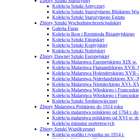
Zbiory Sztuki Starożytnej
Kolekcja Sztuki Antycznej
Kolekcja Sztuki Starożytnego Bliskiego W
Kolekcja Sztuki Starożytnego Egiptu
Zbiory Sztuki Wschodniochrześcijańskiej
Galeria Faras
Kolekcja Ikon i Rzemiosła Bizantyjskiego
Kolekcja Sztuki Etiopskiej
Kolekcja Sztuki Koptyjskiej
Kolekcja Sztuki Nubijskiej
Zbiory Dawnej Sztuki Europejskiej
Kolekcja Malarstwa Europejskiego XIX w.
Kolekcja Malarstwa Flamandzkiego XVII–
Kolekcja Malarstwa Holenderskiego XVII–
Kolekcja Malarstwa Niderlandzkiego XV–
Kolekcja Malarstwa Niemieckiego XVI–XV
Kolekcja Malarstwa Włoskiego i Francusk
Kolekcja Malarstwa Włoskiego i Francusk
Kolekcja Sztuki Średniowiecznej
Zbiory Malarstwa Polskiego do 1914 roku
Kolekcja malarstwa polskiego od 1764 r. do
Kolekcja malarstwa polskiego od XVI w. do
Kolekcja miniatur portretowych
Zbiory Sztuki Współczesnej
Kolekcja grafiki i rysunku po 1914 r.