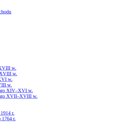
schodu
XVIII w.
XVIII w.
XVI w.
III w.
iego XIV–XVI w.
iego XVII–XVIII w.
 1914 r.
 1764 r.