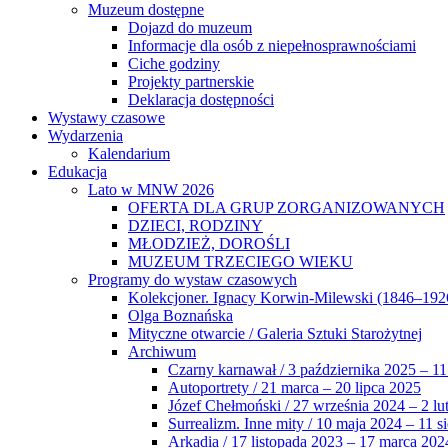
Muzeum dostępne
Dojazd do muzeum
Informacje dla osób z niepełnosprawnościami
Ciche godziny
Projekty partnerskie
Deklaracja dostępności
Wystawy czasowe
Wydarzenia
Kalendarium
Edukacja
Lato w MNW 2026
OFERTA DLA GRUP ZORGANIZOWANYCH
DZIECI, RODZINY
MŁODZIEŻ, DOROŚLI
MUZEUM TRZECIEGO WIEKU
Programy do wystaw czasowych
Kolekcjoner. Ignacy Korwin-Milewski (1846–192
Olga Boznańska
Mityczne otwarcie / Galeria Sztuki Starożytnej
Archiwum
Czarny karnawał / 3 października 2025 – 11
Autoportrety / 21 marca – 20 lipca 2025
Józef Chełmoński / 27 września 2024 – 2 lu
Surrealizm. Inne mity / 10 maja 2024 – 11 s
Arkadia / 17 listopada 2023 – 17 marca 202