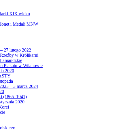
biarki XIX wieku
 Monet i Medali MNW
 – 27 lutego 2022
Rzeźby w Królikarni
 flamandzkie
um Plakatu w Wilanowie
nia 2020
CASTY
istopada
 2023 – 3 marca 2024
020
ki (1865–1941)
 stycznia 2020
Korei
cie
olskiego