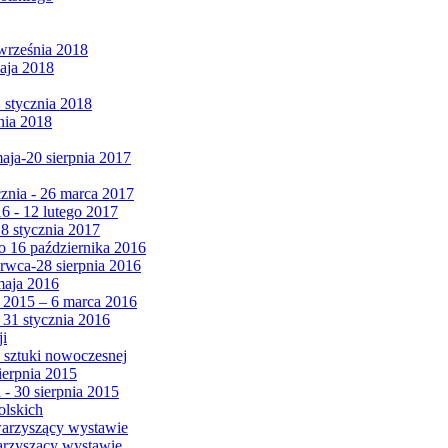
września 2018
maja 2018
1 stycznia 2018
nia 2018
maja-20 sierpnia 2017
cznia - 26 marca 2017
6 - 12 lutego 2017
 8 stycznia 2017
 16 października 2016
erwca-28 sierpnia 2016
maja 2016
da 2015 – 6 marca 2016
 31 stycznia 2016
ji
 sztuki nowoczesnej
ierpnia 2015
 - 30 sierpnia 2015
olskich
warzyszący wystawie
arzyszący wystawie