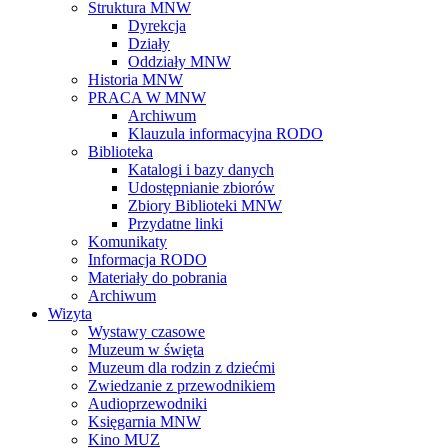
Struktura MNW
Dyrekcja
Działy
Oddziały MNW
Historia MNW
PRACA W MNW
Archiwum
Klauzula informacyjna RODO
Biblioteka
Katalogi i bazy danych
Udostępnianie zbiorów
Zbiory Biblioteki MNW
Przydatne linki
Komunikaty
Informacja RODO
Materiały do pobrania
Archiwum
Wizyta
Wystawy czasowe
Muzeum w święta
Muzeum dla rodzin z dziećmi
Zwiedzanie z przewodnikiem
Audioprzewodniki
Księgarnia MNW
Kino MUZ