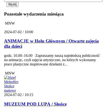
Pozostałe wydarzenia miesiąca
MNW
2024-07-02 / 10:00
ANIMACJE w Holu Głównym / Otwarte zajęcia
dla dzieci
godz. 10.00–16.00 Zapraszamy naszą najmłodszą publiczność
na animacje, czyli zajęcia artystyczne, na których wykonamy
prace plastyczne inspirowane dziełami z...
MNW
2024-07-02 / 10:15
MUZEUM POD LUPĄ / Słońce