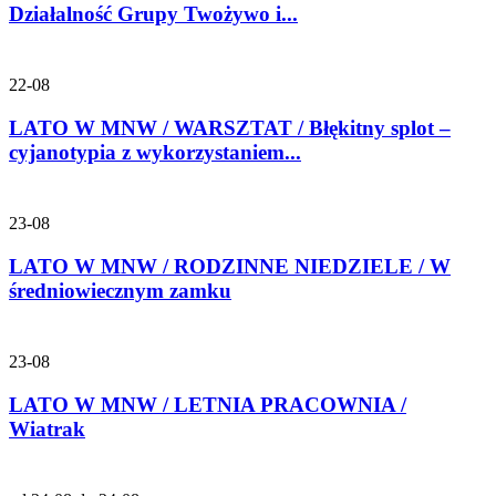
Działalność Grupy Twożywo i...
22-08
LATO W MNW / WARSZTAT / Błękitny splot –
cyjanotypia z wykorzystaniem...
23-08
LATO W MNW / RODZINNE NIEDZIELE / W
średniowiecznym zamku
23-08
LATO W MNW / LETNIA PRACOWNIA /
Wiatrak