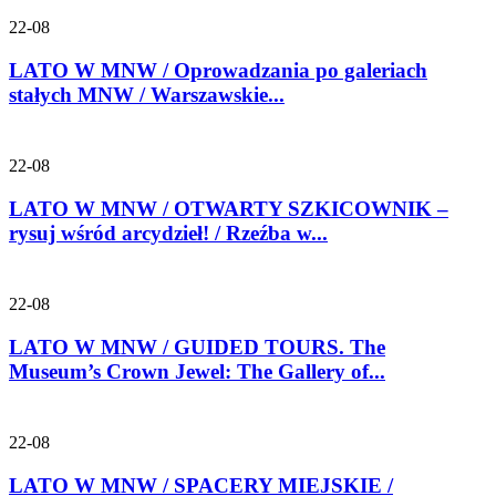
22-08
LATO W MNW / Oprowadzania po galeriach
stałych MNW / Warszawskie...
22-08
LATO W MNW / OTWARTY SZKICOWNIK –
rysuj wśród arcydzieł! / Rzeźba w...
22-08
LATO W MNW / GUIDED TOURS. The
Museum’s Crown Jewel: The Gallery of...
22-08
LATO W MNW / SPACERY MIEJSKIE /