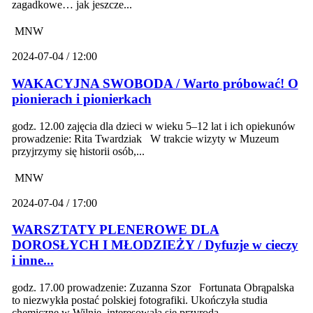
zagadkowe… jak jeszcze...
MNW
2024-07-04 / 12:00
WAKACYJNA SWOBODA / Warto próbować! O
pionierach i pionierkach
godz. 12.00 zajęcia dla dzieci w wieku 5–12 lat i ich opiekunów
prowadzenie: Rita Twardziak W trakcie wizyty w Muzeum
przyjrzymy się historii osób,...
MNW
2024-07-04 / 17:00
WARSZTATY PLENEROWE DLA
DOROSŁYCH I MŁODZIEŻY / Dyfuzje w cieczy
i inne...
godz. 17.00 prowadzenie: Zuzanna Szor Fortunata Obrąpalska
to niezwykła postać polskiej fotografiki. Ukończyła studia
chemiczne w Wilnie, interesowała się przyrodą,...