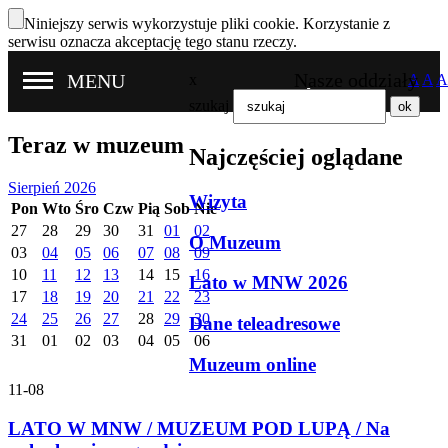
Niniejszy serwis wykorzystuje pliki cookie. Korzystanie z
serwisu oznacza akceptację tego stanu rzeczy.
Nasze oddziały
MENU
x
A
A
A
szukaj
Teraz w muzeum
Najczęściej oglądane
Sierpień 2026
Wizyta
Pon
Wto
Śro
Czw
Pią
Sob
Nie
27
28
29
30
31
01
02
O Muzeum
03
04
05
06
07
08
09
10
11
12
13
14
15
16
Lato w MNW 2026
17
18
19
20
21
22
23
24
25
26
27
28
29
30
Dane teleadresowe
31
01
02
03
04
05
06
Muzeum online
11-08
LATO W MNW / MUZEUM POD LUPĄ / Na