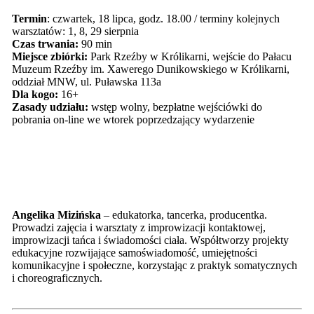
Termin
: czwartek, 18 lipca, godz. 18.00 / terminy kolejnych
warsztatów: 1, 8, 29 sierpnia
Czas trwania:
90 min
Miejsce zbiórki:
Park Rzeźby w Królikarni, wejście do Pałacu
Muzeum Rzeźby im. Xawerego Dunikowskiego w Królikarni,
oddział MNW, ul. Puławska 113a
Dla kogo:
16+
Zasady udziału:
wstęp wolny, bezpłatne wejściówki do
pobrania on-line we wtorek poprzedzający wydarzenie
Angelika Mizińska
– edukatorka, tancerka, producentka.
Prowadzi zajęcia i warsztaty z improwizacji kontaktowej,
improwizacji tańca i świadomości ciała. Współtworzy projekty
edukacyjne rozwijające samoświadomość, umiejętności
komunikacyjne i społeczne, korzystając z praktyk somatycznych
i choreograficznych.