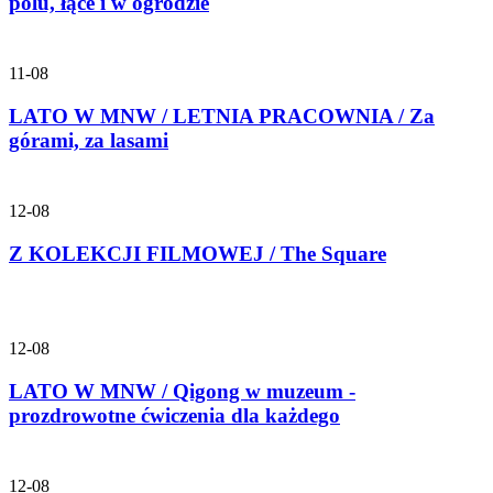
polu, łące i w ogrodzie
11-08
LATO W MNW / LETNIA PRACOWNIA / Za
górami, za lasami
12-08
Z KOLEKCJI FILMOWEJ / The Square
12-08
LATO W MNW / Qigong w muzeum -
prozdrowotne ćwiczenia dla każdego
12-08