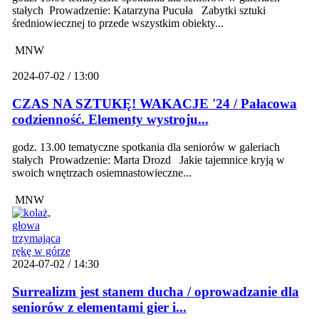
stałych Prowadzenie: Katarzyna Pucuła Zabytki sztuki
średniowiecznej to przede wszystkim obiekty...
MNW
2024-07-02 / 13:00
CZAS NA SZTUKĘ! WAKACJE '24 / Pałacowa
codzienność. Elementy wystroju...
godz. 13.00 tematyczne spotkania dla seniorów w galeriach
stałych Prowadzenie: Marta Drozd Jakie tajemnice kryją w
swoich wnętrzach osiemnastowieczne...
MNW
2024-07-02 / 14:30
Surrealizm jest stanem ducha / oprowadzanie dla
seniorów z elementami gier i...