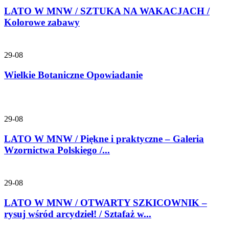
LATO W MNW / SZTUKA NA WAKACJACH /
Kolorowe zabawy
29-08
Wielkie Botaniczne Opowiadanie
29-08
LATO W MNW / Piękne i praktyczne – Galeria
Wzornictwa Polskiego /...
29-08
LATO W MNW / OTWARTY SZKICOWNIK –
rysuj wśród arcydzieł! / Sztafaż w...