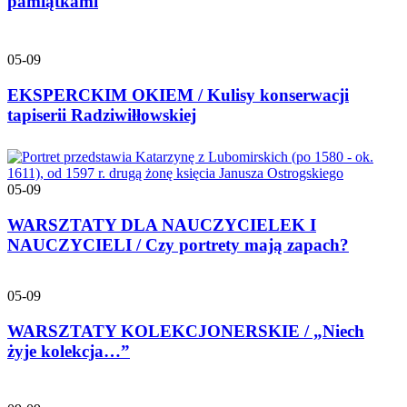
pamiątkami
05-09
EKSPERCKIM OKIEM / Kulisy konserwacji
tapiserii Radziwiłłowskiej
05-09
WARSZTATY DLA NAUCZYCIELEK I
NAUCZYCIELI / Czy portrety mają zapach?
05-09
WARSZTATY KOLEKCJONERSKIE / „Niech
żyje kolekcja…”