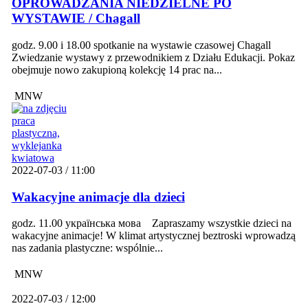
OPROWADZANIA NIEDZIELNE PO
WYSTAWIE / Chagall
godz. 9.00 i 18.00 spotkanie na wystawie czasowej Chagall
Zwiedzanie wystawy z przewodnikiem z Działu Edukacji. Pokaz
obejmuje nowo zakupioną kolekcję 14 prac na...
MNW
2022-07-03 / 11:00
Wakacyjne animacje dla dzieci
godz. 11.00 українська мова Zapraszamy wszystkie dzieci na
wakacyjne animacje! W klimat artystycznej beztroski wprowadzą
nas zadania plastyczne: wspólnie...
MNW
2022-07-03 / 12:00