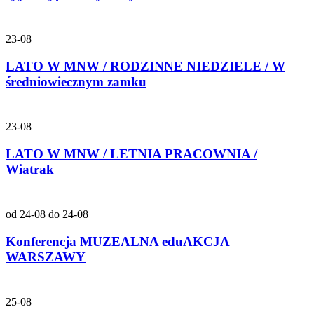
23-08
LATO W MNW / RODZINNE NIEDZIELE / W
średniowiecznym zamku
23-08
LATO W MNW / LETNIA PRACOWNIA /
Wiatrak
od 24-08 do 24-08
Konferencja MUZEALNA eduAKCJA
WARSZAWY
25-08