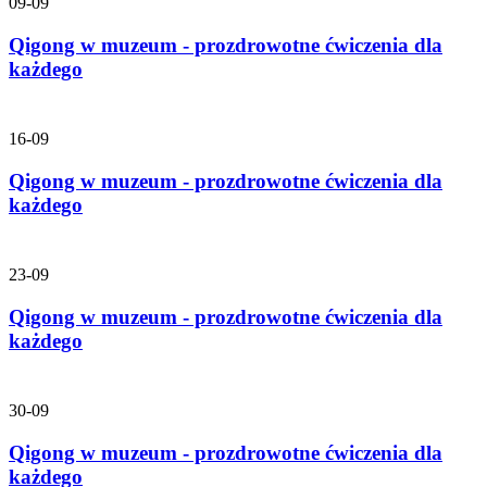
09-09
Qigong w muzeum - prozdrowotne ćwiczenia dla
każdego
16-09
Qigong w muzeum - prozdrowotne ćwiczenia dla
każdego
23-09
Qigong w muzeum - prozdrowotne ćwiczenia dla
każdego
30-09
Qigong w muzeum - prozdrowotne ćwiczenia dla
każdego