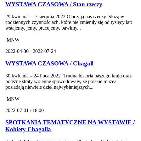
WYSTAWA CZASOWA / Stan rzeczy
29 kwietnia – 7 sierpnia 2022 Otaczają nas rzeczy. Służą w
codziennych czynnościach, które nie zmieniły się od tysięcy lat:
wstajemy, jemy, pracujemy, bawimy...
MNW
2022-04-30 - 2022-07-24
WYSTAWA CZASOWA / Chagall
30 kwietnia – 24 lipca 2022 Trudna historia naszego kraju oraz
potężne straty wojenne spowodowały, że polskie muzea
posiadają niewiele dzieł najwybitniejszych...
MNW
2022-07-01 / 18:00
SPOTKANIA TEMATYCZNE NA WYSTAWIE /
Kobiety Chagalla