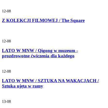
12-08
Z KOLEKCJI FILMOWEJ / The Square
12-08
LATO W MNW / Qigong w muzeum -
prozdrowotne ćwiczenia dla każdego
12-08
LATO W MNW / SZTUKA NA WAKACJACH /
Sztuka ujęta w ramy
13-08