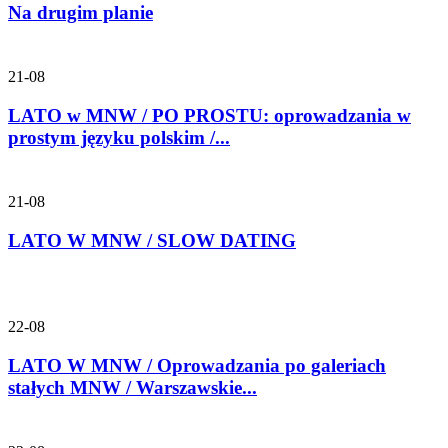
Na drugim planie
21-08
LATO w MNW / PO PROSTU: oprowadzania w
prostym języku polskim /...
21-08
LATO W MNW / SLOW DATING
22-08
LATO W MNW / Oprowadzania po galeriach
stałych MNW / Warszawskie...