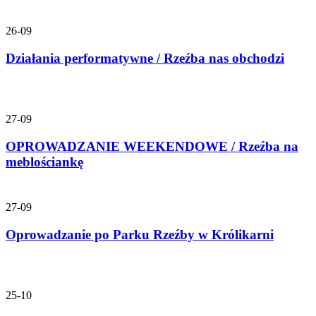
26-09
Działania performatywne / Rzeźba nas obchodzi
27-09
OPROWADZANIE WEEKENDOWE / Rzeźba na
meblościankę
27-09
Oprowadzanie po Parku Rzeźby w Królikarni
25-10