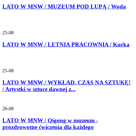
LATO W MNW / MUZEUM POD LUPĄ / Woda
25-08
LATO W MNW / LETNIA PRACOWNIA / Kurka
25-08
LATO W MNW / WYKŁAD. CZAS NA SZTUKĘ!
/ Artystki w sztuce dawnej z...
26-08
LATO W MNW / Qigong w muzeum -
prozdrowotne ćwiczenia dla każdego