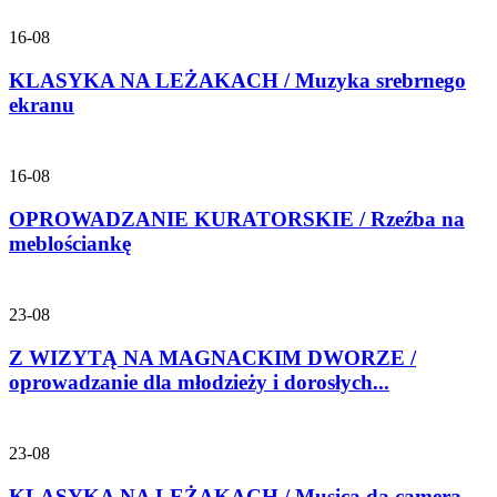
16-08
KLASYKA NA LEŻAKACH / Muzyka srebrnego
ekranu
16-08
OPROWADZANIE KURATORSKIE / Rzeźba na
meblościankę
23-08
Z WIZYTĄ NA MAGNACKIM DWORZE /
oprowadzanie dla młodzieży i dorosłych...
23-08
KLASYKA NA LEŻAKACH / Musica da camera