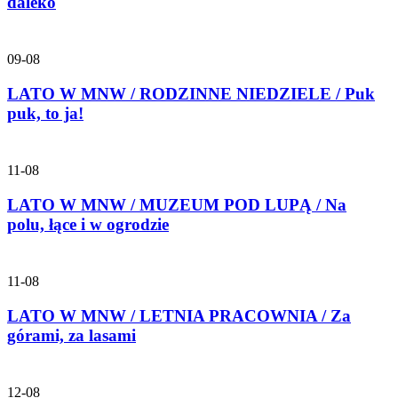
daleko
09-08
LATO W MNW / RODZINNE NIEDZIELE / Puk
puk, to ja!
11-08
LATO W MNW / MUZEUM POD LUPĄ / Na
polu, łące i w ogrodzie
11-08
LATO W MNW / LETNIA PRACOWNIA / Za
górami, za lasami
12-08