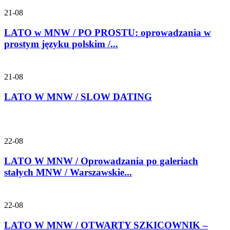
21-08
LATO w MNW / PO PROSTU: oprowadzania w
prostym języku polskim /...
21-08
LATO W MNW / SLOW DATING
22-08
LATO W MNW / Oprowadzania po galeriach
stałych MNW / Warszawskie...
22-08
LATO W MNW / OTWARTY SZKICOWNIK –