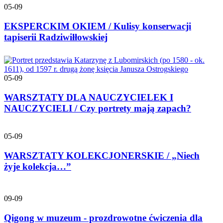
05-09
EKSPERCKIM OKIEM / Kulisy konserwacji
tapiserii Radziwiłłowskiej
05-09
WARSZTATY DLA NAUCZYCIELEK I
NAUCZYCIELI / Czy portrety mają zapach?
05-09
WARSZTATY KOLEKCJONERSKIE / „Niech
żyje kolekcja…”
09-09
Qigong w muzeum - prozdrowotne ćwiczenia dla