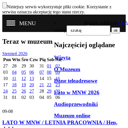
Niniejszy serwis wykorzystuje pliki cookie. Korzystanie z
serwisu oznacza akceptację tego stanu rzeczy.
Nasze oddziały
MENU
x
A
A
A
szukaj
Teraz w muzeum
Najczęściej oglądane
Sierpień 2026
Wizyta
Pon
Wto
Śro
Czw
Pią
Sob
Nie
27
28
29
30
31
01
02
O Muzeum
03
04
05
06
07
08
09
10
11
12
13
14
15
16
Dane teleadresowe
17
18
19
20
21
22
23
24
25
26
27
28
29
30
Lato w MNW 2026
31
01
02
03
04
05
06
Audioprzewodniki
09-08
Muzeum online
LATO W MNW / LETNIA PRACOWNIA / Hen,