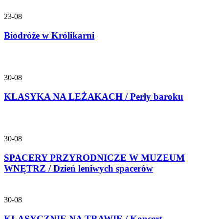
23-08
Biodróże w Królikarni
30-08
KLASYKA NA LEŻAKACH / Perły baroku
30-08
SPACERY PRZYRODNICZE W MUZEUM
WNĘTRZ / Dzień leniwych spacerów
30-08
KLASYCZNIE NA TRAWIE / Koncert