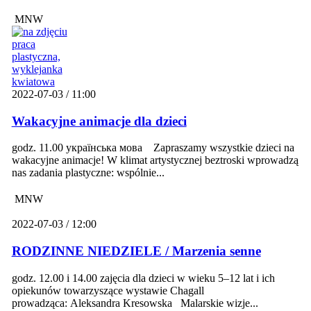
MNW
2022-07-03 / 11:00
Wakacyjne animacje dla dzieci
godz. 11.00 українська мова Zapraszamy wszystkie dzieci na
wakacyjne animacje! W klimat artystycznej beztroski wprowadzą
nas zadania plastyczne: wspólnie...
MNW
2022-07-03 / 12:00
RODZINNE NIEDZIELE / Marzenia senne
godz. 12.00 i 14.00 zajęcia dla dzieci w wieku 5–12 lat i ich
opiekunów towarzyszące wystawie Chagall
prowadząca: Aleksandra Kresowska Malarskie wizje...