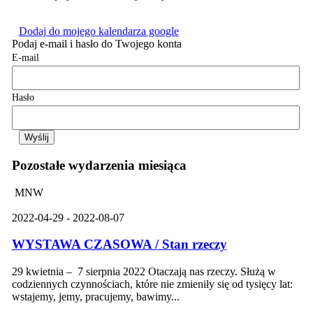
Dodaj do mojego kalendarza google
Podaj e-mail i hasło do Twojego konta
E-mail
Hasło
Pozostałe wydarzenia miesiąca
MNW
2022-04-29 - 2022-08-07
WYSTAWA CZASOWA / Stan rzeczy
29 kwietnia – 7 sierpnia 2022 Otaczają nas rzeczy. Służą w
codziennych czynnościach, które nie zmieniły się od tysięcy lat:
wstajemy, jemy, pracujemy, bawimy...