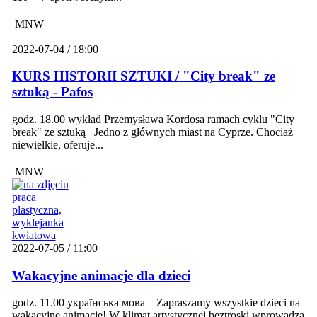
MNW
2022-07-04 / 18:00
KURS HISTORII SZTUKI / "City break" ze
sztuką - Pafos
godz. 18.00 wykład Przemysława Kordosa ramach cyklu "City
break" ze sztuką Jedno z głównych miast na Cyprze. Chociaż
niewielkie, oferuje...
MNW
2022-07-05 / 11:00
Wakacyjne animacje dla dzieci
godz. 11.00 українська мова Zapraszamy wszystkie dzieci na
wakacyjne animacje! W klimat artystycznej beztroski wprowadzą