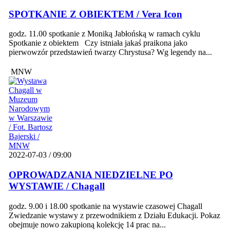
SPOTKANIE Z OBIEKTEM / Vera Icon
godz. 11.00 spotkanie z Moniką Jabłońską w ramach cyklu
Spotkanie z obiektem Czy istniała jakaś praikona jako
pierwowzór przedstawień twarzy Chrystusa? Wg legendy na...
MNW
2022-07-03 / 09:00
OPROWADZANIA NIEDZIELNE PO
WYSTAWIE / Chagall
godz. 9.00 i 18.00 spotkanie na wystawie czasowej Chagall
Zwiedzanie wystawy z przewodnikiem z Działu Edukacji. Pokaz
obejmuje nowo zakupioną kolekcję 14 prac na...