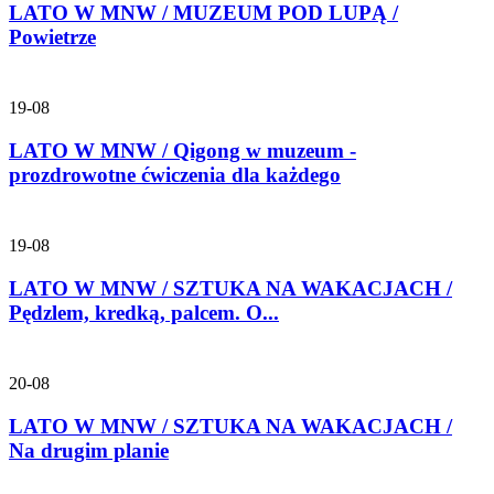
LATO W MNW / MUZEUM POD LUPĄ /
Powietrze
19-08
LATO W MNW / Qigong w muzeum -
prozdrowotne ćwiczenia dla każdego
19-08
LATO W MNW / SZTUKA NA WAKACJACH /
Pędzlem, kredką, palcem. O...
20-08
LATO W MNW / SZTUKA NA WAKACJACH /
Na drugim planie