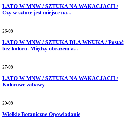
LATO W MNW / SZTUKA NA WAKACJACH /
Czy w sztuce jest miejsce na...
26-08
LATO W MNW / SZTUKA DLA WNUKA / Postać
bez koloru. Między obrazem a...
27-08
LATO W MNW / SZTUKA NA WAKACJACH /
Kolorowe zabawy
29-08
Wielkie Botaniczne Opowiadanie