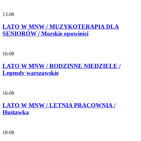
13-08
LATO W MNW / MUZYKOTERAPIA DLA
SENIORÓW / Morskie opowieści
16-08
LATO W MNW / RODZINNE NIEDZIELE /
Legendy warszawskie
16-08
LATO W MNW / LETNIA PRACOWNIA /
Huśtawka
18-08