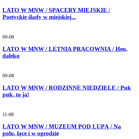
LATO W MNW / SPACERY MIEJSKIE /
Poetyckie ślady w miejskiej...
09-08
LATO W MNW / LETNIA PRACOWNIA / Hen,
daleko
09-08
LATO W MNW / RODZINNE NIEDZIELE / Puk
puk, to ja!
11-08
LATO W MNW / MUZEUM POD LUPĄ / Na
polu, łące i w ogrodzie