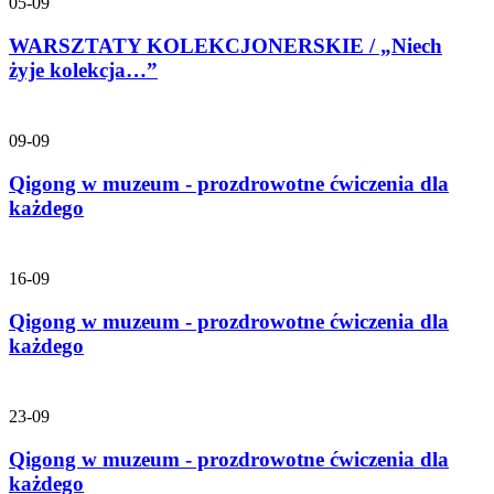
05-09
WARSZTATY KOLEKCJONERSKIE / „Niech
żyje kolekcja…”
09-09
Qigong w muzeum - prozdrowotne ćwiczenia dla
każdego
16-09
Qigong w muzeum - prozdrowotne ćwiczenia dla
każdego
23-09
Qigong w muzeum - prozdrowotne ćwiczenia dla
każdego