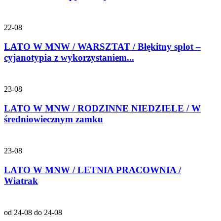
22-08
LATO W MNW / WARSZTAT / Błękitny splot –
cyjanotypia z wykorzystaniem...
23-08
LATO W MNW / RODZINNE NIEDZIELE / W
średniowiecznym zamku
23-08
LATO W MNW / LETNIA PRACOWNIA /
Wiatrak
od 24-08 do 24-08