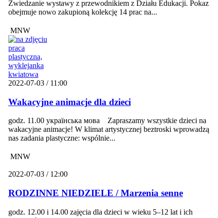
Zwiedzanie wystawy z przewodnikiem z Działu Edukacji. Pokaz
obejmuje nowo zakupioną kolekcję 14 prac na...
MNW
2022-07-03 / 11:00
Wakacyjne animacje dla dzieci
godz. 11.00 українська мова Zapraszamy wszystkie dzieci na
wakacyjne animacje! W klimat artystycznej beztroski wprowadzą
nas zadania plastyczne: wspólnie...
MNW
2022-07-03 / 12:00
RODZINNE NIEDZIELE / Marzenia senne
godz. 12.00 i 14.00 zajęcia dla dzieci w wieku 5–12 lat i ich