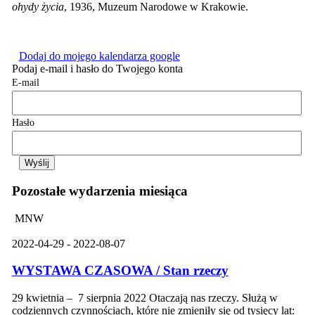
ohydy życia
, 1936, Muzeum Narodowe w Krakowie.
Dodaj do mojego kalendarza google
Podaj e-mail i hasło do Twojego konta
E-mail
Hasło
Pozostałe wydarzenia miesiąca
MNW
2022-04-29 - 2022-08-07
WYSTAWA CZASOWA / Stan rzeczy
29 kwietnia – 7 sierpnia 2022 Otaczają nas rzeczy. Służą w
codziennych czynnościach, które nie zmieniły się od tysięcy lat: