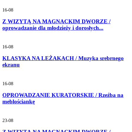
16-08
Z WIZYTĄ NA MAGNACKIM DWORZE /
oprowadzanie dla młodzieży i dorosłych...
16-08
KLASYKA NA LEŻAKACH / Muzyka srebrnego
ekranu
16-08
OPROWADZANIE KURATORSKIE / Rzeźba na
meblościankę
23-08
Z WIZYTĄ NA MAGNACKIM DWORZE /