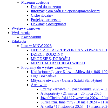
Muzeum dostępne
Dojazd do muzeum
Informacje dla osób z niepełnosprawnościami
Ciche godziny
Projekty partnerskie
Deklaracja dostępności
Wystawy czasowe
Wydarzenia
Kalendarium
Edukacja
Lato w MNW 2026
OFERTA DLA GRUP ZORGANIZOWANYCH
DZIECI, RODZINY
MŁODZIEŻ, DOROŚLI
MUZEUM TRZECIEGO WIEKU
Programy do wystaw czasowych
Kolekcjoner. Ignacy Korwin-Milewski (1846–192
Olga Boznańska
Mityczne otwarcie / Galeria Sztuki Starożytnej
Archiwum
Czarny karnawał / 3 października 2025 – 11
Autoportrety / 21 marca – 20 lipca 2025
Józef Chełmoński / 27 września 2024 – 2 lu
Surrealizm. Inne mity / 10 maja 2024 – 11 s
Arkadia / 17 listopada 2023 – 17 marca 202