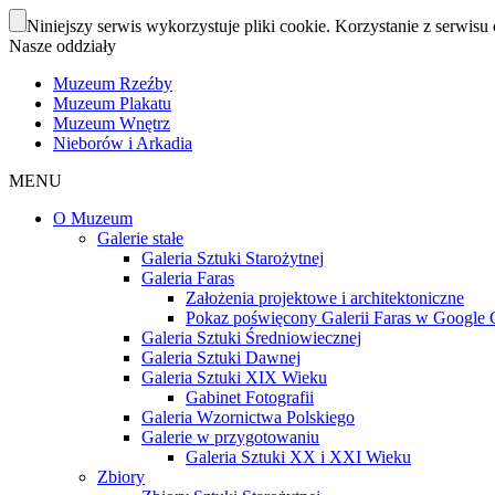
Niniejszy serwis wykorzystuje pliki cookie. Korzystanie z serwisu 
Nasze oddziały
Muzeum Rzeźby
Muzeum Plakatu
Muzeum Wnętrz
Nieborów i Arkadia
MENU
O Muzeum
Galerie stałe
Galeria Sztuki Starożytnej
Galeria Faras
Założenia projektowe i architektoniczne
Pokaz poświęcony Galerii Faras w Google Cu
Galeria Sztuki Średniowiecznej
Galeria Sztuki Dawnej
Galeria Sztuki XIX Wieku
Gabinet Fotografii
Galeria Wzornictwa Polskiego
Galerie w przygotowaniu
Galeria Sztuki XX i XXI Wieku
Zbiory