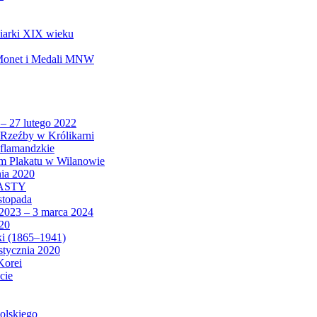
biarki XIX wieku
 Monet i Medali MNW
 – 27 lutego 2022
Rzeźby w Królikarni
 flamandzkie
um Plakatu w Wilanowie
nia 2020
CASTY
istopada
 2023 – 3 marca 2024
020
ki (1865–1941)
 stycznia 2020
Korei
cie
olskiego