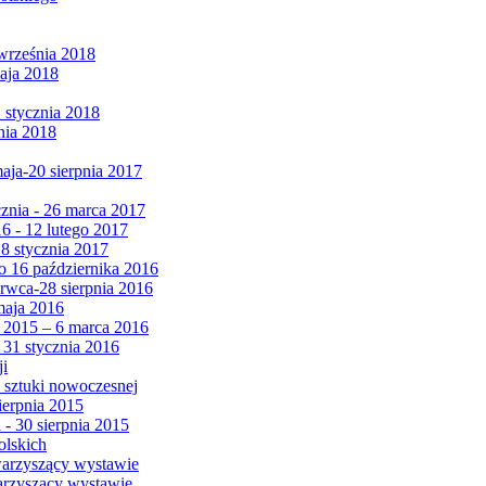
września 2018
maja 2018
1 stycznia 2018
nia 2018
maja-20 sierpnia 2017
cznia - 26 marca 2017
6 - 12 lutego 2017
 8 stycznia 2017
 16 października 2016
erwca-28 sierpnia 2016
maja 2016
da 2015 – 6 marca 2016
 31 stycznia 2016
ji
 sztuki nowoczesnej
ierpnia 2015
 - 30 sierpnia 2015
olskich
warzyszący wystawie
arzyszący wystawie