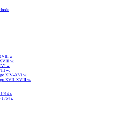
schodu
XVIII w.
XVIII w.
XVI w.
III w.
iego XIV–XVI w.
iego XVII–XVIII w.
 1914 r.
 1764 r.