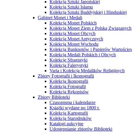
Kolekcja Sztuki Japońskiej
Kolekcja Sztuki Islamu
Kolekcja Sztuki Buddyjskiej i Hinduskiej
Gabinet Monet i Medali
Kolekcja Monet Polskich
Kolekcja Monet Ziem z Polską Związanych
Kolekcja Monet Obcych
Kolekcja Monet Antycznych
Kolekcja Monet Wschodu
Kolekcja Banknotów i Papierów Wartości
Kolekcja Medali Polskich i Obcych
Kolekcje Sfragistyki
Kolekcja Falerystyki
Varia i Kolekcja Medalików Religijnych
Zbiory Fotografii i Ikonografii
Kolekcja Ikonografii
Kolekcja Fotografii
Kolekcja Rękopisów
Zbiory Biblioteki
Czasopisma i kalendarze
Książki wydane po 1800 r.
Kolekcja Kartografii
Kolekcja Starodruków
Katalogi aukcyjne
Udostępnianie zbiorów Biblioteki