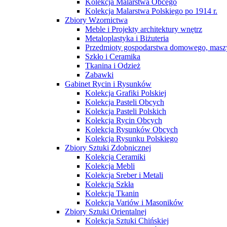
Kolekcja Malarstwa Obcego
Kolekcja Malarstwa Polskiego po 1914 r.
Zbiory Wzornictwa
Meble i Projekty architektury wnętrz
Metaloplastyka i Biżuteria
Przedmioty gospodarstwa domowego, maszy
Szkło i Ceramika
Tkanina i Odzież
Zabawki
Gabinet Rycin i Rysunków
Kolekcja Grafiki Polskiej
Kolekcja Pasteli Obcych
Kolekcja Pasteli Polskich
Kolekcja Rycin Obcych
Kolekcja Rysunków Obcych
Kolekcja Rysunku Polskiego
Zbiory Sztuki Zdobnicznej
Kolekcja Ceramiki
Kolekcja Mebli
Kolekcja Sreber i Metali
Kolekcja Szkła
Kolekcja Tkanin
Kolekcja Variów i Masoników
Zbiory Sztuki Orientalnej
Kolekcja Sztuki Chińskiej