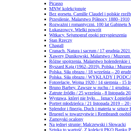
Picasso
MNW kolekcjonuje
Bez gorsetu. Camille Claudel i polskie rzeź
Przesilenie. Malarstwo Północy 1880–1910
Rozważni i romantyczni. 100 lat Gabinetu
Łukaszowcy. Wielki powrót
Witkacy. Sejsmograf epoki przyspieszenia
Stan Rzeczy
Chagall
Cranach. Natura i sacrum / 17 grudnia 2021
Xawery Dunikowski. Malarstwo / Muzeum 
Różne spojrzenia. Malarstwo holenderskie i
Ryszard Kaja (1962–2019). Polska / Muze
Polska. Siła obrazu / 18 września – 20 grud
Polska. Siła obrazu / WYKŁADY I POD
Fotorelacje. Wojna 1920 / 14 sierpnia - 15 l
Bruno Barbey. Zawsze w ruchu / 1 grudnia
Zatrute źródło / 25 września - 8 listopada 2
Wystawa, której nie było… Ignacy Łopieńs
Portret młodzieńca / 21 listopada 2019 – 20
Splendor i finezja. Duch i materia w sztuce 
Bruegel w towarzystwie i Rembrandt osobiś
Zamoyski ocalony
Na jednej strunie: Malczewski i Słowacki
Sztuka to wartość. Z kolekcji PKO Banku P