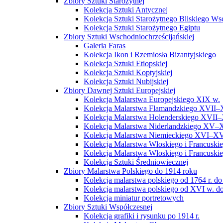
Zbiory Sztuki Starożytnej
Kolekcja Sztuki Antycznej
Kolekcja Sztuki Starożytnego Bliskiego W
Kolekcja Sztuki Starożytnego Egiptu
Zbiory Sztuki Wschodniochrześcijańskiej
Galeria Faras
Kolekcja Ikon i Rzemiosła Bizantyjskiego
Kolekcja Sztuki Etiopskiej
Kolekcja Sztuki Koptyjskiej
Kolekcja Sztuki Nubijskiej
Zbiory Dawnej Sztuki Europejskiej
Kolekcja Malarstwa Europejskiego XIX w.
Kolekcja Malarstwa Flamandzkiego XVII–
Kolekcja Malarstwa Holenderskiego XVII–
Kolekcja Malarstwa Niderlandzkiego XV–
Kolekcja Malarstwa Niemieckiego XVI–XV
Kolekcja Malarstwa Włoskiego i Francusk
Kolekcja Malarstwa Włoskiego i Francusk
Kolekcja Sztuki Średniowiecznej
Zbiory Malarstwa Polskiego do 1914 roku
Kolekcja malarstwa polskiego od 1764 r. do
Kolekcja malarstwa polskiego od XVI w. do
Kolekcja miniatur portretowych
Zbiory Sztuki Współczesnej
Kolekcja grafiki i rysunku po 1914 r.