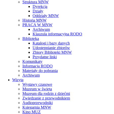
Struktura MNW
Dyrekcja
Działy
Oddziały MNW
Historia MNW
PRACA W MNW
Archiwum
Klauzula informacyjna RODO
Biblioteka
Katalogi i bazy danych
Udostępnianie zbiorów
Zbiory Biblioteki MNW
Przydatne linki
Komunikaty
Informacja RODO
Materiały do pobrania
Archiwum
Wizyta
Wystawy czasowe
Muzeum w święta
Muzeum dla rodzin z dziećmi
Zwiedzanie z przewodnikiem
Audioprzewodniki
Księgarnia MNW
Kino MUZ