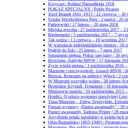
Krzycząc: Polska! Niepodległa 1918
POKAZ SPECJALNY / Pablo Picasso
Józef Brandt 1841–1915 / 22 czerwca – 30 
Sztuka Wicekrólestwa Peru / 2 marca - 20 
Paderewski / 17 lutego – 20 maja 2018
Miejska rewolta / 27 października 2017 – 2
Biedermeier / 5 października 2017 – 7 stycz
Tak widzą / 13 czerwca – 10 września 2017
W warsztacie niderlandzkiego mistrza / 18 
Podróż do Edo / 25 lutego – 7 maja 2017
Spragnieni piękna. Pokaz specjalny / 26 sty
Bezcenne. Nabytki MNW / 17 listopada 201
Życie wśród piękna / 1 października 2016 –
Marzenie i rzeczywistość. Gmach MNW / do
Brescia. Renesans na północy Włoch / 2 cz
W Muzeum wszystko wolno / 28 lutego–8 
Bronisław Krystall. Testament / 18 listopa
Mistrzowie pastelu / 29 października 2015 –
Hoplici. O sztuce wojennej starożytnej Grec
Trasa Muzeum – Zalew Zegrzyński. Estrada
Finisaż wystawy „Papież awangardy” / 30 s
Papież awangardy. Tadeusz Peiper / 28 maja
Arcydzieła sztuki japońskiej w kolekcjach p
Olga Boznańska (1865-1940) / Program to
Masoneria. Pro publico bono / program tow