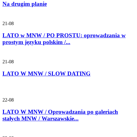
Na drugim planie
21-08
LATO w MNW / PO PROSTU: oprowadzania w
prostym języku polskim /...
21-08
LATO W MNW / SLOW DATING
22-08
LATO W MNW / Oprowadzania po galeriach
stałych MNW / Warszawskie...