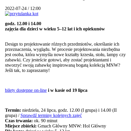
2022-07-24 / 12:00
godz. 12.00 i 14.00
zajęcia dla dzieci w wieku 5–12 lat i ich opiekunów
Design to projektowanie różnych przedmiotów, określanie ich
przeznaczenia, wyglądu. W procesie projektowania niezbędna
jest osoba, która wymyśla nowe kształty krzesła, stołu, lampy czy
zabawki. Czy jesteście gotowi, aby zostać projektantami i
stworzyć swoją zabawkę inspirowaną bogatą kolekcją MNW?
Jeśli tak, to zapraszamy!
bilety dostępne on-line
i w kasie od 19 lipca
Termin:
niedziela, 24 lipca, godz. 12.00 (I grupa) i 14.00 (II
grupa) /
Sprawdź terminy kolejnych zajęć
Czas trwania:
ok. 90 minut
Miejsce zbiórki:
Gmach Główny MNW: Hol Główny