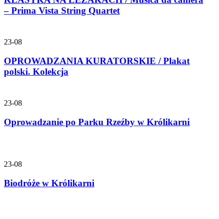
– Prima Vista String Quartet
23-08
OPROWADZANIA KURATORSKIE / Plakat
polski. Kolekcja
23-08
Oprowadzanie po Parku Rzeźby w Królikarni
23-08
Biodróże w Królikarni