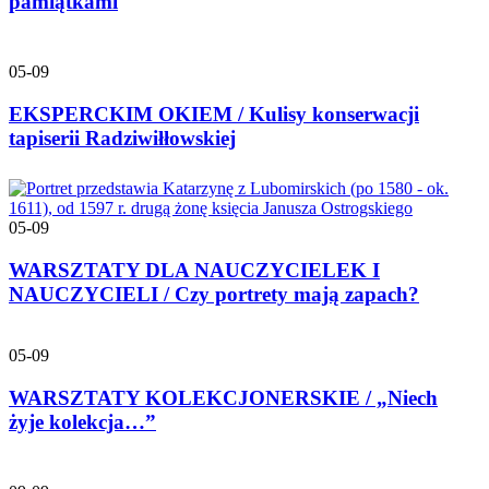
pamiątkami
05-09
EKSPERCKIM OKIEM / Kulisy konserwacji
tapiserii Radziwiłłowskiej
05-09
WARSZTATY DLA NAUCZYCIELEK I
NAUCZYCIELI / Czy portrety mają zapach?
05-09
WARSZTATY KOLEKCJONERSKIE / „Niech
żyje kolekcja…”