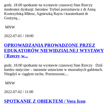
godz. 18.00 spotkanie na wystawie czasowej Stan Rzeczy
moderator dyskusji: Jarosław Trybuś porozmawia z dr Anną
Kostrzyńską-Miłosz, Agnieszką Rayss i kuratorkami dr
Grażyną...
MNW
2022-07-01 / 18:00
OPROWADZANIA PROWADZONE PRZEZ
EDUKATORÓW NIEWIDZIALNEJ WYSTAWY
/ Rzeczy w...
godz. 18.00 spotkanie na wystawie czasowej Stan Rzeczy Dziś
bardzo statyczne – starannie ustawione w muzealnych gablotach.
Niegdyś w ciągłym ruchu. Przenoszone,...
MNW
2022-07-02 / 11:00
SPOTKANIE Z OBIEKTEM / Vera Icon