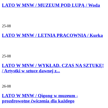
LATO W MNW / MUZEUM POD LUPĄ / Woda
25-08
LATO W MNW / LETNIA PRACOWNIA / Kurka
25-08
LATO W MNW / WYKŁAD. CZAS NA SZTUKĘ!
/ Artystki w sztuce dawnej z...
26-08
LATO W MNW / Qigong w muzeum -
prozdrowotne ćwiczenia dla każdego