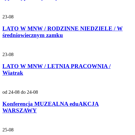
23-08
LATO W MNW / RODZINNE NIEDZIELE / W
średniowiecznym zamku
23-08
LATO W MNW / LETNIA PRACOWNIA /
Wiatrak
od 24-08 do 24-08
Konferencja MUZEALNA eduAKCJA
WARSZAWY
25-08