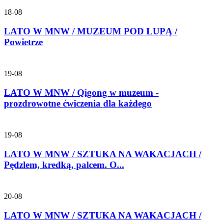
18-08
LATO W MNW / MUZEUM POD LUPĄ /
Powietrze
19-08
LATO W MNW / Qigong w muzeum -
prozdrowotne ćwiczenia dla każdego
19-08
LATO W MNW / SZTUKA NA WAKACJACH /
Pędzlem, kredką, palcem. O...
20-08
LATO W MNW / SZTUKA NA WAKACJACH /