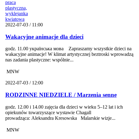
2022-07-03 / 11:00
Wakacyjne animacje dla dzieci
godz. 11.00 українська мова Zapraszamy wszystkie dzieci na
wakacyjne animacje! W klimat artystycznej beztroski wprowadzą
nas zadania plastyczne: wspólnie...
MNW
2022-07-03 / 12:00
RODZINNE NIEDZIELE / Marzenia senne
godz. 12.00 i 14.00 zajęcia dla dzieci w wieku 5–12 lat i ich
opiekunów towarzyszące wystawie Chagall
prowadząca: Aleksandra Kresowska Malarskie wizje...
MNW