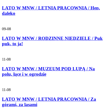
LATO W MNW / LETNIA PRACOWNIA / Hen,
daleko
09-08
LATO W MNW / RODZINNE NIEDZIELE / Puk
puk, to ja!
11-08
LATO W MNW / MUZEUM POD LUPĄ / Na
polu, łące i w ogrodzie
11-08
LATO W MNW / LETNIA PRACOWNIA / Za
górami, za lasami