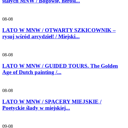
stałych MNW / Bogowie, herosi...
08-08
LATO W MNW / OTWARTY SZKICOWNIK –
rysuj wśród arcydzieł! / Miejski...
08-08
LATO W MNW / GUIDED TOURS. The Golden
Age of Dutch painting /...
08-08
LATO W MNW / SPACERY MIEJSKIE /
Poetyckie ślady w miejskiej...
09-08