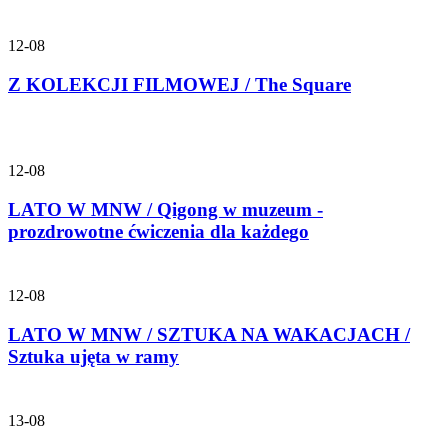
12-08
Z KOLEKCJI FILMOWEJ / The Square
12-08
LATO W MNW / Qigong w muzeum -
prozdrowotne ćwiczenia dla każdego
12-08
LATO W MNW / SZTUKA NA WAKACJACH /
Sztuka ujęta w ramy
13-08