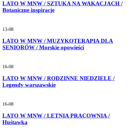
LATO W MNW / SZTUKA NA WAKACJACH /
Botaniczne inspiracje
13-08
LATO W MNW / MUZYKOTERAPIA DLA
SENIORÓW / Morskie opowieści
16-08
LATO W MNW / RODZINNE NIEDZIELE /
Legendy warszawskie
16-08
LATO W MNW / LETNIA PRACOWNIA /
Huśtawka