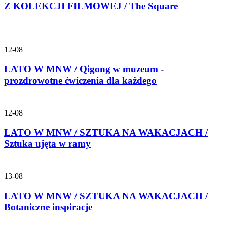
Z KOLEKCJI FILMOWEJ / The Square
12-08
LATO W MNW / Qigong w muzeum -
prozdrowotne ćwiczenia dla każdego
12-08
LATO W MNW / SZTUKA NA WAKACJACH /
Sztuka ujęta w ramy
13-08
LATO W MNW / SZTUKA NA WAKACJACH /
Botaniczne inspiracje