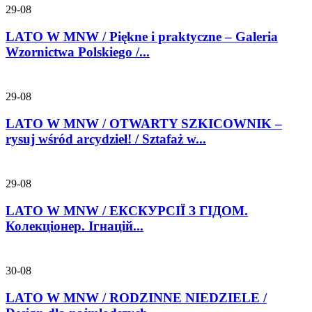
29-08
LATO W MNW / Piękne i praktyczne – Galeria
Wzornictwa Polskiego /...
29-08
LATO W MNW / OTWARTY SZKICOWNIK –
rysuj wśród arcydzieł! / Sztafaż w...
29-08
LATO W MNW / ЕКСКУРСІЇ З ГІДОМ.
Колекціонер. Ігнацій...
30-08
LATO W MNW / RODZINNE NIEDZIELE /