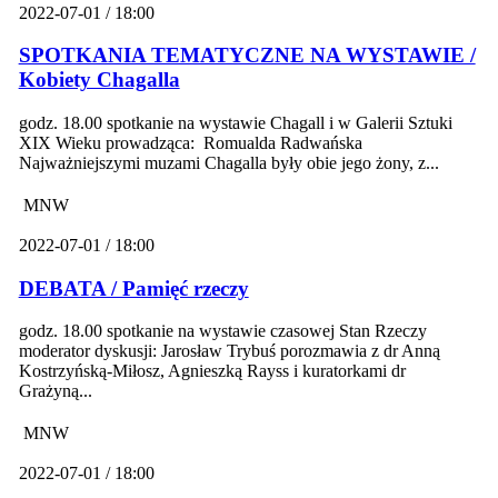
2022-07-01 / 18:00
SPOTKANIA TEMATYCZNE NA WYSTAWIE /
Kobiety Chagalla
godz. 18.00 spotkanie na wystawie Chagall i w Galerii Sztuki
XIX Wieku prowadząca: Romualda Radwańska
Najważniejszymi muzami Chagalla były obie jego żony, z...
MNW
2022-07-01 / 18:00
DEBATA / Pamięć rzeczy
godz. 18.00 spotkanie na wystawie czasowej Stan Rzeczy
moderator dyskusji: Jarosław Trybuś porozmawia z dr Anną
Kostrzyńską-Miłosz, Agnieszką Rayss i kuratorkami dr
Grażyną...
MNW
2022-07-01 / 18:00