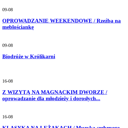
09-08
OPROWADZANIE WEEKENDOWE / Rzeźba na
meblościankę
09-08
Biodróże w Królikarni
16-08
Z WIZYTĄ NA MAGNACKIM DWORZE /
oprowadzanie dla młodzieży i dorosłych...
16-08
KLASYKA NA LEŻAKACH / Muzyka srebrnego