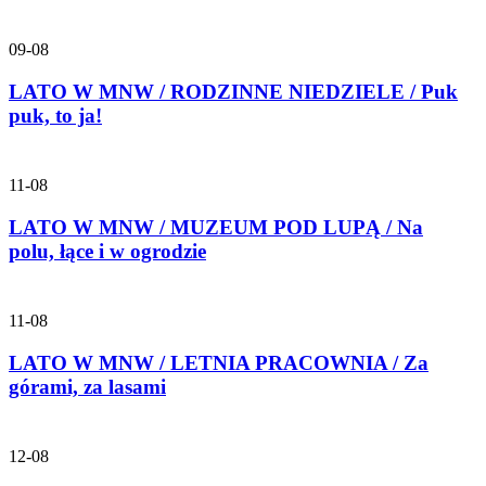
09-08
LATO W MNW / RODZINNE NIEDZIELE / Puk
puk, to ja!
11-08
LATO W MNW / MUZEUM POD LUPĄ / Na
polu, łące i w ogrodzie
11-08
LATO W MNW / LETNIA PRACOWNIA / Za
górami, za lasami
12-08