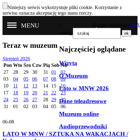
Niniejszy serwis wykorzystuje pliki cookie. Korzystanie z
serwisu oznacza akceptację tego stanu rzeczy.
Nasze oddziały
MENU
x
A
A
A
szukaj
Teraz w muzeum
Najczęściej oglądane
Sierpień 2026
Wizyta
Pon
Wto
Śro
Czw
Pią
Sob
Nie
27
28
29
30
31
01
02
O Muzeum
03
04
05
06
07
08
09
10
11
12
13
14
15
16
Lato w MNW 2026
17
18
19
20
21
22
23
24
25
26
27
28
29
30
Dane teleadresowe
31
01
02
03
04
05
06
Muzeum online
06-08
Audioprzewodniki
LATO W MNW / SZTUKA NA WAKACJACH /