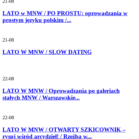
21-08
LATO w MNW / PO PROSTU: oprowadzania w
prostym języku polskim /...
21-08
LATO W MNW / SLOW DATING
22-08
LATO W MNW / Oprowadzania po galeriach
stałych MNW / Warszawskie...
22-08
LATO W MNW / OTWARTY SZKICOWNIK –
rysuj wśród arcydzieł! / Rzeźba w...