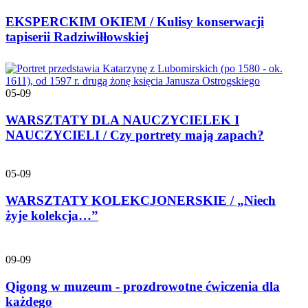
EKSPERCKIM OKIEM / Kulisy konserwacji
tapiserii Radziwiłłowskiej
05-09
WARSZTATY DLA NAUCZYCIELEK I
NAUCZYCIELI / Czy portrety mają zapach?
05-09
WARSZTATY KOLEKCJONERSKIE / „Niech
żyje kolekcja…”
09-09
Qigong w muzeum - prozdrowotne ćwiczenia dla
każdego