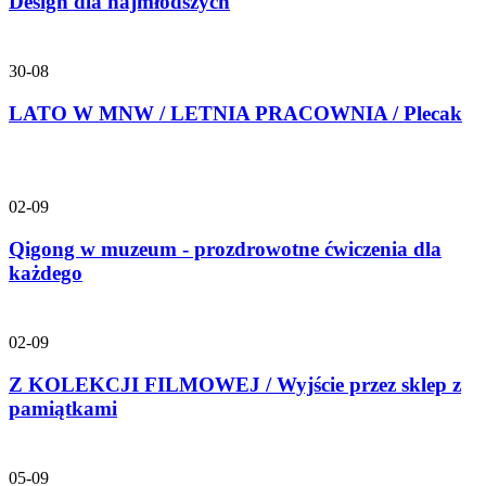
Design dla najmłodszych
30-08
LATO W MNW / LETNIA PRACOWNIA / Plecak
02-09
Qigong w muzeum - prozdrowotne ćwiczenia dla
każdego
02-09
Z KOLEKCJI FILMOWEJ / Wyjście przez sklep z
pamiątkami
05-09