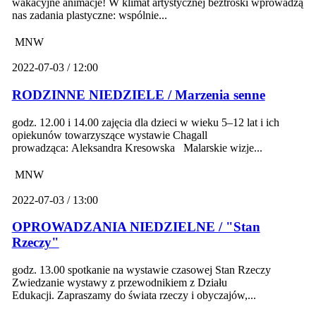
wakacyjne animacje! W klimat artystycznej beztroski wprowadzą
nas zadania plastyczne: wspólnie...
MNW
2022-07-03 / 12:00
RODZINNE NIEDZIELE / Marzenia senne
godz. 12.00 i 14.00 zajęcia dla dzieci w wieku 5–12 lat i ich
opiekunów towarzyszące wystawie Chagall
prowadząca: Aleksandra Kresowska Malarskie wizje...
MNW
2022-07-03 / 13:00
OPROWADZANIA NIEDZIELNE / "Stan
Rzeczy"
godz. 13.00 spotkanie na wystawie czasowej Stan Rzeczy
Zwiedzanie wystawy z przewodnikiem z Działu
Edukacji. Zapraszamy do świata rzeczy i obyczajów,...