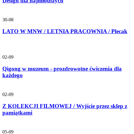
Design dla najmłodszych
30-08
LATO W MNW / LETNIA PRACOWNIA / Plecak
02-09
Qigong w muzeum - prozdrowotne ćwiczenia dla
każdego
02-09
Z KOLEKCJI FILMOWEJ / Wyjście przez sklep z
pamiątkami
05-09