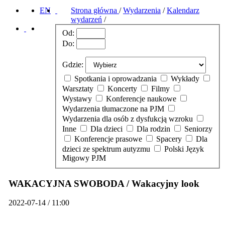
EN
Strona główna
/
Wydarzenia
/
Kalendarz
wydarzeń
/
Od:
Do:
Gdzie:
Spotkania i oprowadzania
Wykłady
Warsztaty
Koncerty
Filmy
Wystawy
Konferencje naukowe
Wydarzenia tłumaczone na PJM
Wydarzenia dla osób z dysfukcją wzroku
Inne
Dla dzieci
Dla rodzin
Seniorzy
Konferencje prasowe
Spacery
Dla
dzieci ze spektrum autyzmu
Polski Język
Migowy PJM
WAKACYJNA SWOBODA / Wakacyjny look
2022-07-14 / 11:00