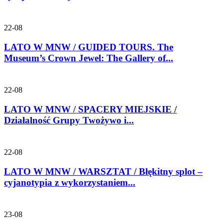
22-08
LATO W MNW / GUIDED TOURS. The
Museum’s Crown Jewel: The Gallery of...
22-08
LATO W MNW / SPACERY MIEJSKIE /
Działalność Grupy Twożywo i...
22-08
LATO W MNW / WARSZTAT / Błękitny splot –
cyjanotypia z wykorzystaniem...
23-08