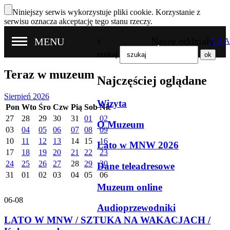
Niniejszy serwis wykorzystuje pliki cookie. Korzystanie z
serwisu oznacza akceptację tego stanu rzeczy.
Nasze oddziały
MENU
x
A
A
A
szukaj
Teraz w muzeum
Najczęściej oglądane
Sierpień 2026
Wizyta
Pon
Wto
Śro
Czw
Pią
Sob
Nie
27
28
29
30
31
01
02
O Muzeum
03
04
05
06
07
08
09
10
11
12
13
14
15
16
Lato w MNW 2026
17
18
19
20
21
22
23
24
25
26
27
28
29
30
Dane teleadresowe
31
01
02
03
04
05
06
Muzeum online
06-08
Audioprzewodniki
LATO W MNW / SZTUKA NA WAKACJACH /