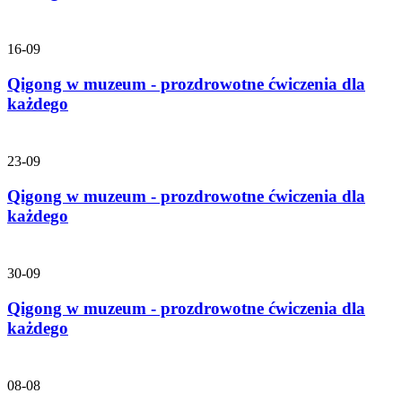
16-09
Qigong w muzeum - prozdrowotne ćwiczenia dla
każdego
23-09
Qigong w muzeum - prozdrowotne ćwiczenia dla
każdego
30-09
Qigong w muzeum - prozdrowotne ćwiczenia dla
każdego
08-08