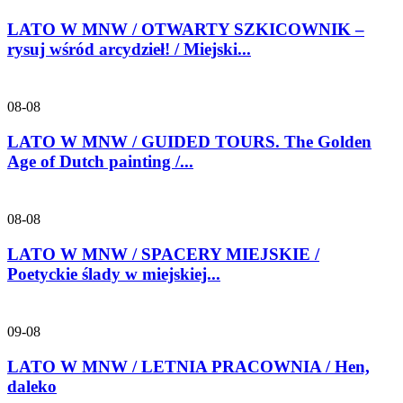
LATO W MNW / OTWARTY SZKICOWNIK –
rysuj wśród arcydzieł! / Miejski...
08-08
LATO W MNW / GUIDED TOURS. The Golden
Age of Dutch painting /...
08-08
LATO W MNW / SPACERY MIEJSKIE /
Poetyckie ślady w miejskiej...
09-08
LATO W MNW / LETNIA PRACOWNIA / Hen,
daleko