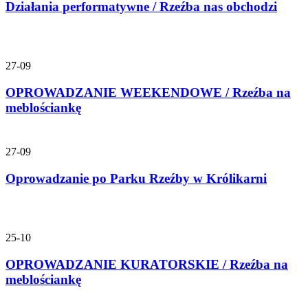
Działania performatywne / Rzeźba nas obchodzi
27-09
OPROWADZANIE WEEKENDOWE / Rzeźba na
meblościankę
27-09
Oprowadzanie po Parku Rzeźby w Królikarni
25-10
OPROWADZANIE KURATORSKIE / Rzeźba na
meblościankę