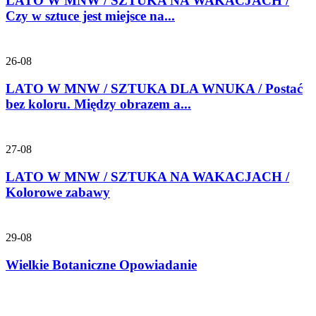
LATO W MNW / SZTUKA NA WAKACJACH /
Czy w sztuce jest miejsce na...
26-08
LATO W MNW / SZTUKA DLA WNUKA / Postać
bez koloru. Między obrazem a...
27-08
LATO W MNW / SZTUKA NA WAKACJACH /
Kolorowe zabawy
29-08
Wielkie Botaniczne Opowiadanie