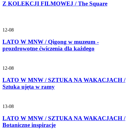
Z KOLEKCJI FILMOWEJ / The Square
12-08
LATO W MNW / Qigong w muzeum -
prozdrowotne ćwiczenia dla każdego
12-08
LATO W MNW / SZTUKA NA WAKACJACH /
Sztuka ujęta w ramy
13-08
LATO W MNW / SZTUKA NA WAKACJACH /
Botaniczne inspiracje