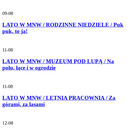
09-08
LATO W MNW / RODZINNE NIEDZIELE / Puk
puk, to ja!
11-08
LATO W MNW / MUZEUM POD LUPĄ / Na
polu, łące i w ogrodzie
11-08
LATO W MNW / LETNIA PRACOWNIA / Za
górami, za lasami
12-08