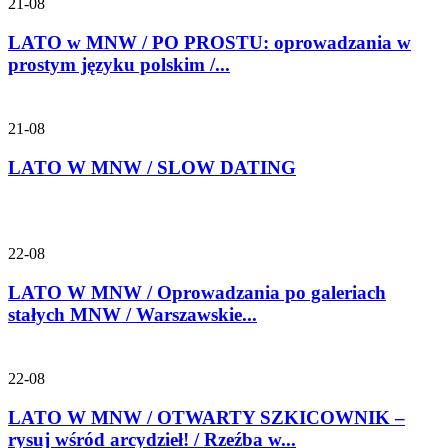
21-08
LATO w MNW / PO PROSTU: oprowadzania w
prostym języku polskim /...
21-08
LATO W MNW / SLOW DATING
22-08
LATO W MNW / Oprowadzania po galeriach
stałych MNW / Warszawskie...
22-08
LATO W MNW / OTWARTY SZKICOWNIK –
rysuj wśród arcydzieł! / Rzeźba w...