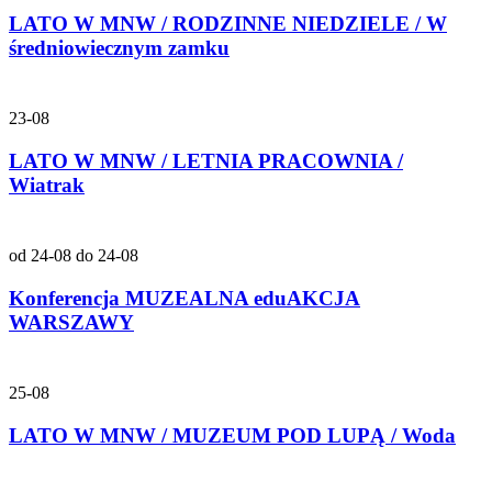
LATO W MNW / RODZINNE NIEDZIELE / W
średniowiecznym zamku
23-08
LATO W MNW / LETNIA PRACOWNIA /
Wiatrak
od 24-08 do 24-08
Konferencja MUZEALNA eduAKCJA
WARSZAWY
25-08
LATO W MNW / MUZEUM POD LUPĄ / Woda