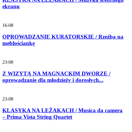
ekranu
16-08
OPROWADZANIE KURATORSKIE / Rzeźba na
meblościankę
23-08
Z WIZYTĄ NA MAGNACKIM DWORZE /
oprowadzanie dla młodzieży i dorosłych...
23-08
KLASYKA NA LEŻAKACH / Musica da camera
– Prima Vista String Quartet