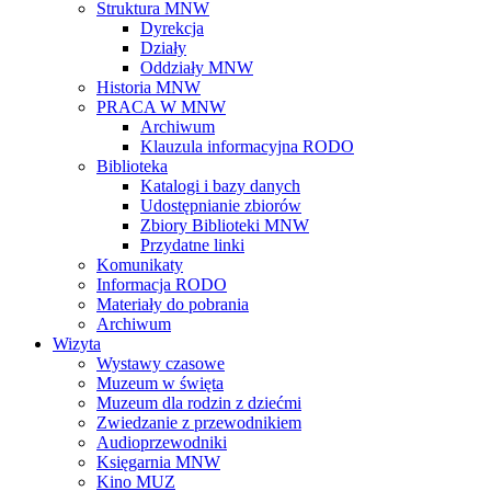
Struktura MNW
Dyrekcja
Działy
Oddziały MNW
Historia MNW
PRACA W MNW
Archiwum
Klauzula informacyjna RODO
Biblioteka
Katalogi i bazy danych
Udostępnianie zbiorów
Zbiory Biblioteki MNW
Przydatne linki
Komunikaty
Informacja RODO
Materiały do pobrania
Archiwum
Wizyta
Wystawy czasowe
Muzeum w święta
Muzeum dla rodzin z dziećmi
Zwiedzanie z przewodnikiem
Audioprzewodniki
Księgarnia MNW
Kino MUZ