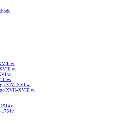
schodu
XVIII w.
XVIII w.
XVI w.
III w.
iego XIV–XVI w.
iego XVII–XVIII w.
 1914 r.
 1764 r.