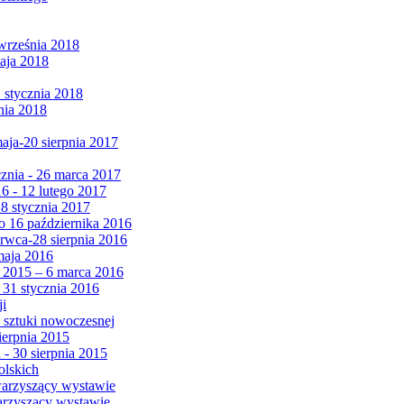
września 2018
maja 2018
1 stycznia 2018
nia 2018
maja-20 sierpnia 2017
cznia - 26 marca 2017
6 - 12 lutego 2017
 8 stycznia 2017
 16 października 2016
erwca-28 sierpnia 2016
maja 2016
da 2015 – 6 marca 2016
 31 stycznia 2016
ji
 sztuki nowoczesnej
ierpnia 2015
 - 30 sierpnia 2015
olskich
warzyszący wystawie
arzyszący wystawie