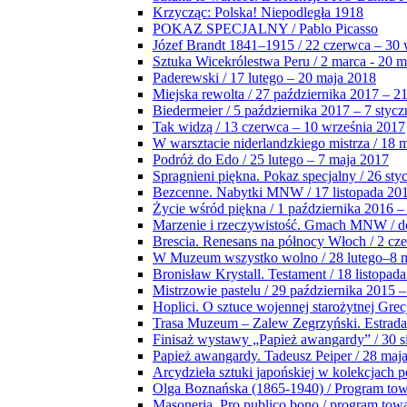
Krzycząc: Polska! Niepodległa 1918
POKAZ SPECJALNY / Pablo Picasso
Józef Brandt 1841–1915 / 22 czerwca – 30 
Sztuka Wicekrólestwa Peru / 2 marca - 20 
Paderewski / 17 lutego – 20 maja 2018
Miejska rewolta / 27 października 2017 – 2
Biedermeier / 5 października 2017 – 7 stycz
Tak widzą / 13 czerwca – 10 września 2017
W warsztacie niderlandzkiego mistrza / 18 
Podróż do Edo / 25 lutego – 7 maja 2017
Spragnieni piękna. Pokaz specjalny / 26 sty
Bezcenne. Nabytki MNW / 17 listopada 201
Życie wśród piękna / 1 października 2016 –
Marzenie i rzeczywistość. Gmach MNW / do
Brescia. Renesans na północy Włoch / 2 cz
W Muzeum wszystko wolno / 28 lutego–8 
Bronisław Krystall. Testament / 18 listopa
Mistrzowie pastelu / 29 października 2015 –
Hoplici. O sztuce wojennej starożytnej Grec
Trasa Muzeum – Zalew Zegrzyński. Estrada
Finisaż wystawy „Papież awangardy” / 30 s
Papież awangardy. Tadeusz Peiper / 28 maja
Arcydzieła sztuki japońskiej w kolekcjach p
Olga Boznańska (1865-1940) / Program to
Masoneria. Pro publico bono / program tow