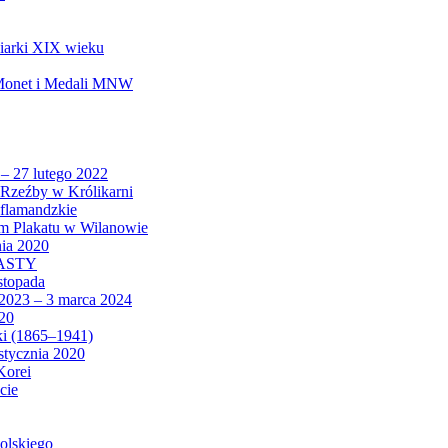
biarki XIX wieku
 Monet i Medali MNW
 – 27 lutego 2022
Rzeźby w Królikarni
 flamandzkie
um Plakatu w Wilanowie
nia 2020
CASTY
istopada
 2023 – 3 marca 2024
020
ki (1865–1941)
 stycznia 2020
Korei
cie
olskiego