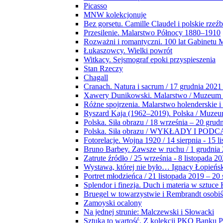
Picasso
MNW kolekcjonuje
Bez gorsetu. Camille Claudel i polskie rzeź
Przesilenie. Malarstwo Północy 1880–1910
Rozważni i romantyczni. 100 lat Gabinetu
Łukaszowcy. Wielki powrót
Witkacy. Sejsmograf epoki przyspieszenia
Stan Rzeczy
Chagall
Cranach. Natura i sacrum / 17 grudnia 2021
Xawery Dunikowski. Malarstwo / Muzeum 
Różne spojrzenia. Malarstwo holenderskie i
Ryszard Kaja (1962–2019). Polska / Muze
Polska. Siła obrazu / 18 września – 20 grud
Polska. Siła obrazu / WYKŁADY I POD
Fotorelacje. Wojna 1920 / 14 sierpnia - 15 l
Bruno Barbey. Zawsze w ruchu / 1 grudnia
Zatrute źródło / 25 września - 8 listopada 2
Wystawa, której nie było… Ignacy Łopieńs
Portret młodzieńca / 21 listopada 2019 – 20
Splendor i finezja. Duch i materia w sztuce 
Bruegel w towarzystwie i Rembrandt osobiś
Zamoyski ocalony
Na jednej strunie: Malczewski i Słowacki
Sztuka to wartość. Z kolekcji PKO Banku P