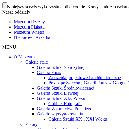
Niniejszy serwis wykorzystuje pliki cookie. Korzystanie z serwisu 
Nasze oddziały
Muzeum Rzeźby
Muzeum Plakatu
Muzeum Wnętrz
Nieborów i Arkadia
MENU
O Muzeum
Galerie stałe
Galeria Sztuki Starożytnej
Galeria Faras
Założenia projektowe i architektoniczne
Pokaz poświęcony Galerii Faras w Google Cu
Galeria Sztuki Średniowiecznej
Galeria Sztuki Dawnej
Galeria Sztuki XIX Wieku
Gabinet Fotografii
Galeria Wzornictwa Polskiego
Galerie w przygotowaniu
Galeria Sztuki XX i XXI Wieku
Zbiory