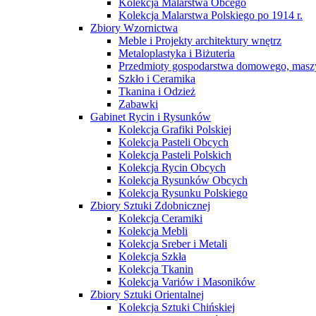
Kolekcja Malarstwa Obcego
Kolekcja Malarstwa Polskiego po 1914 r.
Zbiory Wzornictwa
Meble i Projekty architektury wnętrz
Metaloplastyka i Biżuteria
Przedmioty gospodarstwa domowego, maszy
Szkło i Ceramika
Tkanina i Odzież
Zabawki
Gabinet Rycin i Rysunków
Kolekcja Grafiki Polskiej
Kolekcja Pasteli Obcych
Kolekcja Pasteli Polskich
Kolekcja Rycin Obcych
Kolekcja Rysunków Obcych
Kolekcja Rysunku Polskiego
Zbiory Sztuki Zdobnicznej
Kolekcja Ceramiki
Kolekcja Mebli
Kolekcja Sreber i Metali
Kolekcja Szkła
Kolekcja Tkanin
Kolekcja Variów i Masoników
Zbiory Sztuki Orientalnej
Kolekcja Sztuki Chińskiej