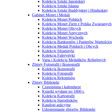
Kolekcja Sztuki Japońskiej
Kolekcja Sztuki Islamu
Kolekcja Sztuki Buddyjskiej i Hinduskiej
Gabinet Monet i Medali
Kolekcja Monet Polskich
Kolekcja Monet Ziem z Polską Związanych
Kolekcja Monet Obcych
Kolekcja Monet Antycznych
Kolekcja Monet Wschodu
Kolekcja Banknotów i Papierów Wartości
Kolekcja Medali Polskich i Obcych
Kolekcje Sfragistyki
Kolekcja Falerystyki
Varia i Kolekcja Medalików Religijnych
Zbiory Fotografii i Ikonografii
Kolekcja Ikonografii
Kolekcja Fotografii
Kolekcja Rękopisów
Zbiory Biblioteki
Czasopisma i kalendarze
Książki wydane po 1800 r.
Kolekcja Kartografii
Kolekcja Starodruków
Katalogi aukcyjne
Udostępnianie zbiorów Biblioteki