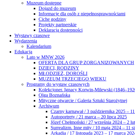
Muzeum dostępne
Dojazd do muzeum
Informacje dla osób z niepełnosprawnościami
Ciche godziny
Projekty partnerskie
Deklaracja dostępności
Wystawy czasowe
Wydarzenia
Kalendarium
Edukacja
Lato w MNW 2026
OFERTA DLA GRUP ZORGANIZOWANYCH
DZIECI, RODZINY
MŁODZIEŻ, DOROŚLI
MUZEUM TRZECIEGO WIEKU
Programy do wystaw czasowych
Kolekcjoner. Ignacy Korwin-Milewski (1846–192
Olga Boznańska
Mityczne otwarcie / Galeria Sztuki Starożytnej
Archiwum
Czarny karnawał / 3 października 2025 – 11
Autoportrety / 21 marca – 20 lipca 2025
Józef Chełmoński / 27 września 2024 – 2 lu
Surrealizm. Inne mity / 10 maja 2024 – 11 s
Arkadia / 17 listopada 2023 – 17 marca 202