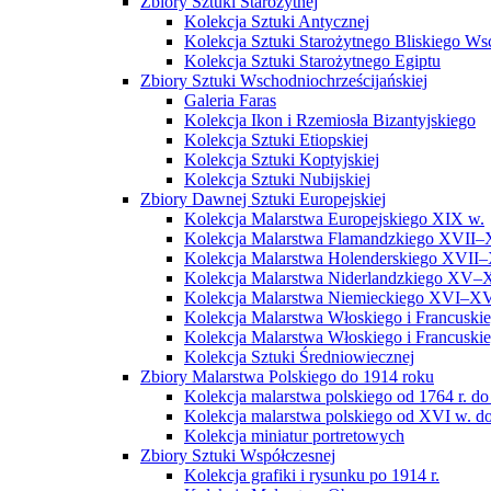
Zbiory Sztuki Starożytnej
Kolekcja Sztuki Antycznej
Kolekcja Sztuki Starożytnego Bliskiego W
Kolekcja Sztuki Starożytnego Egiptu
Zbiory Sztuki Wschodniochrześcijańskiej
Galeria Faras
Kolekcja Ikon i Rzemiosła Bizantyjskiego
Kolekcja Sztuki Etiopskiej
Kolekcja Sztuki Koptyjskiej
Kolekcja Sztuki Nubijskiej
Zbiory Dawnej Sztuki Europejskiej
Kolekcja Malarstwa Europejskiego XIX w.
Kolekcja Malarstwa Flamandzkiego XVII–
Kolekcja Malarstwa Holenderskiego XVII–
Kolekcja Malarstwa Niderlandzkiego XV–
Kolekcja Malarstwa Niemieckiego XVI–XV
Kolekcja Malarstwa Włoskiego i Francusk
Kolekcja Malarstwa Włoskiego i Francusk
Kolekcja Sztuki Średniowiecznej
Zbiory Malarstwa Polskiego do 1914 roku
Kolekcja malarstwa polskiego od 1764 r. do
Kolekcja malarstwa polskiego od XVI w. do
Kolekcja miniatur portretowych
Zbiory Sztuki Współczesnej
Kolekcja grafiki i rysunku po 1914 r.