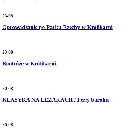
23-08
Oprowadzanie po Parku Rzeźby w Królikarni
23-08
Biodróże w Królikarni
30-08
KLASYKA NA LEŻAKACH / Perły baroku
30-08