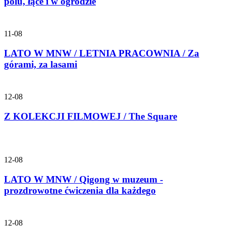
polu, łące i w ogrodzie
11-08
LATO W MNW / LETNIA PRACOWNIA / Za
górami, za lasami
12-08
Z KOLEKCJI FILMOWEJ / The Square
12-08
LATO W MNW / Qigong w muzeum -
prozdrowotne ćwiczenia dla każdego
12-08