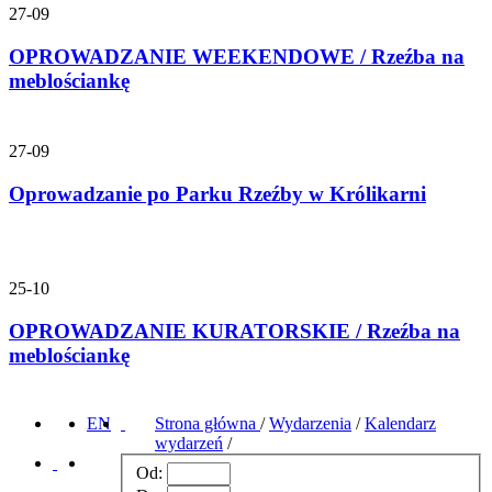
27-09
OPROWADZANIE WEEKENDOWE / Rzeźba na
meblościankę
27-09
Oprowadzanie po Parku Rzeźby w Królikarni
25-10
OPROWADZANIE KURATORSKIE / Rzeźba na
meblościankę
EN
Strona główna
/
Wydarzenia
/
Kalendarz
wydarzeń
/
Od: