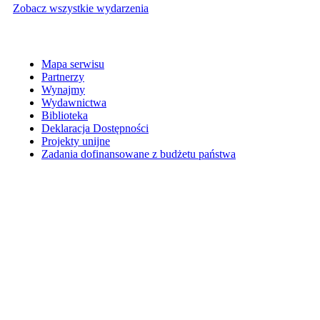
Zobacz wszystkie wydarzenia
Mapa serwisu
Partnerzy
Wynajmy
Wydawnictwa
Biblioteka
Deklaracja Dostępności
Projekty unijne
Zadania dofinansowane z budżetu państwa