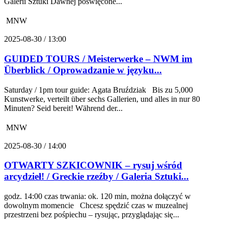
Galerii Sztuki Dawnej poświęcone...
MNW
2025-08-30 / 13:00
GUIDED TOURS / Meisterwerke – NWM im
Überblick / Oprowadzanie w języku...
Saturday / 1pm tour guide: Agata Bruździak Bis zu 5,000
Kunstwerke, verteilt über sechs Gallerien, und alles in nur 80
Minuten? Seid bereit! Während der...
MNW
2025-08-30 / 14:00
OTWARTY SZKICOWNIK – rysuj wśród
arcydzieł! / Greckie rzeźby / Galeria Sztuki...
godz. 14:00 czas trwania: ok. 120 min, można dołączyć w
dowolnym momencie Chcesz spędzić czas w muzealnej
przestrzeni bez pośpiechu – rysując, przyglądając się...