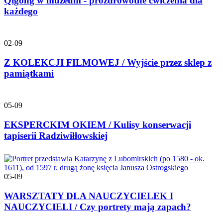
Qigong w muzeum - prozdrowotne ćwiczenia dla
każdego
02-09
Z KOLEKCJI FILMOWEJ / Wyjście przez sklep z
pamiątkami
05-09
EKSPERCKIM OKIEM / Kulisy konserwacji
tapiserii Radziwiłłowskiej
05-09
WARSZTATY DLA NAUCZYCIELEK I
NAUCZYCIELI / Czy portrety mają zapach?