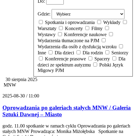
Do:
Gdzie:
Spotkania i oprowadzania
Wykłady
Warsztaty
Koncerty
Filmy
Wystawy
Konferencje naukowe
Wydarzenia tłumaczone na PJM
Wydarzenia dla osób z dysfukcją wzroku
Inne
Dla dzieci
Dla rodzin
Seniorzy
Konferencje prasowe
Spacery
Dla
dzieci ze spektrum autyzmu
Polski Język
Migowy PJM
30 sierpnia 2025
MNW
2025-08-30 / 11:00
Oprowadzania po galeriach stałych MNW / Galeria
Sztuki Dawnej – Miasto
godz. 11.00 spotkanie w ramach cyklu Oprowadzania po galeriach
stałych MNW Prowadząca: Monika Miżołębska Spotkanie na