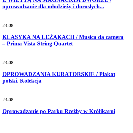
oprowadzanie dla młodzieży i dorosłych...
23-08
KLASYKA NA LEŻAKACH / Musica da camera
– Prima Vista String Quartet
23-08
OPROWADZANIA KURATORSKIE / Plakat
polski. Kolekcja
23-08
Oprowadzanie po Parku Rzeźby w Królikarni