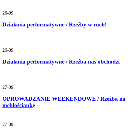
26-09
Działania performatywne / Rzeźby w ruch!
26-09
Działania performatywne / Rzeźba nas obchodzi
27-09
OPROWADZANIE WEEKENDOWE / Rzeźba na
meblościankę
27-09