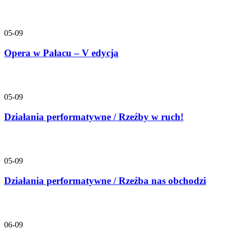
05-09
Opera w Pałacu – V edycja
05-09
Działania performatywne / Rzeźby w ruch!
05-09
Działania performatywne / Rzeźba nas obchodzi
06-09