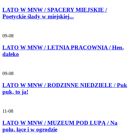
LATO W MNW / SPACERY MIEJSKIE /
Poetyckie ślady w miejskiej...
09-08
LATO W MNW / LETNIA PRACOWNIA / Hen,
daleko
09-08
LATO W MNW / RODZINNE NIEDZIELE / Puk
puk, to ja!
11-08
LATO W MNW / MUZEUM POD LUPĄ / Na
polu, łące i w ogrodzie