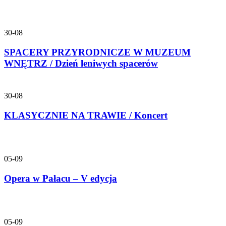
30-08
SPACERY PRZYRODNICZE W MUZEUM
WNĘTRZ / Dzień leniwych spacerów
30-08
KLASYCZNIE NA TRAWIE / Koncert
05-09
Opera w Pałacu – V edycja
05-09