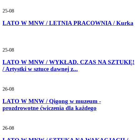
25-08
LATO W MNW / LETNIA PRACOWNIA / Kurka
25-08
LATO W MNW / WYKŁAD. CZAS NA SZTUKĘ!
/ Artystki w sztuce dawnej z...
26-08
LATO W MNW / Qigong w muzeum -
prozdrowotne ćwiczenia dla każdego
26-08