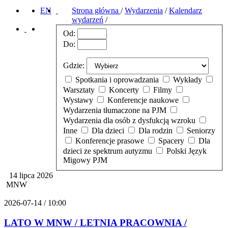
EN
Strona główna
/
Wydarzenia
/
Kalendarz
wydarzeń
/
Od:
Do:
Gdzie:
Spotkania i oprowadzania
Wykłady
Warsztaty
Koncerty
Filmy
Wystawy
Konferencje naukowe
Wydarzenia tłumaczone na PJM
Wydarzenia dla osób z dysfukcją wzroku
Inne
Dla dzieci
Dla rodzin
Seniorzy
Konferencje prasowe
Spacery
Dla
dzieci ze spektrum autyzmu
Polski Język
Migowy PJM
14 lipca 2026
MNW
2026-07-14 / 10:00
LATO W MNW / LETNIA PRACOWNIA /