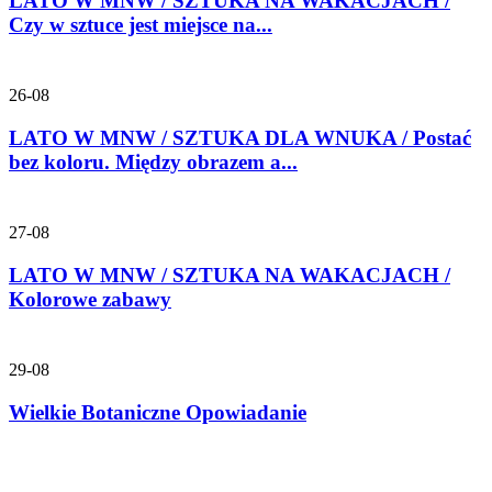
LATO W MNW / SZTUKA NA WAKACJACH /
Czy w sztuce jest miejsce na...
26-08
LATO W MNW / SZTUKA DLA WNUKA / Postać
bez koloru. Między obrazem a...
27-08
LATO W MNW / SZTUKA NA WAKACJACH /
Kolorowe zabawy
29-08
Wielkie Botaniczne Opowiadanie