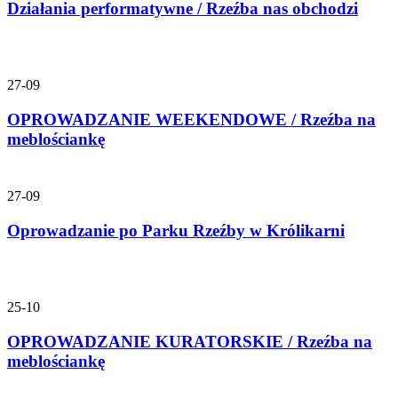
Działania performatywne / Rzeźba nas obchodzi
27-09
OPROWADZANIE WEEKENDOWE / Rzeźba na
meblościankę
27-09
Oprowadzanie po Parku Rzeźby w Królikarni
25-10
OPROWADZANIE KURATORSKIE / Rzeźba na
meblościankę