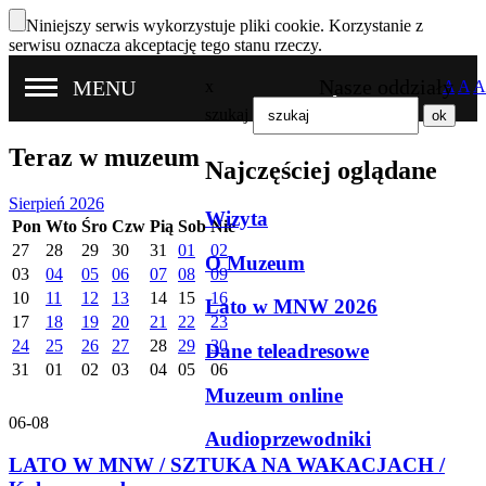
Niniejszy serwis wykorzystuje pliki cookie. Korzystanie z
serwisu oznacza akceptację tego stanu rzeczy.
Nasze oddziały
MENU
x
A
A
A
szukaj
Teraz w muzeum
Najczęściej oglądane
Sierpień 2026
Wizyta
Pon
Wto
Śro
Czw
Pią
Sob
Nie
27
28
29
30
31
01
02
O Muzeum
03
04
05
06
07
08
09
10
11
12
13
14
15
16
Lato w MNW 2026
17
18
19
20
21
22
23
24
25
26
27
28
29
30
Dane teleadresowe
31
01
02
03
04
05
06
Muzeum online
06-08
Audioprzewodniki
LATO W MNW / SZTUKA NA WAKACJACH /