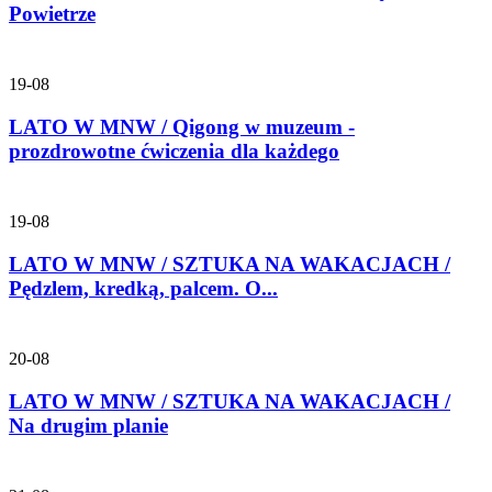
Powietrze
19-08
LATO W MNW / Qigong w muzeum -
prozdrowotne ćwiczenia dla każdego
19-08
LATO W MNW / SZTUKA NA WAKACJACH /
Pędzlem, kredką, palcem. O...
20-08
LATO W MNW / SZTUKA NA WAKACJACH /
Na drugim planie