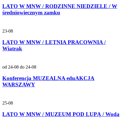
LATO W MNW / RODZINNE NIEDZIELE / W
średniowiecznym zamku
23-08
LATO W MNW / LETNIA PRACOWNIA /
Wiatrak
od 24-08 do 24-08
Konferencja MUZEALNA eduAKCJA
WARSZAWY
25-08
LATO W MNW / MUZEUM POD LUPĄ / Woda