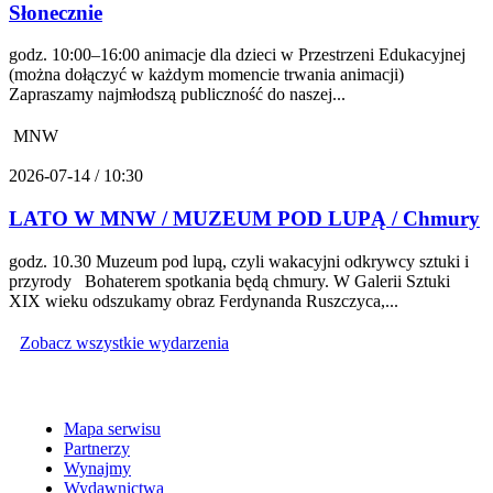
Słonecznie
godz. 10:00–16:00 animacje dla dzieci w Przestrzeni Edukacyjnej
(można dołączyć w każdym momencie trwania animacji)
Zapraszamy najmłodszą publiczność do naszej...
MNW
2026-07-14 / 10:30
LATO W MNW / MUZEUM POD LUPĄ / Chmury
godz. 10.30 Muzeum pod lupą, czyli wakacyjni odkrywcy sztuki i
przyrody Bohaterem spotkania będą chmury. W Galerii Sztuki
XIX wieku odszukamy obraz Ferdynanda Ruszczyca,...
Zobacz wszystkie wydarzenia
Mapa serwisu
Partnerzy
Wynajmy
Wydawnictwa