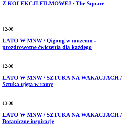
Z KOLEKCJI FILMOWEJ / The Square
12-08
LATO W MNW / Qigong w muzeum -
prozdrowotne ćwiczenia dla każdego
12-08
LATO W MNW / SZTUKA NA WAKACJACH /
Sztuka ujęta w ramy
13-08
LATO W MNW / SZTUKA NA WAKACJACH /
Botaniczne inspiracje