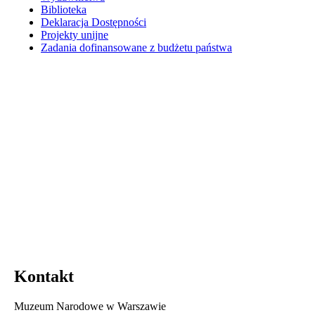
Biblioteka
Deklaracja Dostępności
Projekty unijne
Zadania dofinansowane z budżetu państwa
Kontakt
Muzeum Narodowe w Warszawie