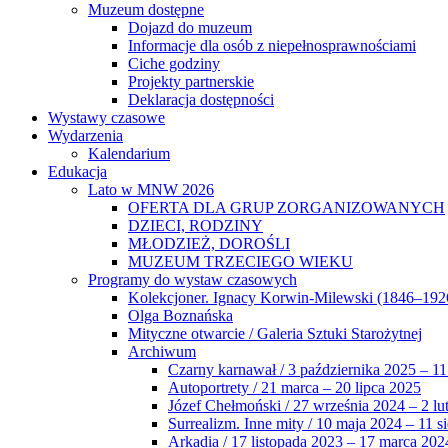
Muzeum dostępne
Dojazd do muzeum
Informacje dla osób z niepełnosprawnościami
Ciche godziny
Projekty partnerskie
Deklaracja dostępności
Wystawy czasowe
Wydarzenia
Kalendarium
Edukacja
Lato w MNW 2026
OFERTA DLA GRUP ZORGANIZOWANYCH
DZIECI, RODZINY
MŁODZIEŻ, DOROŚLI
MUZEUM TRZECIEGO WIEKU
Programy do wystaw czasowych
Kolekcjoner. Ignacy Korwin-Milewski (1846–192
Olga Boznańska
Mityczne otwarcie / Galeria Sztuki Starożytnej
Archiwum
Czarny karnawał / 3 października 2025 – 11
Autoportrety / 21 marca – 20 lipca 2025
Józef Chełmoński / 27 września 2024 – 2 lu
Surrealizm. Inne mity / 10 maja 2024 – 11 s
Arkadia / 17 listopada 2023 – 17 marca 202