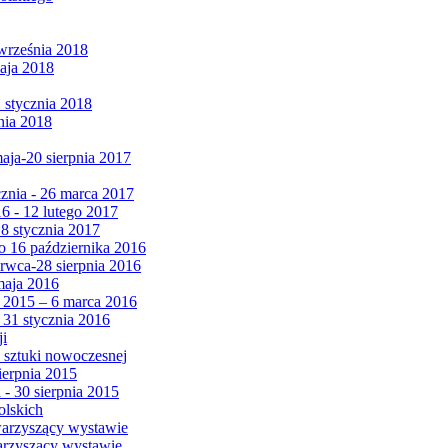
września 2018
maja 2018
1 stycznia 2018
nia 2018
maja-20 sierpnia 2017
cznia - 26 marca 2017
6 - 12 lutego 2017
 8 stycznia 2017
 16 października 2016
erwca-28 sierpnia 2016
maja 2016
da 2015 – 6 marca 2016
 31 stycznia 2016
ji
 sztuki nowoczesnej
ierpnia 2015
 - 30 sierpnia 2015
olskich
warzyszący wystawie
arzyszący wystawie