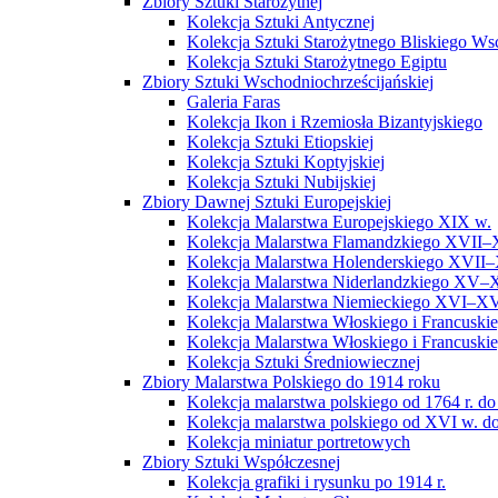
Zbiory Sztuki Starożytnej
Kolekcja Sztuki Antycznej
Kolekcja Sztuki Starożytnego Bliskiego W
Kolekcja Sztuki Starożytnego Egiptu
Zbiory Sztuki Wschodniochrześcijańskiej
Galeria Faras
Kolekcja Ikon i Rzemiosła Bizantyjskiego
Kolekcja Sztuki Etiopskiej
Kolekcja Sztuki Koptyjskiej
Kolekcja Sztuki Nubijskiej
Zbiory Dawnej Sztuki Europejskiej
Kolekcja Malarstwa Europejskiego XIX w.
Kolekcja Malarstwa Flamandzkiego XVII–
Kolekcja Malarstwa Holenderskiego XVII–
Kolekcja Malarstwa Niderlandzkiego XV–
Kolekcja Malarstwa Niemieckiego XVI–XV
Kolekcja Malarstwa Włoskiego i Francusk
Kolekcja Malarstwa Włoskiego i Francusk
Kolekcja Sztuki Średniowiecznej
Zbiory Malarstwa Polskiego do 1914 roku
Kolekcja malarstwa polskiego od 1764 r. do
Kolekcja malarstwa polskiego od XVI w. do
Kolekcja miniatur portretowych
Zbiory Sztuki Współczesnej
Kolekcja grafiki i rysunku po 1914 r.