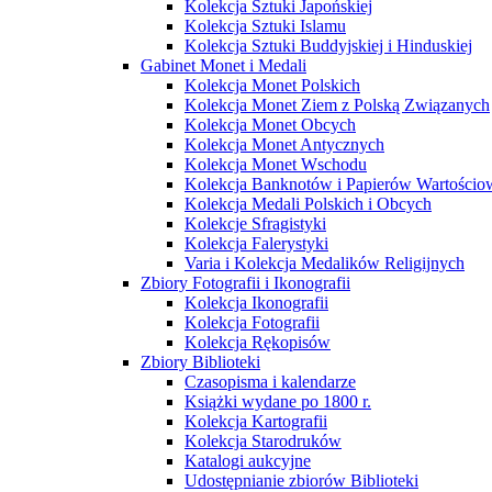
Kolekcja Sztuki Japońskiej
Kolekcja Sztuki Islamu
Kolekcja Sztuki Buddyjskiej i Hinduskiej
Gabinet Monet i Medali
Kolekcja Monet Polskich
Kolekcja Monet Ziem z Polską Związanych
Kolekcja Monet Obcych
Kolekcja Monet Antycznych
Kolekcja Monet Wschodu
Kolekcja Banknotów i Papierów Wartości
Kolekcja Medali Polskich i Obcych
Kolekcje Sfragistyki
Kolekcja Falerystyki
Varia i Kolekcja Medalików Religijnych
Zbiory Fotografii i Ikonografii
Kolekcja Ikonografii
Kolekcja Fotografii
Kolekcja Rękopisów
Zbiory Biblioteki
Czasopisma i kalendarze
Książki wydane po 1800 r.
Kolekcja Kartografii
Kolekcja Starodruków
Katalogi aukcyjne
Udostępnianie zbiorów Biblioteki