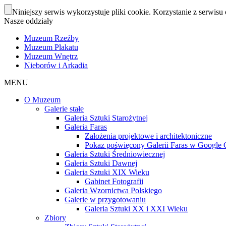
Niniejszy serwis wykorzystuje pliki cookie. Korzystanie z serwisu 
Nasze oddziały
Muzeum Rzeźby
Muzeum Plakatu
Muzeum Wnętrz
Nieborów i Arkadia
MENU
O Muzeum
Galerie stałe
Galeria Sztuki Starożytnej
Galeria Faras
Założenia projektowe i architektoniczne
Pokaz poświęcony Galerii Faras w Google Cu
Galeria Sztuki Średniowiecznej
Galeria Sztuki Dawnej
Galeria Sztuki XIX Wieku
Gabinet Fotografii
Galeria Wzornictwa Polskiego
Galerie w przygotowaniu
Galeria Sztuki XX i XXI Wieku
Zbiory