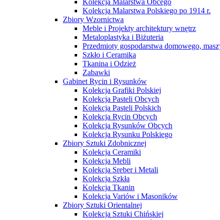
Kolekcja Malarstwa Obcego
Kolekcja Malarstwa Polskiego po 1914 r.
Zbiory Wzornictwa
Meble i Projekty architektury wnętrz
Metaloplastyka i Biżuteria
Przedmioty gospodarstwa domowego, maszy
Szkło i Ceramika
Tkanina i Odzież
Zabawki
Gabinet Rycin i Rysunków
Kolekcja Grafiki Polskiej
Kolekcja Pasteli Obcych
Kolekcja Pasteli Polskich
Kolekcja Rycin Obcych
Kolekcja Rysunków Obcych
Kolekcja Rysunku Polskiego
Zbiory Sztuki Zdobnicznej
Kolekcja Ceramiki
Kolekcja Mebli
Kolekcja Sreber i Metali
Kolekcja Szkła
Kolekcja Tkanin
Kolekcja Variów i Masoników
Zbiory Sztuki Orientalnej
Kolekcja Sztuki Chińskiej