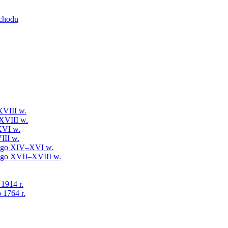
schodu
XVIII w.
XVIII w.
XVI w.
III w.
iego XIV–XVI w.
iego XVII–XVIII w.
 1914 r.
 1764 r.