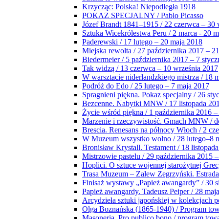
Krzycząc: Polska! Niepodległa 1918
POKAZ SPECJALNY / Pablo Picasso
Józef Brandt 1841–1915 / 22 czerwca – 30 
Sztuka Wicekrólestwa Peru / 2 marca - 20 
Paderewski / 17 lutego – 20 maja 2018
Miejska rewolta / 27 października 2017 – 2
Biedermeier / 5 października 2017 – 7 stycz
Tak widzą / 13 czerwca – 10 września 2017
W warsztacie niderlandzkiego mistrza / 18 
Podróż do Edo / 25 lutego – 7 maja 2017
Spragnieni piękna. Pokaz specjalny / 26 sty
Bezcenne. Nabytki MNW / 17 listopada 201
Życie wśród piękna / 1 października 2016 –
Marzenie i rzeczywistość. Gmach MNW / do
Brescia. Renesans na północy Włoch / 2 cz
W Muzeum wszystko wolno / 28 lutego–8 
Bronisław Krystall. Testament / 18 listopa
Mistrzowie pastelu / 29 października 2015 –
Hoplici. O sztuce wojennej starożytnej Grec
Trasa Muzeum – Zalew Zegrzyński. Estrada
Finisaż wystawy „Papież awangardy” / 30 s
Papież awangardy. Tadeusz Peiper / 28 maja
Arcydzieła sztuki japońskiej w kolekcjach p
Olga Boznańska (1865-1940) / Program to
Masoneria. Pro publico bono / program tow