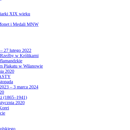
biarki XIX wieku
 Monet i Medali MNW
 – 27 lutego 2022
Rzeźby w Królikarni
 flamandzkie
um Plakatu w Wilanowie
nia 2020
CASTY
istopada
 2023 – 3 marca 2024
020
ki (1865–1941)
 stycznia 2020
Korei
cie
olskiego