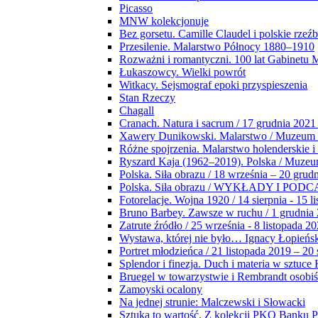
Picasso
MNW kolekcjonuje
Bez gorsetu. Camille Claudel i polskie rzeź
Przesilenie. Malarstwo Północy 1880–1910
Rozważni i romantyczni. 100 lat Gabinetu
Łukaszowcy. Wielki powrót
Witkacy. Sejsmograf epoki przyspieszenia
Stan Rzeczy
Chagall
Cranach. Natura i sacrum / 17 grudnia 2021
Xawery Dunikowski. Malarstwo / Muzeum 
Różne spojrzenia. Malarstwo holenderskie i
Ryszard Kaja (1962–2019). Polska / Muze
Polska. Siła obrazu / 18 września – 20 grud
Polska. Siła obrazu / WYKŁADY I POD
Fotorelacje. Wojna 1920 / 14 sierpnia - 15 l
Bruno Barbey. Zawsze w ruchu / 1 grudnia
Zatrute źródło / 25 września - 8 listopada 2
Wystawa, której nie było… Ignacy Łopieńs
Portret młodzieńca / 21 listopada 2019 – 20
Splendor i finezja. Duch i materia w sztuce 
Bruegel w towarzystwie i Rembrandt osobiś
Zamoyski ocalony
Na jednej strunie: Malczewski i Słowacki
Sztuka to wartość. Z kolekcji PKO Banku P