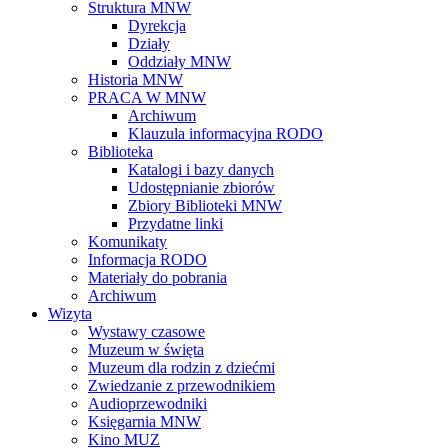
Struktura MNW
Dyrekcja
Działy
Oddziały MNW
Historia MNW
PRACA W MNW
Archiwum
Klauzula informacyjna RODO
Biblioteka
Katalogi i bazy danych
Udostępnianie zbiorów
Zbiory Biblioteki MNW
Przydatne linki
Komunikaty
Informacja RODO
Materiały do pobrania
Archiwum
Wizyta
Wystawy czasowe
Muzeum w święta
Muzeum dla rodzin z dziećmi
Zwiedzanie z przewodnikiem
Audioprzewodniki
Księgarnia MNW
Kino MUZ